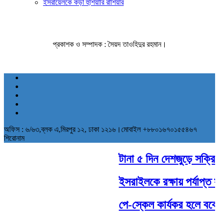
ইসরায়েলকে কড়া হুঁশিয়ারি রাশিয়ার
প্রকাশক ও সম্পাদক : সৈয়দ তাওহিদুর রহমান।
অফিস : ৬/৬৩,ব্লক এ,মিরপুর ১২, ঢাকা ১২১৬।মোবাইল +৮৮০১৬৭০১৫৫৪৬৭
শিরোনাম
টানা ৫ দিন দেশজুড়ে সক্রিয় থ
ইসরাইলকে রক্ষায় পর্যাপ্ত সা
পে-স্কেল কার্যকর হলে বকেয়