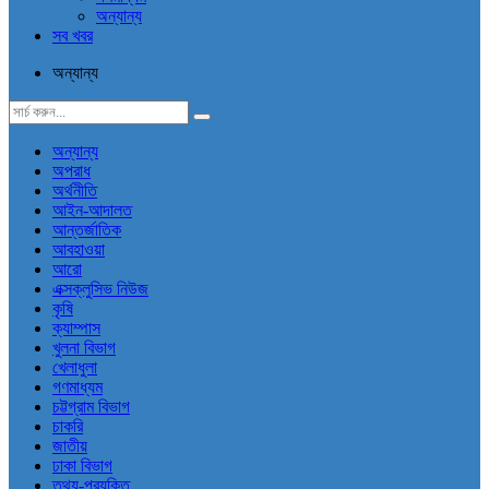
অন্যান্য
সব খবর
অন্যান্য
অন্যান্য
অপরাধ
অর্থনীতি
আইন-আদালত
আন্তর্জাতিক
আবহাওয়া
আরো
এক্সক্লুসিভ নিউজ
কৃষি
ক্যাম্পাস
খুলনা বিভাগ
খেলাধুলা
গণমাধ্যম
চট্টগ্রাম বিভাগ
চাকরি
জাতীয়
ঢাকা বিভাগ
তথ্য-প্রযুক্তি