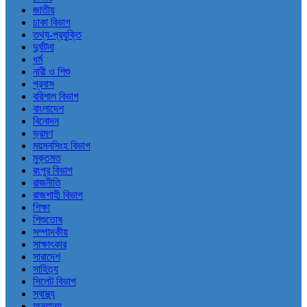
জাতীয়
ঢাকা বিভাগ
তথ্য-প্রযুক্তি
দুর্ঘটনা
ধর্ম
নারী ও শিশু
প্রবাস
বরিশাল বিভাগ
বাংলাদেশ
বিনোদন
ভ্রমণ
ময়মনসিংহ বিভাগ
মুক্তমত
রংপুর বিভাগ
রাজনীতি
রাজশাহী বিভাগ
শিক্ষা
শিশুতোষ
সম্পাদকীয়
সাক্ষাৎকার
সারাদেশ
সাহিত্য
সিলেট বিভাগ
স্বাস্থ্য
অন্যান্য