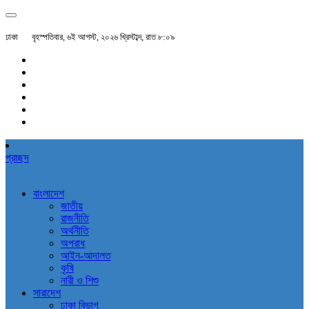
ঢাকা
বৃহস্পতিবার, ৬ই আগস্ট, ২০২৬ খ্রিস্টাব্দ, রাত ৮:০৯
প্রচ্ছদ
বাংলাদেশ
জাতীয়
রাজনীতি
অর্থনীতি
অপরাধ
আইন-আদালত
কৃষি
নারী ও শিশু
সারাদেশ
ঢাকা বিভাগ