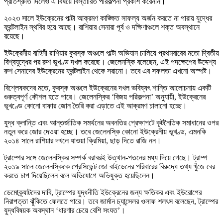
প্রতিশ্রুতি দিলেও এ বিষয়ে বিস্তারিত পরিকল্পনা প্রকাশ করেননি।
২০২৩ সালে ইউক্রেনের পাল্টা আক্রমণ কাঙ্ক্ষিত সাফল্য অর্জন করতে না পারায় যুদ্ধের
ফ্রন্টলাইন স্থবির হয়ে আছে। রাশিয়ার সেনারা পূর্ব ও দক্ষিণাঞ্চলে শক্ত অবস্থানে
রয়েছে।
ইউক্রেনীয় বাহিনী রাশিয়ার কুরস্ক অঞ্চলে পাল্টা অভিযান চালিয়ে প্রথমবারের মতো দ্বিতীয়
বিশ্বযুদ্ধের পর রুশ ভূখণ্ড দখল করেছে। জেলেনস্কি বলেছেন, এই পদক্ষেপের উদ্দেশ্য
রুশ সেনাদের ইউক্রেনের ফ্রন্টলাইন থেকে সরানো। তবে এর সফলতা এখনো অস্পষ্ট।
বিশ্লেষকদের মতে, কুরস্ক অঞ্চলে ইউক্রেনের দখল ভবিষ্যৎ শান্তি আলোচনায় একটি
গুরুত্বপূর্ণ কৌশল হতে পারে। জেলেনস্কির ‘বিজয় পরিকল্পনা’ অনুযায়ী, ইউক্রেনের
ভূখণ্ডে কোনো বাফার জোন তৈরি করা এড়াতে এই আক্রমণ চালানো হচ্ছে।
যুদ্ধ ক্লান্তি এবং আন্তর্জাতিক সমর্থনের অবনতির প্রেক্ষাপটে কূটনৈতিক সমাধানের ওপর
নতুন করে জোর দেওয়া হচ্ছে। তবে জেলেনস্কি কোনো ইউক্রেনীয় ভূখণ্ড, এমনকি
২০১৪ সালে রাশিয়ার দখলে যাওয়া ক্রিমিয়া, ছাড় দিতে রাজি নন।
ট্রাম্পের সঙ্গে জেলেনস্কির সম্পর্ক বরাবরই উত্থান-পতনের মধ্য দিয়ে গেছে। ট্রাম্প
২০১৯ সালে জেলেনস্কিকে প্রেসিডেন্ট জো বাইডেনের পরিবারের বিরুদ্ধে তথ্য খুঁজে বের
করতে চাপ দিয়েছিলেন বলে অভিযোগে অভিযুক্ত হয়েছিলেন।
ডেমোক্র্যাটদের দাবি, ট্রাম্পের যুদ্ধনীতি ইউক্রেনের জন্য ক্ষতিকর এবং ইউরোপের
নিরাপত্তা ঝুঁকিতে ফেলতে পারে। তবে জার্মান চ্যান্সেলর ওলাফ শলৎস বলেছেন, ট্রাম্পের
যুদ্ধবিষয়ক অবস্থান ‘ধারণার চেয়ে বেশি সংযত’।