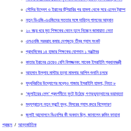
সৌদির উদ্বেগ ও ইরানের হুঁশিয়ারির পর হামলা থেকে সরে এলেন ট্রাম্প
নতুন ডিএজি-এএজিদের সততার সঙ্গে দায়িত্ব পালনের আহ্বান
২০ বছর ধরে মৃত শিক্ষকের বেতন তুলে নিচ্ছেন জামায়াত নেতা
এলএনজি সরবরাহ কমায় দেশজুড়ে তীব্র গ্যাস সংকট
প্রাথমিকের ১৪ হাজার শিক্ষকের যোগদান ১ অক্টোবর
কাতার ইরানের চেয়েও বেশি বিপজ্জনক: সাবেক ইসরাইলি প্রধানমন্ত্রী
আহসান উল্লাহ মাস্টার হত্যা মামলায় আপিল শুনানি চলছে
যুদ্ধবিরতির উদ্যোগের মধ্যেও গাজায় ইসরাইলি হামলা, নিহত ৮
‘জুলাইয়ের লেন্স’ প্রদর্শনীতে ফুটে উঠেছে গণঅভ্যুত্থানের ভয়াবহতা
মধ্যপ্রাচ্যে নতুন ফ্রন্টে যুদ্ধ, মিসরের গ্যাস বন্দরে বিস্ফোরণ
জুলাই আন্দোলনে বিএনপির কী অবদান ছিল, জানালেন রুমিন ফাহানা
প্রচ্ছদ
/
আন্তর্জাতিক