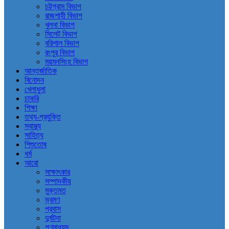
চট্টগ্রাম বিভাগ
রাজশাহী বিভাগ
খুলনা বিভাগ
সিলেট বিভাগ
বরিশাল বিভাগ
রংপুর বিভাগ
ময়মনসিংহ বিভাগ
আন্তর্জাতিক
বিনোদন
খেলাধুলা
চাকরি
শিক্ষা
তথ্য-প্রযুক্তি
স্বাস্থ্য
সাহিত্য
শিশুতোষ
ধর্ম
আরো
সাক্ষাৎকার
সম্পাদকীয়
মুক্তমত
ভ্রমণ
প্রবাস
দুর্ঘটনা
গণমাধ্যম