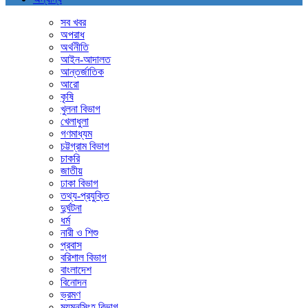
সব খবর
অপরাধ
অর্থনীতি
আইন-আদালত
আন্তর্জাতিক
আরো
কৃষি
খুলনা বিভাগ
খেলাধুলা
গণমাধ্যম
চট্টগ্রাম বিভাগ
চাকরি
জাতীয়
ঢাকা বিভাগ
তথ্য-প্রযুক্তি
দুর্ঘটনা
ধর্ম
নারী ও শিশু
প্রবাস
বরিশাল বিভাগ
বাংলাদেশ
বিনোদন
ভ্রমণ
ময়মনসিংহ বিভাগ