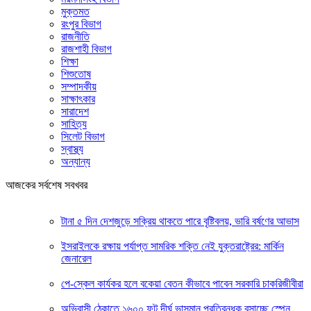
মুক্তমত
রংপুর বিভাগ
রাজনীতি
রাজশাহী বিভাগ
শিক্ষা
শিশুতোষ
সম্পাদকীয়
সাক্ষাৎকার
সারাদেশ
সাহিত্য
সিলেট বিভাগ
স্বাস্থ্য
অন্যান্য
আজকের সর্বশেষ সবখবর
টানা ৫ দিন দেশজুড়ে সক্রিয় থাকতে পারে বৃষ্টিবলয়, ভারি বর্ষণের আভাস
ইসরাইলকে রক্ষায় পর্যাপ্ত সামরিক শক্তি নেই যুক্তরাষ্ট্রের: মার্কিন
জেনারেল
পে-স্কেল কার্যকর হলে বকেয়া বেতন কীভাবে পাবেন সরকারি চাকরিজীবীরা
অভিবাসী ঠেকাতে ১৬০০ ফুট দীর্ঘ ভাসমান প্রতিবন্ধক বসাচ্ছে স্পেন