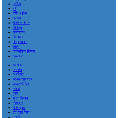
দুর্ঘটনা
ধর্ম
নারী ও শিশু
প্রবাস
বরিশাল বিভাগ
বাণিজ্য
বাংলাদেশ
বিনোদন
বিশ্ব সংবাদ
ভ্রমণ
ময়মনসিংহ বিভাগ
মুক্তমত
সব খবর
অপরাধ
অর্থনীতি
আইন-আদালত
আন্তর্জাতিক
আরো
কৃষি
খুলনা বিভাগ
খেলাধুলা
গণমাধ্যম
চট্টগ্রাম বিভাগ
চাকরি