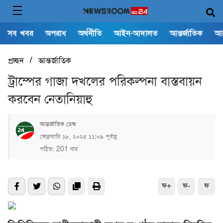
সব খবর
অপরাধ
অর্থনীতি
আইন-আদালত
আন্তর্জাতিক
আ
/
প্রচ্ছদ
আন্তর্জাতিক
ট্রাম্পের গাজা দখলের পরিকল্পনা বাস্তবায়ন
করবেন নেতানিয়াহু
আন্তর্জাতিক ডেস্ক
ফেব্রুয়ারি ১৮, ২০২৫ ১১:০৯ পূর্বাহ্ণ
পঠিত: 201 বার
ফ+
ফ-
ফ