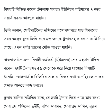
বিষয়টি নিশ্চিত করেন টেকনাফ সাবরাং ইউনিয়ন পরিষদের ৭ নম্বর
ওয়ার্ড সদস্য আবদুল মান্নান।
তিনি জানান, সেন্টমার্টিনের দক্ষিণের বঙ্গোপসাগরে মাছ শিকারের
সময় অস্ত্রের মুখে জিম্মি করে ৫৬ জনকে ট্রলারসহ আরকান আর্মি নিয়ে
গেছে। এখন পর্যন্ত তাদের খোঁজ পাওয়া যায়নি।
টেকনাফ উপজেলা নির্বাহী কর্মকর্তা (ইউএনও) শেখ এহসান উদ্দিন
বলেন, ছয়টি ট্রলারসহ ৫৬ জেলেকে ধরে নিয়ে যাওয়ার বিষয়টি
শুনেছি। কোস্টগার্ড ও বিজিবির সঙ্গে এ বিষয়ে কথা বলেছি। জেলেদের
ফেরত আনতে কাজ চলছে।
ট্রলার মালিক সমিতির মতে, যে ছয়টি ট্রলার নিয়ে গেছে তার মধ্যে
মোহাম্মদ শফিকের দুইটি, বশির আহমদ, মোহাম্মদ আমিন, নুরুল