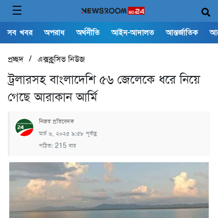
সব খবর
অপরাধ
অর্থনীতি
আইন-আদালত
আন্তর্জাতিক
আ
/
প্রচ্ছদ
এক্সক্লুসিভ নিউজ
ট্রলারসহ বাংলাদেশি ৫৬ জেলেকে ধরে নিয়ে
গেছে আরাকান আর্মি
নিজস্ব প্রতিবেদক
মার্চ ৬, ২০২৫ ৯:৫৮ পূর্বাহ্ণ
পঠিত: 215 বার