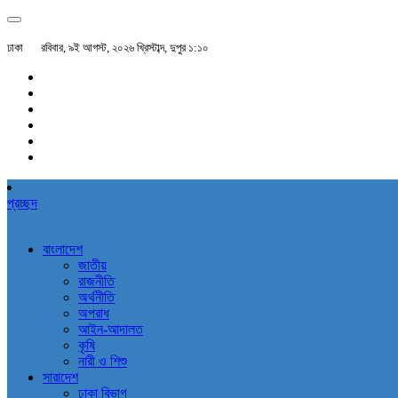
ঢাকা
রবিবার, ৯ই আগস্ট, ২০২৬ খ্রিস্টাব্দ, দুপুর ১:১০
প্রচ্ছদ
বাংলাদেশ
জাতীয়
রাজনীতি
অর্থনীতি
অপরাধ
আইন-আদালত
কৃষি
নারী ও শিশু
সারাদেশ
ঢাকা বিভাগ