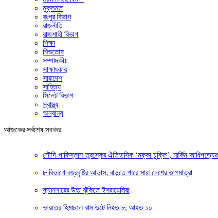
মুক্তমত
রংপুর বিভাগ
রাজনীতি
রাজশাহী বিভাগ
শিক্ষা
শিশুতোষ
সম্পাদকীয়
সাক্ষাৎকার
সারাদেশ
সাহিত্য
সিলেট বিভাগ
স্বাস্থ্য
অন্যান্য
আজকের সর্বশেষ সবখবর
সৌদি-পাকিস্তান-তুরস্কের ঐতিহাসিক ‘মক্কা চুক্তি’, মার্কিন আধিপত্যের 
৮ বিভাগে বজ্রবৃষ্টির আভাস, বাড়তে পারে সারা দেশের তাপমাত্রা
ক্যানসারের উচ্চ ঝুঁকিতে ইসরায়েলিরা
ভারতের হিমাচলে বাস উল্টে নিহত ৮, আহত ১০