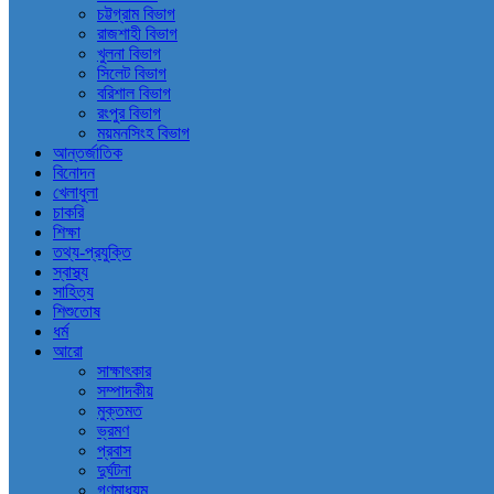
চট্টগ্রাম বিভাগ
রাজশাহী বিভাগ
খুলনা বিভাগ
সিলেট বিভাগ
বরিশাল বিভাগ
রংপুর বিভাগ
ময়মনসিংহ বিভাগ
আন্তর্জাতিক
বিনোদন
খেলাধুলা
চাকরি
শিক্ষা
তথ্য-প্রযুক্তি
স্বাস্থ্য
সাহিত্য
শিশুতোষ
ধর্ম
আরো
সাক্ষাৎকার
সম্পাদকীয়
মুক্তমত
ভ্রমণ
প্রবাস
দুর্ঘটনা
গণমাধ্যম