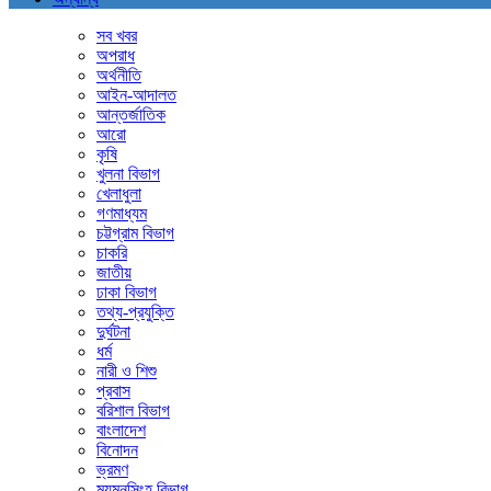
সব খবর
অপরাধ
অর্থনীতি
আইন-আদালত
আন্তর্জাতিক
আরো
কৃষি
খুলনা বিভাগ
খেলাধুলা
গণমাধ্যম
চট্টগ্রাম বিভাগ
চাকরি
জাতীয়
ঢাকা বিভাগ
তথ্য-প্রযুক্তি
দুর্ঘটনা
ধর্ম
নারী ও শিশু
প্রবাস
বরিশাল বিভাগ
বাংলাদেশ
বিনোদন
ভ্রমণ
ময়মনসিংহ বিভাগ