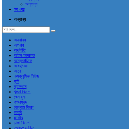
অন্যান্য
সব খবর
অন্যান্য
অন্যান্য
অপরাধ
অর্থনীতি
আইন-আদালত
আন্তর্জাতিক
আবহাওয়া
আরো
এক্সক্লুসিভ নিউজ
কৃষি
ক্যাম্পাস
খুলনা বিভাগ
খেলাধুলা
গণমাধ্যম
চট্টগ্রাম বিভাগ
চাকরি
জাতীয়
ঢাকা বিভাগ
তথ্য-প্রযুক্তি