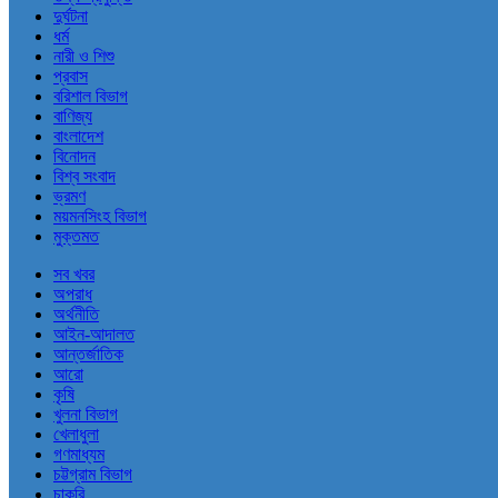
দুর্ঘটনা
ধর্ম
নারী ও শিশু
প্রবাস
বরিশাল বিভাগ
বাণিজ্য
বাংলাদেশ
বিনোদন
বিশ্ব সংবাদ
ভ্রমণ
ময়মনসিংহ বিভাগ
মুক্তমত
সব খবর
অপরাধ
অর্থনীতি
আইন-আদালত
আন্তর্জাতিক
আরো
কৃষি
খুলনা বিভাগ
খেলাধুলা
গণমাধ্যম
চট্টগ্রাম বিভাগ
চাকরি