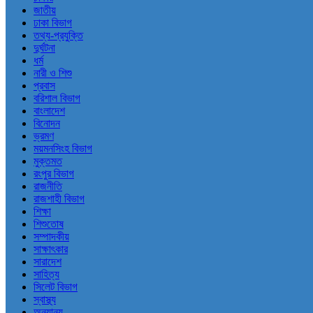
জাতীয়
ঢাকা বিভাগ
তথ্য-প্রযুক্তি
দুর্ঘটনা
ধর্ম
নারী ও শিশু
প্রবাস
বরিশাল বিভাগ
বাংলাদেশ
বিনোদন
ভ্রমণ
ময়মনসিংহ বিভাগ
মুক্তমত
রংপুর বিভাগ
রাজনীতি
রাজশাহী বিভাগ
শিক্ষা
শিশুতোষ
সম্পাদকীয়
সাক্ষাৎকার
সারাদেশ
সাহিত্য
সিলেট বিভাগ
স্বাস্থ্য
অন্যান্য