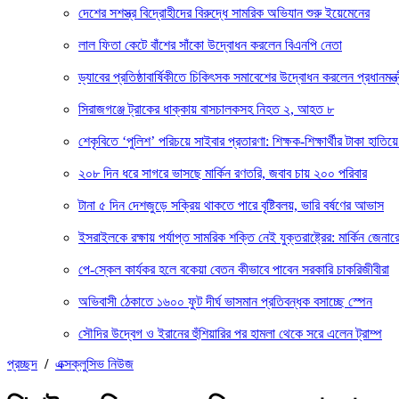
দেশের সশস্ত্র বিদ্রোহীদের বিরুদ্ধে সামরিক অভিযান শুরু ইয়েমেনের
লাল ফিতা কেটে বাঁশের সাঁকো উদ্বোধন করলেন বিএনপি নেতা
ড্যাবের প্রতিষ্ঠাবার্ষিকীতে চিকিৎসক সমাবেশের উদ্বোধন করলেন প্রধানমন্ত্
সিরাজগঞ্জে ট্রাকের ধাক্কায় বাসচালকসহ নিহত ২, আহত ৮
শেকৃবিতে ‘পুলিশ’ পরিচয়ে সাইবার প্রতারণা: শিক্ষক-শিক্ষার্থীর টাকা হাতিয়ে
২০৮ দিন ধরে সাগরে ভাসছে মার্কিন রণতরি, জবাব চায় ২০০ পরিবার
টানা ৫ দিন দেশজুড়ে সক্রিয় থাকতে পারে বৃষ্টিবলয়, ভারি বর্ষণের আভাস
ইসরাইলকে রক্ষায় পর্যাপ্ত সামরিক শক্তি নেই যুক্তরাষ্ট্রের: মার্কিন জেনার
পে-স্কেল কার্যকর হলে বকেয়া বেতন কীভাবে পাবেন সরকারি চাকরিজীবীরা
অভিবাসী ঠেকাতে ১৬০০ ফুট দীর্ঘ ভাসমান প্রতিবন্ধক বসাচ্ছে স্পেন
সৌদির উদ্বেগ ও ইরানের হুঁশিয়ারির পর হামলা থেকে সরে এলেন ট্রাম্প
প্রচ্ছদ
/
এক্সক্লুসিভ নিউজ