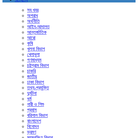
সব খবর
অপরাধ
অর্থনীতি
আইন-আদালত
আন্তর্জাতিক
আরো
কৃষি
খুলনা বিভাগ
খেলাধুলা
গণমাধ্যম
চট্টগ্রাম বিভাগ
চাকরি
জাতীয়
ঢাকা বিভাগ
তথ্য-প্রযুক্তি
দুর্ঘটনা
ধর্ম
নারী ও শিশু
প্রবাস
বরিশাল বিভাগ
বাংলাদেশ
বিনোদন
ভ্রমণ
ময়মনসিংহ বিভাগ