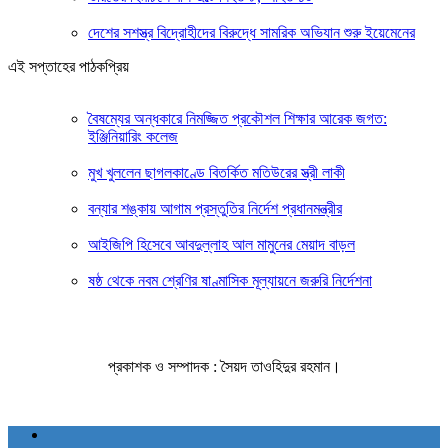
দেশের সশস্ত্র বিদ্রোহীদের বিরুদ্ধে সামরিক অভিযান শুরু ইয়েমেনের
এই সপ্তাহের পাঠকপ্রিয়
বৈষম্যের অন্ধকারে নিমজ্জিত প্রকৌশল শিক্ষার আরেক জগত:
ইঞ্জিনিয়ারিং কলেজ
মুখ খুললেন ছাগলকাণ্ডে বিতর্কিত মতিউরের স্ত্রী লাকী
বন্যার শঙ্কায় আগাম প্রস্তুতির নির্দেশ প্রধানমন্ত্রীর
আইজিপি হিসেবে আবদুল্লাহ আল মামুনের মেয়াদ বাড়ল
ষষ্ঠ থেকে নবম শ্রেণির ষাণ্মাসিক মূল্যায়নে জরুরি নির্দেশনা
প্রকাশক ও সম্পাদক : সৈয়দ তাওহিদুর রহমান।