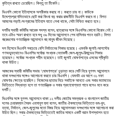
কৃতিত্ব রাখতে চেয়েছিল। কিন্তু তা টিকেনি।
বিএনপি কোনো ইতিহাসকে অস্বীকার করছে না। করতে চায় না। কাউকে
উদ্দেশ্যপ্রণোদিতভাবে ছোট করা কিংবা বড় করার রাজনীতি বিএনপি করবে না। বিগত
আমলের লড়াই-সংগ্রামের ইতিহাস যাতে লেখা থাকে, সেটা নিশ্চিত করতে হবে।
দলটির স্থায়ী কমিটির আরেক সদস্য বলেন, ছাত্রদের সঙ্গে বিএনপির কোনো বিরোধ নেই।
তবে এটাও স্মরণ রাখতে হবে শুধু ৩৬ দিনের আন্দোলনে শেখ হাসিনার পতন হয়নি। বিগত
বছরগুলোর গণতান্ত্রিক আন্দোলনে বহু মানুষ জীবন দিয়েছে।
দল হিসেবে বিএনপি সবচেয়ে বেশি নির্যাতনের শিকার হয়েছে। এমনকি জুলাই-আগস্টের
গণঅভ্যুত্থানেও বিএনপির সর্বোচ্চ সংখ্যক নেতাকর্মী জেল-জুলুম-রিমান্ডের শিকার
হয়েছেন। সর্বোচ্চ সংখ্যক শহীদ হয়েছেন। তাই জুলাই ঘোষণাপত্রে এসবের স্বীকৃতি
থাকা উচিত।
আজকের স্থায়ী কমিটির সভায় ‘ঘোষণাপত্র’ চূড়ান্ত করে সেটি নিয়ে যুগপৎ আন্দোলনে
থাকা দলগুলোর সঙ্গেও আলোচনা করতে চায় বিএনপি। যেমনটা এর আগে ৩১ দফা
ঘোষণার ক্ষেত্রে হয়েছিল। নিজেদের ছাতার নিচে সবাইকে আনতে এবং সবার মতামতের
ভিত্তিতে সিদ্ধান্ত হলে তা গণতান্ত্রিক ও সবার গ্রহণযোগ্যতা পাবে বলেও মনে করে
দলটি।
বিএনপির সঙ্গে যুগপৎ আন্দোলনে থাকা ১২ দলীয় জোটের সমন্বয়ক ও বাংলাদেশ জাতীয়
দলের চেয়ারম্যান সৈয়দ এহসানুল হুদা বলেন, জাতীয় ঐকমত্যের ভিত্তিতে গুম-খুন,
হত্যা, নির্যাতন, জেল-জুলুমের মতো বিষয় নিয়ে আন্দোলনরত দলগুলোর সঙ্গে আলোচনা করা
উচিত ছিল। সবার ঐকমত্যের ভিত্তিতেই জাতির সামনে একটি বয়ান উপস্থাপন হতে