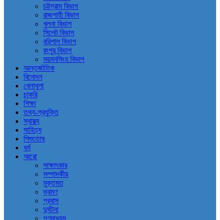
চট্টগ্রাম বিভাগ
রাজশাহী বিভাগ
খুলনা বিভাগ
সিলেট বিভাগ
বরিশাল বিভাগ
রংপুর বিভাগ
ময়মনসিংহ বিভাগ
আন্তর্জাতিক
বিনোদন
খেলাধুলা
চাকরি
শিক্ষা
তথ্য-প্রযুক্তি
স্বাস্থ্য
সাহিত্য
শিশুতোষ
ধর্ম
আরো
সাক্ষাৎকার
সম্পাদকীয়
মুক্তমত
ভ্রমণ
প্রবাস
দুর্ঘটনা
গণমাধ্যম