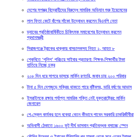
দেশের সশস্ত্র বিদ্রোহীদের বিরুদ্ধে সামরিক অভিযান শুরু ইয়েমেনের
লাল ফিতা কেটে বাঁশের সাঁকো উদ্বোধন করলেন বিএনপি নেতা
ড্যাবের প্রতিষ্ঠাবার্ষিকীতে চিকিৎসক সমাবেশের উদ্বোধন করলেন
প্রধানমন্ত্রী
সিরাজগঞ্জে ট্রাকের ধাক্কায় বাসচালকসহ নিহত ২, আহত ৮
শেকৃবিতে ‘পুলিশ’ পরিচয়ে সাইবার প্রতারণা: শিক্ষক-শিক্ষার্থীর টাকা
হাতিয়ে নিচ্ছে চক্র
২০৮ দিন ধরে সাগরে ভাসছে মার্কিন রণতরি, জবাব চায় ২০০ পরিবার
টানা ৫ দিন দেশজুড়ে সক্রিয় থাকতে পারে বৃষ্টিবলয়, ভারি বর্ষণের আভাস
ইসরাইলকে রক্ষায় পর্যাপ্ত সামরিক শক্তি নেই যুক্তরাষ্ট্রের: মার্কিন
জেনারেল
পে-স্কেল কার্যকর হলে বকেয়া বেতন কীভাবে পাবেন সরকারি চাকরিজীবীরা
অভিবাসী ঠেকাতে ১৬০০ ফুট দীর্ঘ ভাসমান প্রতিবন্ধক বসাচ্ছে স্পেন
সৌদির উদ্বেগ ও ইরানের হুঁশিয়ারির পর হামলা থেকে সরে এলেন ট্রাম্প