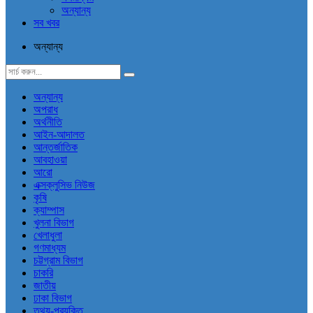
অন্যান্য
সব খবর
অন্যান্য
অন্যান্য
অপরাধ
অর্থনীতি
আইন-আদালত
আন্তর্জাতিক
আবহাওয়া
আরো
এক্সক্লুসিভ নিউজ
কৃষি
ক্যাম্পাস
খুলনা বিভাগ
খেলাধুলা
গণমাধ্যম
চট্টগ্রাম বিভাগ
চাকরি
জাতীয়
ঢাকা বিভাগ
তথ্য-প্রযুক্তি