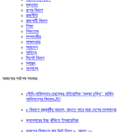
মুক্তমত
রংপুর বিভাগ
রাজনীতি
রাজশাহী বিভাগ
শিক্ষা
শিশুতোষ
সম্পাদকীয়
সাক্ষাৎকার
সারাদেশ
সাহিত্য
সিলেট বিভাগ
স্বাস্থ্য
অন্যান্য
আজকের সর্বশেষ সবখবর
সৌদি-পাকিস্তান-তুরস্কের ঐতিহাসিক ‘মক্কা চুক্তি’, মার্কিন
আধিপত্যের বিদায়ঘণ্টা?
৮ বিভাগে বজ্রবৃষ্টির আভাস, বাড়তে পারে সারা দেশের তাপমাত্রা
ক্যানসারের উচ্চ ঝুঁকিতে ইসরায়েলিরা
ভারতের হিমাচলে বাস উল্টে নিহত ৮, আহত ১০