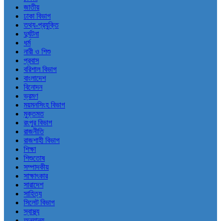
জাতীয়
ঢাকা বিভাগ
তথ্য-প্রযুক্তি
দুর্ঘটনা
ধর্ম
নারী ও শিশু
প্রবাস
বরিশাল বিভাগ
বাংলাদেশ
বিনোদন
ভ্রমণ
ময়মনসিংহ বিভাগ
মুক্তমত
রংপুর বিভাগ
রাজনীতি
রাজশাহী বিভাগ
শিক্ষা
শিশুতোষ
সম্পাদকীয়
সাক্ষাৎকার
সারাদেশ
সাহিত্য
সিলেট বিভাগ
স্বাস্থ্য
অন্যান্য