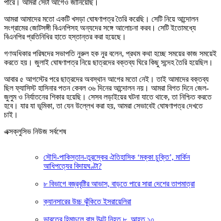
পারে। আমরা সেটা আগেও জানিয়েছি।
আমরা আমাদের মতো একটি খসড়া ঘোষণাপত্র তৈরি করেছি। সেটি নিয়ে আন্দোলন
সংগ্রামের জোটসঙ্গী বিএনপিসহ অন্যদের সঙ্গে আলোচনা করব। সেটি ইতোমধ্যে
বিএনপির প্রতিনিধির হাতে হস্তান্তর করা হয়েছে।
গণঅধিকার পরিষদের সভাপতি নুরুল হক নুর বলেন, প্রথম কথা হচ্ছে সময়ের কাজ সময়েই
করতে হয়। জুলাই ঘোষণাপত্র নিয়ে ছাত্রদের বক্তব্য ঘিরে কিছু সন্দেহ তৈরি হয়েছিল।
আবার ৫ আগস্টের পরে ছাত্রদের অবস্থান আগের মতো নেই। তাই আমাদের বক্তব্য
ছিল ফ্যাসিস্ট হাসিনার পতন কেবল ৩৬ দিনের আন্দোলন নয়। আমরা বিগত দিনে জেল-
জুলুম ও নির্যাতনের শিকার হয়েছি। সেসব লড়াইয়ের ঘটনা যাতে থাকে, তা নিশ্চিত করতে
হবে। যার যা ভূমিকা, তা যেন উল্লেখ করা হয়, আমরা সেভাবেই ঘোষণাপত্র দেখতে
চাই।
এক্সক্লুসিভ নিউজ সর্বশেষ
সৌদি-পাকিস্তান-তুরস্কের ঐতিহাসিক ‘মক্কা চুক্তি’, মার্কিন
আধিপত্যের বিদায়ঘণ্টা?
৮ বিভাগে বজ্রবৃষ্টির আভাস, বাড়তে পারে সারা দেশের তাপমাত্রা
ক্যানসারের উচ্চ ঝুঁকিতে ইসরায়েলিরা
ভারতের হিমাচলে বাস উল্টে নিহত ৮, আহত ১০