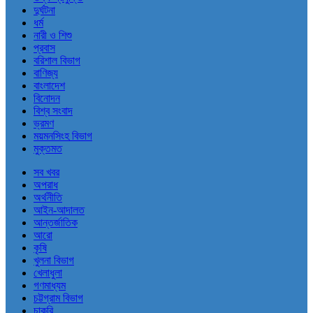
দুর্ঘটনা
ধর্ম
নারী ও শিশু
প্রবাস
বরিশাল বিভাগ
বাণিজ্য
বাংলাদেশ
বিনোদন
বিশ্ব সংবাদ
ভ্রমণ
ময়মনসিংহ বিভাগ
মুক্তমত
সব খবর
অপরাধ
অর্থনীতি
আইন-আদালত
আন্তর্জাতিক
আরো
কৃষি
খুলনা বিভাগ
খেলাধুলা
গণমাধ্যম
চট্টগ্রাম বিভাগ
চাকরি