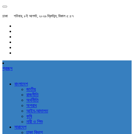
ঢাকা
শনিবার, ৮ই আগস্ট, ২০২৬ খ্রিস্টাব্দ, বিকাল ৫:৫৭
প্রচ্ছদ
বাংলাদেশ
জাতীয়
রাজনীতি
অর্থনীতি
অপরাধ
আইন-আদালত
কৃষি
নারী ও শিশু
সারাদেশ
ঢাকা বিভাগ