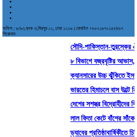
অফিস : ৬/৬৩,ব্লক এ,মিরপুর ১২, ঢাকা ১২১৬।মোবাইল +৮৮০১৬৭০১৫৫৪৬৭
শিরোনাম
সৌদি-পাকিস্তান-তুরস্কের ঐতিহ
৮ বিভাগে বজ্রবৃষ্টির আভাস, ব
ক্যানসারের উচ্চ ঝুঁকিতে ইসরায়
ভারতের হিমাচলে বাস উল্টে ন
দেশের সশস্ত্র বিদ্রোহীদের বির
লাল ফিতা কেটে বাঁশের সাঁকো
ড্যাবের প্রতিষ্ঠাবার্ষিকীতে চ