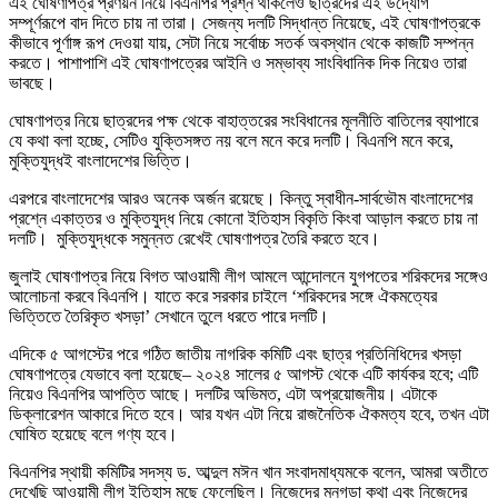
এই ঘোষণাপত্র প্রণয়ন নিয়ে বিএনপির প্রশ্ন থাকলেও ছাত্রদের এই উদ্যোগ
সম্পূর্ণরূপে বাদ দিতে চায় না তারা। সেজন্য দলটি সিদ্ধান্ত নিয়েছে, এই ঘোষণাপত্রকে
কীভাবে পূর্ণাঙ্গ রূপ দেওয়া যায়, সেটা নিয়ে সর্বোচ্চ সতর্ক অবস্থান থেকে কাজটি সম্পন্ন
করতে। পাশাপাশি এই ঘোষণাপত্রের আইনি ও সম্ভাব্য সাংবিধানিক দিক নিয়েও তারা
ভাবছে।
ঘোষণাপত্র নিয়ে ছাত্রদের পক্ষ থেকে বাহাত্তরের সংবিধানের মূলনীতি বাতিলের ব্যাপারে
যে কথা বলা হচ্ছে, সেটিও যুক্তিসঙ্গত নয় বলে মনে করে দলটি। বিএনপি মনে করে,
মুক্তিযুদ্ধই বাংলাদেশের ভিত্তি।
এরপরে বাংলাদেশের আরও অনেক অর্জন রয়েছে। কিন্তু স্বাধীন-সার্বভৌম বাংলাদেশের
প্রশ্নে একাত্তর ও মুক্তিযুদ্ধ নিয়ে কোনো ইতিহাস বিকৃতি কিংবা আড়াল করতে চায় না
দলটি। মুক্তিযুদ্ধকে সমুন্নত রেখেই ঘোষণাপত্র তৈরি করতে হবে।
জুলাই ঘোষণাপত্র নিয়ে বিগত আওয়ামী লীগ আমলে আন্দোলনে যুগপতের শরিকদের সঙ্গেও
আলোচনা করবে বিএনপি। যাতে করে সরকার চাইলে ‘শরিকদের সঙ্গে ঐকমত্যের
ভিত্তিতে তৈরিকৃত খসড়া’ সেখানে তুলে ধরতে পারে দলটি।
এদিকে ৫ আগস্টের পরে গঠিত জাতীয় নাগরিক কমিটি এবং ছাত্র প্রতিনিধিদের খসড়া
ঘোষণাপত্রে যেভাবে বলা হয়েছে– ২০২৪ সালের ৫ আগস্ট থেকে এটি কার্যকর হবে; এটি
নিয়েও বিএনপির আপত্তি আছে। দলটির অভিমত, এটা অপ্রয়োজনীয়। এটাকে
ডিক্লারেশন আকারে দিতে হবে। আর যখন এটা নিয়ে রাজনৈতিক ঐকমত্য হবে, তখন এটা
ঘোষিত হয়েছে বলে গণ্য হবে।
বিএনপির স্থায়ী কমিটির সদস্য ড. আব্দুল মঈন খান সংবাদমাধ্যমকে বলেন, আমরা অতীতে
দেখেছি আওয়ামী লীগ ইতিহাস মুছে ফেলেছিল। নিজেদের মনগড়া কথা এবং নিজেদের