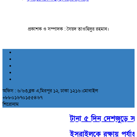
প্রকাশক ও সম্পাদক : সৈয়দ তাওহিদুর রহমান।
অফিস : ৬/৬৩,ব্লক এ,মিরপুর ১২, ঢাকা ১২১৬।মোবাইল
+৮৮০১৬৭০১৫৫৪৬৭
শিরোনাম
টানা ৫ দিন দেশজুড়ে সক্রি
ইসরাইলকে রক্ষায় পর্যাপ্ত স