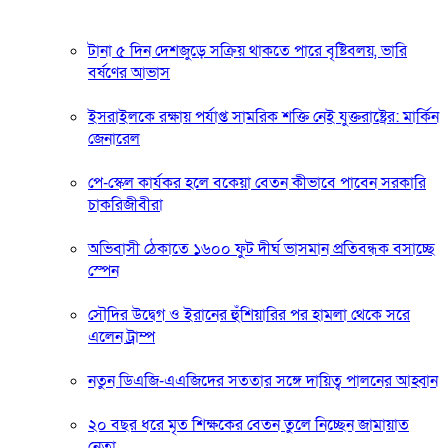
টানা ৫ দিন দেশজুড়ে সক্রিয় থাকতে পারে বৃষ্টিবলয়, ভারি
বর্ষণের আভাস
ইসরাইলকে রক্ষায় পর্যাপ্ত সামরিক শক্তি নেই যুক্তরাষ্ট্রের: মার্কিন
জেনারেল
পে-স্কেল কার্যকর হলে বকেয়া বেতন কীভাবে পাবেন সরকারি
চাকরিজীবীরা
অভিবাসী ঠেকাতে ১৬০০ ফুট দীর্ঘ ভাসমান প্রতিবন্ধক বসাচ্ছে
স্পেন
সৌদির উদ্বেগ ও ইরানের হুঁশিয়ারির পর হামলা থেকে সরে
এলেন ট্রাম্প
নতুন ডিএজি-এএজিদের সততার সঙ্গে দায়িত্ব পালনের আহ্বান
২০ বছর ধরে মৃত শিক্ষকের বেতন তুলে নিচ্ছেন জামায়াত
নেতা