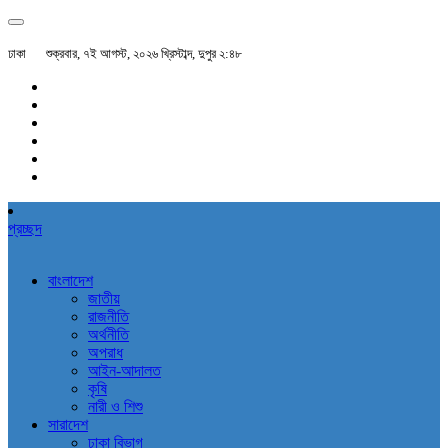
ঢাকা
শুক্রবার, ৭ই আগস্ট, ২০২৬ খ্রিস্টাব্দ, দুপুর ২:৪৮
প্রচ্ছদ
বাংলাদেশ
জাতীয়
রাজনীতি
অর্থনীতি
অপরাধ
আইন-আদালত
কৃষি
নারী ও শিশু
সারাদেশ
ঢাকা বিভাগ