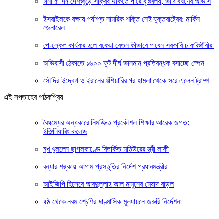
টানা ৫ দিন দেশজুড়ে সক্রিয় থাকতে পারে বৃষ্টিবলয়, ভারি বর্ষণের আভাস
ইসরাইলকে রক্ষায় পর্যাপ্ত সামরিক শক্তি নেই যুক্তরাষ্ট্রের: মার্কিন
জেনারেল
পে-স্কেল কার্যকর হলে বকেয়া বেতন কীভাবে পাবেন সরকারি চাকরিজীবীরা
অভিবাসী ঠেকাতে ১৬০০ ফুট দীর্ঘ ভাসমান প্রতিবন্ধক বসাচ্ছে স্পেন
সৌদির উদ্বেগ ও ইরানের হুঁশিয়ারির পর হামলা থেকে সরে এলেন ট্রাম্প
এই সপ্তাহের পাঠকপ্রিয়
বৈষম্যের অন্ধকারে নিমজ্জিত প্রকৌশল শিক্ষার আরেক জগত:
ইঞ্জিনিয়ারিং কলেজ
মুখ খুললেন ছাগলকাণ্ডে বিতর্কিত মতিউরের স্ত্রী লাকী
বন্যার শঙ্কায় আগাম প্রস্তুতির নির্দেশ প্রধানমন্ত্রীর
আইজিপি হিসেবে আবদুল্লাহ আল মামুনের মেয়াদ বাড়ল
ষষ্ঠ থেকে নবম শ্রেণির ষাণ্মাসিক মূল্যায়নে জরুরি নির্দেশনা