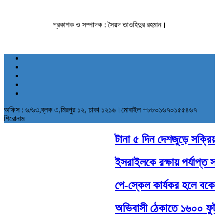
প্রকাশক ও সম্পাদক : সৈয়দ তাওহিদুর রহমান।
অফিস : ৬/৬৩,ব্লক এ,মিরপুর ১২, ঢাকা ১২১৬।মোবাইল +৮৮০১৬৭০১৫৫৪৬৭
শিরোনাম
টানা ৫ দিন দেশজুড়ে সক্রিয় থা
ইসরাইলকে রক্ষায় পর্যাপ্ত সামর
পে-স্কেল কার্যকর হলে বকেয়া
অভিবাসী ঠেকাতে ১৬০০ ফুট দীর