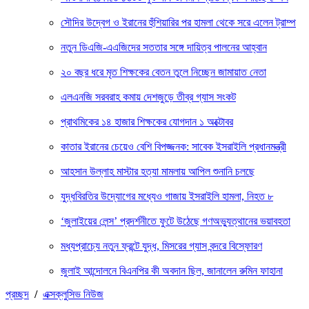
সৌদির উদ্বেগ ও ইরানের হুঁশিয়ারির পর হামলা থেকে সরে এলেন ট্রাম্প
নতুন ডিএজি-এএজিদের সততার সঙ্গে দায়িত্ব পালনের আহ্বান
২০ বছর ধরে মৃত শিক্ষকের বেতন তুলে নিচ্ছেন জামায়াত নেতা
এলএনজি সরবরাহ কমায় দেশজুড়ে তীব্র গ্যাস সংকট
প্রাথমিকের ১৪ হাজার শিক্ষকের যোগদান ১ অক্টোবর
কাতার ইরানের চেয়েও বেশি বিপজ্জনক: সাবেক ইসরাইলি প্রধানমন্ত্রী
আহসান উল্লাহ মাস্টার হত্যা মামলায় আপিল শুনানি চলছে
যুদ্ধবিরতির উদ্যোগের মধ্যেও গাজায় ইসরাইলি হামলা, নিহত ৮
‘জুলাইয়ের লেন্স’ প্রদর্শনীতে ফুটে উঠেছে গণঅভ্যুত্থানের ভয়াবহতা
মধ্যপ্রাচ্যে নতুন ফ্রন্টে যুদ্ধ, মিসরের গ্যাস বন্দরে বিস্ফোরণ
জুলাই আন্দোলনে বিএনপির কী অবদান ছিল, জানালেন রুমিন ফাহানা
প্রচ্ছদ
/
এক্সক্লুসিভ নিউজ