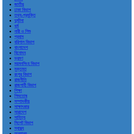
জাতীয়
ঢাকা বিভাগ
তথ্য-প্রযুক্তি
দুর্ঘটনা
ধর্ম
নারী ও শিশু
প্রবাস
বরিশাল বিভাগ
বাংলাদেশ
বিনোদন
ভ্রমণ
ময়মনসিংহ বিভাগ
মুক্তমত
রংপুর বিভাগ
রাজনীতি
রাজশাহী বিভাগ
শিক্ষা
শিশুতোষ
সম্পাদকীয়
সাক্ষাৎকার
সারাদেশ
সাহিত্য
সিলেট বিভাগ
স্বাস্থ্য
অন্যান্য