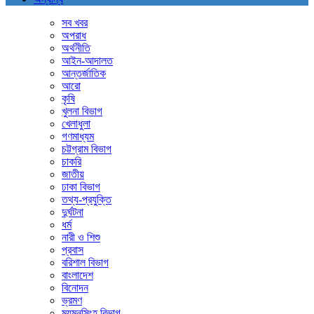
সব খবর
অপরাধ
অর্থনীতি
আইন-আদালত
আন্তর্জাতিক
আরো
কৃষি
খুলনা বিভাগ
খেলাধুলা
গণমাধ্যম
চট্টগ্রাম বিভাগ
চাকরি
জাতীয়
ঢাকা বিভাগ
তথ্য-প্রযুক্তি
দুর্ঘটনা
ধর্ম
নারী ও শিশু
প্রবাস
বরিশাল বিভাগ
বাংলাদেশ
বিনোদন
ভ্রমণ
ময়মনসিংহ বিভাগ