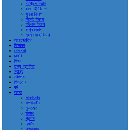
চট্টগ্রাম বিভাগ
রাজশাহী বিভাগ
খুলনা বিভাগ
সিলেট বিভাগ
বরিশাল বিভাগ
রংপুর বিভাগ
ময়মনসিংহ বিভাগ
আন্তর্জাতিক
বিনোদন
খেলাধুলা
চাকরি
শিক্ষা
তথ্য-প্রযুক্তি
স্বাস্থ্য
সাহিত্য
শিশুতোষ
ধর্ম
আরো
সাক্ষাৎকার
সম্পাদকীয়
মুক্তমত
ভ্রমণ
প্রবাস
দুর্ঘটনা
গণমাধ্যম