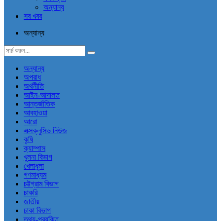
অন্যান্য
সব খবর
অন্যান্য
অন্যান্য
অপরাধ
অর্থনীতি
আইন-আদালত
আন্তর্জাতিক
আবহাওয়া
আরো
এক্সক্লুসিভ নিউজ
কৃষি
ক্যাম্পাস
খুলনা বিভাগ
খেলাধুলা
গণমাধ্যম
চট্টগ্রাম বিভাগ
চাকরি
জাতীয়
ঢাকা বিভাগ
তথ্য-প্রযুক্তি