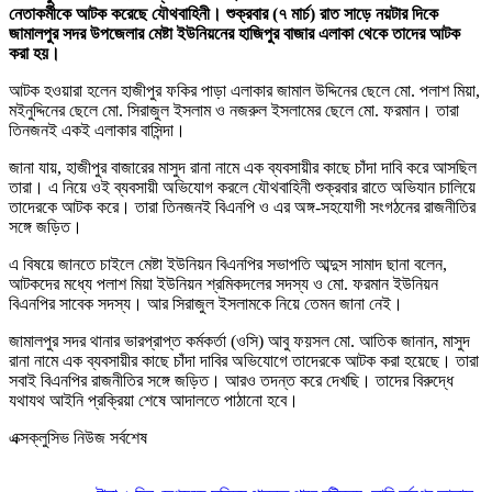
নেতাকর্মীকে আটক করেছে যৌথবাহিনী। শুক্রবার (৭ মার্চ) রাত সাড়ে নয়টার দিকে
জামালপুর সদর উপজেলার মেষ্টা ইউনিয়নের হাজিপুর বাজার এলাকা থেকে তাদের আটক
করা হয়।
আটক হওয়ারা হলেন হাজীপুর ফকির পাড়া এলাকার জামাল উদ্দিনের ছেলে মো. পলাশ মিয়া,
মইনুদ্দিনের ছেলে মো. সিরাজুল ইসলাম ও নজরুল ইসলামের ছেলে মো. ফরমান। তারা
তিনজনই একই এলাকার বাসিন্দা।
জানা যায়, হাজীপুর বাজারের মাসুদ রানা নামে এক ব্যবসায়ীর কাছে চাঁদা দাবি করে আসছিল
তারা। এ নিয়ে ওই ব্যবসায়ী অভিযোগ করলে যৌথবাহিনী শুক্রবার রাতে অভিযান চালিয়ে
তাদেরকে আটক করে। তারা তিনজনই বিএনপি ও এর অঙ্গ-সহযোগী সংগঠনের রাজনীতির
সঙ্গে জড়িত।
এ বিষয়ে জানতে চাইলে মেষ্টা ইউনিয়ন বিএনপির সভাপতি আব্দুস সামাদ ছানা বলেন,
আটকদের মধ্যে পলাশ মিয়া ইউনিয়ন শ্রমিকদলের সদস্য ও মো. ফরমান ইউনিয়ন
বিএনপির সাবেক সদস্য। আর সিরাজুল ইসলামকে ‍নিয়ে তেমন জানা নেই।
জামালপুর সদর থানার ভারপ্রাপ্ত কর্মকর্তা (ওসি) আবু ফয়সল মো. আতিক জানান, মাসুদ
রানা নামে এক ব্যবসায়ীর কাছে চাঁদা দাবির অভিযোগে তাদেরকে আটক করা হয়েছে। তারা
সবাই বিএনপির রাজনীতির সঙ্গে জড়িত। আরও তদন্ত করে দেখছি। তাদের বিরুদ্ধে
যথাযথ আইনি প্রক্রিয়া শেষে আদালতে পাঠানো হবে।
এক্সক্লুসিভ নিউজ সর্বশেষ