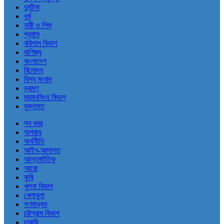
দুর্ঘটনা
ধর্ম
নারী ও শিশু
প্রবাস
বরিশাল বিভাগ
বাণিজ্য
বাংলাদেশ
বিনোদন
বিশ্ব সংবাদ
ভ্রমণ
ময়মনসিংহ বিভাগ
মুক্তমত
সব খবর
অপরাধ
অর্থনীতি
আইন-আদালত
আন্তর্জাতিক
আরো
কৃষি
খুলনা বিভাগ
খেলাধুলা
গণমাধ্যম
চট্টগ্রাম বিভাগ
চাকরি