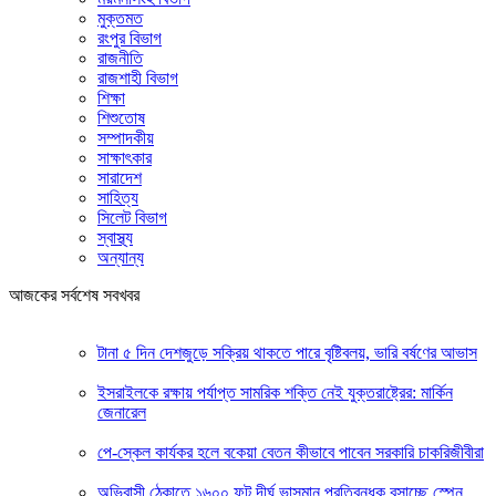
মুক্তমত
রংপুর বিভাগ
রাজনীতি
রাজশাহী বিভাগ
শিক্ষা
শিশুতোষ
সম্পাদকীয়
সাক্ষাৎকার
সারাদেশ
সাহিত্য
সিলেট বিভাগ
স্বাস্থ্য
অন্যান্য
আজকের সর্বশেষ সবখবর
টানা ৫ দিন দেশজুড়ে সক্রিয় থাকতে পারে বৃষ্টিবলয়, ভারি বর্ষণের আভাস
ইসরাইলকে রক্ষায় পর্যাপ্ত সামরিক শক্তি নেই যুক্তরাষ্ট্রের: মার্কিন
জেনারেল
পে-স্কেল কার্যকর হলে বকেয়া বেতন কীভাবে পাবেন সরকারি চাকরিজীবীরা
অভিবাসী ঠেকাতে ১৬০০ ফুট দীর্ঘ ভাসমান প্রতিবন্ধক বসাচ্ছে স্পেন