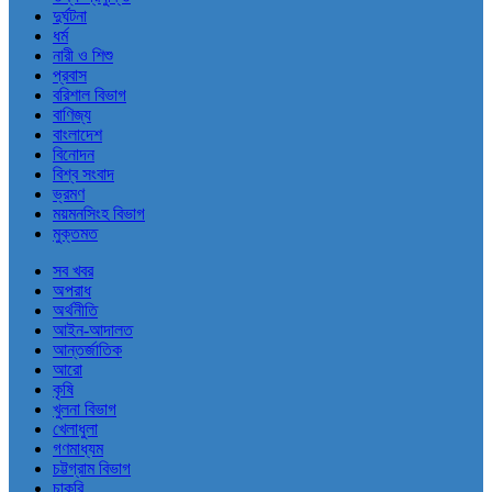
দুর্ঘটনা
ধর্ম
নারী ও শিশু
প্রবাস
বরিশাল বিভাগ
বাণিজ্য
বাংলাদেশ
বিনোদন
বিশ্ব সংবাদ
ভ্রমণ
ময়মনসিংহ বিভাগ
মুক্তমত
সব খবর
অপরাধ
অর্থনীতি
আইন-আদালত
আন্তর্জাতিক
আরো
কৃষি
খুলনা বিভাগ
খেলাধুলা
গণমাধ্যম
চট্টগ্রাম বিভাগ
চাকরি