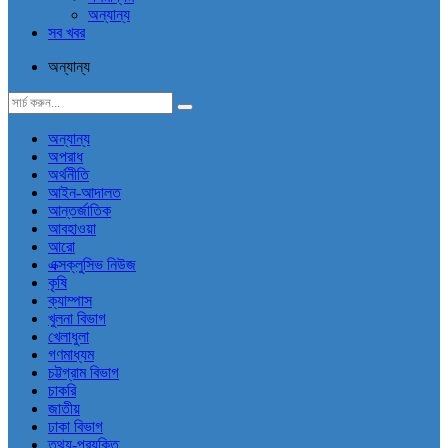
অন্যান্য
সব খবর
অন্যান্য
অন্যান্য
অপরাধ
অর্থনীতি
আইন-আদালত
আন্তর্জাতিক
আবহাওয়া
আরো
এক্সক্লুসিভ নিউজ
কৃষি
ক্যাম্পাস
খুলনা বিভাগ
খেলাধুলা
গণমাধ্যম
চট্টগ্রাম বিভাগ
চাকরি
জাতীয়
ঢাকা বিভাগ
তথ্য-প্রযুক্তি