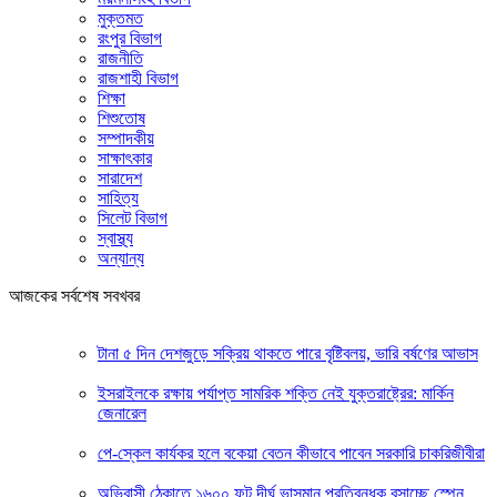
মুক্তমত
রংপুর বিভাগ
রাজনীতি
রাজশাহী বিভাগ
শিক্ষা
শিশুতোষ
সম্পাদকীয়
সাক্ষাৎকার
সারাদেশ
সাহিত্য
সিলেট বিভাগ
স্বাস্থ্য
অন্যান্য
আজকের সর্বশেষ সবখবর
টানা ৫ দিন দেশজুড়ে সক্রিয় থাকতে পারে বৃষ্টিবলয়, ভারি বর্ষণের আভাস
ইসরাইলকে রক্ষায় পর্যাপ্ত সামরিক শক্তি নেই যুক্তরাষ্ট্রের: মার্কিন
জেনারেল
পে-স্কেল কার্যকর হলে বকেয়া বেতন কীভাবে পাবেন সরকারি চাকরিজীবীরা
অভিবাসী ঠেকাতে ১৬০০ ফুট দীর্ঘ ভাসমান প্রতিবন্ধক বসাচ্ছে স্পেন