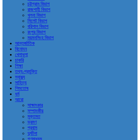
চট্টগ্রাম বিভাগ
রাজশাহী বিভাগ
খুলনা বিভাগ
সিলেট বিভাগ
বরিশাল বিভাগ
রংপুর বিভাগ
ময়মনসিংহ বিভাগ
আন্তর্জাতিক
বিনোদন
খেলাধুলা
চাকরি
শিক্ষা
তথ্য-প্রযুক্তি
স্বাস্থ্য
সাহিত্য
শিশুতোষ
ধর্ম
আরো
সাক্ষাৎকার
সম্পাদকীয়
মুক্তমত
ভ্রমণ
প্রবাস
দুর্ঘটনা
গণমাধ্যম