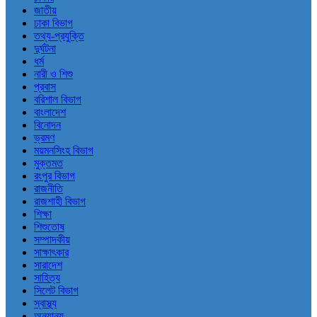
জাতীয়
ঢাকা বিভাগ
তথ্য-প্রযুক্তি
দুর্ঘটনা
ধর্ম
নারী ও শিশু
প্রবাস
বরিশাল বিভাগ
বাংলাদেশ
বিনোদন
ভ্রমণ
ময়মনসিংহ বিভাগ
মুক্তমত
রংপুর বিভাগ
রাজনীতি
রাজশাহী বিভাগ
শিক্ষা
শিশুতোষ
সম্পাদকীয়
সাক্ষাৎকার
সারাদেশ
সাহিত্য
সিলেট বিভাগ
স্বাস্থ্য
অন্যান্য