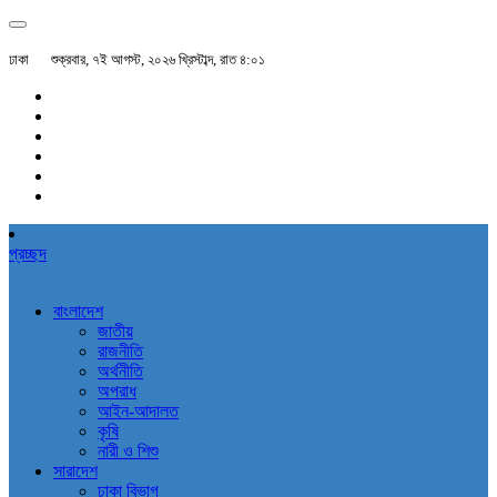
ঢাকা
শুক্রবার, ৭ই আগস্ট, ২০২৬ খ্রিস্টাব্দ, রাত ৪:০১
প্রচ্ছদ
বাংলাদেশ
জাতীয়
রাজনীতি
অর্থনীতি
অপরাধ
আইন-আদালত
কৃষি
নারী ও শিশু
সারাদেশ
ঢাকা বিভাগ