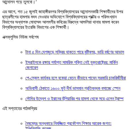
আন্দোলন গড়ে তুলবো।’
এর আগে, গত ১৫ জুলাই জাহাঙ্গীরনগর বিশ্ববিদ্যালয়ের আন্দোলনকারী শিক্ষার্থীদের উপর
ছাত্রলীগের হামলায় মদদ দেওয়ার অভিযোগে বিশ্ববিদ্যালয়ের প্রক্টর ও পরিসংখ্যান
বিভাগের অধ্যাপক মোহাম্মদ আলমগীর কবিরের বিরুদ্ধে আশুলিয়া থানায় মামলা করেন
বিশ্ববিদ্যালয়ের ইংরেজি বিভাগের এক শিক্ষার্থী।
এক্সক্লুসিভ নিউজ সর্বশেষ
টানা ৫ দিন দেশজুড়ে সক্রিয় থাকতে পারে বৃষ্টিবলয়, ভারি বর্ষণের আভাস
ইসরাইলকে রক্ষায় পর্যাপ্ত সামরিক শক্তি নেই যুক্তরাষ্ট্রের: মার্কিন
জেনারেল
পে-স্কেল কার্যকর হলে বকেয়া বেতন কীভাবে পাবেন সরকারি চাকরিজীবীরা
অভিবাসী ঠেকাতে ১৬০০ ফুট দীর্ঘ ভাসমান প্রতিবন্ধক বসাচ্ছে স্পেন
সৌদির উদ্বেগ ও ইরানের হুঁশিয়ারির পর হামলা থেকে সরে এলেন ট্রাম্প
এই সপ্তাহের পাঠকপ্রিয়
বৈষম্যের অন্ধকারে নিমজ্জিত প্রকৌশল শিক্ষার আরেক জগত:
ইঞ্জিনিয়ারিং কলেজ