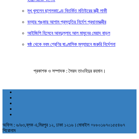
মুখ খুললেন ছাগলকাণ্ডে বিতর্কিত মতিউরের স্ত্রী লাকী
বন্যার শঙ্কায় আগাম প্রস্তুতির নির্দেশ প্রধানমন্ত্রীর
আইজিপি হিসেবে আবদুল্লাহ আল মামুনের মেয়াদ বাড়ল
ষষ্ঠ থেকে নবম শ্রেণির ষাণ্মাসিক মূল্যায়নে জরুরি নির্দেশনা
প্রকাশক ও সম্পাদক : সৈয়দ তাওহিদুর রহমান।
অফিস : ৬/৬৩,ব্লক এ,মিরপুর ১২, ঢাকা ১২১৬।মোবাইল +৮৮০১৬৭০১৫৫৪৬৭
শিরোনাম