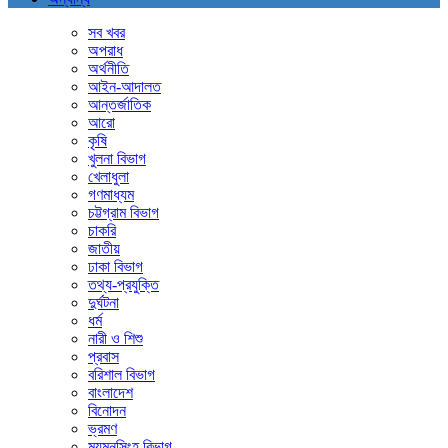
সব খবর
অপরাধ
অর্থনীতি
আইন-আদালত
আন্তর্জাতিক
আরো
কৃষি
খুলনা বিভাগ
খেলাধুলা
গণমাধ্যম
চট্টগ্রাম বিভাগ
চাকরি
জাতীয়
ঢাকা বিভাগ
তথ্য-প্রযুক্তি
দুর্ঘটনা
ধর্ম
নারী ও শিশু
প্রবাস
বরিশাল বিভাগ
বাংলাদেশ
বিনোদন
ভ্রমণ
ময়মনসিংহ বিভাগ