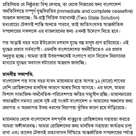
প্রতিনিয়ত যে নিষ্ঠুরতা বিশ্ব দেখছে, তা থেকে নিস্তারের জন্য বাংলাদেশ
অনতিবিলম্বে সম্পূর্ণ যুদ্ধবিরতির (immediate and complete ceasefire)
আহ্বান জানাচ্ছে। দ্বি-রাষ্ট্র ভিত্তিক সমাধানই (Two State Solution)
মধ্যপ্রাচ্যে টেকসই শান্তি আনতে পারবে, তাই জাতিসংঘসহ আন্তর্জাতিক
সম্প্রদায়ের সকলকে এর বাস্তবায়নের জন্য এখনই উদ্যোগ নিতে হবে।
গত আড়াই বছর ধরে ইউক্রেনে চলমান যুদ্ধে বহু মানুষ প্রাণ হারিয়েছে। এই
যুদ্ধের প্রভাব সর্বব্যাপী। এমনকি বাংলাদেশের অর্থনীতিতেও এর প্রভাব
অনুভূত হচ্ছে। আমরা তাই উভয়পক্ষকেই সংলাপে বসে বিরোধ নিরসনের
মাধ্যমে যুদ্ধের অবসান ঘটানোর আহ্বান জানাচ্ছি।
মাননীয় সভাপতি,
বাংলাদেশ গত সাত বছর যাবৎ মায়ানমার হতে আগত ১২ (বারো) লাখের
বেশি রোহিঙ্গাদের মানবিক কারণে আশ্রয় দিয়ে আসছে। এর ফলে, আমরা
বিশাল সামাজিক-অর্থনৈতিক-পরিবেশগত ক্ষতির সম্মুখীন হচ্ছি। মায়ানমারের
অভ্যন্তরীণ সমস্যা থেকে সৃষ্ট এই সংকট বাংলাদেশ ও আমাদের অঞ্চলের জন্য
প্রথাগত ও অপ্রথাগত উভয় ধরণের নিরাপত্তা ঝুঁকির কারণ হয়ে দাঁড়িয়েছে।
মায়ানমার থেকে বাংলাদেশে বলপূর্বক বাস্তুচ্যুত রোহিঙ্গাদের সহায়তা করতে
আমরা অঙ্গীকারবদ্ধ। আমরা রোহিঙ্গাদের জন্য মানবিক সহায়তা কার্যক্রম চালু
রাখা এবং তাদের টেকসই প্রত্যাবাসন নিশ্চিতে আন্তর্জাতিক সম্প্রদায়ের পর্যাপ্ত