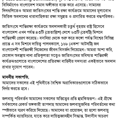
বিনির্মাণেও বাংলাদেশ সমান অঙ্গীকার ব্যক্ত করে এসেছে। সামনের
দিনগুলিতেও আমরা জাতিসংঘের শান্তি রক্ষা কার্যক্রমে আমাদের মূল্যবোধ
ভিত্তিক অবদানের ধারাবাহিকতা রক্ষা সমুন্নত ও প্রসারিত করতে বদ্ধপরিকর।
জাতিসংঘে শান্তিরক্ষা কার্যক্রমে অবদানকারী চতুর্থ বৃহত্তম রাষ্ট্র হিসেবে
বাংলাদেশ এখন পর্যন্ত ৪৩টি (তেতাল্লিশ) দেশে ৬৩টি (তেষট্টি) মিশনে
শান্তিরক্ষী প্রেরণ করেছে। বসনিয়া থেকে শুরু করে কঙ্গো পর্যন্ত বিশ্বের বিভিন্ন
প্রান্তে এ সব মিশনে দায়িত্ব পালনকালে, ১৬৮ (একশ’ আটষট্টি) জন
বাংলাদেশী শান্তিরক্ষী নিজেদের জীবন বিসর্জন দিয়েছেন। আমরা আশা করি,
যেকোন অবস্থায় নানা প্রতিকূলতা সত্ত্বেও জাতিসংঘের ভবিষ্যত শান্তিরক্ষী
কার্যক্রমগুলোতে বাংলাদেশের প্রতিরক্ষা বাহিনীর সদস্যরা একইভাবে অবদান
রাখার সুযোগ পাবেন।
মাননীয় সভাপতি,
আমাদের সকলের এই পৃথিবীতে বৈশ্বিক অগ্রাধিকারগুলোকে সঠিকভাবে
নির্ণয় করতে হবে।
জলবায়ু পরিবর্তন আমাদের সকলের অস্তিত্বের প্রতি হুমকিস্বরূপ। এই গ্রীষ্মে
সর্বকালের রেকর্ড ভঙ্গকারী তাপদাহ আমাদের জলবায়ুজনিত পরিবর্তনের কথা
স্পষ্টভাবে স্মরণ করিয়ে দিয়েছে। আমাদের যা প্রয়োজন, তা হলো জলবায়ু
সম্পর্কিত ন্যায়বিচার, যাতে করে দায়িত্বজ্ঞানহীন সিদ্ধান্ত, উদাসীন আচরণ