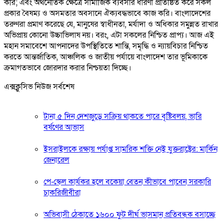
করি; এবং অর্থনৈতিক ক্ষেত্রে সামাজিক ব্যবসার ধারণা প্রতিষ্ঠিত করে সকল
প্রকার বৈষম্য ও অসমতার অবসানে ঐক্যবদ্ধভাবে কাজ করি। বাংলাদেশের
তরুণরা প্রমাণ করেছে যে, মানুষের স্বাধীনতা, মর্যাদা ও অধিকার সমুন্নত রাখার
অভিপ্রায় কোনো উচ্চাভিলাষ নয়। বরং, এটা সকলের নিশ্চিত প্রাপ্য। আজ এই
মহান সমাবেশে আপনাদের উপস্থিতিতে শান্তি, সমৃদ্ধি ও ন্যায়বিচার নিশ্চিত
করতে আন্তর্জাতিক, আঞ্চলিক ও জাতীয় পর্যায়ে বাংলাদেশ তার ভূমিকাকে
ক্রমাগতভাবে জোরদার করার নিশ্চয়তা দিচ্ছে।
এক্সক্লুসিভ নিউজ সর্বশেষ
টানা ৫ দিন দেশজুড়ে সক্রিয় থাকতে পারে বৃষ্টিবলয়, ভারি
বর্ষণের আভাস
ইসরাইলকে রক্ষায় পর্যাপ্ত সামরিক শক্তি নেই যুক্তরাষ্ট্রের: মার্কিন
জেনারেল
পে-স্কেল কার্যকর হলে বকেয়া বেতন কীভাবে পাবেন সরকারি
চাকরিজীবীরা
অভিবাসী ঠেকাতে ১৬০০ ফুট দীর্ঘ ভাসমান প্রতিবন্ধক বসাচ্ছে