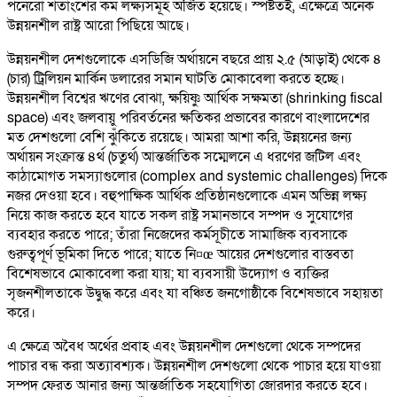
পনেরো শতাংশের কম লক্ষ্যসমূহ অর্জিত হয়েছে। স্পষ্টতই, এক্ষেত্রে অনেক
উন্নয়নশীল রাষ্ট্র আরো পিছিয়ে আছে।
উন্নয়নশীল দেশগুলোকে এসডিজি অর্থায়নে বছরে প্রায় ২.৫ (আড়াই) থেকে ৪
(চার) ট্রিলিয়ন মার্কিন ডলারের সমান ঘাটতি মোকাবেলা করতে হচ্ছে।
উন্নয়নশীল বিশ্বের ঋণের বোঝা, ক্ষয়িষ্ণু আর্থিক সক্ষমতা (shrinking fiscal
space) এবং জলবায়ু পরিবর্তনের ক্ষতিকর প্রভাবের কারণে বাংলাদেশের
মত দেশগুলো বেশি ঝুঁকিতে রয়েছে। আমরা আশা করি, উন্নয়নের জন্য
অর্থায়ন সংক্রান্ত ৪র্থ (চতুর্থ) আন্তর্জাতিক সম্মেলনে এ ধরণের জটিল এবং
কাঠামোগত সমস্যাগুলোর (complex and systemic challenges) দিকে
নজর দেওয়া হবে। বহুপাক্ষিক আর্থিক প্রতিষ্ঠানগুলোকে এমন অভিন্ন লক্ষ্য
নিয়ে কাজ করতে হবে যাতে সকল রাষ্ট্র সমানভাবে সম্পদ ও সুযোগের
ব্যবহার করতে পারে; তাঁরা নিজেদের কর্মসূচীতে সামাজিক ব্যবসাকে
গুরুত্বপূর্ণ ভূমিকা দিতে পারে; যাতে নি¤œ আয়ের দেশগুলোর বাস্তবতা
বিশেষভাবে মোকাবেলা করা যায়; যা ব্যবসায়ী উদ্যোগ ও ব্যক্তির
সৃজনশীলতাকে উদ্বুদ্ধ করে এবং যা বঞ্চিত জনগোষ্ঠীকে বিশেষভাবে সহায়তা
করে।
এ ক্ষেত্রে অবৈধ অর্থের প্রবাহ এবং উন্নয়নশীল দেশগুলো থেকে সম্পদের
পাচার বন্ধ করা অত্যাবশ্যক। উন্নয়নশীল দেশগুলো থেকে পাচার হয়ে যাওয়া
সম্পদ ফেরত আনার জন্য আন্তর্জাতিক সহযোগিতা জোরদার করতে হবে।