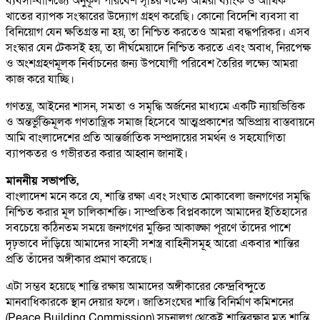
ব্যবসা-বাণিজ্যে অনুকূল পরিবেশ সৃষ্টির লক্ষ্যে আমরা ব্যাংক ও আর্থিক
খাতের ব্যাপক সংস্কারের উদ্যোগ গ্রহণ করেছি। কোনো বিদেশি ব্যবসা বা
বিনিয়োগ যেন ক্ষতিগ্রস্ত না হয়, তা নিশ্চিত করতেও আমরা বদ্ধপরিকর। এসব
সংস্কার যেন টেকসই হয়, তা দীর্ঘমেয়াদে নিশ্চিত করতে এবং অবাধ, নিরপেক্ষ
ও অংশগ্রহণমূলক নির্বাচনের জন্য উপযোগী পরিবেশ তৈরির লক্ষ্যে আমরা
কাজ করে যাচ্ছি।
গণতন্ত্র, আইনের শাসন, সমতা ও সমৃদ্ধি অর্জনের মাধ্যমে একটি ন্যায়ভিত্তিক
ও অন্তর্ভুক্তিমূলক গণতান্ত্রিক সমাজ হিসেবে আত্মপ্রকাশের অভিপ্রায় বাস্তবায়নে
আমি বাংলাদেশের প্রতি আন্তর্জাতিক সম্প্রদায়ের সমর্থন ও সহযোগিতা
ব্যাপকতর ও গভীরতর করার আহ্বান জানাই।
মাননীয় সভাপতি,
বাংলাদেশ মনে করে যে, শান্তি রক্ষা এবং সংঘাত মোকাবেলা জনগণের সমৃদ্ধি
নিশ্চিত করার মূল চালিকাশক্তি। সাম্প্রতিক বিপ্লবকালে আমাদের ইতিহাসের
সবচেয়ে কঠিনতম সময়ে জনগণের মুক্তির আকাঙ্ক্ষা পূরণে তাঁদের পাশে
দৃঢ়ভাবে দাঁড়িয়ে আমাদের সাহসী সশস্ত্র বাহিনীসমূহ আরো একবার শান্তির
প্রতি তাঁদের অঙ্গীকার প্রমাণ করেছে।
এটা সম্ভব হয়েছে শান্তি রক্ষায় আমাদের অঙ্গীকারের কেন্দ্রবিন্দুতে
মানবাধিকারকে স্থান দেয়ার ফলে। জাতিসংঘের শান্তি বিনির্মাণ কমিশনের
(Peace Building Commission) সূচনালগ্ন থেকেই শান্তিরক্ষার মত শান্তি