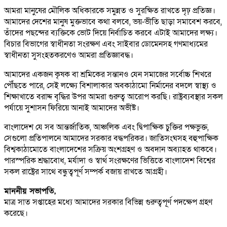
আমরা মানুষের মৌলিক অধিকারকে সমুন্নত ও সুরক্ষিত রাখতে দৃঢ় প্রতিজ্ঞ।
আমাদের দেশের মানুষ মুক্তভাবে কথা বলবে, ভয়-ভীতি ছাড়া সমাবেশ করবে,
তাঁদের পছন্দের ব্যক্তিকে ভোট দিয়ে নির্বাচিত করবে এটাই আমাদের লক্ষ্য।
বিচার বিভাগের স্বাধীনতা সংরক্ষণ এবং সাইবার ডোমেনসহ গণমাধ্যমের
স্বাধীনতা সুসংহতকরণেও আমরা প্রতিজ্ঞাবদ্ধ।
আমাদের একজন কৃষক বা শ্রমিকের সন্তানও যেন সমাজের সর্বোচ্চ শিখরে
পৌঁছতে পারে, সেই লক্ষ্যে বিশালাকার অবকাঠামো নির্মানের বদলে স্বাস্থ্য ও
শিক্ষাখাতে বরাদ্দ বৃদ্ধির উপর আমরা গুরুত্ব আরোপ করছি। রাষ্ট্রব্যবস্থার সকল
পর্যায়ে সুশাসন ফিরিয়ে আনাই আমাদের অভীষ্ট।
বাংলাদেশ যে সব আন্তর্জাতিক, আঞ্চলিক এবং দ্বিপাক্ষিক চুক্তির পক্ষভুক্ত,
সেগুলো প্রতিপালনে আমাদের সরকার বদ্ধপরিকর। জাতিসংঘসহ বহুপাক্ষিক
বিশ্বকাঠামোতে বাংলাদেশের সক্রিয় অংশগ্রহণ ও অবদান অব্যাহত থাকবে।
পারস্পরিক শ্রদ্ধাবোধ, মর্যাদা ও স্বার্থ সংরক্ষণের ভিত্তিতে বাংলাদেশ বিশ্বের
সকল রাষ্ট্রের সাথে বন্ধুত্বপূর্ণ সম্পর্ক বজায় রাখতে আগ্রহী।
মাননীয় সভাপতি,
মাত্র সাত সপ্তাহের মধ্যে আমাদের সরকার বিভিন্ন গুরুত্বপূর্ণ পদক্ষেপ গ্রহণ
করেছে।