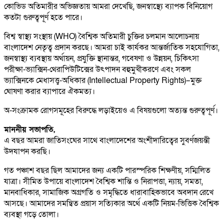
কোভিড অতিমারীর অভিজ্ঞতায় আমরা দেখেছি, জনস্বাস্থ্যে ব্যাপক বিনিয়োগ
কতটা গুরুত্বপূর্ণ হতে পারে।
বিশ্ব স্বাস্থ্য সংস্থায় (WHO) বৈশ্বিক অতিমারী চুক্তির চলমান আলোচনায়
বাংলাদেশ নেতৃত্ব প্রদান করছে। আমরা চাই কার্যকর আন্তর্জাতিক সহযোগিতা,
জনস্বাস্থ্য ব্যবস্থায় অর্থায়ন, প্রযুক্তি স্থানান্তর, গবেষণা ও উন্নয়ন, চিকিৎসা
পরীক্ষা-ভ্যাক্সিন-থেরাপিউটিক্সের উৎপাদন বহুমুখীকরণে এবং সকল
ভ্যাক্সিনকে মেধাসত্ত্ব-অধিকার (Intellectual Property Rights)–মুক্ত
ঘোষণা করার ব্যাপারে ঐকমত্য।
অ-সংক্রামক রোগসমূহের বিরুদ্ধে লড়াইয়েও এ বিষয়গুলো অত্যন্ত গুরুত্বপূর্ণ।
মাননীয় সভাপতি,
এ বছর আমরা জাতিসংঘের সাথে বাংলাদেশের অংশীদারিত্বের সুবর্ণজয়ন্তী
উদযাপন করছি।
গত পঞ্চাশ বছর ছিল আমাদের জন্য একটি পারস্পরিক শিক্ষণীয়, সম্মিলিত
যাত্রা। সীমিত উপায়ে বাংলাদেশ বৈশ্বিক শান্তি ও নিরাপত্তা, ন্যায়, সমতা,
মানবাধিকার, সামাজিক অগ্রগতি ও সমৃদ্ধিতে ধারাবাহিকভাবে অবদান রেখে
আসছে। আমাদের সমন্বিত প্রয়াস সত্যিকার অর্থে একটি নিয়ম-ভিত্তিক বৈশ্বিক
ব্যবস্থা গড়ে তোলা।