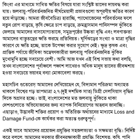
কিংবা এর মাধ্যমে সাধিত ক্ষতির বিষয়ে যারা সংশ্লিষ্ট তাদের দায়বদ্ধ করা
যায়। জলবায়ু-পরিবর্তনজনিত দীর্ঘমেয়াদী প্রভাবগুলো অপূরণীয় ক্ষতির কারণ
হয়ে দাঁড়াচ্ছে। আমরা জীববৈচিত্র্য হারাচ্ছি, প্যাথোজেনের পরিবর্তনের ফলে
নতুন রোগ বাড়ছে, কৃষি ক্ষেত্রে চাপ বাড়ছে, ক্রমহ্রাসমান পানিসম্পদ ঝুঁকিতে
ফেলছে আমাদের বাসযোগ্যতাকে, সমুদ্রপৃষ্ঠের উচ্চতা বৃদ্ধি এবং লবণাক্ততা
আমাদের বাস্তুতন্ত্রের ক্ষতি করছে প্রতিনিয়ত। ঘূর্ণিঝড়ের সংখ্যা ও মাত্রা বৃদ্ধির
কারণে যে ক্ষতি হচ্ছে, তাকে উপেক্ষা করার সুযোগ নেই। ক্ষুদ্র কৃষক এবং
প্রান্তিক পর্যায়ে জীবিকা অন্বেষণকারীরা জলবায়ু পরিবর্তনজনিত ঝুঁকির
মুখোমুখি হচ্ছে সবচেয়ে বেশী। আমি আজ যখন এই বিশ্ব সভায় কথা বলছি,
তখন বাংলাদেশের পূর্বাঞ্চলে পঞ্চাশ লাখেরও অধিক মানুষ তাদের জীবদ্দশায়
হওয়া সবচেয়ে ভয়াবহ বন্যা মোকাবেলা করছে।
মহাসচিব গুতেরেস্ আমাদের দেখিয়েছেন যে, বিদ্যমান পরিক্রমা অব্যাহত
থাকলে বিশ্বের গড় তাপমাত্রা ২.৭ (দুই দশমিক সাত) ডিগ্রী সেলসিয়াস বৃদ্ধির
দিকে অগ্রসর হচ্ছে। তাই, বাংলাদেশের মত জলবায়ু ঝুঁকিতে থাকা
দেশগুলোতে অভিযোজনের জন্য ব্যাপক বিনিয়োগের আহ্বান জানাচ্ছি।
এছাড়াও, উদ্ভাবনী শক্তির প্রয়োগ ও অতিরিক্ত অর্থায়নের মাধ্যমে Loss and
Damage Fund-কে কার্যকর করা অত্যন্ত গুরুত্বপূর্ণ।
একই ভাবে আমাদের প্রয়োজন প্রযুক্তির সহজলভ্যতা ও সক্ষমতা বৃদ্ধি। নির্দিষ্ট
করে বললে, আমাদের দরকার জীবনরক্ষাকারী প্রযুক্তি, বিশেষত, কৃষি, পানি