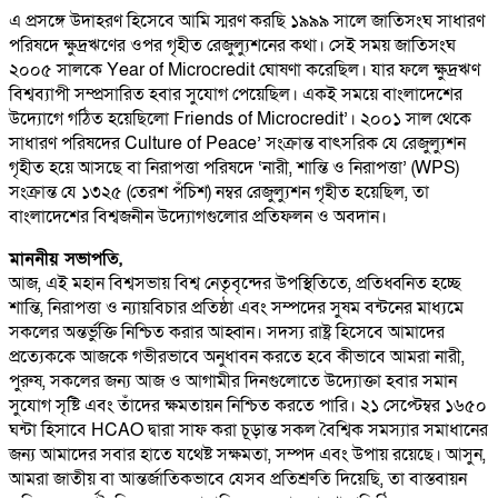
এ প্রসঙ্গে উদাহরণ হিসেবে আমি স্মরণ করছি ১৯৯৯ সালে জাতিসংঘ সাধারণ
পরিষদে ক্ষুদ্রঋণের ওপর গৃহীত রেজুল্যুশনের কথা। সেই সময় জাতিসংঘ
২০০৫ সালকে Year of Microcredit ঘোষণা করেছিল। যার ফলে ক্ষুদ্রঋণ
বিশ্বব্যাপী সম্প্রসারিত হবার সুযোগ পেয়েছিল। একই সময়ে বাংলাদেশের
উদ্যোগে গঠিত হয়েছিলো Friends of Microcredit’। ২০০১ সাল থেকে
সাধারণ পরিষদের Culture of Peace’ সংক্রান্ত বাৎসরিক যে রেজুল্যুশন
গৃহীত হয়ে আসছে বা নিরাপত্তা পরিষদে ‘নারী, শান্তি ও নিরাপত্তা’ (WPS)
সংক্রান্ত যে ১৩২৫ (তেরশ পঁচিশ) নম্বর রেজুল্যুশন গৃহীত হয়েছিল, তা
বাংলাদেশের বিশ্বজনীন উদ্যোগগুলোর প্রতিফলন ও অবদান।
মাননীয় সভাপতি,
আজ, এই মহান বিশ্বসভায় বিশ্ব নেতৃবৃন্দের উপস্থিতিতে, প্রতিধ্বনিত হচ্ছে
শান্তি, নিরাপত্তা ও ন্যায়বিচার প্রতিষ্ঠা এবং সম্পদের সুষম বন্টনের মাধ্যমে
সকলের অন্তর্ভুক্তি নিশ্চিত করার আহ্বান। সদস্য রাষ্ট্র হিসেবে আমাদের
প্রত্যেককে আজকে গভীরভাবে অনুধাবন করতে হবে কীভাবে আমরা নারী,
পুরুষ, সকলের জন্য আজ ও আগামীর দিনগুলোতে উদ্যোক্তা হবার সমান
সুযোগ সৃষ্টি এবং তাঁদের ক্ষমতায়ন নিশ্চিত করতে পারি। ২১ সেপ্টেম্বর ১৬৫০
ঘন্টা হিসাবে HCAO দ্বারা সাফ করা চূড়ান্ত সকল বৈশ্বিক সমস্যার সমাধানের
জন্য আমাদের সবার হাতে যথেষ্ট সক্ষমতা, সম্পদ এবং উপায় রয়েছে। আসুন,
আমরা জাতীয় বা আন্তর্জাতিকভাবে যেসব প্রতিশ্রুতি দিয়েছি, তা বাস্তবায়ন