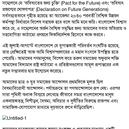
সম্মেলনে যে ‘ভবিষ্যতের জন্য চুক্তি’ (Pact for the Future) এবং ‘ভবিষ্যৎ
প্রজন্মের ঘোষণাপত্র’ (Declaration on Future Generations)
সর্বসম্মতভাবে গৃহীত হয়েছে তা অ্যাজেন্ডা ২০৩০ পরবর্তী বৈশ্বিক উন্নয়ন
কর্মপন্থা নির্ধারনে বিশেষ সহায়ক হবে বলে আমি মনে করি। বাংলাদেশ বিশ্বাস
করে যে, এ সম্মেলনের অর্জন বৈশ্বিক সমৃদ্ধির জন্য আমাদের সবার অভিপ্রায় ও
সহযোগিতা কাঠামো প্রণয়নে দিকনির্দেশক হিসেবে কাজ করবে।
এই জুলাই-আগস্টে বাংলাদেশে যে যুগান্তকারী পরিবর্তন সংঘটিত হয়েছে,
তার প্রেক্ষিতেই আজ আমি বিশ্বসম্প্রদায়ের এ মহান সংসদে উপস্থিত হতে
পেরেছি। আমাদের গণমানুষের, বিশেষ করে তরুণ সমাজের অফুরান শক্তি
আমাদের বিদ্যমান রাষ্ট্র কাঠামো ও প্রতিষ্ঠানগুলোর আমূল রূপান্তরের এক
নতুন সম্ভাবনার দ্বার উন্মোচন করেছে।
আমাদের ছাত্র ও যুব সমাজের আন্দোলন প্রথমদিকে মূলত ছিল
বৈষম্যবিরোধী আন্দোলন। পর্যায়ক্রমে তা গণআন্দোলনে রূপ নেয়। এরপর
সারা পৃথিবী অবাক বিস্ময়ে দেখেছে কীভাবে সমগ্র বাংলাদেশের মানুষ
একনায়কতন্ত্র, নিপীড়ন, বৈষম্য, অবিচার ও দুর্নীতির বিরুদ্ধে রাজপথ এবং
সামাজিক-যোগাযোগ মাধ্যমে দৃঢ়ভাবে রুখে দাঁড়িয়েছিল।