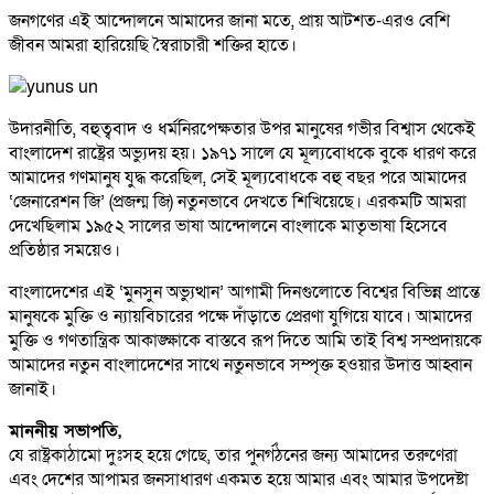
জনগণের এই আন্দোলনে আমাদের জানা মতে, প্রায় আটশত-এরও বেশি
জীবন আমরা হারিয়েছি স্বৈরাচারী শক্তির হাতে।
উদারনীতি, বহুত্ববাদ ও ধর্মনিরপেক্ষতার উপর মানুষের গভীর বিশ্বাস থেকেই
বাংলাদেশ রাষ্ট্রের অভ্যুদয় হয়। ১৯৭১ সালে যে মূল্যবোধকে বুকে ধারণ করে
আমাদের গণমানুষ যুদ্ধ করেছিল, সেই মূল্যবোধকে বহু বছর পরে আমাদের
‘জেনারেশন জি’ (প্রজন্ম জি) নতুনভাবে দেখতে শিখিয়েছে। এরকমটি আমরা
দেখেছিলাম ১৯৫২ সালের ভাষা আন্দোলনে বাংলাকে মাতৃভাষা হিসেবে
প্রতিষ্ঠার সময়েও।
বাংলাদেশের এই ‘মুনসুন অভ্যুত্থান’ আগামী দিনগুলোতে বিশ্বের বিভিন্ন প্রান্তে
মানুষকে মুক্তি ও ন্যায়বিচারের পক্ষে দাঁড়াতে প্রেরণা যুগিয়ে যাবে। আমাদের
মুক্তি ও গণতান্ত্রিক আকাঙ্ক্ষাকে বাস্তবে রূপ দিতে আমি তাই বিশ্ব সম্প্রদায়কে
আমাদের নতুন বাংলাদেশের সাথে নতুনভাবে সম্পৃক্ত হওয়ার উদাত্ত আহ্বান
জানাই।
মাননীয় সভাপতি,
যে রাষ্ট্রকাঠামো দুঃসহ হয়ে গেছে, তার পুনর্গঠনের জন্য আমাদের তরুণেরা
এবং দেশের আপামর জনসাধারণ একমত হয়ে আমার এবং আমার উপদেষ্টা