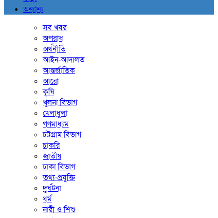
অন্যান্য
সব খবর
অপরাধ
অর্থনীতি
আইন-আদালত
আন্তর্জাতিক
আরো
কৃষি
খুলনা বিভাগ
খেলাধুলা
গণমাধ্যম
চট্টগ্রাম বিভাগ
চাকরি
জাতীয়
ঢাকা বিভাগ
তথ্য-প্রযুক্তি
দুর্ঘটনা
ধর্ম
নারী ও শিশু