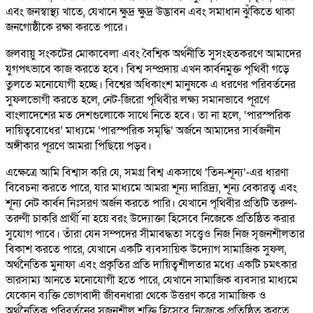
এবং জনস্বাস্থ্য খাতে, যেখানে ক্ষুদ্র ক্ষুদ্র উদ্ভাবন এবং সমাধান ঝুঁকিতে থাকা
জনগোষ্ঠীকে রক্ষা করতে পারে।
জলবায়ু সংকটের মোকাবেলা এবং বৈশ্বিক অর্থনীতি সুসংহতকরণে আমাদের
যুগপৎভাবে কাজ করতে হবে। বিশ্ব সম্প্রদায় এখন কার্বনমুক্ত পৃথিবী গড়ে
তুলতে মনোযোগী হচ্ছে। বিশ্বের অধিকাংশ মানুষকে এ ধরণের পরিবর্তনের
সুফলভোগী করতে হলে, নেট-জিরো পৃথিবীর লক্ষ্য সমানভাবে পূরণে
বাংলাদেশের মত দেশগুলোকে সাথে নিতে হবে। তা না হলে, ‘পারস্পরিক
দায়িত্ববোধের’ মাধ্যমে ‘পারস্পরিক সমৃদ্ধি’ অর্জনে আমাদের সার্বজনীন
অঙ্গীকার পূরণে আমরা পিছিয়ে পড়ব।
এক্ষেত্রে আমি বিশ্বাস করি যে, সমগ্র বিশ্ব একসাথে ‘তিন-শূন্য’-এর ধারণা
বিবেচনা করতে পারে, যার মাধ্যমে আমরা শূন্য দারিদ্র্য, শূন্য বেকারত্ব এবং
শূন্য নেট কার্বন নিঃসরণ অর্জন করতে পারি। যেখানে পৃথিবীর প্রতিটি তরুণ-
তরুণী চাকরি প্রার্থী না হয়ে বরং উদ্যোক্তা হিসেবে নিজেকে প্রতিষ্ঠিত করার
সুযোগ পাবে। তাঁরা যেন সম্পদের সীমাবদ্ধতা সত্ত্বেও নিজ নিজ সৃজনশীলতার
বিকাশ করতে পারে, যেখানে একটি ব্যবসায়িক উদ্যোগ সামাজিক সুফল,
অর্থনৈতিক মুনাফা এবং প্রকৃতির প্রতি দায়িত্বশীলতার মধ্যে একটি চমৎকার
ভারসাম্য আনতে মনোযোগী হতে পারে, যেখানে সামাজিক ব্যবসার মাধ্যমে
যেকোন ব্যক্তি ভোগবাদী জীবনধারা থেকে উত্তরণ করে সামাজিক ও
অর্থনৈতিক পরিবর্তনের সৃজনশীল শক্তি হিসেবে নিজেকে প্রতিষ্ঠিত করতে