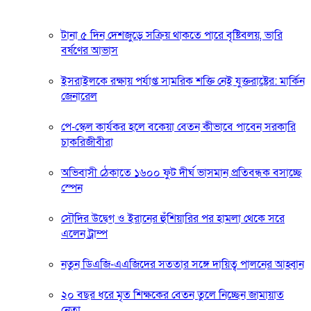
টানা ৫ দিন দেশজুড়ে সক্রিয় থাকতে পারে বৃষ্টিবলয়, ভারি
বর্ষণের আভাস
ইসরাইলকে রক্ষায় পর্যাপ্ত সামরিক শক্তি নেই যুক্তরাষ্ট্রের: মার্কিন
জেনারেল
পে-স্কেল কার্যকর হলে বকেয়া বেতন কীভাবে পাবেন সরকারি
চাকরিজীবীরা
অভিবাসী ঠেকাতে ১৬০০ ফুট দীর্ঘ ভাসমান প্রতিবন্ধক বসাচ্ছে
স্পেন
সৌদির উদ্বেগ ও ইরানের হুঁশিয়ারির পর হামলা থেকে সরে
এলেন ট্রাম্প
নতুন ডিএজি-এএজিদের সততার সঙ্গে দায়িত্ব পালনের আহ্বান
২০ বছর ধরে মৃত শিক্ষকের বেতন তুলে নিচ্ছেন জামায়াত
নেতা