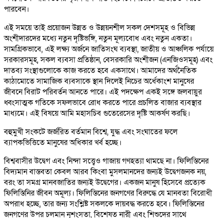
পারবেন।
এই সময়ে তাই প্রয়োজন উন্নত ও উন্নয়নশীল সকল দেশসমূহ ও বিভিন্ন
অংশীদারদের মধ্যে নতুন দৃষ্টিভঙ্গি, নতুন মূল্যবোধ এবং নতুন একতা।
সামগ্রিকভাবে, এই লক্ষ্য অর্জনে জাতিসংঘ ব্যবস্থা, জাতীয় ও আঞ্চলিক পর্যায়ে
সরকারসমূহ, সকল ব্যবসা প্রতিষ্ঠান, বেসরকারি অংশীজন (এনজিওসমূহ) এবং
দাতব্য সংস্থাগুলোকে কাজ করতে হবে একসাথে। আমাদের অর্থনৈতিক
কাঠামোতে সামাজিক ব্যবসাকে স্থান দিলেই নিচের অর্ধেকাংশ মানুষের
জীবনে বিরাট পরিবর্তন আনতে পারে। এই পদক্ষেপ একই সঙ্গে জলবায়ুর
ধ্বংসাত্মক গতিকে সফলভাবে রোধ করতে পারে প্রচলিত বাজার ব্যবস্থার
মাধ্যমে। এই বিষয়ে আমি মহাসচিব গুতেরেসের দৃষ্টি আকর্ষণ করছি।
বহুমুখী সংকটে জর্জরিত বর্তমান বিশ্বে, যুদ্ধ এবং সংঘাতের ফলে
ব্যাপকভিত্তিতে মানুষের অধিকার খর্ব হচ্ছে।
বিশ্ববাসীর উদ্বেগ এবং নিন্দা সত্ত্বেও গাজায় গণহত্যা থামছে না। ফিলিস্তিনের
বিদ্যমান বাস্তবতা কেবল আরব কিংবা মুসলমানদের জন্যই উদ্বেগজনক নয়,
বরং তা সমগ্র মানবজাতির জন্যই উদ্বেগের। একজন মানুষ হিসেবে প্রত্যেক
ফিলিস্তিনির জীবন অমূল্য। ফিলিস্তিনের জনগণের বিরুদ্ধে যে মানবতা বিরোধী
অপরাধ হচ্ছে, তার জন্য সংশ্লিষ্ট সকলকে দায়বদ্ধ করতে হবে। ফিলিস্তিনের
জনগণের উপর চলমান নৃশংসতা, বিশেষত নারী এবং শিশুদের সাথে