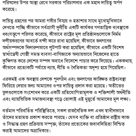
পরিষদের উপর আস্থা রেখে সরকার পরিচালনার এক মহান দায়িত্ব অর্পণ
করেছে।
দায়িত্ব গ্রহণের পর আমরা গভীর বিস্ময় ও হতাশার সাথে মুখোমুখিভাবে
দেখতে পাচ্ছি কীভাবে সর্বগ্রাসী দুর্নীতি একটি কার্যকর গণতান্ত্রিক ব্যবস্থাকে
ধ্বংসস্তূপে পরিণত করেছে, কীভাবে রাষ্ট্রের মূল প্রতিষ্ঠানগুলোকে নির্মম
দলীয়করণের আবর্তে বন্দী করে রাখা হয়েছিল, কীভাবে জনগণের
অর্থসম্পদকে নিদারুণভাবে লুটপাট করা হয়েছিল, কীভাবে একটি বিশেষ
স্বার্থান্বেষী গোষ্ঠী সমস্ত ব্যবসা-বাণিজ্যকে অন্যায়ভাবে নিজেদের হাতে
কুক্ষিগত করে দেশের সম্পদ অবাধে বিদেশে পাচার করে দিয়েছে। এককথায়,
কীভাবে প্রত্যেকটি পর্যায়ে ন্যায়, নীতি ও নৈতিকতা অদৃশ্য হয়ে গিয়েছিল।
এরকমই এক অবস্থায় দেশকে পুনর্গঠন এবং জনগণের কাঙ্ক্ষিত রাষ্ট্রব্যবস্থা
ফিরিয়ে দেয়ার জন্য আমাদের ওপর দায়িত্ব প্রদান করা হয়েছে। অতীতের
ভুলগুলোকে সংশোধন করে একটি প্রতিযোগিতামূলক ও শক্তিশালী অর্থনীতি
এবং ন্যায়ভিত্তিক সমাজব্যবস্থা গড়ে তোলাই এই মুহূর্তে আমাদের মূল লক্ষ্য।
বর্তমান পরিবর্তিত পরিস্থিতিতে, সকল রাজনৈতিক দল এখন স্বাধীনভাবে
তাঁদের মতামত প্রকাশ করতে পারছে। যেসব ব্যক্তি বা প্রতিষ্ঠান রাষ্ট্রীয় কাজ
ও সিদ্ধান্ত গ্রহণ প্রক্রিয়ায় সম্পৃক্ত, তাঁদের প্রত্যেকের জবাবদিহিতা নিশ্চিত
করাই আমাদের অগ্রাধিকার।