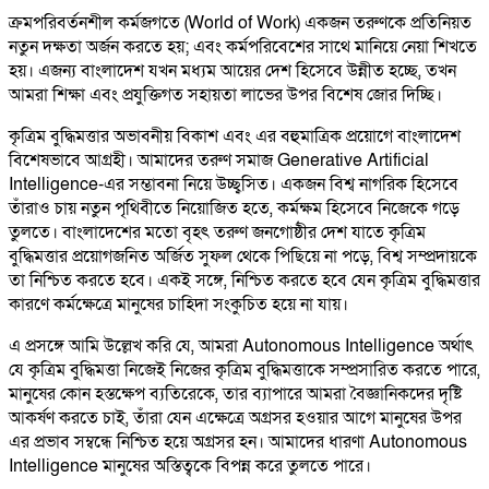
ক্রমপরিবর্তনশীল কর্মজগতে (World of Work) একজন তরুণকে প্রতিনিয়ত
নতুন দক্ষতা অর্জন করতে হয়; এবং কর্মপরিবেশের সাথে মানিয়ে নেয়া শিখতে
হয়। এজন্য বাংলাদেশ যখন মধ্যম আয়ের দেশ হিসেবে উন্নীত হচ্ছে, তখন
আমরা শিক্ষা এবং প্রযুক্তিগত সহায়তা লাভের উপর বিশেষ জোর দিচ্ছি।
কৃত্রিম বুদ্ধিমত্তার অভাবনীয় বিকাশ এবং এর বহুমাত্রিক প্রয়োগে বাংলাদেশ
বিশেষভাবে আগ্রহী। আমাদের তরুণ সমাজ Generative Artificial
Intelligence-এর সম্ভাবনা নিয়ে উচ্ছ্বসিত। একজন বিশ্ব নাগরিক হিসেবে
তাঁরাও চায় নতুন পৃথিবীতে নিয়োজিত হতে, কর্মক্ষম হিসেবে নিজেকে গড়ে
তুলতে। বাংলাদেশের মতো বৃহৎ তরুণ জনগোষ্ঠীর দেশ যাতে কৃত্রিম
বুদ্ধিমত্তার প্রয়োগজনিত অর্জিত সুফল থেকে পিছিয়ে না পড়ে, বিশ্ব সম্প্রদায়কে
তা নিশ্চিত করতে হবে। একই সঙ্গে, নিশ্চিত করতে হবে যেন কৃত্রিম বুদ্ধিমত্তার
কারণে কর্মক্ষেত্রে মানুষের চাহিদা সংকুচিত হয়ে না যায়।
এ প্রসঙ্গে আমি উল্লেখ করি যে, আমরা Autonomous Intelligence অর্থাৎ
যে কৃত্রিম বুদ্ধিমত্তা নিজেই নিজের কৃত্রিম বুদ্ধিমত্তাকে সম্প্রসারিত করতে পারে,
মানুষের কোন হস্তক্ষেপ ব্যতিরেকে, তার ব্যাপারে আমরা বৈজ্ঞানিকদের দৃষ্টি
আকর্ষণ করতে চাই, তাঁরা যেন এক্ষেত্রে অগ্রসর হওয়ার আগে মানুষের উপর
এর প্রভাব সম্বন্ধে নিশ্চিত হয়ে অগ্রসর হন। আমাদের ধারণা Autonomous
Intelligence মানুষের অস্তিত্বকে বিপন্ন করে তুলতে পারে।