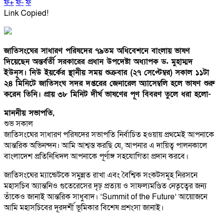
ফ+
ফ-
ফ
Link Copied!
জাতিসংঘের সাধারণ পরিষদের ৭৯তম অধিবেশনে বাংলায় ভাষণ
দিয়েছেন অন্তর্বর্তী সরকারের প্রধান উপদেষ্টা অধ্যাপক ড. মুহাম্মদ
ইউনূস। নিউ ইয়র্কের স্থানীয় সময় শুক্রবার (২৭ সেপ্টেম্বর) সকাল ১১টা
২৪ মিনিটে জাতিসংঘ সদর দপ্তরের জেনারেল অ্যাসেম্বলি হলে ভাষণ শুরু
করেন তিনি। প্রায় ৩৮ মিনিট দীর্ঘ ভাষণের পূণ বিবরণ তুলে ধরা হলো-
মাননীয় সভাপতি,
শুভ সকাল
জাতিসংঘের সাধারণ পরিষদের সভাপতি নির্বাচিত হওয়ায় প্রথমেই আপনাকে
আন্তরিক অভিনন্দন। আমি আশ্বস্ত করছি যে, আপনার এ দায়িত্ব পালনকালে
বাংলাদেশ প্রতিনিধিদল আপনাকে পূর্ণাঙ্গ সহযোগিতা প্রদান করবে।
জাতিসংঘের ম্যান্ডেটকে সমুন্নত রাখা এবং বৈশ্বিক সংকটসমূহ নিরসনে
মহাসচিব অ্যান্তনিও গুতেরেসের দৃঢ় প্রত্যয় ও সাফল্যমণ্ডিত নেতৃত্বের জন্য
তাঁকেও জানাই আন্তরিক সাধুবাদ। ‘Summit of the Future’ আয়োজনে
আমি মহাসচিবের দূরদর্শী ভূমিকার বিশেষ প্রশংসা জানাই।