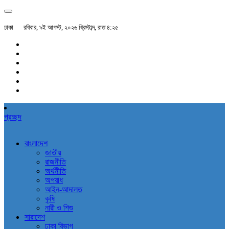
ঢাকা
রবিবার, ৯ই আগস্ট, ২০২৬ খ্রিস্টাব্দ, রাত ৪:২৫
প্রচ্ছদ
বাংলাদেশ
জাতীয়
রাজনীতি
অর্থনীতি
অপরাধ
আইন-আদালত
কৃষি
নারী ও শিশু
সারাদেশ
ঢাকা বিভাগ