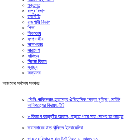
মুক্তমত
রংপুর বিভাগ
রাজনীতি
রাজশাহী বিভাগ
শিক্ষা
শিশুতোষ
সম্পাদকীয়
সাক্ষাৎকার
সারাদেশ
সাহিত্য
সিলেট বিভাগ
স্বাস্থ্য
অন্যান্য
আজকের সর্বশেষ সবখবর
সৌদি-পাকিস্তান-তুরস্কের ঐতিহাসিক ‘মক্কা চুক্তি’, মার্কিন
আধিপত্যের বিদায়ঘণ্টা?
৮ বিভাগে বজ্রবৃষ্টির আভাস, বাড়তে পারে সারা দেশের তাপমাত্রা
ক্যানসারের উচ্চ ঝুঁকিতে ইসরায়েলিরা
ভারতের হিমাচলে বাস উল্টে নিহত ৮, আহত ১০