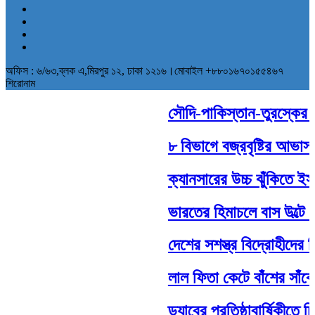
অফিস : ৬/৬৩,ব্লক এ,মিরপুর ১২, ঢাকা ১২১৬।মোবাইল +৮৮০১৬৭০১৫৫৪৬৭
শিরোনাম
সৌদি-পাকিস্তান-তুরস্কের ঐত
৮ বিভাগে বজ্রবৃষ্টির আভাস, 
ক্যানসারের উচ্চ ঝুঁকিতে ইসর
ভারতের হিমাচলে বাস উল্টে 
দেশের সশস্ত্র বিদ্রোহীদের ব
লাল ফিতা কেটে বাঁশের সাঁক
ড্যাবের প্রতিষ্ঠাবার্ষিকীতে 