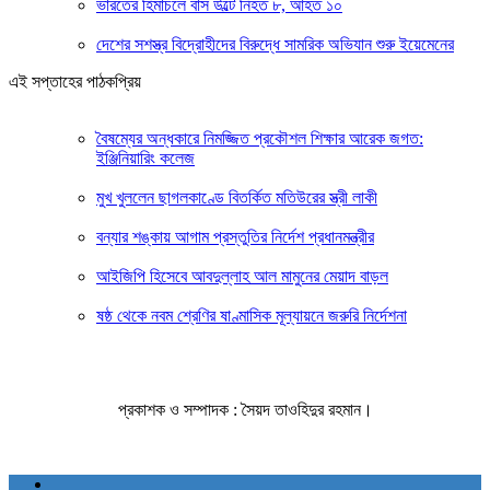
ভারতের হিমাচলে বাস উল্টে নিহত ৮, আহত ১০
দেশের সশস্ত্র বিদ্রোহীদের বিরুদ্ধে সামরিক অভিযান শুরু ইয়েমেনের
এই সপ্তাহের পাঠকপ্রিয়
বৈষম্যের অন্ধকারে নিমজ্জিত প্রকৌশল শিক্ষার আরেক জগত:
ইঞ্জিনিয়ারিং কলেজ
মুখ খুললেন ছাগলকাণ্ডে বিতর্কিত মতিউরের স্ত্রী লাকী
বন্যার শঙ্কায় আগাম প্রস্তুতির নির্দেশ প্রধানমন্ত্রীর
আইজিপি হিসেবে আবদুল্লাহ আল মামুনের মেয়াদ বাড়ল
ষষ্ঠ থেকে নবম শ্রেণির ষাণ্মাসিক মূল্যায়নে জরুরি নির্দেশনা
প্রকাশক ও সম্পাদক : সৈয়দ তাওহিদুর রহমান।