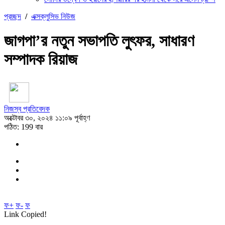
প্রচ্ছদ
/
এক্সক্লুসিভ নিউজ
জাগপা’র নতুন সভাপতি লুৎফর, সাধারণ
সম্পাদক রিয়াজ
নিজস্ব প্রতিবেদক
অক্টোবর ৩০, ২০২৪ ১১:০৯ পূর্বাহ্ণ
পঠিত: 199 বার
ফ+
ফ-
ফ
Link Copied!