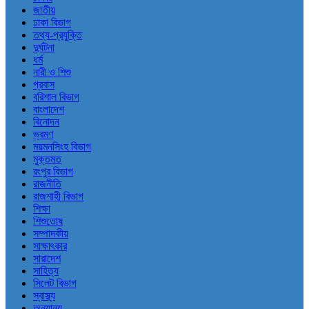
জাতীয়
ঢাকা বিভাগ
তথ্য-প্রযুক্তি
দুর্ঘটনা
ধর্ম
নারী ও শিশু
প্রবাস
বরিশাল বিভাগ
বাংলাদেশ
বিনোদন
ভ্রমণ
ময়মনসিংহ বিভাগ
মুক্তমত
রংপুর বিভাগ
রাজনীতি
রাজশাহী বিভাগ
শিক্ষা
শিশুতোষ
সম্পাদকীয়
সাক্ষাৎকার
সারাদেশ
সাহিত্য
সিলেট বিভাগ
স্বাস্থ্য
অন্যান্য