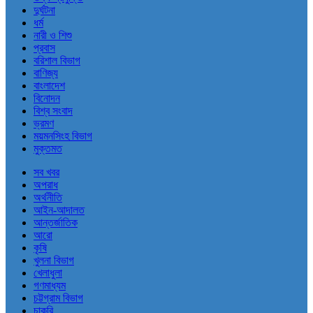
দুর্ঘটনা
ধর্ম
নারী ও শিশু
প্রবাস
বরিশাল বিভাগ
বাণিজ্য
বাংলাদেশ
বিনোদন
বিশ্ব সংবাদ
ভ্রমণ
ময়মনসিংহ বিভাগ
মুক্তমত
সব খবর
অপরাধ
অর্থনীতি
আইন-আদালত
আন্তর্জাতিক
আরো
কৃষি
খুলনা বিভাগ
খেলাধুলা
গণমাধ্যম
চট্টগ্রাম বিভাগ
চাকরি