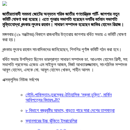
জাতীয়তাবাদী সমমনা জোটের অন্যতম শরিক জাতীয় গণতান্ত্রিক পার্টি- জাগপার নতুন
কমিটি ঘোষণা করা হয়েছে। এতে পুনরায় সভাপতি হয়েছেন দলটির বর্তমান সভাপতি
মুক্তিযোদ্ধা খন্দকার লুৎফর রহমান। সাধারণ সম্পাদক হয়েছেন জাকির হোসেন রিয়াজ।
মঙ্গলবার (২৯ অক্টোবর) বিকালে রাজধানীর উত্তরায় জাগপার বর্ধিত সভায় এ কমিটি ঘোষণা
করা হয়।
খন্দকার লুৎফর রহমান সাংবাদিকদের জানিয়েছেন, শিগগির পূর্ণাঙ্গ কমিটি গঠন করা হবে।
বর্ধিত সভায় উপস্থিত ছিলেন ভারপ্রাপ্ত সাধারণ সম্পাদক ডা. আওলাদ হোসেন শিল্পী, সহ
সভাপতি প্রফেসর এজেড এম সাইফুল আজম, মির্জা আখতারুজ্জামান, সাংগঠনিক সম্পাদক
আবুল হোসেন, এসকে মো. আবুল হোসেন খোকন, শাহীন আলম ।
এক্সক্লুসিভ নিউজ সর্বশেষ
সৌদি-পাকিস্তান-তুরস্কের ঐতিহাসিক ‘মক্কা চুক্তি’, মার্কিন
আধিপত্যের বিদায়ঘণ্টা?
৮ বিভাগে বজ্রবৃষ্টির আভাস, বাড়তে পারে সারা দেশের তাপমাত্রা
ক্যানসারের উচ্চ ঝুঁকিতে ইসরায়েলিরা