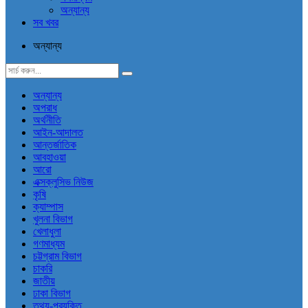
অন্যান্য
সব খবর
অন্যান্য
অন্যান্য
অপরাধ
অর্থনীতি
আইন-আদালত
আন্তর্জাতিক
আবহাওয়া
আরো
এক্সক্লুসিভ নিউজ
কৃষি
ক্যাম্পাস
খুলনা বিভাগ
খেলাধুলা
গণমাধ্যম
চট্টগ্রাম বিভাগ
চাকরি
জাতীয়
ঢাকা বিভাগ
তথ্য-প্রযুক্তি