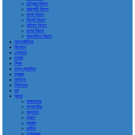
চট্টগ্রাম বিভাগ
রাজশাহী বিভাগ
খুলনা বিভাগ
সিলেট বিভাগ
বরিশাল বিভাগ
রংপুর বিভাগ
ময়মনসিংহ বিভাগ
আন্তর্জাতিক
বিনোদন
খেলাধুলা
চাকরি
শিক্ষা
তথ্য-প্রযুক্তি
স্বাস্থ্য
সাহিত্য
শিশুতোষ
ধর্ম
আরো
সাক্ষাৎকার
সম্পাদকীয়
মুক্তমত
ভ্রমণ
প্রবাস
দুর্ঘটনা
গণমাধ্যম