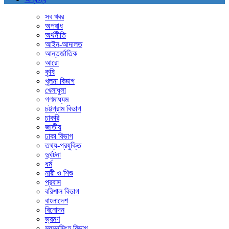
সব খবর
অপরাধ
অর্থনীতি
আইন-আদালত
আন্তর্জাতিক
আরো
কৃষি
খুলনা বিভাগ
খেলাধুলা
গণমাধ্যম
চট্টগ্রাম বিভাগ
চাকরি
জাতীয়
ঢাকা বিভাগ
তথ্য-প্রযুক্তি
দুর্ঘটনা
ধর্ম
নারী ও শিশু
প্রবাস
বরিশাল বিভাগ
বাংলাদেশ
বিনোদন
ভ্রমণ
ময়মনসিংহ বিভাগ