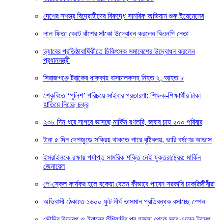
দেশের সশস্ত্র বিদ্রোহীদের বিরুদ্ধে সামরিক অভিযান শুরু ইয়েমেনের
লাল ফিতা কেটে বাঁশের সাঁকো উদ্বোধন করলেন বিএনপি নেতা
ড্যাবের প্রতিষ্ঠাবার্ষিকীতে চিকিৎসক সমাবেশের উদ্বোধন করলেন
প্রধানমন্ত্রী
সিরাজগঞ্জে ট্রাকের ধাক্কায় বাসচালকসহ নিহত ২, আহত ৮
শেকৃবিতে ‘পুলিশ’ পরিচয়ে সাইবার প্রতারণা: শিক্ষক-শিক্ষার্থীর টাকা
হাতিয়ে নিচ্ছে চক্র
২০৮ দিন ধরে সাগরে ভাসছে মার্কিন রণতরি, জবাব চায় ২০০ পরিবার
টানা ৫ দিন দেশজুড়ে সক্রিয় থাকতে পারে বৃষ্টিবলয়, ভারি বর্ষণের আভাস
ইসরাইলকে রক্ষায় পর্যাপ্ত সামরিক শক্তি নেই যুক্তরাষ্ট্রের: মার্কিন
জেনারেল
পে-স্কেল কার্যকর হলে বকেয়া বেতন কীভাবে পাবেন সরকারি চাকরিজীবীরা
অভিবাসী ঠেকাতে ১৬০০ ফুট দীর্ঘ ভাসমান প্রতিবন্ধক বসাচ্ছে স্পেন
সৌদির উদ্বেগ ও ইরানের হুঁশিয়ারির পর হামলা থেকে সরে এলেন ট্রাম্প