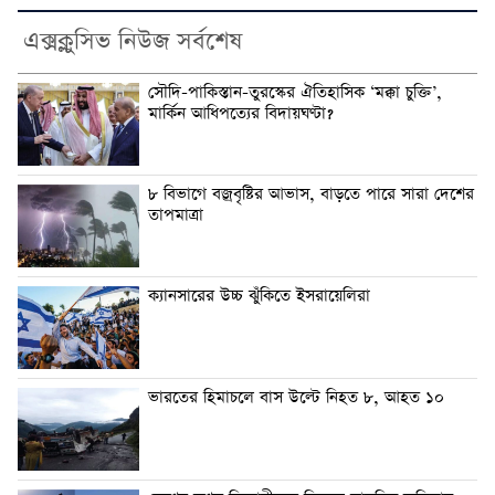
এক্সক্লুসিভ নিউজ সর্বশেষ
সৌদি-পাকিস্তান-তুরস্কের ঐতিহাসিক ‘মক্কা চুক্তি’,
মার্কিন আধিপত্যের বিদায়ঘণ্টা?
৮ বিভাগে বজ্রবৃষ্টির আভাস, বাড়তে পারে সারা দেশের
তাপমাত্রা
ক্যানসারের উচ্চ ঝুঁকিতে ইসরায়েলিরা
ভারতের হিমাচলে বাস উল্টে নিহত ৮, আহত ১০