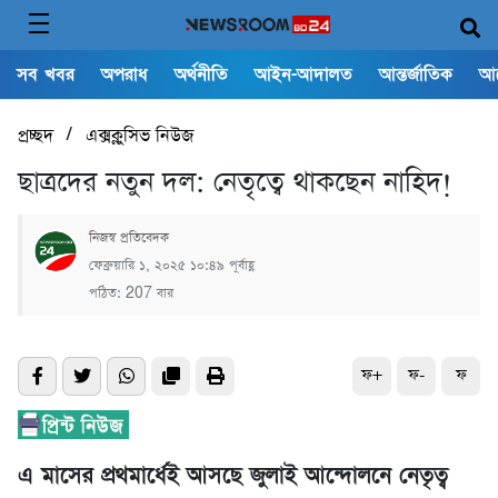
সব খবর
অপরাধ
অর্থনীতি
আইন-আদালত
আন্তর্জাতিক
আ
/
প্রচ্ছদ
এক্সক্লুসিভ নিউজ
ছাত্রদের নতুন দল: নেতৃত্বে থাকছেন নাহিদ!
নিজস্ব প্রতিবেদক
ফেব্রুয়ারি ১, ২০২৫ ১০:৪৯ পূর্বাহ্ণ
পঠিত: 207 বার
ফ+
ফ-
ফ
এ মাসের প্রথমার্ধেই আসছে জুলাই আন্দোলনে নেতৃত্ব