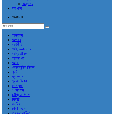
অন্যান্য
সব খবর
অন্যান্য
অন্যান্য
অপরাধ
অর্থনীতি
আইন-আদালত
আন্তর্জাতিক
আবহাওয়া
আরো
এক্সক্লুসিভ নিউজ
কৃষি
ক্যাম্পাস
খুলনা বিভাগ
খেলাধুলা
গণমাধ্যম
চট্টগ্রাম বিভাগ
চাকরি
জাতীয়
ঢাকা বিভাগ
তথ্য-প্রযুক্তি