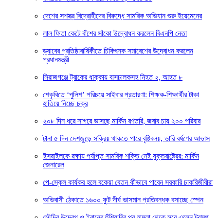
দেশের সশস্ত্র বিদ্রোহীদের বিরুদ্ধে সামরিক অভিযান শুরু ইয়েমেনের
লাল ফিতা কেটে বাঁশের সাঁকো উদ্বোধন করলেন বিএনপি নেতা
ড্যাবের প্রতিষ্ঠাবার্ষিকীতে চিকিৎসক সমাবেশের উদ্বোধন করলেন
প্রধানমন্ত্রী
সিরাজগঞ্জে ট্রাকের ধাক্কায় বাসচালকসহ নিহত ২, আহত ৮
শেকৃবিতে ‘পুলিশ’ পরিচয়ে সাইবার প্রতারণা: শিক্ষক-শিক্ষার্থীর টাকা
হাতিয়ে নিচ্ছে চক্র
২০৮ দিন ধরে সাগরে ভাসছে মার্কিন রণতরি, জবাব চায় ২০০ পরিবার
টানা ৫ দিন দেশজুড়ে সক্রিয় থাকতে পারে বৃষ্টিবলয়, ভারি বর্ষণের আভাস
ইসরাইলকে রক্ষায় পর্যাপ্ত সামরিক শক্তি নেই যুক্তরাষ্ট্রের: মার্কিন
জেনারেল
পে-স্কেল কার্যকর হলে বকেয়া বেতন কীভাবে পাবেন সরকারি চাকরিজীবীরা
অভিবাসী ঠেকাতে ১৬০০ ফুট দীর্ঘ ভাসমান প্রতিবন্ধক বসাচ্ছে স্পেন
সৌদির উদ্বেগ ও ইরানের হুঁশিয়ারির পর হামলা থেকে সরে এলেন ট্রাম্প