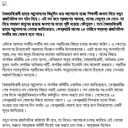
বৈষম্যবিরোধী ছাত্র আন্দোলনের কিছুদিন ধরে আলোচনা হচ্ছে শিক্ষার্থী-জনতা নিয়ে নতুন
রাজনৈতিক দল গঠন নিয়ে। এই দল কবে প্রকাশ্যে আসছে, দলের নেতৃত্ব কে দেবে- তা
নিয়ে সাধারণ মানুষের রয়েছে জনগণের মধ্যে সৃষ্টি হয়েছে কৌতুহল। তবে বৈষম্যবিরোধী
ছাত্র আন্দোলনের নেতারা জানিয়েছেন, ফেব্রুয়ারি মাসের ২৪ তারিখে সম্ভব্য রাজনৈতিক
দলটির নাম ঘোষণা হতে পারে।
এদিকে আসন্ন দলটির দলটির নাম এবং প্রতীকের বিষয়ে চলছে জনমত জরিপ। এ ক্ষেত্রে
জনগণের চিন্তাকেই প্রাধান্য দিচ্ছেন দলটির উদ্যোক্তারা। এরই মধ্যে শুধু অনলাইনেই
প্রায় দেড় লাখ মানুষ নিজেদের মতামত জানিয়েছেন বলে জানা গেছে। নামের বিষয়ে
নাগরিক কমিটির এক নেতা বলেন, বেশিরভাগ মানুষ নাগরিক, বৈষম্যবিরোধী, অধিকার এসব
যুক্ত অর্থাৎ নাগরিক অধিকার পার্টি, নাগরিক মর্যাদা ইত্যাদি নাম সাজেস্ট করছেন। প্রতীক
হিসেবে গতানুগতিক প্রতীকের বাইরে অর্থাৎ অভ্যুত্থানের কোনো চিহ্নকে বেছে নেওয়ার
পরামর্শ দিচ্ছেন অনেকে।
বৈষম্যবিরোধী ছাত্র আন্দোলন ও নাগরিক কমিটির একাধিক নেতা জানিয়েছেন, ফেব্রুয়ারির
শেষ সপ্তাহে দল ঘোষণার বিষয়ে সবাই একমত হয়েছেন। দল ঘোষণার পর চলতি মাসের
শেষ দিকে আনুষ্ঠানিকভাবে দলীয় কর্মসূচিও পালন করতে চান তারা। সেক্ষেত্রে ২৫
ফেব্রুয়ারি দল ঘোষণার বিষয়ে মতামত আসে। ২৫ ফেব্রুয়ারি পিলখানা হত্যা দিবস
হওয়ায় তার আগের দিন অর্থাৎ ২৪ ফেব্রুয়ারি ঘোষণা হতে পারে বলে নির্ভরযোগ্য একটি
সূত্র জানিয়েছে।
নতুন দলের রাজনৈতিক কাঠামো কী হবে, তা নিয়েও আলোচনা চলছে জানিয়ে এই নেতারা
বলেন, শুরুতে আহ্বায়ক কমিটি দিয়েই শুরু করতে চান তারা। আহ্বায়ক হিসেবে