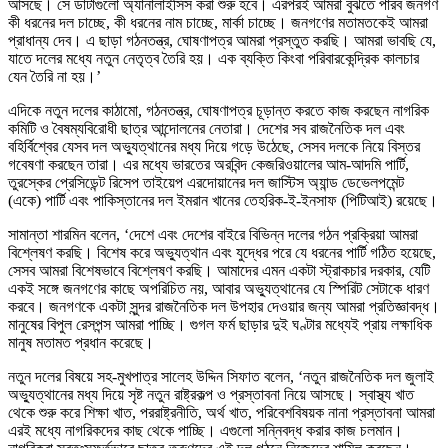
আসছে। সে ডাটাগুলো অ্যানালাইসিস করা শুরু হবে। এরপরই আমরা বুঝতে পারব জনগণ
কী ধরনের দল চাচ্ছে, কী ধরনের নাম চাচ্ছে, মার্কা চাচ্ছে। জনগণের মতামতকেই আমরা
প্রাধান্য দেব। এ ছাড়া গঠনতন্ত্র, ঘোষণাপত্র আমরা প্রস্তুত করছি। আমরা ভাবছি যে,
যাতে দলের মধ্যে নতুন নেতৃত্ব তৈরি হয়। এক ব্যক্তি কিংবা পরিবারকেন্দ্রিক কালচার
যেন তৈরি না হয়।’
এদিকে নতুন দলের কাঠামো, গঠনতন্ত্র, ঘোষণাপত্র চূড়ান্ত করতে কাজ করছেন নাগরিক
কমিটি ও বৈষম্যবিরোধী ছাত্র আন্দোলনের নেতারা। দেশের সব রাজনৈতিক দল এবং
বহির্বিশ্বের যেসব দল অভ্যুত্থানের মধ্য দিয়ে গড়ে উঠেছে, সেসব দলকে নিয়ে বিস্তর
গবেষণা করছেন তারা। এর মধ্যে ভারতের অরবিন্দ কেজরিওয়ালের আম-আদমি পার্টি,
তুরস্কের প্রেসিডেন্ট রিসেপ তাইয়েপ এরদোয়ানের দল জাস্টিস অ্যান্ড ডেভেলপমেন্ট
(একে) পার্টি এবং পাকিস্তানের দল ইমরান খানের তেহরিক-ই-ইনসাফ (পিটিআই) রয়েছে।
সামান্তা শারমিন বলেন, ‘দেশে এবং দেশের বাইরে বিভিন্ন দলের গঠন প্রক্রিয়া আমরা
বিশ্লেষণ করছি। বিশেষ করে অভ্যুত্থান এবং যুদ্ধের পরে যে ধরনের পার্টি গঠিত হয়েছে,
সেসব আমরা বিশেষভাবে বিশ্লেষণ করছি। আমাদের এমন একটা স্ট্রাকচার দরকার, যেটি
একই সঙ্গে জনগণের কাছে অপরিচিত নয়, আবার অভ্যুত্থানের যে স্পিরিট সেটাকে ধারণ
করবে। জনগণকে একটা সুন্দর রাজনৈতিক দল উপহার দেওয়ার জন্য আমরা প্রতিজ্ঞাবদ্ধ।
মানুষের বিপুল রেসপন্স আমরা পাচ্ছি। গুগল ফর্ম ছাড়ার দুই ঘণ্টার মধ্যেই প্রায় লক্ষাধিক
মানুষ মতামত প্রধান করেছে।
নতুন দলের বিষয়ে সহ-মুখপাত্র সালেহ উদ্দিন সিফাত বলেন, ‘নতুন রাজনৈতিক দল জুলাই
অভ্যুত্থানের মধ্য দিয়ে সৃষ্ট নতুন রাষ্ট্রকল্প ও প্রস্তাবনা নিয়ে আসছে। স্বাস্থ্য খাত
থেকে শুরু করে শিক্ষা খাত, পররাষ্ট্রনীতি, অর্থ খাত, পরিবেশবিষয়ক নানা প্রস্তাবনা আমরা
এরই মধ্যে নাগরিকদের কাছ থেকে পাচ্ছি। এগুলো সন্নিবদ্ধ করার কাজ চলমান।