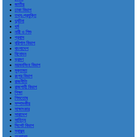
জাতীয়
ঢাকা বিভাগ
তথ্য-প্রযুক্তি
দুর্ঘটনা
ধর্ম
নারী ও শিশু
প্রবাস
বরিশাল বিভাগ
বাংলাদেশ
বিনোদন
ভ্রমণ
ময়মনসিংহ বিভাগ
মুক্তমত
রংপুর বিভাগ
রাজনীতি
রাজশাহী বিভাগ
শিক্ষা
শিশুতোষ
সম্পাদকীয়
সাক্ষাৎকার
সারাদেশ
সাহিত্য
সিলেট বিভাগ
স্বাস্থ্য
অন্যান্য