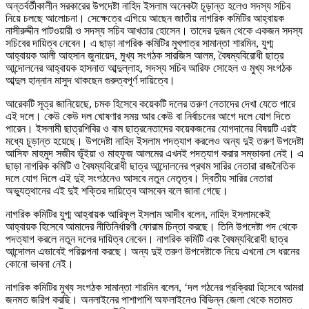
অন্তর্বর্তীকালীন সরকারের উপদেষ্টা নাহিদ ইসলাম অনেকটা চূড়ান্ত হলেও সদস্য সচিব
নিয়ে চলছে আলোচনা। সেক্ষেত্রে এগিয়ে আছেন জাতীয় নাগরিক কমিটির আহ্বায়ক
নাসীরুদ্দীন পাটওয়ারী ও সদস্য সচিব আখতার হোসেন। তাদের দুজন থেকে একজন সদস্য
সচিবের দায়িত্ব নেবেন। এ ছাড়া নাগরিক কমিটির মুখপাত্র সামান্তা শারমিন, যুগ্ম
আহ্বায়ক আলী আহসান জুনায়েদ, মুখ্য সংগঠক সারজিস আলম, বৈষম্যবিরোধী ছাত্র
আন্দোলনের আহ্বায়ক হাসনাত আব্দুল্লাহ, সদস্য সচিব আরিফ সোহেল ও মুখ্য সংগঠক
আব্দুল হান্নান মাসুদ থাকছেন গুরুত্বপূর্ণ দায়িত্বে।
আরেকটি সূত্র জানিয়েছে, চমক হিসেবে কয়েকটি দলের তরুণ নেতাদের দেখা যেতে পারে
এই দলে। কেউ কেউ দল ঘোষণার সময় আর কেউ বা নির্বাচনের আগে দলে যোগ দিতে
পারেন। ইসলামী ছাত্রশিবির ও বাম ছাত্রনেতাদের কয়েকজনের যোগদানের বিষয়টি এরই
মধ্যে চূড়ান্ত হয়েছে। উপদেষ্টা নাহিদ ইসলাম পদত্যাগ করলেও অন্য দুই তরুণ উপদেষ্টা
আসিফ মাহমুদ সজীব ভূঁইয়া ও মাহফুজ আলমের এখনই পদত্যাগ করার সম্ভাবনা নেই। এ
ছাড়া নাগরিক কমিটি ও বৈষম্যবিরোধী ছাত্র আন্দোলনের প্রথম সারির নেতারা রাজনৈতিক
দলে যোগ দিলে এই দুই সংগঠনেও আসবে নতুন নেতৃত্ব। দ্বিতীয় সারির নেতারা
অভ্যুত্থানের এই দুই শক্তির দায়িত্বে আসবেন বলে জানা গেছে।
নাগরিক কমিটির যুগ্ম আহ্বায়ক আরিফুল ইসলাম আদীব বলেন, নাহিদ ইসলামকেই
আহ্বায়ক হিসেবে আমাদের নীতিনির্ধারণী ফোরাম চিন্তা করছে। তিনি উপদেষ্টা পদ থেকে
পদত্যাগ করলে নতুন দলের দায়িত্ব নেবেন। নাগরিক কমিটি এবং বৈষম্যবিরোধী ছাত্র
আন্দোলন এভাবেই পরিকল্পনা করছে। অন্য দুই তরুণ উপদেষ্টাকে নিয়ে এখনো সে ধরনের
কোনো ভাবনা নেই।
নাগরিক কমিটির মুখ্য সংগঠক সামান্তা শারমিন বলেন, ‘দল গঠনের প্রক্রিয়া হিসেবে আমরা
জনমত জরিপ করছি। অনলাইনের পাশাপাশি অফলাইনেও বিভিন্ন জেলা থেকে মতামত