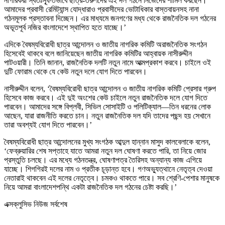
নাগরিকরা স্বতঃস্ফূর্তভাবে ছাত্র-তরুণদের এই দল গঠনে নিজেদের শামিল করছেন।
আমাদের প্রবাসী রেমিট্যান্স যোদ্ধারাও প্রবাসীদের ভোটাধিকার বাস্তবায়নসহ নানা
গঠনমূলক প্রস্তাবনা দিচ্ছেন। এর মাধ্যমে জনগণের মধ্য থেকে রাজনৈতিক দল গঠনের
অভূতপূর্ব নজির বাংলাদেশে স্থাপিত হতে যাচ্ছে।’
এদিকে বৈষম্যবিরোধী ছাত্র আন্দোলন ও জাতীয় নাগরিক কমিটি অরাজনৈতিক সংগঠন
হিসেবেই থাকবে বলে জানিয়েছেন জাতীয় নাগরিক কমিটির আহ্বায়ক নাসীরুদ্দীন
পাটওয়ারী। তিনি জানান, রাজনৈতিক দলটি নতুন নামে আত্মপ্রকাশ করবে। চাইলে ওই
দুটি ফোরাম থেকে যে কেউ নতুন দলে যোগ দিতে পারবেন।
নাসীরুদ্দীন বলেন, ‘বৈষম্যবিরোধী ছাত্র আন্দোলন ও জাতীয় নাগরিক কমিটি প্রেসার গ্রুপ
হিসেবে কাজ করবে। এই দুই অংশের কেউ চাইলে নতুন রাজনৈতিক দলে যোগ দিতে
পারবেন। আমাদের সঙ্গে বিপ্লবী, সিভিল সোসাইটি ও পলিটিক্যাল—তিন ধরনের লোক
আছেন, যারা রাজনীতি করতে চান। নতুন রাজনৈতিক দল যদি তাদের পছন্দ হয় সেখানে
তারা অবশ্যই যোগ দিতে পারবেন।’
বৈষম্যবিরোধী ছাত্র আন্দোলনের মুখ্য সংগঠক আব্দুল হান্নান মাসুদ কালবেলাকে বলেন,
‘ফেব্রুয়ারির শেষ সপ্তাহে যাতে আমরা নতুন দল ঘোষণা করতে পারি, তা নিয়ে জোর
প্রস্তুতি চলছে। এর মধ্যে গঠনতন্ত্র, ঘোষণাপত্র তৈরিসহ অন্যান্য কাজ এগিয়ে
যাচ্ছে। শিগগিরই দলের নাম ও প্রতীক চূড়ান্ত হবে। গণঅভ্যুত্থানে নেতৃত্ব দেওয়া
নেতারাই থাকবেন এই দলের নেতৃত্বে। চমকও থাকতে পারে। সব শ্রেণি-পেশার মানুষকে
নিয়ে আমরা বাংলাদেশপন্থি একটা রাজনৈতিক দল গঠনের চেষ্টা করছি।’
এক্সক্লুসিভ নিউজ সর্বশেষ