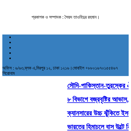
প্রকাশক ও সম্পাদক : সৈয়দ তাওহিদুর রহমান।
অফিস : ৬/৬৩,ব্লক এ,মিরপুর ১২, ঢাকা ১২১৬।মোবাইল +৮৮০১৬৭০১৫৫৪৬৭
শিরোনাম
সৌদি-পাকিস্তান-তুরস্কের ঐতিহ
৮ বিভাগে বজ্রবৃষ্টির আভাস, ব
ক্যানসারের উচ্চ ঝুঁকিতে ইসরায়
ভারতের হিমাচলে বাস উল্টে ন