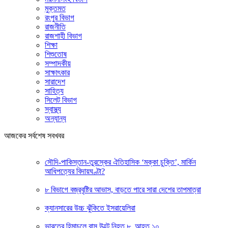
মুক্তমত
রংপুর বিভাগ
রাজনীতি
রাজশাহী বিভাগ
শিক্ষা
শিশুতোষ
সম্পাদকীয়
সাক্ষাৎকার
সারাদেশ
সাহিত্য
সিলেট বিভাগ
স্বাস্থ্য
অন্যান্য
আজকের সর্বশেষ সবখবর
সৌদি-পাকিস্তান-তুরস্কের ঐতিহাসিক ‘মক্কা চুক্তি’, মার্কিন
আধিপত্যের বিদায়ঘণ্টা?
৮ বিভাগে বজ্রবৃষ্টির আভাস, বাড়তে পারে সারা দেশের তাপমাত্রা
ক্যানসারের উচ্চ ঝুঁকিতে ইসরায়েলিরা
ভারতের হিমাচলে বাস উল্টে নিহত ৮, আহত ১০