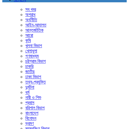
সব খবর
অপরাধ
অর্থনীতি
আইন-আদালত
আন্তর্জাতিক
আরো
কৃষি
খুলনা বিভাগ
খেলাধুলা
গণমাধ্যম
চট্টগ্রাম বিভাগ
চাকরি
জাতীয়
ঢাকা বিভাগ
তথ্য-প্রযুক্তি
দুর্ঘটনা
ধর্ম
নারী ও শিশু
প্রবাস
বরিশাল বিভাগ
বাংলাদেশ
বিনোদন
ভ্রমণ
ময়মনসিংহ বিভাগ