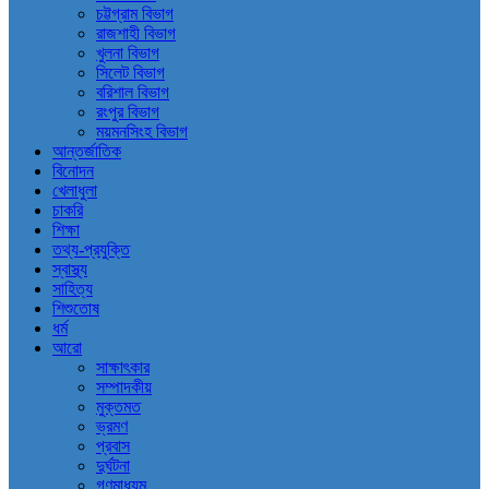
চট্টগ্রাম বিভাগ
রাজশাহী বিভাগ
খুলনা বিভাগ
সিলেট বিভাগ
বরিশাল বিভাগ
রংপুর বিভাগ
ময়মনসিংহ বিভাগ
আন্তর্জাতিক
বিনোদন
খেলাধুলা
চাকরি
শিক্ষা
তথ্য-প্রযুক্তি
স্বাস্থ্য
সাহিত্য
শিশুতোষ
ধর্ম
আরো
সাক্ষাৎকার
সম্পাদকীয়
মুক্তমত
ভ্রমণ
প্রবাস
দুর্ঘটনা
গণমাধ্যম