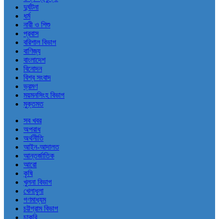
দুর্ঘটনা
ধর্ম
নারী ও শিশু
প্রবাস
বরিশাল বিভাগ
বাণিজ্য
বাংলাদেশ
বিনোদন
বিশ্ব সংবাদ
ভ্রমণ
ময়মনসিংহ বিভাগ
মুক্তমত
সব খবর
অপরাধ
অর্থনীতি
আইন-আদালত
আন্তর্জাতিক
আরো
কৃষি
খুলনা বিভাগ
খেলাধুলা
গণমাধ্যম
চট্টগ্রাম বিভাগ
চাকরি