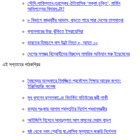
সৌদি-পাকিস্তান-তুরস্কের ঐতিহাসিক ‘মক্কা চুক্তি’, মার্কিন
আধিপত্যের বিদায়ঘণ্টা?
৮ বিভাগে বজ্রবৃষ্টির আভাস, বাড়তে পারে সারা দেশের তাপমাত্রা
ক্যানসারের উচ্চ ঝুঁকিতে ইসরায়েলিরা
ভারতের হিমাচলে বাস উল্টে নিহত ৮, আহত ১০
দেশের সশস্ত্র বিদ্রোহীদের বিরুদ্ধে সামরিক অভিযান শুরু ইয়েমেনের
এই সপ্তাহের পাঠকপ্রিয়
বৈষম্যের অন্ধকারে নিমজ্জিত প্রকৌশল শিক্ষার আরেক জগত:
ইঞ্জিনিয়ারিং কলেজ
মুখ খুললেন ছাগলকাণ্ডে বিতর্কিত মতিউরের স্ত্রী লাকী
বন্যার শঙ্কায় আগাম প্রস্তুতির নির্দেশ প্রধানমন্ত্রীর
আইজিপি হিসেবে আবদুল্লাহ আল মামুনের মেয়াদ বাড়ল
ষষ্ঠ থেকে নবম শ্রেণির ষাণ্মাসিক মূল্যায়নে জরুরি নির্দেশনা