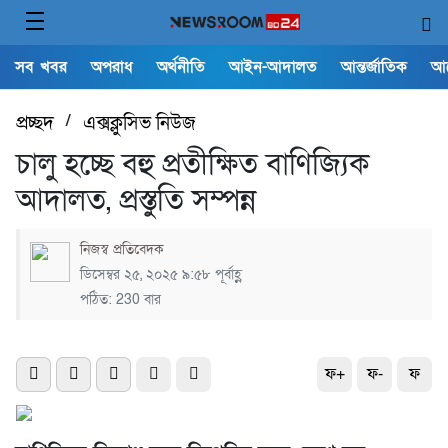
সব খবর
অপরাধ
অর্থনীতি
আইন-আদালত
আন্তর্জাতিক
আ
প্রচ্ছদ
/
এক্সক্লুসিভ নিউজ
চালু হচ্ছে বহু প্রতীক্ষিত বাণিজ্যিক
আদালত, প্রস্তুতি সম্পন্ন
নিজস্ব প্রতিবেদক
ডিসেম্বর ২৫, ২০২৫ ৯:৫৮ পূর্বাহ্ণ
পঠিত: 230 বার
ফ+
ফ-
ফ