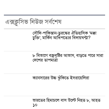
এক্সক্লুসিভ নিউজ সর্বশেষ
সৌদি-পাকিস্তান-তুরস্কের ঐতিহাসিক ‘মক্কা
চুক্তি’, মার্কিন আধিপত্যের বিদায়ঘণ্টা?
৮ বিভাগে বজ্রবৃষ্টির আভাস, বাড়তে পারে সারা
দেশের তাপমাত্রা
ক্যানসারের উচ্চ ঝুঁকিতে ইসরায়েলিরা
ভারতের হিমাচলে বাস উল্টে নিহত ৮, আহত
১০