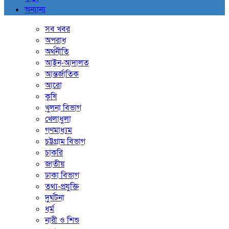
অন্যান্য
সব খবর
অপরাধ
অর্থনীতি
আইন-আদালত
আন্তর্জাতিক
আরো
কৃষি
খুলনা বিভাগ
খেলাধুলা
গণমাধ্যম
চট্টগ্রাম বিভাগ
চাকরি
জাতীয়
ঢাকা বিভাগ
তথ্য-প্রযুক্তি
দুর্ঘটনা
ধর্ম
নারী ও শিশু