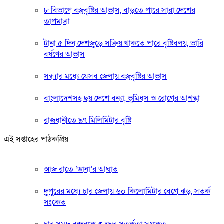
৮ বিভাগে বজ্রবৃষ্টির আভাস, বাড়তে পারে সারা দেশের
তাপমাত্রা
টানা ৫ দিন দেশজুড়ে সক্রিয় থাকতে পারে বৃষ্টিবলয়, ভারি
বর্ষণের আভাস
সন্ধ্যার মধ্যে যেসব জেলায় বজ্রবৃষ্টির আভাস
বাংলাদেশসহ ছয় দেশে বন্যা, ভূমিধস ও রোগের আশঙ্কা
রাজধানীতে ৯৭ মিলিমিটার বৃষ্টি
এই সপ্তাহের পাঠকপ্রিয়
আজ রাতে ‘ডানা’র আঘাত
দুপুরের মধ্যে চার জেলায় ৬০ কিলোমিটার বেগে ঝড়, সতর্ক
সংকেত