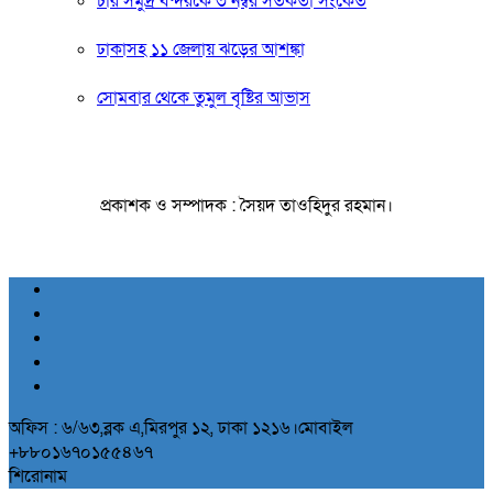
চার সমুদ্র বন্দরকে ৩ নম্বর সতর্কতা সংকেত
ঢাকাসহ ১১ জেলায় ঝড়ের আশঙ্কা
সোমবার থেকে তুমুল বৃষ্টির আভাস
প্রকাশক ও সম্পাদক : সৈয়দ তাওহিদুর রহমান।
অফিস : ৬/৬৩,ব্লক এ,মিরপুর ১২, ঢাকা ১২১৬।মোবাইল
+৮৮০১৬৭০১৫৫৪৬৭
শিরোনাম