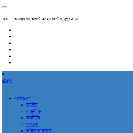
ঢাকা
শুক্রবার, ৭ই আগস্ট, ২০২৬ খ্রিস্টাব্দ, দুপুর ২:১৫
প্রচ্ছদ
বাংলাদেশ
জাতীয়
রাজনীতি
অর্থনীতি
অপরাধ
আইন-আদালত