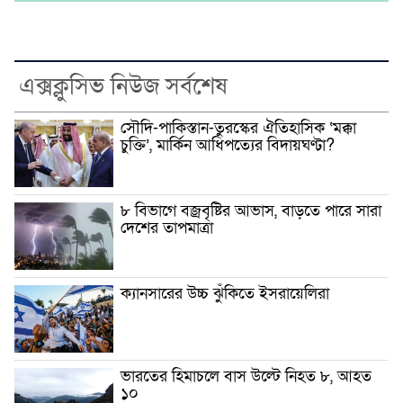
এক্সক্লুসিভ নিউজ সর্বশেষ
সৌদি-পাকিস্তান-তুরস্কের ঐতিহাসিক ‘মক্কা
চুক্তি’, মার্কিন আধিপত্যের বিদায়ঘণ্টা?
৮ বিভাগে বজ্রবৃষ্টির আভাস, বাড়তে পারে সারা
দেশের তাপমাত্রা
ক্যানসারের উচ্চ ঝুঁকিতে ইসরায়েলিরা
ভারতের হিমাচলে বাস উল্টে নিহত ৮, আহত
১০