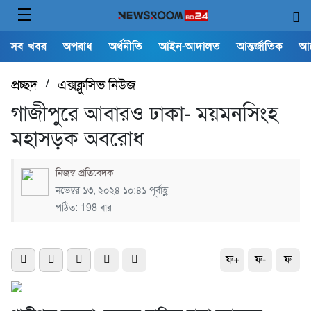
সব খবর
অপরাধ
অর্থনীতি
আইন-আদালত
আন্তর্জাতিক
আ
প্রচ্ছদ
/
এক্সক্লুসিভ নিউজ
গাজীপুরে আবারও ঢাকা- ময়মনসিংহ
মহাসড়ক অবরোধ
নিজস্ব প্রতিবেদক
নভেম্বর ১৩, ২০২৪ ১০:৪১ পূর্বাহ্ণ
পঠিত: 198 বার
ফ+
ফ-
ফ