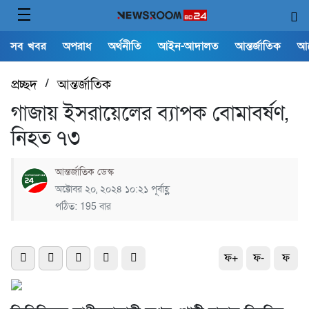
সব খবর
অপরাধ
অর্থনীতি
আইন-আদালত
আন্তর্জাতিক
আ
প্রচ্ছদ
/
আন্তর্জাতিক
গাজায় ইসরায়েলের ব্যাপক বোমাবর্ষণ,
নিহত ৭৩
আন্তর্জাতিক ডেস্ক
অক্টোবর ২০, ২০২৪ ১০:২১ পূর্বাহ্ণ
পঠিত: 195 বার
ফ+
ফ-
ফ