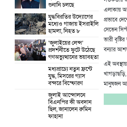
শুনানি চলছে
এলাকায় অব
যুদ্ধবিরতির উদ্যোগের
প্রভাবে দে
মধ্যেও গাজায় ইসরাইলি
সেভেন সিস্
হামলা, নিহত ৮
ভারী বৃষ্টি
‘জুলাইয়ের লেন্স’
প্রদর্শনীতে ফুটে উঠেছে
বন্যার আশঙ
গণঅভ্যুত্থানের ভয়াবহতা
এই অবস্থায় ব
মধ্যপ্রাচ্যে নতুন ফ্রন্টে
খাগড়াছড়ি, 
যুদ্ধ, মিসরের গ্যাস
বন্দরে বিস্ফোরণ
মানুষজন আগ
জুলাই আন্দোলনে
বিএনপির কী অবদান
ছিল, জানালেন রুমিন
ফাহানা