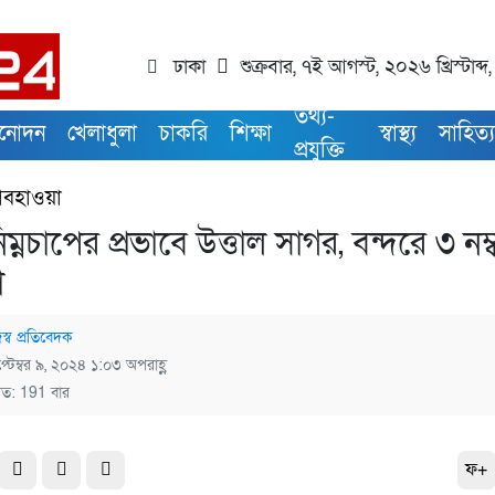
ঢাকা
শুক্রবার, ৭ই আগস্ট, ২০২৬ খ্রিস্টাব্দ
তথ্য-
িনোদন
খেলাধুলা
চাকরি
শিক্ষা
স্বাস্থ্য
সাহিত্
প্রযুক্তি
বহাওয়া
ম্নচাপের প্রভাবে উত্তাল সাগর, বন্দরে ৩ নম্
া
স্ব প্রতিবেদক
্টেম্বর ৯, ২০২৪ ১:০৩ অপরাহ্ণ
িত: 191 বার
ফ+