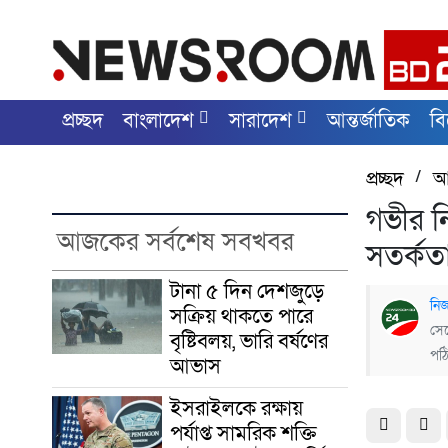
প্রচ্ছদ
বাংলাদেশ
সারাদেশ
আন্তর্জাতিক
ব
প্রচ্ছদ
/
আ
গভীর নি
আজকের সর্বশেষ সবখবর
সতর্কত
টানা ৫ দিন দেশজুড়ে
নিজ
সক্রিয় থাকতে পারে
সেপ
বৃষ্টিবলয়, ভারি বর্ষণের
পঠ
আভাস
ইসরাইলকে রক্ষায়
পর্যাপ্ত সামরিক শক্তি