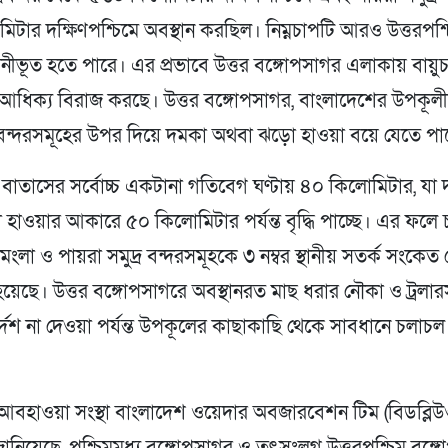
টার দক্ষিণপশ্চিমে অবস্থান করছিল। নিম্নচাপটি আরও উত্তরপশ্
নীভূত হতে পারে। এর প্রভাবে উত্তর বঙ্গোপসাগর এলাকায় বায়ু
 আধিক্য বিরাজ করছে। উত্তর বঙ্গোপসাগর, বাংলাদেশের উপকূল
র বন্দরসমূহের উপর দিয়ে দমকা অথবা ঝড়ো হাওয়া বয়ে যেতে পা
র বাতাসের সর্বোচ্চ একটানা গতিবেগ ঘণ্টায় ৪০ কিলোমিটার, যা
াওয়ার আকারে ৫০ কিলোমিটার পর্যন্ত বৃদ্ধি পাচ্ছে। এর ফলে চট্
 মংলা ও পায়রা সমুদ্র বন্দরসমূহকে ৩ নম্বর স্থানীয় সতর্ক সংকেত
য়েছে। উত্তর বঙ্গোপসাগরে অবস্থানরত মাছ ধরার নৌকা ও ট্রলা
র্দেশ না দেওয়া পর্যন্ত উপকূলের কাছাকাছি থেকে সাবধানে চলা
আবহাওয়া সংস্থা বাংলাদেশ ওয়েদার অবজারবেশন টিম (বিডব্লিউও
ানিয়েছে, পশ্চিমমধ্য বঙ্গোপসাগর ও তৎসংলগ্ন উত্তরপশ্চিম বঙ্