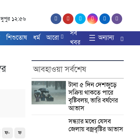
, দুপুর ১২:৫৬
সব
য
শিশুতোষ
ধর্ম
আরো
অন্যান্য
খবর
বর
আবহাওয়া সর্বশেষ
টানা ৫ দিন দেশজুড়ে
সক্রিয় থাকতে পারে
বৃষ্টিবলয়, ভারি বর্ষণের
আভাস
সন্ধ্যার মধ্যে যেসব
জেলায় বজ্রবৃষ্টির আভাস
ফ-
ফ