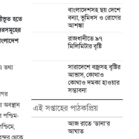
বাংলাদেশসহ ছয় দেশে
বন্যা, ভূমিধস ও রোগের
নীভূত হতে
আশঙ্কা
্দরসমূহের
রাজধানীতে ৯৭
াংলাদেশ
মিলিমিটার বৃষ্টি
সারাদেশে বজ্রসহ বৃষ্টির
এ তথ্য
আভাস, কোথাও
কোথাও দমকা হাওয়ার
সম্ভাবনা
সাগর
 অবস্থান
এই সপ্তাহের পাঠকপ্রিয়
র পশ্চিম-
আজ রাতে ‘ডানা’র
শ্চিমে,
আঘাত
বন্দর থেকে