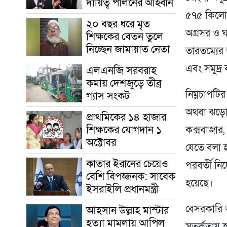
দায়িত্ব পালনের আহ্বান
৫৭৫ কিলোমি
২০ বছর ধরে মৃত
অগ্রসর ও ঘ
শিক্ষকের বেতন তুলে
নিচ্ছেন জামায়াত নেতা
তারতম্যের
এবং সমুদ্
এলএনজি সরবরাহ
কমায় দেশজুড়ে তীব্র
নিম্নচাপটি
গ্যাস সংকট
অথবা ঝড়ো হ
প্রাথমিকের ১৪ হাজার
শিক্ষকের যোগদান ১
কক্সবাজার,
অক্টোবর
যেতে বলা হ
কাতার ইরানের চেয়েও
পরবর্তী নি
বেশি বিপজ্জনক: সাবেক
হয়েছে।
ইসরাইলি প্রধানমন্ত্রী
বেসরকারি 
আহসান উল্লাহ মাস্টার
হত্যা মামলায় আপিল
সতর্কতায় জ