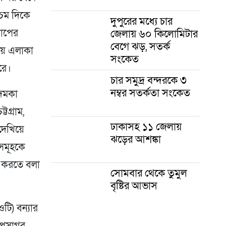
চিম দিকে
দুপুরের মধ্যে চার
জেলায় ৬০ কিলোমিটার
চাপের
বেগে ঝড়, সতর্ক
ীয় এলাকা
সংকেত
রে।
চার সমুদ্র বন্দরকে ৩
নম্বর সতর্কতা সংকেত
 দমকা
টগ্রাম,
ঢাকাসহ ১১ জেলায়
 দেখিয়ে
ঝড়ের আশঙ্কা
রসমূহকে
চল করতে বলা
সোমবার থেকে তুমুল
বৃষ্টির আভাস
টি) বন্যার
গোপসাগর