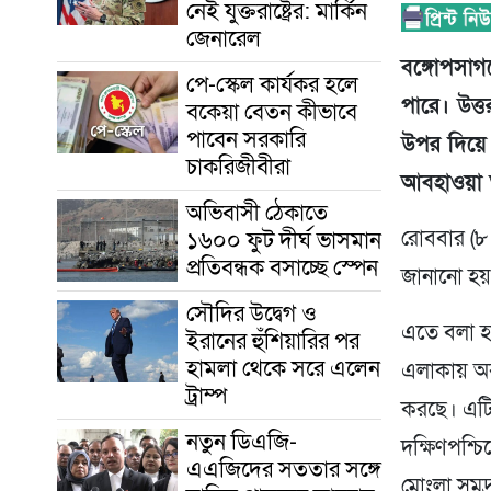
নেই যুক্তরাষ্ট্রের: মার্কিন
জেনারেল
বঙ্গোপসাগ
পে-স্কেল কার্যকর হলে
পারে। উত্
বকেয়া বেতন কীভাবে
পাবেন সরকারি
উপর দিয়ে
চাকরিজীবীরা
আবহাওয়া 
অভিবাসী ঠেকাতে
১৬০০ ফুট দীর্ঘ ভাসমান
রোববার (৮ 
প্রতিবন্ধক বসাচ্ছে স্পেন
জানানো হ
সৌদির উদ্বেগ ও
এতে বলা হয়
ইরানের হুঁশিয়ারির পর
হামলা থেকে সরে এলেন
এলাকায় অবস
ট্রাম্প
করছে। এটি 
নতুন ডিএজি-
দক্ষিণপশ্চ
এএজিদের সততার সঙ্গে
মোংলা সমুদ