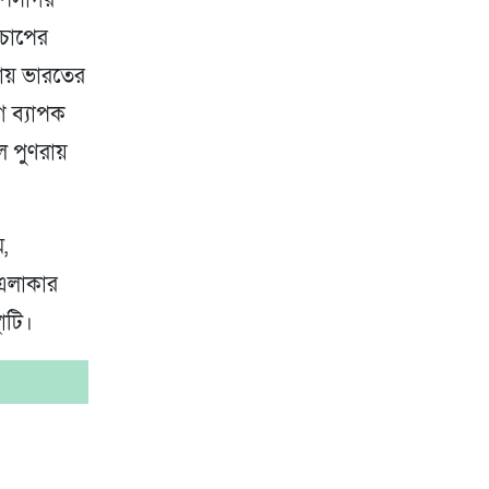
নচাপের
থায় ভারতের
ে ব্যাপক
লে পুণরায়
ম,
 এলাকার
াটি।