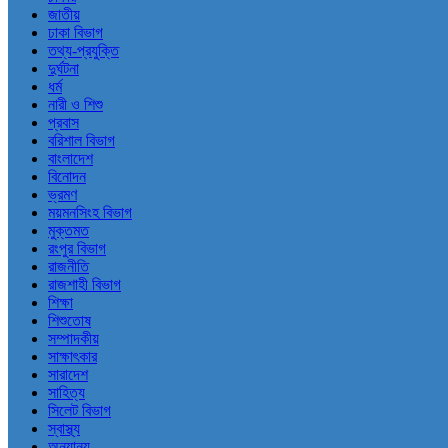
জাতীয়
ঢাকা বিভাগ
তথ্য-প্রযুক্তি
দুর্ঘটনা
ধর্ম
নারী ও শিশু
প্রবাস
বরিশাল বিভাগ
বাংলাদেশ
বিনোদন
ভ্রমণ
ময়মনসিংহ বিভাগ
মুক্তমত
রংপুর বিভাগ
রাজনীতি
রাজশাহী বিভাগ
শিক্ষা
শিশুতোষ
সম্পাদকীয়
সাক্ষাৎকার
সারাদেশ
সাহিত্য
সিলেট বিভাগ
স্বাস্থ্য
অন্যান্য