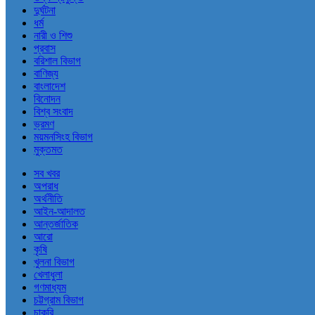
দুর্ঘটনা
ধর্ম
নারী ও শিশু
প্রবাস
বরিশাল বিভাগ
বাণিজ্য
বাংলাদেশ
বিনোদন
বিশ্ব সংবাদ
ভ্রমণ
ময়মনসিংহ বিভাগ
মুক্তমত
সব খবর
অপরাধ
অর্থনীতি
আইন-আদালত
আন্তর্জাতিক
আরো
কৃষি
খুলনা বিভাগ
খেলাধুলা
গণমাধ্যম
চট্টগ্রাম বিভাগ
চাকরি