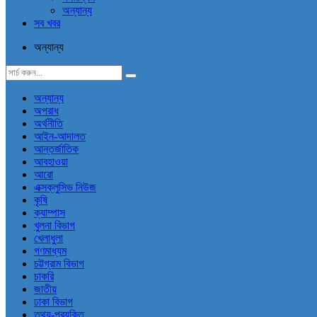
অন্যান্য
সব খবর
অন্যান্য
অন্যান্য
অপরাধ
অর্থনীতি
আইন-আদালত
আন্তর্জাতিক
আবহাওয়া
আরো
এক্সক্লুসিভ নিউজ
কৃষি
ক্যাম্পাস
খুলনা বিভাগ
খেলাধুলা
গণমাধ্যম
চট্টগ্রাম বিভাগ
চাকরি
জাতীয়
ঢাকা বিভাগ
তথ্য-প্রযুক্তি