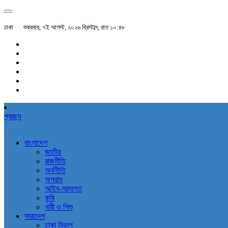
ঢাকা
শুক্রবার, ৭ই আগস্ট, ২০২৬ খ্রিস্টাব্দ, রাত ১০:৪৮
প্রচ্ছদ
বাংলাদেশ
জাতীয়
রাজনীতি
অর্থনীতি
অপরাধ
আইন-আদালত
কৃষি
নারী ও শিশু
সারাদেশ
ঢাকা বিভাগ