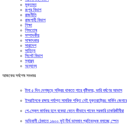
মুক্তমত
রংপুর বিভাগ
রাজনীতি
রাজশাহী বিভাগ
শিক্ষা
শিশুতোষ
সম্পাদকীয়
সাক্ষাৎকার
সারাদেশ
সাহিত্য
সিলেট বিভাগ
স্বাস্থ্য
অন্যান্য
আজকের সর্বশেষ সবখবর
টানা ৫ দিন দেশজুড়ে সক্রিয় থাকতে পারে বৃষ্টিবলয়, ভারি বর্ষণের আভাস
ইসরাইলকে রক্ষায় পর্যাপ্ত সামরিক শক্তি নেই যুক্তরাষ্ট্রের: মার্কিন জেনার
পে-স্কেল কার্যকর হলে বকেয়া বেতন কীভাবে পাবেন সরকারি চাকরিজীবীরা
অভিবাসী ঠেকাতে ১৬০০ ফুট দীর্ঘ ভাসমান প্রতিবন্ধক বসাচ্ছে স্পেন