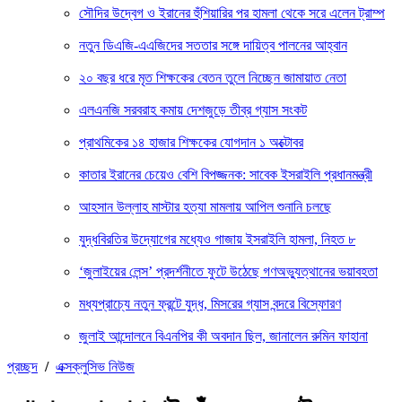
সৌদির উদ্বেগ ও ইরানের হুঁশিয়ারির পর হামলা থেকে সরে এলেন ট্রাম্প
নতুন ডিএজি-এএজিদের সততার সঙ্গে দায়িত্ব পালনের আহ্বান
২০ বছর ধরে মৃত শিক্ষকের বেতন তুলে নিচ্ছেন জামায়াত নেতা
এলএনজি সরবরাহ কমায় দেশজুড়ে তীব্র গ্যাস সংকট
প্রাথমিকের ১৪ হাজার শিক্ষকের যোগদান ১ অক্টোবর
কাতার ইরানের চেয়েও বেশি বিপজ্জনক: সাবেক ইসরাইলি প্রধানমন্ত্রী
আহসান উল্লাহ মাস্টার হত্যা মামলায় আপিল শুনানি চলছে
যুদ্ধবিরতির উদ্যোগের মধ্যেও গাজায় ইসরাইলি হামলা, নিহত ৮
‘জুলাইয়ের লেন্স’ প্রদর্শনীতে ফুটে উঠেছে গণঅভ্যুত্থানের ভয়াবহতা
মধ্যপ্রাচ্যে নতুন ফ্রন্টে যুদ্ধ, মিসরের গ্যাস বন্দরে বিস্ফোরণ
জুলাই আন্দোলনে বিএনপির কী অবদান ছিল, জানালেন রুমিন ফাহানা
প্রচ্ছদ
/
এক্সক্লুসিভ নিউজ