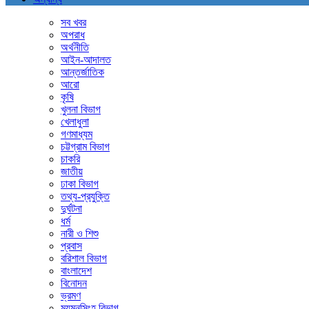
সব খবর
অপরাধ
অর্থনীতি
আইন-আদালত
আন্তর্জাতিক
আরো
কৃষি
খুলনা বিভাগ
খেলাধুলা
গণমাধ্যম
চট্টগ্রাম বিভাগ
চাকরি
জাতীয়
ঢাকা বিভাগ
তথ্য-প্রযুক্তি
দুর্ঘটনা
ধর্ম
নারী ও শিশু
প্রবাস
বরিশাল বিভাগ
বাংলাদেশ
বিনোদন
ভ্রমণ
ময়মনসিংহ বিভাগ