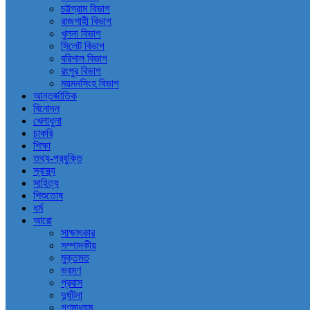
চট্টগ্রাম বিভাগ
রাজশাহী বিভাগ
খুলনা বিভাগ
সিলেট বিভাগ
বরিশাল বিভাগ
রংপুর বিভাগ
ময়মনসিংহ বিভাগ
আন্তর্জাতিক
বিনোদন
খেলাধুলা
চাকরি
শিক্ষা
তথ্য-প্রযুক্তি
স্বাস্থ্য
সাহিত্য
শিশুতোষ
ধর্ম
আরো
সাক্ষাৎকার
সম্পাদকীয়
মুক্তমত
ভ্রমণ
প্রবাস
দুর্ঘটনা
গণমাধ্যম