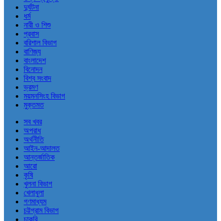
দুর্ঘটনা
ধর্ম
নারী ও শিশু
প্রবাস
বরিশাল বিভাগ
বাণিজ্য
বাংলাদেশ
বিনোদন
বিশ্ব সংবাদ
ভ্রমণ
ময়মনসিংহ বিভাগ
মুক্তমত
সব খবর
অপরাধ
অর্থনীতি
আইন-আদালত
আন্তর্জাতিক
আরো
কৃষি
খুলনা বিভাগ
খেলাধুলা
গণমাধ্যম
চট্টগ্রাম বিভাগ
চাকরি