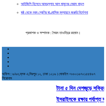
আইজিপি হিসেবে আবদুল্লাহ আল মামুনের মেয়াদ বাড়ল
ষষ্ঠ থেকে নবম শ্রেণির ষাণ্মাসিক মূল্যায়নে জরুরি নির্দেশনা
প্রকাশক ও সম্পাদক : সৈয়দ তাওহিদুর রহমান।
অফিস : ৬/৬৩,ব্লক এ,মিরপুর ১২, ঢাকা ১২১৬।মোবাইল +৮৮০১৬৭০১৫৫৪৬৭
শিরোনাম
টানা ৫ দিন দেশজুড়ে সক্রিয় থ
ইসরাইলকে রক্ষায় পর্যাপ্ত সাম