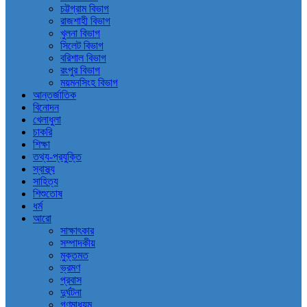
চট্টগ্রাম বিভাগ
রাজশাহী বিভাগ
খুলনা বিভাগ
সিলেট বিভাগ
বরিশাল বিভাগ
রংপুর বিভাগ
ময়মনসিংহ বিভাগ
আন্তর্জাতিক
বিনোদন
খেলাধুলা
চাকরি
শিক্ষা
তথ্য-প্রযুক্তি
স্বাস্থ্য
সাহিত্য
শিশুতোষ
ধর্ম
আরো
সাক্ষাৎকার
সম্পাদকীয়
মুক্তমত
ভ্রমণ
প্রবাস
দুর্ঘটনা
গণমাধ্যম