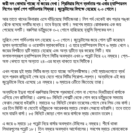
জয়ী দল কোথায় পাচ্ছে না জয়ের দেখা। প্রিমিয়ার লিগে ব্যর্থতার পর এবার চ্যাম্পিয়নস
লিগেও ব্যর্থ পেপ গার্দিওলার শিষ্যরা। জুভেন্টাসের বিপক্ষে হেরেছে ২-০ গোলে।
আর তাতে খাদের কিনারায় এসে দাঁড়িয়েছে সিটিজেনরা। লিগ পর্ব থেকেই বাদ পড়ার শঙ্কা
ঝেঁকে বসেছে দলটির মধ্যে। তবে উড়ছে বার্সা। সবশেষ ম্যাচে রোমাঞ্চকর এক জয়
পেয়েছে দলটি। বরুশিয়া ডর্টমুন্ডকে ৩-২ গোলে হারিয়েছে হ্যান্সি ফ্লিকের দল।
তুরিনে পেপ গার্দিওলার দল হেরেছে ২–০ গোলে। জুভেন্টাসের জয়ে গোল দুটি করেছেন
দুসান ভ্লাহোভিচ ও ওয়েসটন ম্যাককেনিয়ে। এ হারে চ্যাম্পিয়নস লিগে ৬ ম্যাচ খেলে ২
জয়ের বিপরীতে দুটি ম্যাচে হেরেছে এবং অন্য দুটিতে ড্র করেছে সিটি। যার
ফলাফলস্বরূপ চ্যাম্পিয়নস লিগে সিটির অবস্থান এখন ৮ পয়েন্ট নিয়ে ২২ নম্বরে। প্লে–
অফ খেলতে হলে অন্তত ২৪–এর মধ্যে থাকতে হবে সিটিকে।
এখন পরের দুই ম্যাচ সিটির জন্য হতে যাচ্ছে অগ্নিপরীক্ষার। সেই ম্যাচগুলোতে ব্যর্থ
হলে প্রথম রাউন্ডেই শেষ হয়ে যেতে পারে সিটির শিরোপা–স্বপ্ন। অন্যদিকে এই জয়
জুভেন্টাকে নিয়ে এসেছে ১৪ নম্বরে। ৬ ম্যাচের ৩টিতে জিতেছে তারা।
অন্যদিকে ইদুনা পার্কে বরুশিয়ার বিপক্ষে প্রথমার্ধে গোল না পেলেও দ্বিতীয়ার্ধে বার্সাকে
এগিয়ে নেন রাফিনিয়া। এরপর ৬০ মিনিটে পেনাল্টি থেকে গোল করে ডর্টমুন্ডকে সমতায়
ফেরান সেরহো গুইরাসি। ম্যাচের ৭৫ মিনিটে ফেরান তরেসের গোলে ফের লিড নেয় বার্সা।
এর তিন মিনিট না যেতেই ডর্টমুন্ডকে আরেকবার ম্যাচে ফেরান সেরহো গুইরাসি। তবে তাতে
দমে যায়নি বার্সা। ৮৫ মিনিটে জোড়া গোল করে বার্সাকে ম্যাচ জেতান তরেস।
এ জয়ে ৬ ম্যাচে ১৫ পয়েন্ট নিয়ে বার্সার অবস্থান টেবিলের ২ নম্বরে। শীর্ষে থাকা
লিভারপুলের পয়েন্ট ১৮। তিন নম্বরে অবস্থান আর্সেনালের। সবশেষ ম্যাচে মোনাকোকে