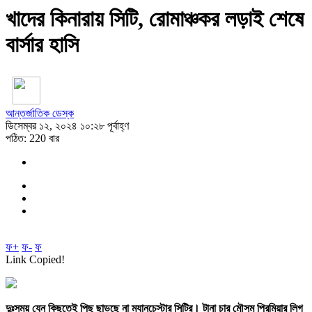
খাদের কিনারায় সিটি, রোমাঞ্চকর লড়াই শেষে
বার্সার হাসি
আন্তর্জাতিক ডেস্ক
ডিসেম্বর ১২, ২০২৪ ১০:২৮ পূর্বাহ্ণ
পঠিত: 220 বার
ফ+
ফ-
ফ
Link Copied!
দুঃসময় যেন কিছুতেই পিছু ছাড়ছে না ম্যানচেস্টার সিটির। টানা চার মৌসুম প্রিমিয়ার লিগ