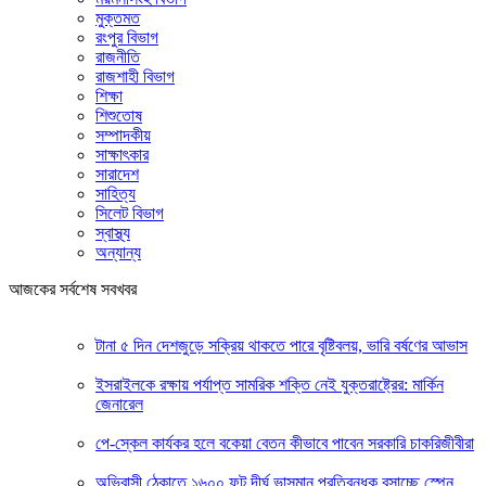
মুক্তমত
রংপুর বিভাগ
রাজনীতি
রাজশাহী বিভাগ
শিক্ষা
শিশুতোষ
সম্পাদকীয়
সাক্ষাৎকার
সারাদেশ
সাহিত্য
সিলেট বিভাগ
স্বাস্থ্য
অন্যান্য
আজকের সর্বশেষ সবখবর
টানা ৫ দিন দেশজুড়ে সক্রিয় থাকতে পারে বৃষ্টিবলয়, ভারি বর্ষণের আভাস
ইসরাইলকে রক্ষায় পর্যাপ্ত সামরিক শক্তি নেই যুক্তরাষ্ট্রের: মার্কিন
জেনারেল
পে-স্কেল কার্যকর হলে বকেয়া বেতন কীভাবে পাবেন সরকারি চাকরিজীবীরা
অভিবাসী ঠেকাতে ১৬০০ ফুট দীর্ঘ ভাসমান প্রতিবন্ধক বসাচ্ছে স্পেন