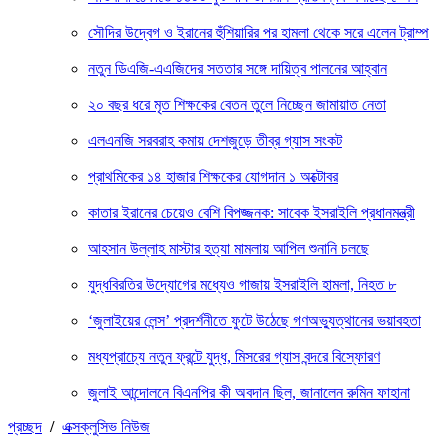
সৌদির উদ্বেগ ও ইরানের হুঁশিয়ারির পর হামলা থেকে সরে এলেন ট্রাম্প
নতুন ডিএজি-এএজিদের সততার সঙ্গে দায়িত্ব পালনের আহ্বান
২০ বছর ধরে মৃত শিক্ষকের বেতন তুলে নিচ্ছেন জামায়াত নেতা
এলএনজি সরবরাহ কমায় দেশজুড়ে তীব্র গ্যাস সংকট
প্রাথমিকের ১৪ হাজার শিক্ষকের যোগদান ১ অক্টোবর
কাতার ইরানের চেয়েও বেশি বিপজ্জনক: সাবেক ইসরাইলি প্রধানমন্ত্রী
আহসান উল্লাহ মাস্টার হত্যা মামলায় আপিল শুনানি চলছে
যুদ্ধবিরতির উদ্যোগের মধ্যেও গাজায় ইসরাইলি হামলা, নিহত ৮
‘জুলাইয়ের লেন্স’ প্রদর্শনীতে ফুটে উঠেছে গণঅভ্যুত্থানের ভয়াবহতা
মধ্যপ্রাচ্যে নতুন ফ্রন্টে যুদ্ধ, মিসরের গ্যাস বন্দরে বিস্ফোরণ
জুলাই আন্দোলনে বিএনপির কী অবদান ছিল, জানালেন রুমিন ফাহানা
প্রচ্ছদ
/
এক্সক্লুসিভ নিউজ