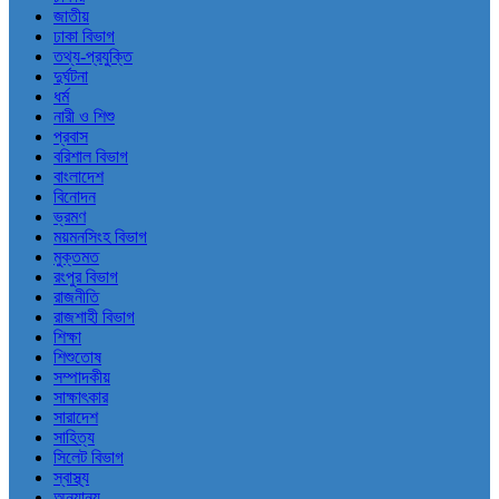
জাতীয়
ঢাকা বিভাগ
তথ্য-প্রযুক্তি
দুর্ঘটনা
ধর্ম
নারী ও শিশু
প্রবাস
বরিশাল বিভাগ
বাংলাদেশ
বিনোদন
ভ্রমণ
ময়মনসিংহ বিভাগ
মুক্তমত
রংপুর বিভাগ
রাজনীতি
রাজশাহী বিভাগ
শিক্ষা
শিশুতোষ
সম্পাদকীয়
সাক্ষাৎকার
সারাদেশ
সাহিত্য
সিলেট বিভাগ
স্বাস্থ্য
অন্যান্য