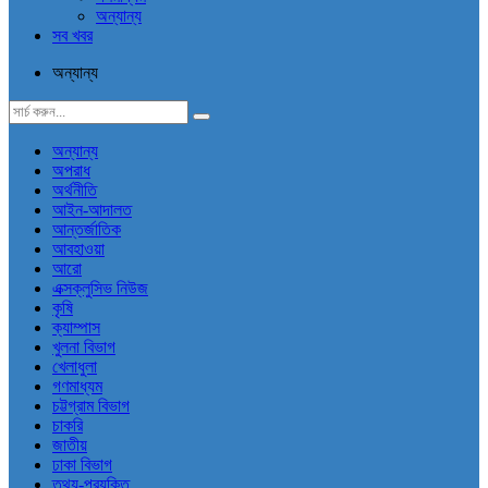
অন্যান্য
সব খবর
অন্যান্য
অন্যান্য
অপরাধ
অর্থনীতি
আইন-আদালত
আন্তর্জাতিক
আবহাওয়া
আরো
এক্সক্লুসিভ নিউজ
কৃষি
ক্যাম্পাস
খুলনা বিভাগ
খেলাধুলা
গণমাধ্যম
চট্টগ্রাম বিভাগ
চাকরি
জাতীয়
ঢাকা বিভাগ
তথ্য-প্রযুক্তি