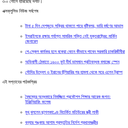
৩-০ গোলে হারিয়েছে দলটি।
এক্সক্লুসিভ নিউজ সর্বশেষ
টানা ৫ দিন দেশজুড়ে সক্রিয় থাকতে পারে বৃষ্টিবলয়, ভারি বর্ষণের আভাস
ইসরাইলকে রক্ষায় পর্যাপ্ত সামরিক শক্তি নেই যুক্তরাষ্ট্রের: মার্কিন
জেনারেল
পে-স্কেল কার্যকর হলে বকেয়া বেতন কীভাবে পাবেন সরকারি চাকরিজীবীরা
অভিবাসী ঠেকাতে ১৬০০ ফুট দীর্ঘ ভাসমান প্রতিবন্ধক বসাচ্ছে স্পেন
সৌদির উদ্বেগ ও ইরানের হুঁশিয়ারির পর হামলা থেকে সরে এলেন ট্রাম্প
এই সপ্তাহের পাঠকপ্রিয়
বৈষম্যের অন্ধকারে নিমজ্জিত প্রকৌশল শিক্ষার আরেক জগত:
ইঞ্জিনিয়ারিং কলেজ
মুখ খুললেন ছাগলকাণ্ডে বিতর্কিত মতিউরের স্ত্রী লাকী
বন্যার শঙ্কায় আগাম প্রস্তুতির নির্দেশ প্রধানমন্ত্রীর