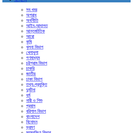
সব খবর
অপরাধ
অর্থনীতি
আইন-আদালত
আন্তর্জাতিক
আরো
কৃষি
খুলনা বিভাগ
খেলাধুলা
গণমাধ্যম
চট্টগ্রাম বিভাগ
চাকরি
জাতীয়
ঢাকা বিভাগ
তথ্য-প্রযুক্তি
দুর্ঘটনা
ধর্ম
নারী ও শিশু
প্রবাস
বরিশাল বিভাগ
বাংলাদেশ
বিনোদন
ভ্রমণ
ময়মনসিংহ বিভাগ