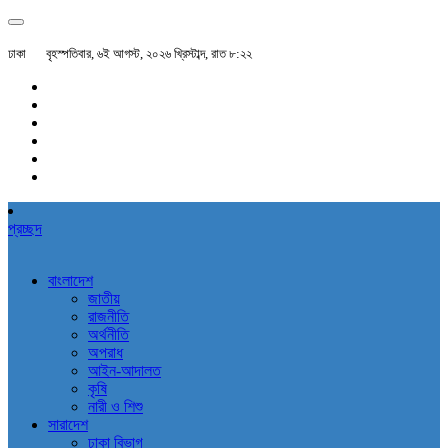
ঢাকা
বৃহস্পতিবার, ৬ই আগস্ট, ২০২৬ খ্রিস্টাব্দ, রাত ৮:২২
প্রচ্ছদ
বাংলাদেশ
জাতীয়
রাজনীতি
অর্থনীতি
অপরাধ
আইন-আদালত
কৃষি
নারী ও শিশু
সারাদেশ
ঢাকা বিভাগ