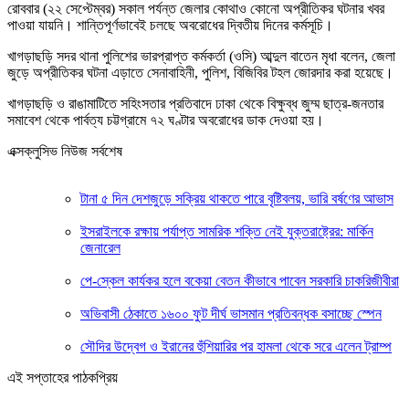
রোববার (২২ সেপ্টেম্বর) সকাল পর্যন্ত জেলার কোথাও কোনো অপ্রীতিকর ঘটনার খবর
পাওয়া যায়নি। শান্তিপূর্ণভাবেই চলছে অবরোধের দ্বিতীয় দিনের কর্মসূচি।
খাগড়াছড়ি সদর থানা পুলিশের ভারপ্রাপ্ত কর্মকর্তা (ওসি) আব্দুল বাতেন মৃধা বলেন, জেলা
জুড়ে অপ্রীতিকর ঘটনা এড়াতে সেনাবাহিনী, পুলিশ, বিজিবির টহল জোরদার করা হয়েছে।
খাগড়াছড়ি ও রাঙামাটিতে সহিংসতার প্রতিবাদে ঢাকা থেকে বিক্ষুব্ধ জুম্ম ছাত্র-জনতার
সমাবেশ থেকে পার্বত্য চট্টগ্রামে ৭২ ঘণ্টার অবরোধের ডাক দেওয়া হয়।
এক্সক্লুসিভ নিউজ সর্বশেষ
টানা ৫ দিন দেশজুড়ে সক্রিয় থাকতে পারে বৃষ্টিবলয়, ভারি বর্ষণের আভাস
ইসরাইলকে রক্ষায় পর্যাপ্ত সামরিক শক্তি নেই যুক্তরাষ্ট্রের: মার্কিন
জেনারেল
পে-স্কেল কার্যকর হলে বকেয়া বেতন কীভাবে পাবেন সরকারি চাকরিজীবীরা
অভিবাসী ঠেকাতে ১৬০০ ফুট দীর্ঘ ভাসমান প্রতিবন্ধক বসাচ্ছে স্পেন
সৌদির উদ্বেগ ও ইরানের হুঁশিয়ারির পর হামলা থেকে সরে এলেন ট্রাম্প
এই সপ্তাহের পাঠকপ্রিয়