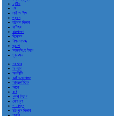
দুর্ঘটনা
ধর্ম
নারী ও শিশু
প্রবাস
বরিশাল বিভাগ
বাণিজ্য
বাংলাদেশ
বিনোদন
বিশ্ব সংবাদ
ভ্রমণ
ময়মনসিংহ বিভাগ
মুক্তমত
সব খবর
অপরাধ
অর্থনীতি
আইন-আদালত
আন্তর্জাতিক
আরো
কৃষি
খুলনা বিভাগ
খেলাধুলা
গণমাধ্যম
চট্টগ্রাম বিভাগ
চাকরি