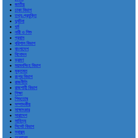
জাতীয়
ঢাকা বিভাগ
তথ্য-প্রযুক্তি
দুর্ঘটনা
ধর্ম
নারী ও শিশু
প্রবাস
বরিশাল বিভাগ
বাংলাদেশ
বিনোদন
ভ্রমণ
ময়মনসিংহ বিভাগ
মুক্তমত
রংপুর বিভাগ
রাজনীতি
রাজশাহী বিভাগ
শিক্ষা
শিশুতোষ
সম্পাদকীয়
সাক্ষাৎকার
সারাদেশ
সাহিত্য
সিলেট বিভাগ
স্বাস্থ্য
অন্যান্য