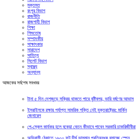
মুক্তমত
রংপুর বিভাগ
রাজনীতি
রাজশাহী বিভাগ
শিক্ষা
শিশুতোষ
সম্পাদকীয়
সাক্ষাৎকার
সারাদেশ
সাহিত্য
সিলেট বিভাগ
স্বাস্থ্য
অন্যান্য
আজকের সর্বশেষ সবখবর
টানা ৫ দিন দেশজুড়ে সক্রিয় থাকতে পারে বৃষ্টিবলয়, ভারি বর্ষণের আভাস
ইসরাইলকে রক্ষায় পর্যাপ্ত সামরিক শক্তি নেই যুক্তরাষ্ট্রের: মার্কিন
জেনারেল
পে-স্কেল কার্যকর হলে বকেয়া বেতন কীভাবে পাবেন সরকারি চাকরিজীবীরা
অভিবাসী ঠেকাতে ১৬০০ ফুট দীর্ঘ ভাসমান প্রতিবন্ধক বসাচ্ছে স্পেন