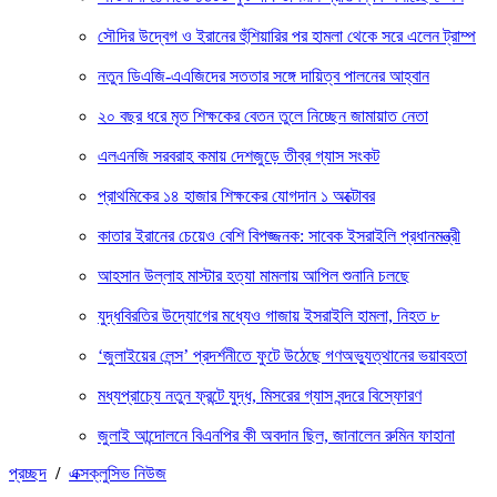
সৌদির উদ্বেগ ও ইরানের হুঁশিয়ারির পর হামলা থেকে সরে এলেন ট্রাম্প
নতুন ডিএজি-এএজিদের সততার সঙ্গে দায়িত্ব পালনের আহ্বান
২০ বছর ধরে মৃত শিক্ষকের বেতন তুলে নিচ্ছেন জামায়াত নেতা
এলএনজি সরবরাহ কমায় দেশজুড়ে তীব্র গ্যাস সংকট
প্রাথমিকের ১৪ হাজার শিক্ষকের যোগদান ১ অক্টোবর
কাতার ইরানের চেয়েও বেশি বিপজ্জনক: সাবেক ইসরাইলি প্রধানমন্ত্রী
আহসান উল্লাহ মাস্টার হত্যা মামলায় আপিল শুনানি চলছে
যুদ্ধবিরতির উদ্যোগের মধ্যেও গাজায় ইসরাইলি হামলা, নিহত ৮
‘জুলাইয়ের লেন্স’ প্রদর্শনীতে ফুটে উঠেছে গণঅভ্যুত্থানের ভয়াবহতা
মধ্যপ্রাচ্যে নতুন ফ্রন্টে যুদ্ধ, মিসরের গ্যাস বন্দরে বিস্ফোরণ
জুলাই আন্দোলনে বিএনপির কী অবদান ছিল, জানালেন রুমিন ফাহানা
প্রচ্ছদ
/
এক্সক্লুসিভ নিউজ