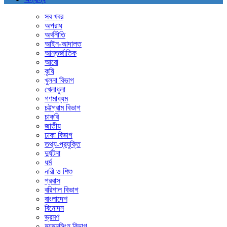
সব খবর
অপরাধ
অর্থনীতি
আইন-আদালত
আন্তর্জাতিক
আরো
কৃষি
খুলনা বিভাগ
খেলাধুলা
গণমাধ্যম
চট্টগ্রাম বিভাগ
চাকরি
জাতীয়
ঢাকা বিভাগ
তথ্য-প্রযুক্তি
দুর্ঘটনা
ধর্ম
নারী ও শিশু
প্রবাস
বরিশাল বিভাগ
বাংলাদেশ
বিনোদন
ভ্রমণ
ময়মনসিংহ বিভাগ