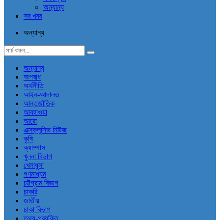
অন্যান্য
সব খবর
অন্যান্য
অন্যান্য
অপরাধ
অর্থনীতি
আইন-আদালত
আন্তর্জাতিক
আবহাওয়া
আরো
এক্সক্লুসিভ নিউজ
কৃষি
ক্যাম্পাস
খুলনা বিভাগ
খেলাধুলা
গণমাধ্যম
চট্টগ্রাম বিভাগ
চাকরি
জাতীয়
ঢাকা বিভাগ
তথ্য-প্রযুক্তি