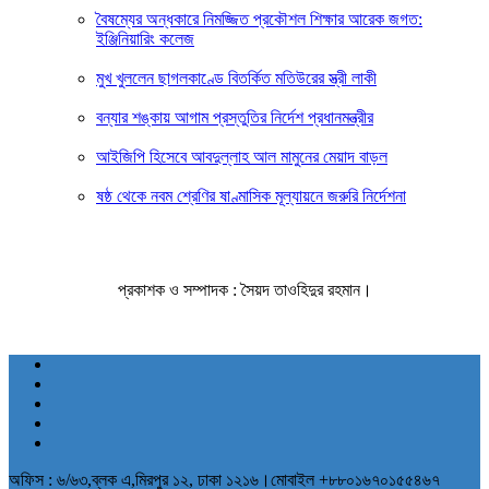
বৈষম্যের অন্ধকারে নিমজ্জিত প্রকৌশল শিক্ষার আরেক জগত:
ইঞ্জিনিয়ারিং কলেজ
মুখ খুললেন ছাগলকাণ্ডে বিতর্কিত মতিউরের স্ত্রী লাকী
বন্যার শঙ্কায় আগাম প্রস্তুতির নির্দেশ প্রধানমন্ত্রীর
আইজিপি হিসেবে আবদুল্লাহ আল মামুনের মেয়াদ বাড়ল
ষষ্ঠ থেকে নবম শ্রেণির ষাণ্মাসিক মূল্যায়নে জরুরি নির্দেশনা
প্রকাশক ও সম্পাদক : সৈয়দ তাওহিদুর রহমান।
অফিস : ৬/৬৩,ব্লক এ,মিরপুর ১২, ঢাকা ১২১৬।মোবাইল +৮৮০১৬৭০১৫৫৪৬৭