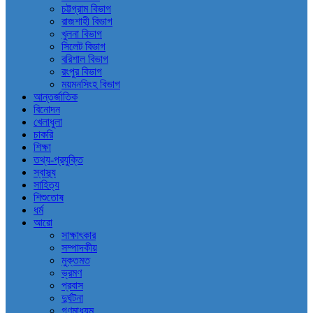
চট্টগ্রাম বিভাগ
রাজশাহী বিভাগ
খুলনা বিভাগ
সিলেট বিভাগ
বরিশাল বিভাগ
রংপুর বিভাগ
ময়মনসিংহ বিভাগ
আন্তর্জাতিক
বিনোদন
খেলাধুলা
চাকরি
শিক্ষা
তথ্য-প্রযুক্তি
স্বাস্থ্য
সাহিত্য
শিশুতোষ
ধর্ম
আরো
সাক্ষাৎকার
সম্পাদকীয়
মুক্তমত
ভ্রমণ
প্রবাস
দুর্ঘটনা
গণমাধ্যম