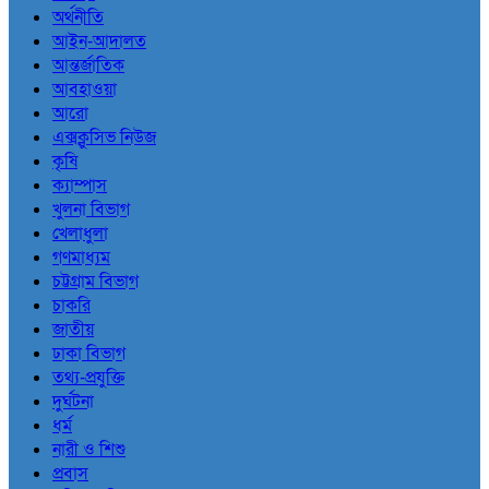
অর্থনীতি
আইন-আদালত
আন্তর্জাতিক
আবহাওয়া
আরো
এক্সক্লুসিভ নিউজ
কৃষি
ক্যাম্পাস
খুলনা বিভাগ
খেলাধুলা
গণমাধ্যম
চট্টগ্রাম বিভাগ
চাকরি
জাতীয়
ঢাকা বিভাগ
তথ্য-প্রযুক্তি
দুর্ঘটনা
ধর্ম
নারী ও শিশু
প্রবাস