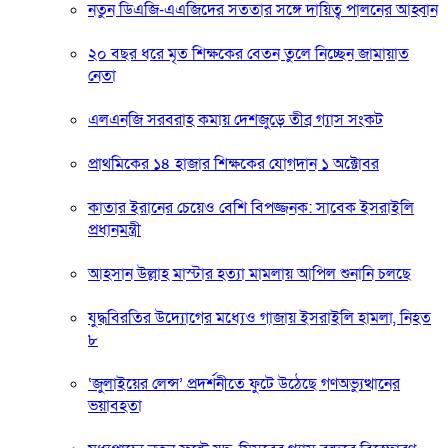
নতুন ডিএজি-এএজিদের সততার সঙ্গে দায়িত্ব পালনের আহ্বান
২০ বছর ধরে মৃত শিক্ষকের বেতন তুলে নিচ্ছেন জামায়াত
নেতা
এলএনজি সরবরাহ কমায় দেশজুড়ে তীব্র গ্যাস সংকট
প্রাথমিকের ১৪ হাজার শিক্ষকের যোগদান ১ অক্টোবর
কাতার ইরানের চেয়েও বেশি বিপজ্জনক: সাবেক ইসরাইলি
প্রধানমন্ত্রী
আহসান উল্লাহ মাস্টার হত্যা মামলায় আপিল শুনানি চলছে
যুদ্ধবিরতির উদ্যোগের মধ্যেও গাজায় ইসরাইলি হামলা, নিহত
৮
‘জুলাইয়ের লেন্স’ প্রদর্শনীতে ফুটে উঠেছে গণঅভ্যুত্থানের
ভয়াবহতা