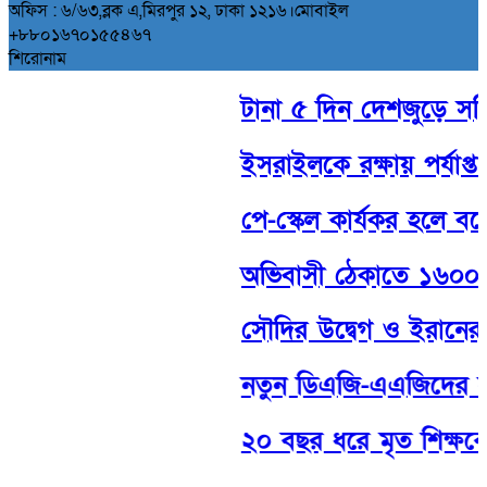
অফিস : ৬/৬৩,ব্লক এ,মিরপুর ১২, ঢাকা ১২১৬।মোবাইল
+৮৮০১৬৭০১৫৫৪৬৭
শিরোনাম
টানা ৫ দিন দেশজুড়ে সক্রিয়
ইসরাইলকে রক্ষায় পর্যাপ্ত সা
পে-স্কেল কার্যকর হলে বক
অভিবাসী ঠেকাতে ১৬০০ ফুট 
সৌদির উদ্বেগ ও ইরানের হু
নতুন ডিএজি-এএজিদের সততা
২০ বছর ধরে মৃত শিক্ষকের