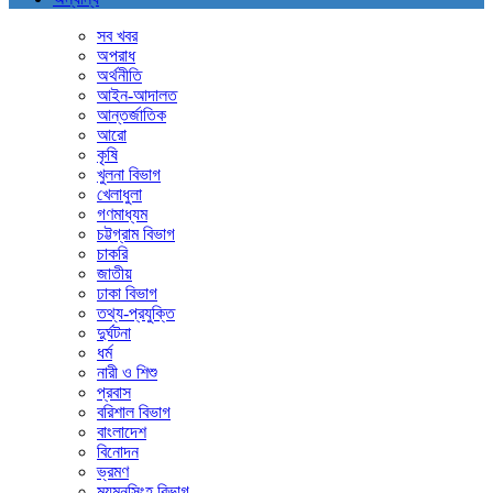
সব খবর
অপরাধ
অর্থনীতি
আইন-আদালত
আন্তর্জাতিক
আরো
কৃষি
খুলনা বিভাগ
খেলাধুলা
গণমাধ্যম
চট্টগ্রাম বিভাগ
চাকরি
জাতীয়
ঢাকা বিভাগ
তথ্য-প্রযুক্তি
দুর্ঘটনা
ধর্ম
নারী ও শিশু
প্রবাস
বরিশাল বিভাগ
বাংলাদেশ
বিনোদন
ভ্রমণ
ময়মনসিংহ বিভাগ