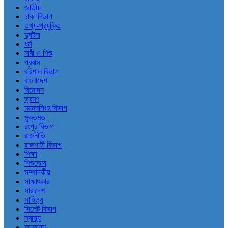
জাতীয়
ঢাকা বিভাগ
তথ্য-প্রযুক্তি
দুর্ঘটনা
ধর্ম
নারী ও শিশু
প্রবাস
বরিশাল বিভাগ
বাংলাদেশ
বিনোদন
ভ্রমণ
ময়মনসিংহ বিভাগ
মুক্তমত
রংপুর বিভাগ
রাজনীতি
রাজশাহী বিভাগ
শিক্ষা
শিশুতোষ
সম্পাদকীয়
সাক্ষাৎকার
সারাদেশ
সাহিত্য
সিলেট বিভাগ
স্বাস্থ্য
অন্যান্য