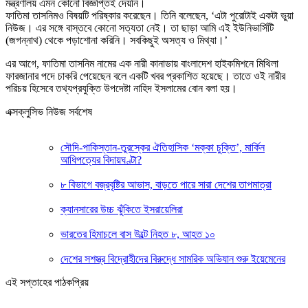
মন্ত্রণালয় এমন কোনো বিজ্ঞপ্তিই দেয়নি।
ফাতিমা তাসনিমও বিষয়টি পরিষ্কার করেছেন। তিনি বলেছেন, ‘এটা পুরোটাই একটা ভুয়া
নিউজ। এর সঙ্গে বাস্তবে কোনো সত্যতা নেই। তা ছাড়া আমি এই ইউনিভার্সিটি
(জগন্নাথ) থেকে পড়াশোনা করিনি। সবকিছুই অসত্য ও মিথ্যা।’
এর আগে, ফাতিমা তাসনিম নামের এক নারী কানাডায় বাংলাদেশ হাইকমিশনে মিথিলা
ফারজানার পদে চাকরি পেয়েছেন বলে একটি খবর প্রকাশিত হয়েছে। তাতে ওই নারীর
পরিচয় হিসেবে তথ্যপ্রযুক্তি উপদেষ্টা নাহিদ ইসলামের বোন বলা হয়।
এক্সক্লুসিভ নিউজ সর্বশেষ
সৌদি-পাকিস্তান-তুরস্কের ঐতিহাসিক ‘মক্কা চুক্তি’, মার্কিন
আধিপত্যের বিদায়ঘণ্টা?
৮ বিভাগে বজ্রবৃষ্টির আভাস, বাড়তে পারে সারা দেশের তাপমাত্রা
ক্যানসারের উচ্চ ঝুঁকিতে ইসরায়েলিরা
ভারতের হিমাচলে বাস উল্টে নিহত ৮, আহত ১০
দেশের সশস্ত্র বিদ্রোহীদের বিরুদ্ধে সামরিক অভিযান শুরু ইয়েমেনের
এই সপ্তাহের পাঠকপ্রিয়