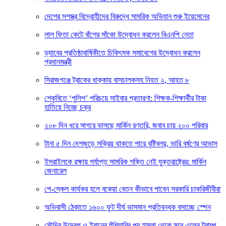
দেশের সশস্ত্র বিদ্রোহীদের বিরুদ্ধে সামরিক অভিযান শুরু ইয়েমেনের
লাল ফিতা কেটে বাঁশের সাঁকো উদ্বোধন করলেন বিএনপি নেতা
ড্যাবের প্রতিষ্ঠাবার্ষিকীতে চিকিৎসক সমাবেশের উদ্বোধন করলেন
প্রধানমন্ত্রী
সিরাজগঞ্জে ট্রাকের ধাক্কায় বাসচালকসহ নিহত ২, আহত ৮
শেকৃবিতে ‘পুলিশ’ পরিচয়ে সাইবার প্রতারণা: শিক্ষক-শিক্ষার্থীর টাকা
হাতিয়ে নিচ্ছে চক্র
২০৮ দিন ধরে সাগরে ভাসছে মার্কিন রণতরি, জবাব চায় ২০০ পরিবার
টানা ৫ দিন দেশজুড়ে সক্রিয় থাকতে পারে বৃষ্টিবলয়, ভারি বর্ষণের আভাস
ইসরাইলকে রক্ষায় পর্যাপ্ত সামরিক শক্তি নেই যুক্তরাষ্ট্রের: মার্কিন
জেনারেল
পে-স্কেল কার্যকর হলে বকেয়া বেতন কীভাবে পাবেন সরকারি চাকরিজীবীরা
অভিবাসী ঠেকাতে ১৬০০ ফুট দীর্ঘ ভাসমান প্রতিবন্ধক বসাচ্ছে স্পেন
সৌদির উদ্বেগ ও ইরানের হুঁশিয়ারির পর হামলা থেকে সরে এলেন ট্রাম্প