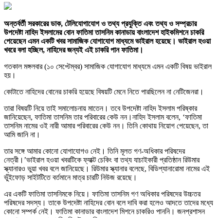
অন্তর্বর্তী সরকারের ডাক, টেলিযোগাযোগ ও তথ্য প্রযুক্তি এবং তথ্য ও সম্প্রচার
উপদেষ্টা নাহিদ ইসলামের বোন ফাতিমা তাসনিম কানাডায় বাংলাদেশ হাইকমিশনে চাকরি
পেয়েছেন এমন একটি খবর সামাজিক যোগাযোগ মাধ্যমে ভাইরাল হয়েছে। ভাইরাল হওয়া
খবরে বলা হচ্ছিল, নাহিদের জন্যই এই চাকরি পান ফাতিমা।
গতকাল মঙ্গলবার (১০ সেপ্টেম্বর) সামাজিক যোগাযোগ মাধ্যমে এমন একটি বিষয় ভাইরাল
হয়।
কোটাতে নাহিদের বোনের চাকরি হয়েছে বিষয়টি মেনে নিতে পারছিলেন না নেটিজেনরা।
তারা বিষয়টি নিয়ে তাই সমালোচনায় মাতেন। তবে উপদেষ্টা নাহিদ ইসলাম পরিষ্কার
জানিয়েছেন, ফাতিমা তাসনিম তার পরিবারের কেউ নন।নাহিদ ইসলাম বলেন, ‘ফাতিমা
তাসনিম নামের ওই নারী আমার পরিবারের কেউ নন। তিনি কোথায় নিয়োগ পেয়েছেন, তা
আমি জানি না।
তার সঙ্গে আমার কোনো যোগাযোগও নেই। তিনি মূলত গণ-অধিকার পরিষদের
নেত্রী।’ভাইরাল হওয়া খবরটিকে ফ্যাক্ট চেকিং বা তথ্য যাচাইকারী প্রতিষ্ঠান রিউমার
স্ক্যানারও ভুয়া খবর বলে জানিয়েছে। রিউমার স্ক্যানার বলেছে, বিডিপ্যানারোমা নামের এই
ভুঁইফোড় সাইটটিতে বর্তমানে মাত্র চারটি নিউজ রয়েছে।
এর একটি ফাতিমা তাসনিমকে নিয়ে। ফাতিমা তাসনিম গণ অধিকার পরিষদের উচ্চতর
পরিষদের সদস্য। তাকে উপদেষ্টা নাহিদের বোন বলে দাবি করা হলেও আদতে তাদের মধ্যে
কোনো সম্পর্ক নেই। ফাতিমা কানাডার বাংলাদেশ মিশনে চাকরিও পাননি। জনপ্রশাসন