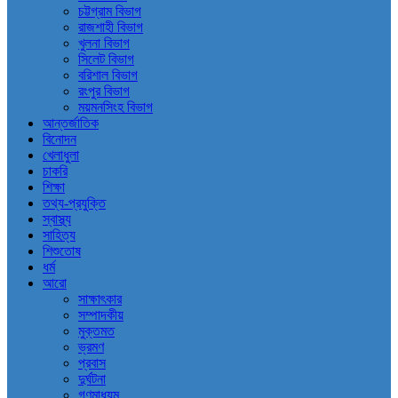
চট্টগ্রাম বিভাগ
রাজশাহী বিভাগ
খুলনা বিভাগ
সিলেট বিভাগ
বরিশাল বিভাগ
রংপুর বিভাগ
ময়মনসিংহ বিভাগ
আন্তর্জাতিক
বিনোদন
খেলাধুলা
চাকরি
শিক্ষা
তথ্য-প্রযুক্তি
স্বাস্থ্য
সাহিত্য
শিশুতোষ
ধর্ম
আরো
সাক্ষাৎকার
সম্পাদকীয়
মুক্তমত
ভ্রমণ
প্রবাস
দুর্ঘটনা
গণমাধ্যম