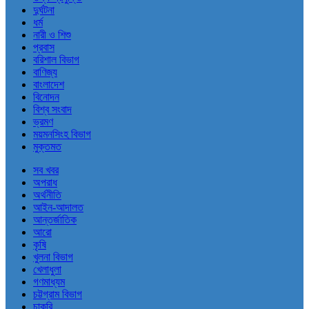
দুর্ঘটনা
ধর্ম
নারী ও শিশু
প্রবাস
বরিশাল বিভাগ
বাণিজ্য
বাংলাদেশ
বিনোদন
বিশ্ব সংবাদ
ভ্রমণ
ময়মনসিংহ বিভাগ
মুক্তমত
সব খবর
অপরাধ
অর্থনীতি
আইন-আদালত
আন্তর্জাতিক
আরো
কৃষি
খুলনা বিভাগ
খেলাধুলা
গণমাধ্যম
চট্টগ্রাম বিভাগ
চাকরি