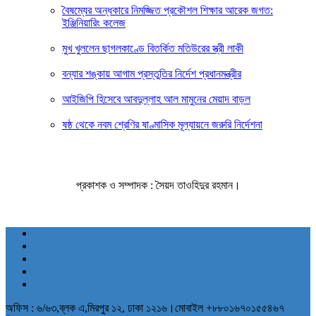
বৈষম্যের অন্ধকারে নিমজ্জিত প্রকৌশল শিক্ষার আরেক জগত:
ইঞ্জিনিয়ারিং কলেজ
মুখ খুললেন ছাগলকাণ্ডে বিতর্কিত মতিউরের স্ত্রী লাকী
বন্যার শঙ্কায় আগাম প্রস্তুতির নির্দেশ প্রধানমন্ত্রীর
আইজিপি হিসেবে আবদুল্লাহ আল মামুনের মেয়াদ বাড়ল
ষষ্ঠ থেকে নবম শ্রেণির ষাণ্মাসিক মূল্যায়নে জরুরি নির্দেশনা
প্রকাশক ও সম্পাদক : সৈয়দ তাওহিদুর রহমান।
অফিস : ৬/৬৩,ব্লক এ,মিরপুর ১২, ঢাকা ১২১৬।মোবাইল +৮৮০১৬৭০১৫৫৪৬৭