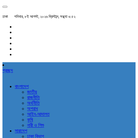
ঢাকা
শনিবার, ৮ই আগস্ট, ২০২৬ খ্রিস্টাব্দ, সন্ধ্যা ৬:৫২
প্রচ্ছদ
বাংলাদেশ
জাতীয়
রাজনীতি
অর্থনীতি
অপরাধ
আইন-আদালত
কৃষি
নারী ও শিশু
সারাদেশ
ঢাকা বিভাগ