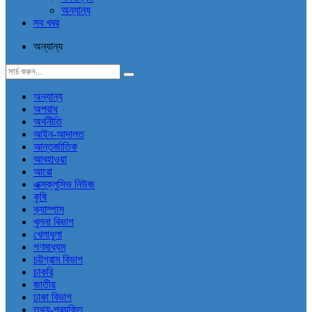
অন্যান্য
সব খবর
অন্যান্য
অন্যান্য
অপরাধ
অর্থনীতি
আইন-আদালত
আন্তর্জাতিক
আবহাওয়া
আরো
এক্সক্লুসিভ নিউজ
কৃষি
ক্যাম্পাস
খুলনা বিভাগ
খেলাধুলা
গণমাধ্যম
চট্টগ্রাম বিভাগ
চাকরি
জাতীয়
ঢাকা বিভাগ
তথ্য-প্রযুক্তি