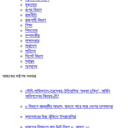
মুক্তমত
রংপুর বিভাগ
রাজনীতি
রাজশাহী বিভাগ
শিক্ষা
শিশুতোষ
সম্পাদকীয়
সাক্ষাৎকার
সারাদেশ
সাহিত্য
সিলেট বিভাগ
স্বাস্থ্য
অন্যান্য
আজকের সর্বশেষ সবখবর
সৌদি-পাকিস্তান-তুরস্কের ঐতিহাসিক ‘মক্কা চুক্তি’, মার্কিন
আধিপত্যের বিদায়ঘণ্টা?
৮ বিভাগে বজ্রবৃষ্টির আভাস, বাড়তে পারে সারা দেশের তাপমাত্রা
ক্যানসারের উচ্চ ঝুঁকিতে ইসরায়েলিরা
ভারতের হিমাচলে বাস উল্টে নিহত ৮, আহত ১০