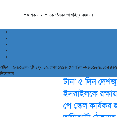
প্রকাশক ও সম্পাদক : সৈয়দ তাওহিদুর রহমান।
অফিস : ৬/৬৩,ব্লক এ,মিরপুর ১২, ঢাকা ১২১৬।মোবাইল +৮৮০১৬৭০১৫৫৪৬৭
শিরোনাম
টানা ৫ দিন দেশজুড়ে
ইসরাইলকে রক্ষায় পর্য
পে-স্কেল কার্যকর 