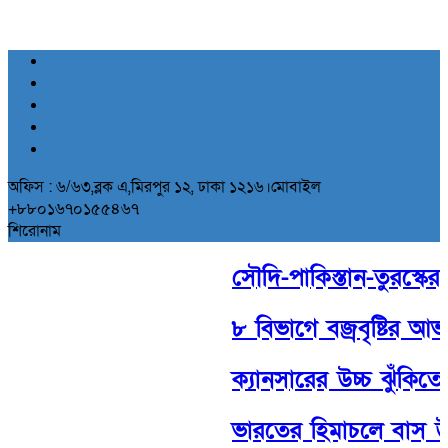
অফিস : ৬/৬৩,ব্লক এ,মিরপুর ১২, ঢাকা ১২১৬।মোবাইল
+৮৮০১৬৭০১৫৫৪৬৭
শিরোনাম
সৌদি-পাকিস্তান-তুরস্কের ঐ
৮ বিভাগে বজ্রবৃষ্টির আভা
ক্যানসারের উচ্চ ঝুঁকিতে 
ভারতের হিমাচলে বাস উল