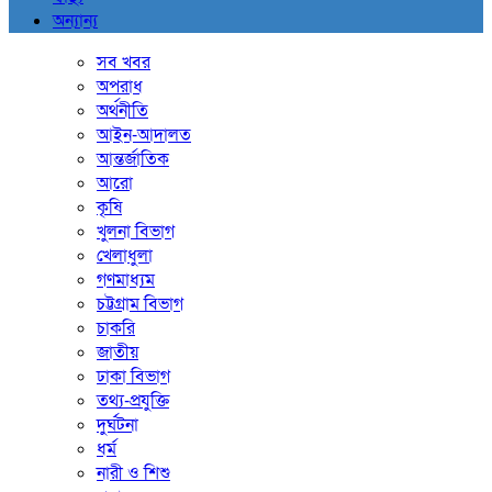
অন্যান্য
সব খবর
অপরাধ
অর্থনীতি
আইন-আদালত
আন্তর্জাতিক
আরো
কৃষি
খুলনা বিভাগ
খেলাধুলা
গণমাধ্যম
চট্টগ্রাম বিভাগ
চাকরি
জাতীয়
ঢাকা বিভাগ
তথ্য-প্রযুক্তি
দুর্ঘটনা
ধর্ম
নারী ও শিশু