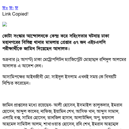
ফ+
ফ-
ফ
Link Copied!
কোটা সংস্কার আন্দোলনকে কেন্দ্র করে সহিংসতার ঘটনায় ঢাকা
মহানগরের বিভিন্ন থানার মামলায় গ্রেপ্তার ৩৭ জন এইচএসসি
পরীক্ষার্থীকে জামিন দিয়েছেন আদালত।
শুক্রবার (২ আগস্ট) ঢাকা মেট্রোপলিটন ম্যাজিস্ট্রেট মোহাম্মদ রশিদুল আলমের
আদালত এ আদেশ দেন।
আসামিপক্ষের আইনজীবী মো. সাইদুল ইসলাম এখনই সময় কে বিষয়টি
নিশ্চিত করেছেন।
জামিন প্রাপ্তদের মধ্যে রয়েছেন- আলী হোসেন, ইসমাইল তালুকদার, ইমরান
হোসেন, আব্দুল কাদের, নাফিজ, ইয়ামিন শেখ, আসিফ খান, আব্দুস সামাদ,
এলাহি বক্স, সামির হোসেন, তানজিল হাসান, আলাউদ্দিন, অপু, ফয়সাল
আহমেদ সামিউল আলম, শাখাওয়াত হোসেন, রনি শেখ, ইমরান আহম্মেদ