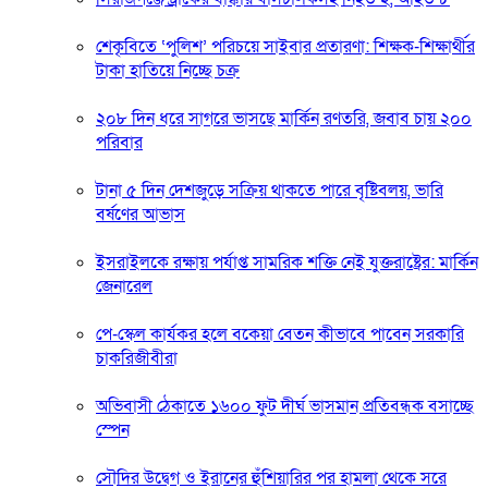
শেকৃবিতে ‘পুলিশ’ পরিচয়ে সাইবার প্রতারণা: শিক্ষক-শিক্ষার্থীর
টাকা হাতিয়ে নিচ্ছে চক্র
২০৮ দিন ধরে সাগরে ভাসছে মার্কিন রণতরি, জবাব চায় ২০০
পরিবার
টানা ৫ দিন দেশজুড়ে সক্রিয় থাকতে পারে বৃষ্টিবলয়, ভারি
বর্ষণের আভাস
ইসরাইলকে রক্ষায় পর্যাপ্ত সামরিক শক্তি নেই যুক্তরাষ্ট্রের: মার্কিন
জেনারেল
পে-স্কেল কার্যকর হলে বকেয়া বেতন কীভাবে পাবেন সরকারি
চাকরিজীবীরা
অভিবাসী ঠেকাতে ১৬০০ ফুট দীর্ঘ ভাসমান প্রতিবন্ধক বসাচ্ছে
স্পেন
সৌদির উদ্বেগ ও ইরানের হুঁশিয়ারির পর হামলা থেকে সরে