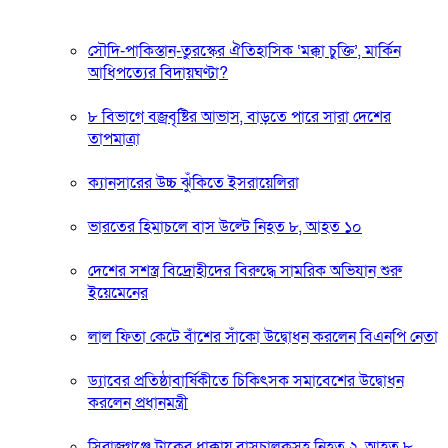
সৌদি-পাকিস্তান-তুরস্কের ঐতিহাসিক ‘মক্কা চুক্তি’, মার্কিন
আধিপত্যের বিদায়ঘণ্টা?
৮ বিভাগে বজ্রবৃষ্টির আভাস, বাড়তে পারে সারা দেশের
তাপমাত্রা
ক্যানসারের উচ্চ ঝুঁকিতে ইসরায়েলিরা
ভারতের হিমাচলে বাস উল্টে নিহত ৮, আহত ১০
দেশের সশস্ত্র বিদ্রোহীদের বিরুদ্ধে সামরিক অভিযান শুরু
ইয়েমেনের
লাল ফিতা কেটে বাঁশের সাঁকো উদ্বোধন করলেন বিএনপি নেতা
ড্যাবের প্রতিষ্ঠাবার্ষিকীতে চিকিৎসক সমাবেশের উদ্বোধন
করলেন প্রধানমন্ত্রী
সিরাজগঞ্জে ট্রাকের ধাক্কায় বাসচালকসহ নিহত ২, আহত ৮