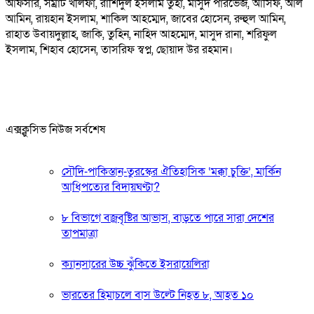
আফসার, সম্রাট খলিফা, রাশিদুল ইসলাম তুহা, মাসুদ পারভেজ, আসিফ, আল
আমিন, রায়হান ইসলাম, শাকিল আহম্মেদ, জাবের হোসেন, রুহুল আমিন,
রাহাত উবায়দুল্লাহ, জাকি, তুহিন, নাহিদ আহম্মেদ, মাসুদ রানা, শরিফুল
ইসলাম, শিহাব হোসেন, তাসরিফ স্বপ্ন, ছোয়াদ উর রহমান।
এক্সক্লুসিভ নিউজ সর্বশেষ
সৌদি-পাকিস্তান-তুরস্কের ঐতিহাসিক ‘মক্কা চুক্তি’, মার্কিন
আধিপত্যের বিদায়ঘণ্টা?
৮ বিভাগে বজ্রবৃষ্টির আভাস, বাড়তে পারে সারা দেশের
তাপমাত্রা
ক্যানসারের উচ্চ ঝুঁকিতে ইসরায়েলিরা
ভারতের হিমাচলে বাস উল্টে নিহত ৮, আহত ১০