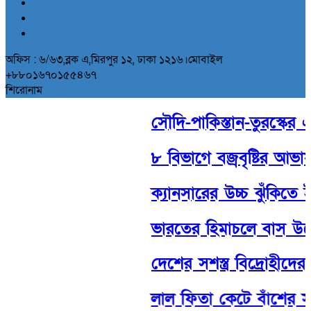
অফিস : ৬/৬৩,ব্লক এ,মিরপুর ১২, ঢাকা ১২১৬।মোবাইল
+৮৮০১৬৭০১৫৫৪৬৭
শিরোনাম
সৌদি-পাকিস্তান-তুরস্কের ঐতিহাস
৮ বিভাগে বজ্রবৃষ্টির আভাস, 
ক্যানসারের উচ্চ ঝুঁকিতে ইসরা
ভারতের হিমাচলে বাস উল্টে
দেশের সশস্ত্র বিদ্রোহীদের বি
লাল ফিতা কেটে বাঁশের সাঁক