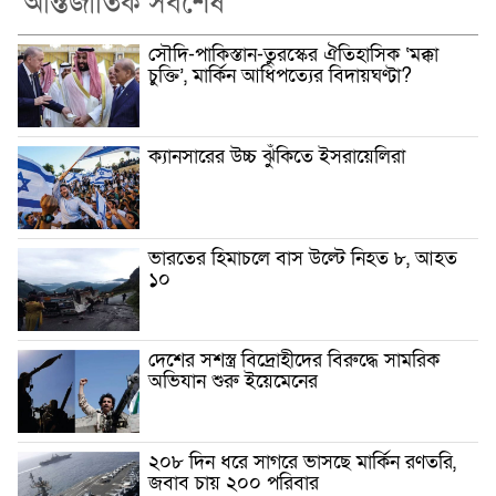
আন্তর্জাতিক সর্বশেষ
সৌদি-পাকিস্তান-তুরস্কের ঐতিহাসিক ‘মক্কা
চুক্তি’, মার্কিন আধিপত্যের বিদায়ঘণ্টা?
ক্যানসারের উচ্চ ঝুঁকিতে ইসরায়েলিরা
ভারতের হিমাচলে বাস উল্টে নিহত ৮, আহত
১০
দেশের সশস্ত্র বিদ্রোহীদের বিরুদ্ধে সামরিক
অভিযান শুরু ইয়েমেনের
২০৮ দিন ধরে সাগরে ভাসছে মার্কিন রণতরি,
জবাব চায় ২০০ পরিবার