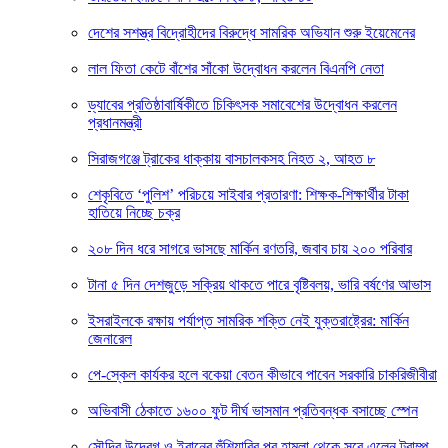
দেশের সশস্ত্র বিদ্রোহীদের বিরুদ্ধে সামরিক অভিযান শুরু ইয়েমেনের
লাল ফিতা কেটে বাঁশের সাঁকো উদ্বোধন করলেন বিএনপি নেতা
ড্যাবের প্রতিষ্ঠাবার্ষিকীতে চিকিৎসক সমাবেশের উদ্বোধন করলেন
প্রধানমন্ত্রী
সিরাজগঞ্জে ট্রাকের ধাক্কায় বাসচালকসহ নিহত ২, আহত ৮
শেকৃবিতে ‘পুলিশ’ পরিচয়ে সাইবার প্রতারণা: শিক্ষক-শিক্ষার্থীর টাকা
হাতিয়ে নিচ্ছে চক্র
২০৮ দিন ধরে সাগরে ভাসছে মার্কিন রণতরি, জবাব চায় ২০০ পরিবার
টানা ৫ দিন দেশজুড়ে সক্রিয় থাকতে পারে বৃষ্টিবলয়, ভারি বর্ষণের আভাস
ইসরাইলকে রক্ষায় পর্যাপ্ত সামরিক শক্তি নেই যুক্তরাষ্ট্রের: মার্কিন
জেনারেল
পে-স্কেল কার্যকর হলে বকেয়া বেতন কীভাবে পাবেন সরকারি চাকরিজীবীরা
অভিবাসী ঠেকাতে ১৬০০ ফুট দীর্ঘ ভাসমান প্রতিবন্ধক বসাচ্ছে স্পেন
সৌদির উদ্বেগ ও ইরানের হুঁশিয়ারির পর হামলা থেকে সরে এলেন ট্রাম্প