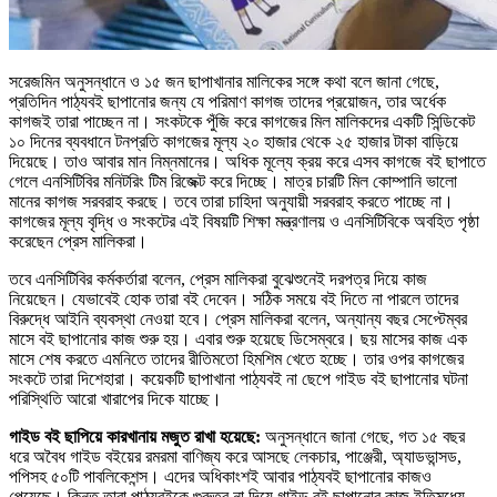
সরেজমিন অনুসন্ধানে ও ১৫ জন ছাপাখানার মালিকের সঙ্গে কথা বলে জানা গেছে,
প্রতিদিন পাঠ্যবই ছাপানোর জন্য যে পরিমাণ কাগজ তাদের প্রয়োজন, তার অর্ধেক
কাগজই তারা পাচ্ছেন না। সংকটকে পুঁজি করে কাগজের মিল মালিকদের একটি সিন্ডিকেট
১০ দিনের ব্যবধানে টনপ্রতি কাগজের মূল্য ২০ হাজার থেকে ২৫ হাজার টাকা বাড়িয়ে
দিয়েছে। তাও আবার মান নিম্নমানের। অধিক মূল্যে ক্রয় করে এসব কাগজে বই ছাপাতে
গেলে এনসিটিবির মনিটরিং টিম রিজেক্ট করে দিচ্ছে। মাত্র চারটি মিল কোম্পানি ভালো
মানের কাগজ সরবরাহ করছে। তবে তারা চাহিদা অনুযায়ী সরবরাহ করতে পাচ্ছে না।
কাগজের মূল্য বৃদ্ধি ও সংকটের এই বিষয়টি শিক্ষা মন্ত্রণালয় ও এনসিটিবিকে অবহিত পৃষ্ঠা
করেছেন প্রেস মালিকরা।
তবে এনসিটিবির কর্মকর্তারা বলেন, প্রেস মালিকরা বুঝেশুনেই দরপত্র দিয়ে কাজ
নিয়েছেন। যেভাবেই হোক তারা বই দেবেন। সঠিক সময়ে বই দিতে না পারলে তাদের
বিরুদ্ধে আইনি ব্যবস্থা নেওয়া হবে। প্রেস মালিকরা বলেন, অন্যান্য বছর সেপ্টেম্বর
মাসে বই ছাপানোর কাজ শুরু হয়। এবার শুরু হয়েছে ডিসেম্বরে। ছয় মাসের কাজ এক
মাসে শেষ করতে এমনিতে তাদের রীতিমতো হিমশিম খেতে হচ্ছে। তার ওপর কাগজের
সংকটে তারা দিশেহারা। কয়েকটি ছাপাখানা পাঠ্যবই না ছেপে গাইড বই ছাপানোর ঘটনা
পরিস্থিতি আরো খারাপের দিকে যাচ্ছে।
গাইড বই ছাপিয়ে কারখানায় মজুত রাখা হয়েছে:
অনুসন্ধানে জানা গেছে, গত ১৫ বছর
ধরে অবৈধ গাইড বইয়ের রমরমা বাণিজ্য করে আসছে লেকচার, পাঞ্জেরী, অ্যাডভান্সড,
পপিসহ ৫০টি পাবলিকেশন্স। এদের অধিকাংশই আবার পাঠ্যবই ছাপানোর কাজও
পেয়েছে। কিন্তু তারা পাঠ্যবইকে গুরুত্ব না দিয়ে গাইড বই ছাপানোর কাজ ইতিমধ্যে