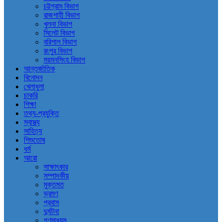
চট্টগ্রাম বিভাগ
রাজশাহী বিভাগ
খুলনা বিভাগ
সিলেট বিভাগ
বরিশাল বিভাগ
রংপুর বিভাগ
ময়মনসিংহ বিভাগ
আন্তর্জাতিক
বিনোদন
খেলাধুলা
চাকরি
শিক্ষা
তথ্য-প্রযুক্তি
স্বাস্থ্য
সাহিত্য
শিশুতোষ
ধর্ম
আরো
সাক্ষাৎকার
সম্পাদকীয়
মুক্তমত
ভ্রমণ
প্রবাস
দুর্ঘটনা
গণমাধ্যম