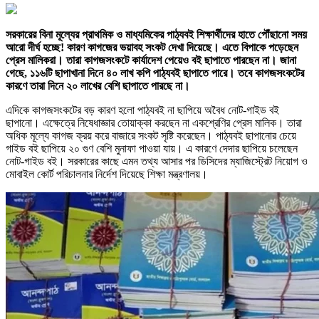
সরকারের বিনা মূল্যের প্রাথমিক ও মাধ্যমিকের পাঠ্যবই শিক্ষার্থীদের হাতে পৌঁছানো সময়
আরো দীর্ঘ হচ্ছে! কারণ কাগজের ভয়াবহ সংকট দেখা দিয়েছে। এতে বিপাকে পড়েছেন
প্রেস মালিকরা। তারা কাগজসংকটে কার্যাদেশ পেয়েও বই ছাপাতে পারছেন না। জানা
গেছে, ১১৬টি ছাপাখানা দিনে ৪০ লাখ কপি পাঠ্যবই ছাপাতে পারে। তবে কাগজসংকটের
কারণে তারা দিনে ২০ লাখের বেশি ছাপাতে পারছে না।
এদিকে কাগজসংকটের বড় কারণ হলো পাঠ্যবই না ছাপিয়ে অবৈধ নোট-গাইড বই
ছাপানো। এক্ষেত্রে নিষেধাজ্ঞার তোয়াক্কা করছেন না একশ্রেণির প্রেস মালিক। তারা
অধিক মূল্যে কাগজ ক্রয় করে বাজারে সংকট সৃষ্টি করেছেন। পাঠ্যবই ছাপানোর চেয়ে
গাইড বই ছাপিয়ে ২০ গুণ বেশি মুনাফা পাওয়া যায়। এ কারণে দেদার ছাপিয়ে চলেছেন
নোট-গাইড বই। সরকারের কাছে এমন তথ্য আসার পর ডিসিদের ম্যাজিস্ট্রেট নিয়োগ ও
মোবাইল কোর্ট পরিচালনার নির্দেশ দিয়েছে শিক্ষা মন্ত্রণালয়।