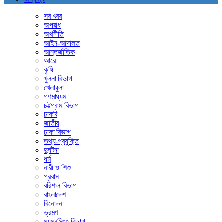
সব খবর
অপরাধ
অর্থনীতি
আইন-আদালত
আন্তর্জাতিক
আরো
কৃষি
খুলনা বিভাগ
খেলাধুলা
গণমাধ্যম
চট্টগ্রাম বিভাগ
চাকরি
জাতীয়
ঢাকা বিভাগ
তথ্য-প্রযুক্তি
দুর্ঘটনা
ধর্ম
নারী ও শিশু
প্রবাস
বরিশাল বিভাগ
বাংলাদেশ
বিনোদন
ভ্রমণ
ময়মনসিংহ বিভাগ