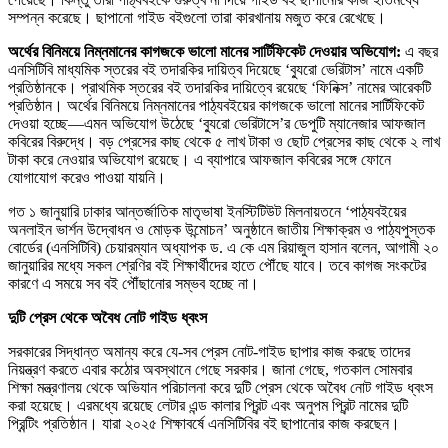
সম্পন্ন করেছে। ছাপানো গাইড বইগুলো তারা কারখানায় মজুত করে রেখেছে।
অর্থের বিনিময়ে নিম্নমানের কাগজকে ভালো মানের সার্টিফিকেট দেওয়ার অভিযোগ:
এ বছর
এনসিটিবি মাধ্যমিক স্তরের বই তদারকির দায়িত্ব দিয়েছে ‘ব্যুরো ভেরিটাস’ নামে একটি
প্রতিষ্ঠানকে। প্রাথমিক স্তরের বই তদারকির দায়িত্বে রয়েছে ‘ফিনিক্স’ নামের আরেকটি
প্রতিষ্ঠান। অর্থের বিনিময়ে নিম্নমানের পাঠ্যবইয়ের কাগজকে ভালো মানের সার্টিফিকেট
দেওয়া হচ্ছে—এমন অভিযোগ উঠেছে ‘ব্যুরো ভেরিটাসে’র ডেপুটি ম্যানেজার আফজাল
কবিরের বিরুদ্ধে। বড় প্রেসের কাছ থেকে ৫ লাখ টাকা ও ছোট প্রেসের কাছ থেকে ২ লাখ
টাকা করে নেওয়ার অভিযোগ রয়েছে। এ ব্যাপারে আফজাল কবিরের সঙ্গে ফোনে
যোগাযোগ করেও পাওয়া যায়নি।
গত ১ জানুয়ারি ঢাকার আন্তর্জাতিক মাতৃভাষা ইনস্টিটিউট মিলনায়তনে ‘পাঠ্যবইয়ের
অনলাইন ভার্শন উদ্বোধন ও মোড়ক উন্মোচন’ অনুষ্ঠানে জাতীয় শিক্ষাক্রম ও পাঠ্যপুস্তক
বোর্ডের (এনসিটিবি) চেয়ারম্যান অধ্যাপক ড. এ কে এম রিয়াজুল হাসান বলেন, আগামী ২০
জানুয়ারির মধ্যে সকল শ্রেণির বই শিক্ষার্থীদের হাতে পৌঁছে যাবে। তবে কাগজ সংকটের
কারণে এ সময়ে সব বই পৌঁছানোর সম্ভব হচ্ছে না।
দুটি প্রেস থেকে অবৈধ নোট গাইড ধ্বংস
সরকারের সিদ্ধান্ত অমান্য করে যে-সব প্রেস নোট-গাইড ছাপার কাজ করছে তাদের
নিয়ন্ত্রণ করতে এবার কঠোর অবস্থানে গেছে সরকার। জানা গেছে, গতকাল সোমবার
শিক্ষা মন্ত্রণালয় থেকে অভিযান পরিচালনা করে দুটি প্রেস থেকে অবৈধ নোট গাইড ধ্বংস
করা হয়েছে। এরমধ্যে রয়েছে লেটার এন্ড কালার প্রিন্ট এবং অনুপম প্রিন্ট নামের দুটি
প্রিন্টিং প্রতিষ্ঠান। যারা ২০২৫ শিক্ষাবর্ষে এনসিটিবির বই ছাপানোর কাজ করছেন।