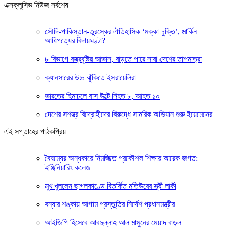
এক্সক্লুসিভ নিউজ সর্বশেষ
সৌদি-পাকিস্তান-তুরস্কের ঐতিহাসিক ‘মক্কা চুক্তি’, মার্কিন
আধিপত্যের বিদায়ঘণ্টা?
৮ বিভাগে বজ্রবৃষ্টির আভাস, বাড়তে পারে সারা দেশের তাপমাত্রা
ক্যানসারের উচ্চ ঝুঁকিতে ইসরায়েলিরা
ভারতের হিমাচলে বাস উল্টে নিহত ৮, আহত ১০
দেশের সশস্ত্র বিদ্রোহীদের বিরুদ্ধে সামরিক অভিযান শুরু ইয়েমেনের
এই সপ্তাহের পাঠকপ্রিয়
বৈষম্যের অন্ধকারে নিমজ্জিত প্রকৌশল শিক্ষার আরেক জগত:
ইঞ্জিনিয়ারিং কলেজ
মুখ খুললেন ছাগলকাণ্ডে বিতর্কিত মতিউরের স্ত্রী লাকী
বন্যার শঙ্কায় আগাম প্রস্তুতির নির্দেশ প্রধানমন্ত্রীর
আইজিপি হিসেবে আবদুল্লাহ আল মামুনের মেয়াদ বাড়ল