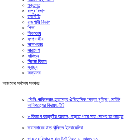
মুক্তমত
রংপুর বিভাগ
রাজনীতি
রাজশাহী বিভাগ
শিক্ষা
শিশুতোষ
সম্পাদকীয়
সাক্ষাৎকার
সারাদেশ
সাহিত্য
সিলেট বিভাগ
স্বাস্থ্য
অন্যান্য
আজকের সর্বশেষ সবখবর
সৌদি-পাকিস্তান-তুরস্কের ঐতিহাসিক ‘মক্কা চুক্তি’, মার্কিন
আধিপত্যের বিদায়ঘণ্টা?
৮ বিভাগে বজ্রবৃষ্টির আভাস, বাড়তে পারে সারা দেশের তাপমাত্রা
ক্যানসারের উচ্চ ঝুঁকিতে ইসরায়েলিরা
ভারতের হিমাচলে বাস উল্টে নিহত ৮, আহত ১০