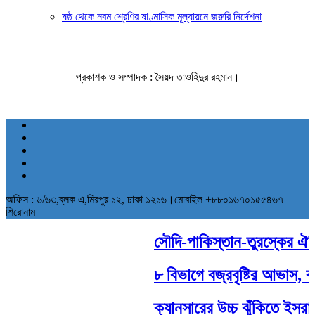
ষষ্ঠ থেকে নবম শ্রেণির ষাণ্মাসিক মূল্যায়নে জরুরি নির্দেশনা
প্রকাশক ও সম্পাদক : সৈয়দ তাওহিদুর রহমান।
অফিস : ৬/৬৩,ব্লক এ,মিরপুর ১২, ঢাকা ১২১৬।মোবাইল +৮৮০১৬৭০১৫৫৪৬৭
শিরোনাম
সৌদি-পাকিস্তান-তুরস্কের ঐতিহাসি
৮ বিভাগে বজ্রবৃষ্টির আভাস, বাড়তে
ক্যানসারের উচ্চ ঝুঁকিতে ইসরায়েলি