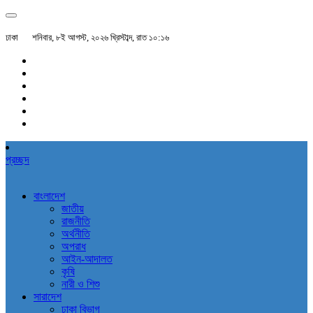
ঢাকা
শনিবার, ৮ই আগস্ট, ২০২৬ খ্রিস্টাব্দ, রাত ১০:১৬
প্রচ্ছদ
বাংলাদেশ
জাতীয়
রাজনীতি
অর্থনীতি
অপরাধ
আইন-আদালত
কৃষি
নারী ও শিশু
সারাদেশ
ঢাকা বিভাগ