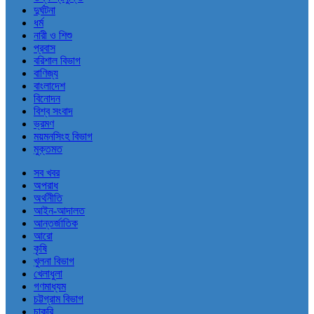
দুর্ঘটনা
ধর্ম
নারী ও শিশু
প্রবাস
বরিশাল বিভাগ
বাণিজ্য
বাংলাদেশ
বিনোদন
বিশ্ব সংবাদ
ভ্রমণ
ময়মনসিংহ বিভাগ
মুক্তমত
সব খবর
অপরাধ
অর্থনীতি
আইন-আদালত
আন্তর্জাতিক
আরো
কৃষি
খুলনা বিভাগ
খেলাধুলা
গণমাধ্যম
চট্টগ্রাম বিভাগ
চাকরি