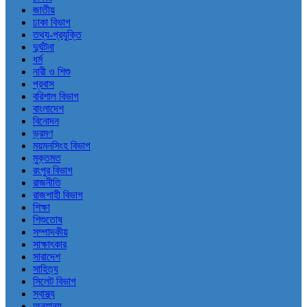
জাতীয়
ঢাকা বিভাগ
তথ্য-প্রযুক্তি
দুর্ঘটনা
ধর্ম
নারী ও শিশু
প্রবাস
বরিশাল বিভাগ
বাংলাদেশ
বিনোদন
ভ্রমণ
ময়মনসিংহ বিভাগ
মুক্তমত
রংপুর বিভাগ
রাজনীতি
রাজশাহী বিভাগ
শিক্ষা
শিশুতোষ
সম্পাদকীয়
সাক্ষাৎকার
সারাদেশ
সাহিত্য
সিলেট বিভাগ
স্বাস্থ্য
অন্যান্য