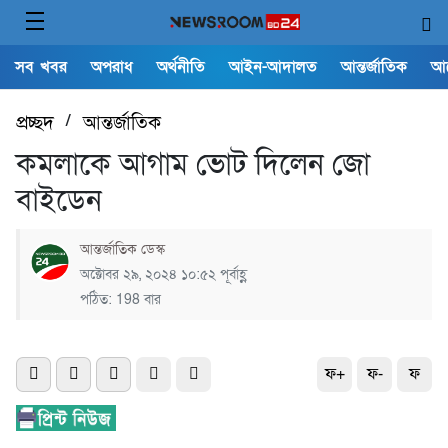
সব খবর
অপরাধ
অর্থনীতি
আইন-আদালত
আন্তর্জাতিক
আ
প্রচ্ছদ
/
আন্তর্জাতিক
কমলাকে আগাম ভোট দিলেন জো
বাইডেন
আন্তর্জাতিক ডেস্ক
অক্টোবর ২৯, ২০২৪ ১০:৫২ পূর্বাহ্ণ
পঠিত: 198 বার
ফ+
ফ-
ফ