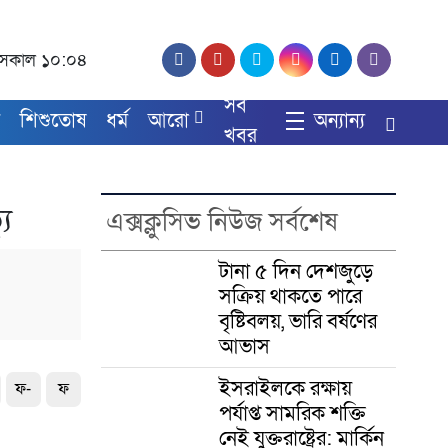
্দ, সকাল ১০:০৪
সব
য
শিশুতোষ
ধর্ম
আরো
অন্যান্য
খবর
যু
এক্সক্লুসিভ নিউজ সর্বশেষ
টানা ৫ দিন দেশজুড়ে
সক্রিয় থাকতে পারে
বৃষ্টিবলয়, ভারি বর্ষণের
আভাস
ইসরাইলকে রক্ষায়
ফ-
ফ
পর্যাপ্ত সামরিক শক্তি
নেই যুক্তরাষ্ট্রের: মার্কিন