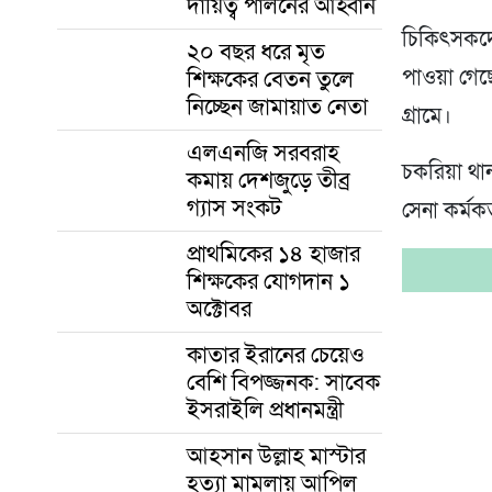
দায়িত্ব পালনের আহ্বান
চিকিৎসকদের
২০ বছর ধরে মৃত
শিক্ষকের বেতন তুলে
পাওয়া গেছ
নিচ্ছেন জামায়াত নেতা
গ্রামে।
এলএনজি সরবরাহ
চকরিয়া থান
কমায় দেশজুড়ে তীব্র
গ্যাস সংকট
সেনা কর্মক
প্রাথমিকের ১৪ হাজার
শিক্ষকের যোগদান ১
অক্টোবর
কাতার ইরানের চেয়েও
বেশি বিপজ্জনক: সাবেক
ইসরাইলি প্রধানমন্ত্রী
আহসান উল্লাহ মাস্টার
হত্যা মামলায় আপিল