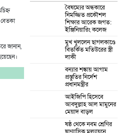
বৈষম্যের অন্ধকারে
চিহ্ন
নিমজ্জিত প্রকৌশল
র বেতকা
শিক্ষার আরেক জগত:
ইঞ্জিনিয়ারিং কলেজ
মুখ খুললেন ছাগলকাণ্ডে
করে জানান,
বিতর্কিত মতিউরের স্ত্রী
লাকী
 হয়েছেন।
বন্যার শঙ্কায় আগাম
প্রস্তুতির নির্দেশ
প্রধানমন্ত্রীর
আইজিপি হিসেবে
আবদুল্লাহ আল মামুনের
মেয়াদ বাড়ল
ষষ্ঠ থেকে নবম শ্রেণির
ষাণ্মাসিক মূল্যায়নে