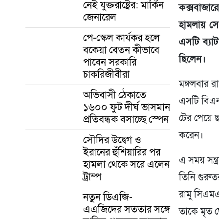
নেই যুক্তরাষ্ট্রের: মার্কিন
কক্সবাজার
জেনারেল
হামলায় সে
পে-স্কেল কার্যকর হলে
এসটি ব্যা
বকেয়া বেতন কীভাবে
ছিলেন।
পাবেন সরকারি
চাকরিজীবীরা
মঙ্গলবার 
অভিবাসী ঠেকাতে
এসটি বিএন) 
১৬০০ ফুট দীর্ঘ ভাসমান
টের পেয়ে ছত
প্রতিবন্ধক বসাচ্ছে স্পেন
করেন।
সৌদির উদ্বেগ ও
ইরানের হুঁশিয়ারির পর
এ সময় সন্ত
হামলা থেকে সরে এলেন
ট্রাম্প
তিনি গুরুত
রামু সিএমএ
নতুন ডিএজি-
এএজিদের সততার সঙ্গে
তাকে মৃত 