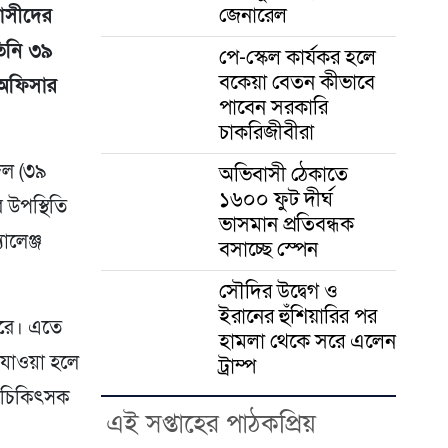
জেনারেল
রাসীদের
তিনি ৩৯
পে-স্কেল কার্যকর হলে
বকেয়া বেতন কীভাবে
 অফিসার
পাবেন সরকারি
চাকরিজীবীরা
দল (৩৯
অভিবাসী ঠেকাতে
১৬০০ ফুট দীর্ঘ
র উপস্থিতি
ভাসমান প্রতিবন্ধক
যালেঞ্জ
বসাচ্ছে স্পেন
সৌদির উদ্বেগ ও
ইরানের হুঁশিয়ারির পর
করে। এতে
হামলা থেকে সরে এলেন
 যাওয়া হলে
ট্রাম্প
ত চিকিৎসক
এই সপ্তাহের পাঠকপ্রিয়