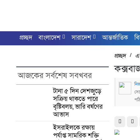
প্রচ্ছদ
বাংলাদেশ
সারাদেশ
আন্তর্জাতিক
ব
প্রচ্ছদ
/
এক
কক্সবাজ
আজকের সর্বশেষ সবখবর
নিজ
টানা ৫ দিন দেশজুড়ে
সেপ
সক্রিয় থাকতে পারে
পঠ
বৃষ্টিবলয়, ভারি বর্ষণের
আভাস
ইসরাইলকে রক্ষায়
পর্যাপ্ত সামরিক শক্তি