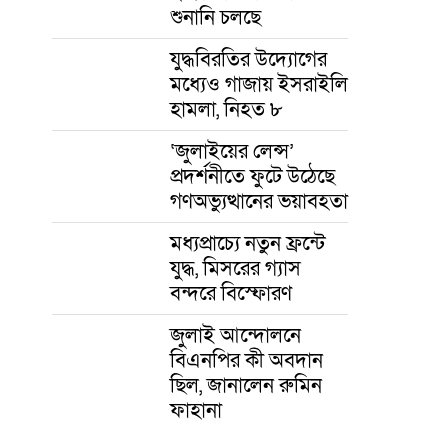
শুনানি চলছে
যুদ্ধবিরতির উদ্যোগের
মধ্যেও গাজায় ইসরাইলি
হামলা, নিহত ৮
‘জুলাইয়ের লেন্স’
প্রদর্শনীতে ফুটে উঠেছে
গণঅভ্যুত্থানের ভয়াবহতা
মধ্যপ্রাচ্যে নতুন ফ্রন্টে
যুদ্ধ, মিসরের গ্যাস
বন্দরে বিস্ফোরণ
জুলাই আন্দোলনে
বিএনপির কী অবদান
ছিল, জানালেন রুমিন
ফাহানা