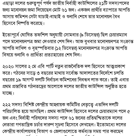
এছাড়া দলের গুরুত্বপূর্ণ পর্ষদ জাতীয় নির্বাহী কাউন্সিলের ২১টি সদস্যপদের
জন্য মনোনয়ন জমা দিয়েছেন মোট ৬১ জন। একজন প্রার্থীর ব্যাপারে আপত্তি
আসায় কমিশন সেটা যাচাই-বাছাই ও শুনানি শেষে তার মনোনয়ন বৈধ
হিসেবে নিষ্পত্তি করেছে।
ইতোপূর্বে ঘোষিত তফশিল অনুযায়ী সোমবার (৯ ডিসেম্বর) ছিল চেয়ারম্যান
পদে মনোনয়নপত্র জমা দেওয়ার শেষ দিন। আজ বুধবার মনোনয়নপত্র সংক্রান্ত
আপত্তি দাখিল ও বৃহস্পতিবার (১২ ডিসেম্বর) মনোনয়নপত্র সংক্রান্ত আপত্তি
বিষয়ে শুনানি ও প্রার্থিতা প্রত্যাহারের শেষ দিন।
২০২০ সালের ২ মে এবি পার্টি নতুন রাজনৈতিক দল হিসেবে আত্মপ্রকাশ
করে। গঠনের সাড়ে ৩ বছরের মাথায় সর্বোচ্চ আদালতের নির্দেশে চলতি
বছরের ১৯ আগস্ট দলটি নির্বাচন কমিশনের নিবন্ধন লাভ করে। তাই এবার
প্রথম প্রস্তাবিত গঠনতন্ত্রের আলোকে দলের জাতীয় কাউন্সিল অনুষ্ঠিত হতে
যাচ্ছে।
২২২ সদস্য বিশিষ্ট কেন্দ্রীয় আহ্বায়ক কমিটির নেতৃত্বে এতদিন দলটি
পরিচালিত হয়ে আসছিল। প্রথম কাউন্সিল হিসেবে দলের চেয়ারম্যান পদে ৫
জন এবং নির্বাহী পরিষদের সদস্য পদে ৬১ জনের প্রতিদ্বন্দ্বিতাকে দলের
নেতারা গণতান্ত্রিক চর্চার দারুণ সূচনা হিসেবে দেখছেন। ইতোমধ্যে দলের
কেন্দ্রীয় কার্যালয়সহ বিভাগ ও জেলাগুলোতে কর্মব্যস্ত সময় পার করছেন