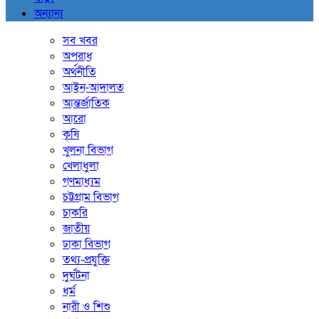
অন্যান্য
সব খবর
অপরাধ
অর্থনীতি
আইন-আদালত
আন্তর্জাতিক
আরো
কৃষি
খুলনা বিভাগ
খেলাধুলা
গণমাধ্যম
চট্টগ্রাম বিভাগ
চাকরি
জাতীয়
ঢাকা বিভাগ
তথ্য-প্রযুক্তি
দুর্ঘটনা
ধর্ম
নারী ও শিশু