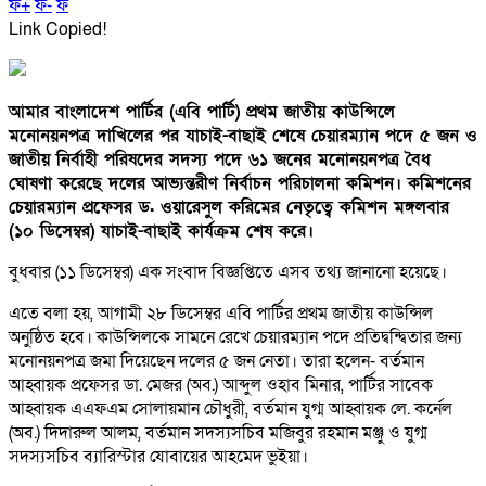
ফ+
ফ-
ফ
Link Copied!
আমার বাংলাদেশ পার্টির (এবি পার্টি) প্রথম জাতীয় কাউন্সিলে
মনোনয়নপত্র দাখিলের পর যাচাই-বাছাই শেষে চেয়ারম্যান পদে ৫ জন ও
জাতীয় নির্বাহী পরিষদের সদস্য পদে ৬১ জনের মনোনয়নপত্র বৈধ
ঘোষণা করেছে দলের আভ্যন্তরীণ নির্বাচন পরিচালনা কমিশন। কমিশনের
চেয়ারম্যান প্রফেসর ড. ওয়ারেসুল করিমের নেতৃত্বে কমিশন মঙ্গলবার
(১০ ডিসেম্বর) যাচাই-বাছাই কার্যক্রম শেষ করে।
বুধবার (১১ ডিসেম্বর) এক সংবাদ বিজ্ঞপ্তিতে এসব তথ্য জানানো হয়েছে।
এতে বলা হয়, আগামী ২৮ ডিসেম্বর এবি পার্টির প্রথম জাতীয় কাউন্সিল
অনুষ্ঠিত হবে। কাউন্সিলকে সামনে রেখে চেয়ারম্যান পদে প্রতিদ্বন্দ্বিতার জন্য
মনোনয়নপত্র জমা দিয়েছেন দলের ৫ জন নেতা। তারা হলেন- বর্তমান
আহ্বায়ক প্রফেসর ডা. মেজর (অব.) আব্দুল ওহাব মিনার, পার্টির সাবেক
আহ্বায়ক এএফএম সোলায়মান চৌধুরী, বর্তমান যুগ্ম আহ্বায়ক লে. কর্নেল
(অব.) দিদারুল আলম, বর্তমান সদস্যসচিব মজিবুর রহমান মঞ্জু ও যুগ্ম
সদস্যসচিব ব্যারিস্টার যোবায়ের আহমেদ ভুইয়া।