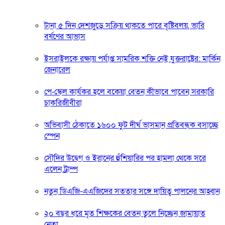
টানা ৫ দিন দেশজুড়ে সক্রিয় থাকতে পারে বৃষ্টিবলয়, ভারি
বর্ষণের আভাস
ইসরাইলকে রক্ষায় পর্যাপ্ত সামরিক শক্তি নেই যুক্তরাষ্ট্রের: মার্কিন
জেনারেল
পে-স্কেল কার্যকর হলে বকেয়া বেতন কীভাবে পাবেন সরকারি
চাকরিজীবীরা
অভিবাসী ঠেকাতে ১৬০০ ফুট দীর্ঘ ভাসমান প্রতিবন্ধক বসাচ্ছে
স্পেন
সৌদির উদ্বেগ ও ইরানের হুঁশিয়ারির পর হামলা থেকে সরে
এলেন ট্রাম্প
নতুন ডিএজি-এএজিদের সততার সঙ্গে দায়িত্ব পালনের আহ্বান
২০ বছর ধরে মৃত শিক্ষকের বেতন তুলে নিচ্ছেন জামায়াত
নেতা