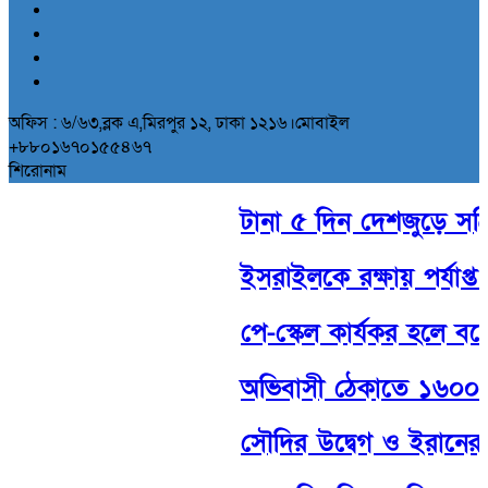
অফিস : ৬/৬৩,ব্লক এ,মিরপুর ১২, ঢাকা ১২১৬।মোবাইল
+৮৮০১৬৭০১৫৫৪৬৭
শিরোনাম
টানা ৫ দিন দেশজুড়ে সক্রি
ইসরাইলকে রক্ষায় পর্যাপ্ত সা
পে-স্কেল কার্যকর হলে বক
অভিবাসী ঠেকাতে ১৬০০ ফুট 
সৌদির উদ্বেগ ও ইরানের হু