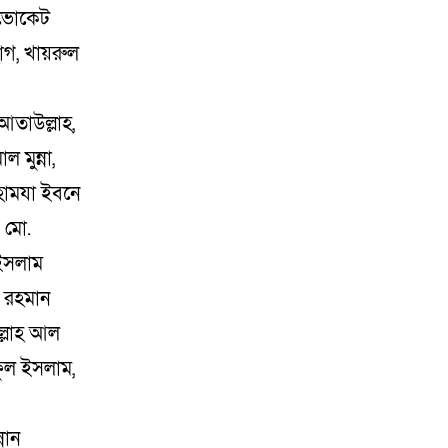
াডভোকেট
াগ, খায়রুল
 আতাউল্লাহ,
 মুন্না,
ামযা ইবনে
 মো.
ইসলাম
র রহমান
ল্লাহ আল
ফুল ইসলাম,
নান