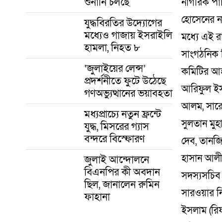
শুনানি চলছে
নাগরিক পা
হোসেনের ন
যুদ্ধবিরতির উদ্যোগের
মধ্যেও গাজায় ইসরাইলি
মধ্যে এই র
হামলা, নিহত ৮
সাংগঠনিক ব
‘জুলাইয়ের লেন্স’
কমিটির আহ্
প্রদর্শনীতে ফুটে উঠেছে
আরিফুল ইসল
গণঅভ্যুত্থানের ভয়াবহতা
আলম, সারোয
মধ্যপ্রাচ্যে নতুন ফ্রন্টে
সুলতান মুহ
যুদ্ধ, মিসরের গ্যাস
বন্দরে বিস্ফোরণ
দেব, তানজি
হাসান আল
জুলাই আন্দোলনে
বিএনপির কী অবদান
সদস্যসচিব 
ছিল, জানালেন রুমিন
সারওয়ার ন
ফাহানা
ইসলাম (রি