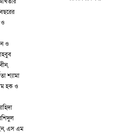
ে আখতার
 বছরের
ন ও
িন ও
াহবুব
বীন,
তা শ্যামা
শাম হক ও
নাহিদা
রশিদুল
েইন, এস এম