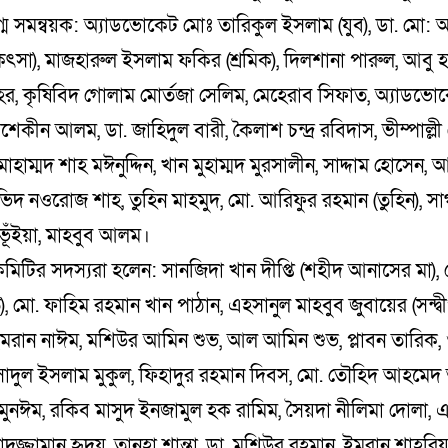
্ম সমন্বয়ক: অ্যাডভোকেট মোঃ তারিকুল ইসলাম (যুব), ডা. মো: আ
ৎসা), মাজহারুল ইসলাম ফকির (শ্রমিক), দিলশানা পারুল, আবু হ
হের, কৃষিবিদ গোলাম মোর্তজা সেলিম, মেহেরাব সিফাত, অ্যাডভ
কীন আলম, ডা. জাহিদুল বারী, কৈলাশ চন্দ্র রবিদাস, ভীম্পাল্ল
োহাম্মদ শাহ মঈনুদ্দিন, খান মুহাম্মদ মুরসালীন, সাদ্দাম হোসেন, আ
িদ নওরোজ শাহ, তুহিন মাহমুদ, মো. আরিফুর রহমান (তুহিন), সাগ
ভূঁইয়া, মাহবুব আলম।
িটির সদস্যরা হলেন: সানজিদা খান দীপ্তি (শহীদ আনাসের মা), খ
), মো. ফাহিম রহমান খান পাঠান, এহসানুল মাহবুব জুবায়ের (সন্দ
মরান নাঈম, মশিউর আমিন শুভ, আল আমিন শুভ, প্লাবন তারিক,
াদুল ইসলাম মুকুল, ফিহাদুর রহমান দিবস, মো. তৌহিদ আহমে
 মুনঈম, রকিব মাসুদ ইনজামুল হক রামিম, সৈয়দা নীলিমা দোলা
দুজ্জামান হৃদয়, তানহা শান্তা, ডা. মশিউর রহমান, ইমরান শাহরিয়