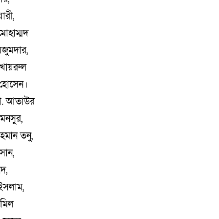
ারী,
মোহাম্মদ
মজুমদার,
খায়রুল
 হোসেন।
ডা. আতাউর
মনসুর,
হমান তনু,
সান,
েদ,
ইসলাম,
ামিল