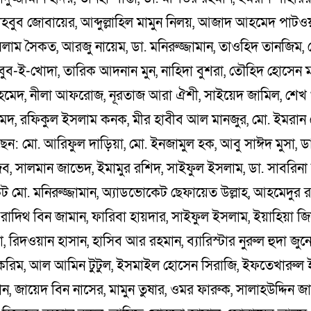
হবুব জোবায়ের, আব্দুল্লাহিল মামুন নিলয়, আজাদ আহমেদ পাটওয়
লাম সৈকত, আরজু নায়েম, ডা. মনিরুজ্জামান, তাওহিদ তানজিম, 
বুব-ই-খোদা, তারিক আদনান মুন, নাহিদা বুশরা, তৌহিদ হোসেন 
মেদ, নীলা আফরোজ, নূরতাজ আরা ঐশী, সাইয়েদ জামিল, শেখ 
দ, রফিকুল ইসলাম কনক, মীর হাবীব আল মানজুর, মো. ইমরান
ন: মো. আরিফুল দাড়িয়া, মো. ইনজামুল হক, আবু সাঈদ মুসা, 
ব, সালমান জাভেদ, ইমামুর রশিদ, সাইফুল ইসলাম, ডা. সাবরিনা 
 মো. মনিরুজ্জামান, অ্যাডভোকেট ছেফায়েত উল্লাহ, আহমেদুর র
 রাদিথ বিন জামান, ফারিবা হায়দার, সাইফুল ইসলাম, ইয়াহিয়া জি
, রিদওয়ান হাসান, হাসিব আর রহমান, ব্যারিস্টার নুরুল হুদা জুন
 করিম, আল আমিন টুটুল, ইসমাইল হোসেন সিরাজি, ইফতেখারুল 
ন, জায়েদ বিন নাসের, মামুন তুষার, ওমর ফারুক, সালাহউদ্দিন জ