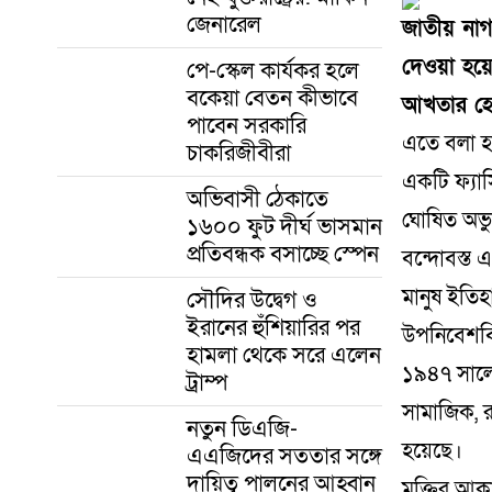
জেনারেল
জাতীয় নাগ
দেওয়া হয়ে
পে-স্কেল কার্যকর হলে
বকেয়া বেতন কীভাবে
আখতার হো
পাবেন সরকারি
এতে বলা হয়ে
চাকরিজীবীরা
একটি ফ্যাস
অভিবাসী ঠেকাতে
ঘোষিত অভ্য
১৬০০ ফুট দীর্ঘ ভাসমান
প্রতিবন্ধক বসাচ্ছে স্পেন
বন্দোবস্ত
মানুষ ইতিহ
সৌদির উদ্বেগ ও
ইরানের হুঁশিয়ারির পর
উপনিবেশবি
হামলা থেকে সরে এলেন
১৯৪৭ সালে এ
ট্রাম্প
সামাজিক, র
নতুন ডিএজি-
হয়েছে।
এএজিদের সততার সঙ্গে
দায়িত্ব পালনের আহ্বান
মুক্তির আকা