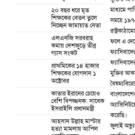
২০ বছর ধরে মৃত
মাধ্যমে পাক
শিক্ষকের বেতন তুলে
সময়ে ১৯৭২
নিচ্ছেন জামায়াত নেতা
রাষ্ট্রকাঠা
এলএনজি সরবরাহ
ফলে এ দেশে
কমায় দেশজুড়ে তীব্র
ফ্যাসিবাদে
গ্যাস সংকট
ফ্যাসিবাদ
প্রাথমিকের ১৪ হাজার
শিক্ষকের যোগদান ১
মুক্তির আক
অক্টোবর
বৈষম্যবিরো
কাতার ইরানের চেয়েও
বাংলাদেশের
বেশি বিপজ্জনক: সাবেক
অ্যাভিনিউয
ইসরাইলি প্রধানমন্ত্রী
করেছি।
আহসান উল্লাহ মাস্টার
জুলাই অভ্য
হত্যা মামলায় আপিল