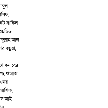
ব্দুল
ানিফ,
োকেট সাকিল
ী ডেভিড
ব্দুল্লাহ আল
র বড়ুয়া,
োকন চন্দ্র
্বীপ), ঋআজ
 ওমর
দ আশিক,
, এস আই
ার,