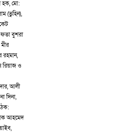
ল হক, মো:
ম (তুহিন),
োকেট
গুফতা বুশরা
 মীর
র রহমান,
 রিয়াজ ও
য়দার, আলী
না দিনা,
গঠক:
্তাক আহমেদ
য়াইব,