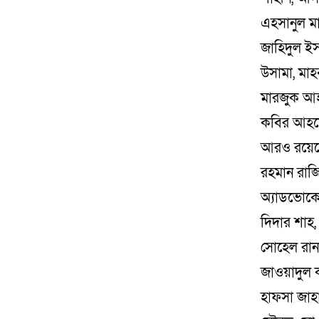
এহসানুল মা
জাহিদুল ইস
উসামা, মাহ
মারজুক আহ
কবির আহমে
আরও রয়েছে
রহমান রাজি
অ্যাডভোকেট
দিদার শাহ,
সোহেল রানা
জাওয়াদুল
হাফসা জাহা