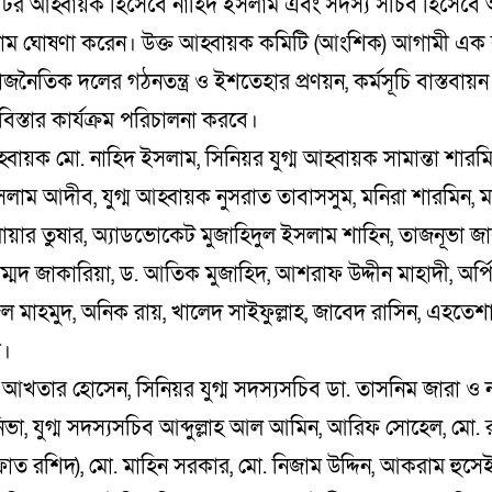
র্টির আহ্বায়ক হিসেবে নাহিদ ইসলাম এবং সদস্য সচিব হিসেব
াম ঘোষণা করেন। উক্ত আহ্বায়ক কমিটি (আংশিক) আগামী এক
াজনৈতিক দলের গঠনতন্ত্র ও ইশতেহার প্রণয়ন, কর্মসূচি বাস্তবায়
িস্তার কার্যক্রম পরিচালনা করবে।
বায়ক মো. নাহিদ ইসলাম, সিনিয়র যুগ্ম আহ্বায়ক সামান্তা শারম
াম আদীব, যুগ্ম আহ্বায়ক নুসরাত তাবাসসুম, মনিরা শারমিন, ম
়ার তুষার, অ্যাডভোকেট মুজাহিদুল ইসলাম শাহিন, তাজনূভা জা
াম্মদ জাকারিয়া, ড. আতিক মুজাহিদ, আশরাফ উদ্দীন মাহাদী, অর্পি
ল মাহমুদ, অনিক রায়, খালেদ সাইফুল্লাহ, জাবেদ রাসিন, এহতে
ী।
আখতার হোসেন, সিনিয়র যুগ্ম সদস্যসচিব ডা. তাসনিম জারা ও 
িভা, যুগ্ম সদস্যসচিব আব্দুল্লাহ আল আমিন, আরিফ সোহেল, মো. 
ফাত রশিদ), মো. মাহিন সরকার, মো. নিজাম উদ্দিন, আকরাম হুস