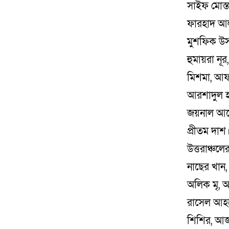
সাইফ মোস্ত
ফারহাদ আলম
মুশফিক উস
হুমায়রা ন
মিশমা, আফস
আরশাদুল হক
জয়নাল আব
প্রীতম দাশ
উত্তরাঞ্চল
নাছের খান,
অলিক মৃ, 
রাসেল আহম
শিশির, আজা