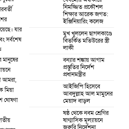
নিমজ্জিত প্রকৌশল
রবর্তী
শিক্ষার আরেক জগত:
েশের
ইঞ্জিনিয়ারিং কলেজ
িয়েছে। যার
মুখ খুললেন ছাগলকাণ্ডে
বং সর্বশেষ
বিতর্কিত মতিউরের স্ত্রী
লাকী
ে
বন্যার শঙ্কায় আগাম
 মানুষের
প্রস্তুতির নির্দেশ
ায়নে
প্রধানমন্ত্রীর
গে আমরা,
আইজিপি হিসেবে
ক মিয়া
আবদুল্লাহ আল মামুনের
কাশ ঘোষণা
মেয়াদ বাড়ল
ষষ্ঠ থেকে নবম শ্রেণির
ষাণ্মাসিক মূল্যায়নে
াতীয়
জরুরি নির্দেশনা