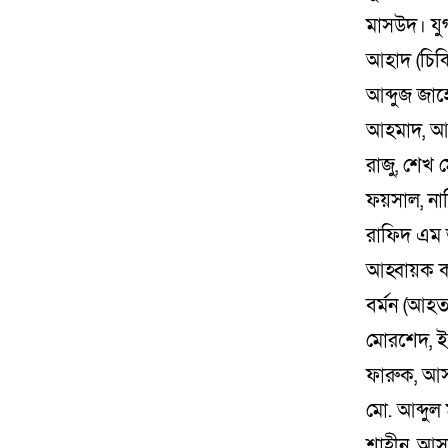
মাসউদ। যুগ
আহাদ (চিকি
আব্দুজ জা
আহমাদ, আশে
রাজু, শেখ ম
ফয়সাল, নাভ
রাফিদ এম 
আহ্বায়ক কম
বর্মন (আহত
মোরশেদ, ই
ফারুক, আস
মো. আব্দুল
শাহীন, আসা