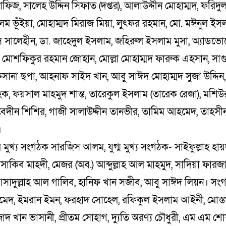
াফিজ, সালেহ উদ্দিন সিফাত (দপ্তর), আলাউদ্দীন মোহাম্মদ, ফরিদু
 ভূঁইয়া, মোহাম্মদ মিরাজ মিয়া, লুৎফর রহমান, মো. মঈনুল ইসলা
 সালেহীন, ডা. জাহেদুল ইসলাম, জহিরুল ইসলাম মুসা, অ্যাডভ
ূর, মোশফিকুর রহমান জোহান, মোল্লা মোহাম্মদ ফারুক এহসান, সা
ানা ছপা, আহনাফ সাইদ খান, আবু সাঈদ মোহাম্মদ সুজা উদ্দিন,
, ফয়সাল মাহমুদ শান্ত, তারেকুল ইসলাম (তারেক রেজা), মশিউ
েদীন শিশির, গাজী সালাউদ্দীন তানভীর, তামিম আহমেদ, তাহসীন
।
ের মুখ্য সংগঠক সারজিস আলম, যুগ্ম মুখ্য সংগঠক- সাইফুল্লাহ হা
 সাকিব মাহদী, মেজর (অব.) আব্দুল্লাহ আল মাহমুদ, সাদিয়া ফারজা
আসাদুল্লাহ আল গালিব, হানিফ খান সজীব, আবু সাঈদ লিয়ন। সং
েদ, ইমরান ইমন, ফরহাদ সোহেল, রফিকুল ইসলাম আইনী, মোস
দ খান ভাসানী, প্রীতম সোহাগ, দ্যুতি অরণ্য চৌধুরী, এম এম শো