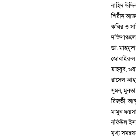
নাহিদ উদ্দ
শিরীন আক্ত
কবির ও সাঈ
দক্ষিণাঞ্চল
ডা. মাহমুদা
জোবাইরুল 
মাহবুব, ওয়
রাসেল আহম
সুমন, মুনত
রিজভী, আব
মামুন ফয়সা
নফিউল ইসল
মুখ্য সমন্ব