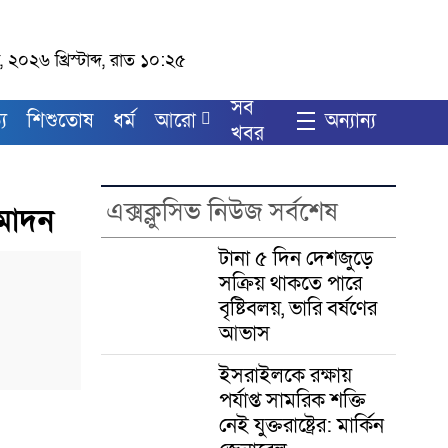
 ২০২৬ খ্রিস্টাব্দ, রাত ১০:২৫
সব
য
শিশুতোষ
ধর্ম
আরো
অন্যান্য
খবর
এক্সক্লুসিভ নিউজ সর্বশেষ
মোদন
টানা ৫ দিন দেশজুড়ে
সক্রিয় থাকতে পারে
বৃষ্টিবলয়, ভারি বর্ষণের
আভাস
ইসরাইলকে রক্ষায়
পর্যাপ্ত সামরিক শক্তি
নেই যুক্তরাষ্ট্রের: মার্কিন