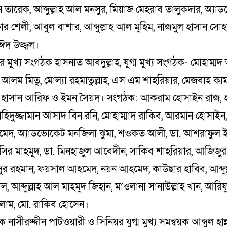
িন তারেক, আব্দুল্লাহ আল মনসুর, মিয়াজ মেহরাব তালুকদার, অ্য
ার শেলী, আবুল বাশার, আব্দুল্লাহ আল মুহিম, নাজমুল হাসান সোহ
দ উজ্জ্বল।
ের মুখ্য সংগঠক হাসনাত আবদুল্লাহ, যুগ্ম মুখ্য সংগঠক- মোহাম্মদ
 আলম মিতু, মোল্যা রহমাতুল্লাহ, এস এম শাহরিয়ার, মেজবাহ কামাল
হাসান আরিফ ও ইমন সৈয়দ। সংগঠক: আকরাম হোসাইন রাজ, হ
াহিদুজ্জামান আসাদ বিন রনি, মোহাম্মাদ রাকিব, আরমান হোসাইন,
েদ, অ্যাডভোকেট মনজিলা ঝুমা, শওকত আলী, ডা. আশরাফুল 
াসির মাহমুদ, ডা. মিনহাজুল আবেদীন, সাকিব শাহরিয়ার, আজিজু
্দুর রহমান, ফয়সাল আহমেদ, নয়ন আহমেদ, কাউছার হাবিব, আব্দু
ল, আব্দুল্লাহ আল মাহমুদ জিহান, মাওলানা সানাউল্লাহ খান, আরি
াম, মো. রাকিব হোসেন।
য়ক নাসীরুদ্দীন পাটওয়ারী ও সিনিয়র যুগ্ম মুখ্য সমন্বয়ক আব্দুল হান্