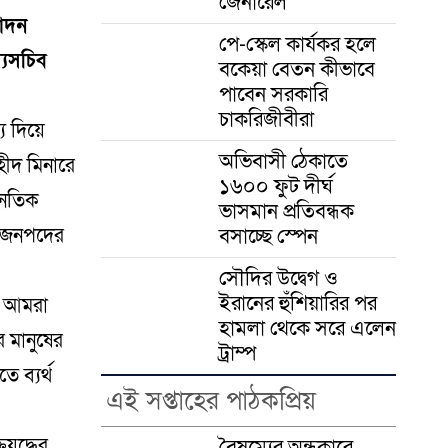
জেনারেল
মোদন
পে-স্কেল কার্যকর হলে
্যসচিব
বকেয়া বেতন কীভাবে
পাবেন সরকারি
চাকরিজীবীরা
য দিয়ে
অভিবাসী ঠেকাতে
হীদ মিনারে
১৬০০ ফুট দীর্ঘ
নৈতিক
ভাসমান প্রতিবন্ধক
বসাচ্ছে স্পেন
ই জনপদের
সৌদির উদ্বেগ ও
ইরানের হুঁশিয়ারির পর
ে আমরা
হামলা থেকে সরে এলেন
র মানুষের
ট্রাম্প
 ব্যর্থ
এই সপ্তাহের পাঠকপ্রিয়
যুদ্ধের
বৈষম্যের অন্ধকারে