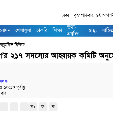
ঢাকা
বৃহস্পতিবার, ৬ই আগস্ট,
তথ্য-
িনোদন
খেলাধুলা
চাকরি
শিক্ষা
স্বাস্থ্য
সাহিত্
প্রযুক্তি
্সক্লুসিভ নিউজ
ি’র ২১৭ সদস্যের আহ্বায়ক কমিটি অনু
িবেদক
৫ ১০:১০ পূর্বাহ্ণ
 বার
ফ+
ফ-
ফ