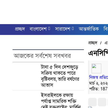
প্রচ্ছদ
বাংলাদেশ
সারাদেশ
আন্তর্জাতিক
ব
প্রচ্ছদ
এক
/
এনসিপ
আজকের সর্বশেষ সবখবর
টানা ৫ দিন দেশজুড়ে
সক্রিয় থাকতে পারে
নিজস্ব প্রত
বৃষ্টিবলয়, ভারি বর্ষণের
মার্চ ২, ২০২
আভাস
পঠিত: 187
ইসরাইলকে রক্ষায়
পর্যাপ্ত সামরিক শক্তি
নেই যুক্তরাষ্ট্রের: মার্কিন