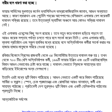
নারীর বলে ধারণা করা হচ্ছে।
ফায়ার সার্ভিসের মুখপাত্র কর্নেল ভ্যাসিলিওস ভাথ্রাকোজিয়ানিস জানান, আগুন অব্যাহত
আছে। কারণ ম্যারাথন এবং পেন্টেলি শহরের আশেপাশের বেশিরভাগ এলাকায় বেশ কয়েকটি
দাবানল সক্রিয় রয়েছে। তবে উত্তরপূর্ব অ্যাটিকা অঞ্চলে আর কোনও সক্রিয় দাবানল
নেই।
এই এলাকায় এথেন্সের কিছু অংশ রয়েছে। তবে নতুন করে দাবানল ছড়িয়ে পড়লে তা
আরও কয়েক সপ্তাহ পর্যন্ত চলতে পারে বলে সতর্ক করেন তিনি। এসব এলাকার বাড়ি,
ব্যবসা প্রতিষ্ঠান এবং স্কুল হুমকির মধ্যে রয়েছে বলে অগ্নিনির্বাপক কর্মীরা সতর্ক করার পর
হাজার হাজার মানুষকে সরিয়ে নেওয়া হয়েছে।
রবিবার বিকেলে গ্রিসের রাজধানী থেকে ৩৫ কিলোমিটার উত্তরে দাবানল শুরু হয়। তখন
থেকে ৭০০ টির বেশি অগ্নিনির্বাপক কর্মী, ১৯৯টি ফায়ার ইঞ্জিন এবং ৩৫টি ওয়াটারবোম্বিং
বিমান আগুন নেভানোর চেষ্টা করে যাচ্ছে। দাবানল নেভাতে গ্রিসকে সাহায্যের হাত
বাড়িয়েছে ইউরোপের অন্য দেশগুলো।
ইতালি এরই মধ্যে দুটি বিমান পাঠিয়েছে। আগুন নেভাতে একটি করে বিমান পাঠিয়েছে
সার্বিয়া ও ফ্রান্স। স্পেন, চেক প্রজাতন্ত্র এবং রোমানিয়া আরও যানবাহন, কর্মী এবং
সাহায্য পাঠাচ্ছে। প্রতিবেশী দেশ তুরস্কও দুটি বিমান এবং একটি হেলিকপ্টার পাঠানোর
প্রস্তুতি নিচ্ছে।
আন্তর্জাতিক সর্বশেষ