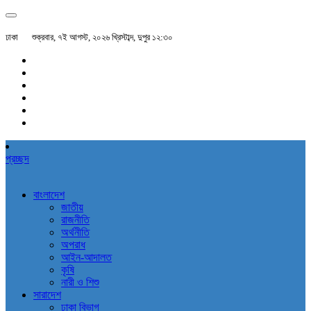
ঢাকা
শুক্রবার, ৭ই আগস্ট, ২০২৬ খ্রিস্টাব্দ, দুপুর ১২:৩০
প্রচ্ছদ
বাংলাদেশ
জাতীয়
রাজনীতি
অর্থনীতি
অপরাধ
আইন-আদালত
কৃষি
নারী ও শিশু
সারাদেশ
ঢাকা বিভাগ