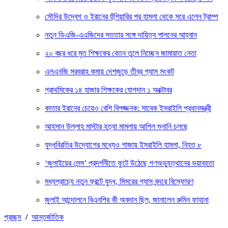
সৌদির উদ্বেগ ও ইরানের হুঁশিয়ারির পর হামলা থেকে সরে এলেন ট্রাম্প
নতুন ডিএজি-এএজিদের সততার সঙ্গে দায়িত্ব পালনের আহ্বান
২০ বছর ধরে মৃত শিক্ষকের বেতন তুলে নিচ্ছেন জামায়াত নেতা
এলএনজি সরবরাহ কমায় দেশজুড়ে তীব্র গ্যাস সংকট
প্রাথমিকের ১৪ হাজার শিক্ষকের যোগদান ১ অক্টোবর
কাতার ইরানের চেয়েও বেশি বিপজ্জনক: সাবেক ইসরাইলি প্রধানমন্ত্রী
আহসান উল্লাহ মাস্টার হত্যা মামলায় আপিল শুনানি চলছে
যুদ্ধবিরতির উদ্যোগের মধ্যেও গাজায় ইসরাইলি হামলা, নিহত ৮
‘জুলাইয়ের লেন্স’ প্রদর্শনীতে ফুটে উঠেছে গণঅভ্যুত্থানের ভয়াবহতা
মধ্যপ্রাচ্যে নতুন ফ্রন্টে যুদ্ধ, মিসরের গ্যাস বন্দরে বিস্ফোরণ
জুলাই আন্দোলনে বিএনপির কী অবদান ছিল, জানালেন রুমিন ফাহানা
প্রচ্ছদ
/
আন্তর্জাতিক