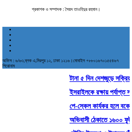
প্রকাশক ও সম্পাদক : সৈয়দ তাওহিদুর রহমান।
অফিস : ৬/৬৩,ব্লক এ,মিরপুর ১২, ঢাকা ১২১৬।মোবাইল +৮৮০১৬৭০১৫৫৪৬৭
শিরোনাম
টানা ৫ দিন দেশজুড়ে সক্রিয় থা
ইসরাইলকে রক্ষায় পর্যাপ্ত সামর
পে-স্কেল কার্যকর হলে বকেয়া
অভিবাসী ঠেকাতে ১৬০০ ফুট দীর