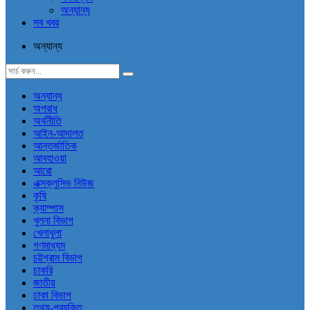
অন্যান্য
সব খবর
অন্যান্য
অন্যান্য
অপরাধ
অর্থনীতি
আইন-আদালত
আন্তর্জাতিক
আবহাওয়া
আরো
এক্সক্লুসিভ নিউজ
কৃষি
ক্যাম্পাস
খুলনা বিভাগ
খেলাধুলা
গণমাধ্যম
চট্টগ্রাম বিভাগ
চাকরি
জাতীয়
ঢাকা বিভাগ
তথ্য-প্রযুক্তি