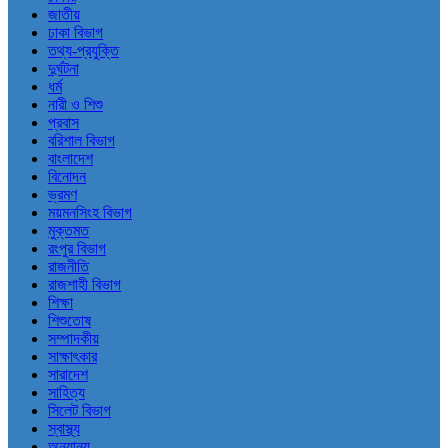
জাতীয়
ঢাকা বিভাগ
তথ্য-প্রযুক্তি
দুর্ঘটনা
ধর্ম
নারী ও শিশু
প্রবাস
বরিশাল বিভাগ
বাংলাদেশ
বিনোদন
ভ্রমণ
ময়মনসিংহ বিভাগ
মুক্তমত
রংপুর বিভাগ
রাজনীতি
রাজশাহী বিভাগ
শিক্ষা
শিশুতোষ
সম্পাদকীয়
সাক্ষাৎকার
সারাদেশ
সাহিত্য
সিলেট বিভাগ
স্বাস্থ্য
অন্যান্য