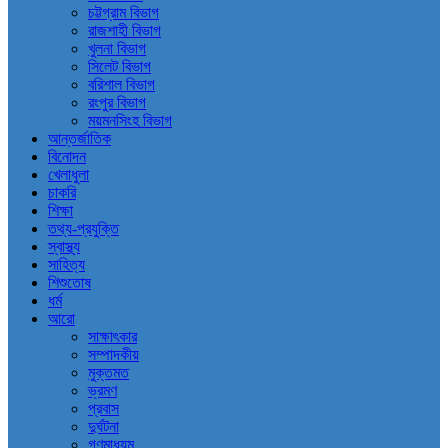
চট্টগ্রাম বিভাগ
রাজশাহী বিভাগ
খুলনা বিভাগ
সিলেট বিভাগ
বরিশাল বিভাগ
রংপুর বিভাগ
ময়মনসিংহ বিভাগ
আন্তর্জাতিক
বিনোদন
খেলাধুলা
চাকরি
শিক্ষা
তথ্য-প্রযুক্তি
স্বাস্থ্য
সাহিত্য
শিশুতোষ
ধর্ম
আরো
সাক্ষাৎকার
সম্পাদকীয়
মুক্তমত
ভ্রমণ
প্রবাস
দুর্ঘটনা
গণমাধ্যম