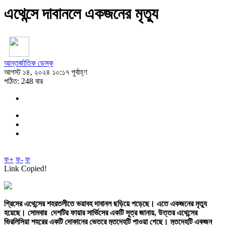
এথেন্সে দাবানলে একজনের মৃত্যু
আন্তর্জাতিক ডেস্ক
আগস্ট ১৪, ২০২৪ ১০:১৭ পূর্বাহ্ণ
পঠিত: 248 বার
ফ+
ফ-
ফ
Link Copied!
গ্রিসের এথেন্সের শহরতলীতে ভয়াবহ দাবানল ছড়িয়ে পড়েছে। এতে একজনের মৃত্যু
হয়েছে। সোমবার দেশটির ফায়ার সার্ভিসের একটি সূত্র জানায়, উত্তর এথেন্সের
ভ্রিলিসিয়া শহরের একটি দোকানের ভেতরে মৃতদেহটি পাওয়া গেছে। মৃতদেহটি একজন