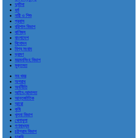
দুর্ঘটনা
ধর্ম
নারী ও শিশু
প্রবাস
বরিশাল বিভাগ
বাণিজ্য
বাংলাদেশ
বিনোদন
বিশ্ব সংবাদ
ভ্রমণ
ময়মনসিংহ বিভাগ
মুক্তমত
সব খবর
অপরাধ
অর্থনীতি
আইন-আদালত
আন্তর্জাতিক
আরো
কৃষি
খুলনা বিভাগ
খেলাধুলা
গণমাধ্যম
চট্টগ্রাম বিভাগ
চাকরি