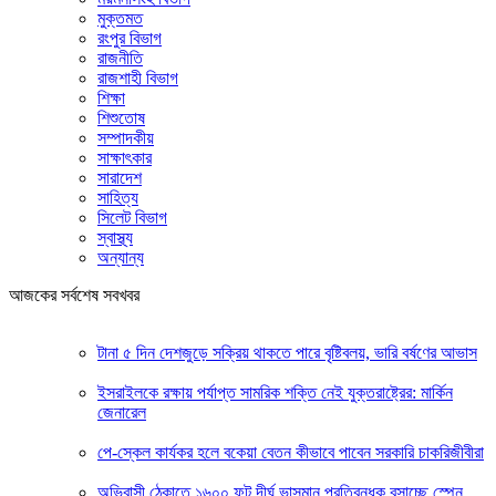
মুক্তমত
রংপুর বিভাগ
রাজনীতি
রাজশাহী বিভাগ
শিক্ষা
শিশুতোষ
সম্পাদকীয়
সাক্ষাৎকার
সারাদেশ
সাহিত্য
সিলেট বিভাগ
স্বাস্থ্য
অন্যান্য
আজকের সর্বশেষ সবখবর
টানা ৫ দিন দেশজুড়ে সক্রিয় থাকতে পারে বৃষ্টিবলয়, ভারি বর্ষণের আভাস
ইসরাইলকে রক্ষায় পর্যাপ্ত সামরিক শক্তি নেই যুক্তরাষ্ট্রের: মার্কিন
জেনারেল
পে-স্কেল কার্যকর হলে বকেয়া বেতন কীভাবে পাবেন সরকারি চাকরিজীবীরা
অভিবাসী ঠেকাতে ১৬০০ ফুট দীর্ঘ ভাসমান প্রতিবন্ধক বসাচ্ছে স্পেন