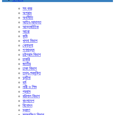
সব খবর
অপরাধ
অর্থনীতি
আইন-আদালত
আন্তর্জাতিক
আরো
কৃষি
খুলনা বিভাগ
খেলাধুলা
গণমাধ্যম
চট্টগ্রাম বিভাগ
চাকরি
জাতীয়
ঢাকা বিভাগ
তথ্য-প্রযুক্তি
দুর্ঘটনা
ধর্ম
নারী ও শিশু
প্রবাস
বরিশাল বিভাগ
বাংলাদেশ
বিনোদন
ভ্রমণ
ময়মনসিংহ বিভাগ