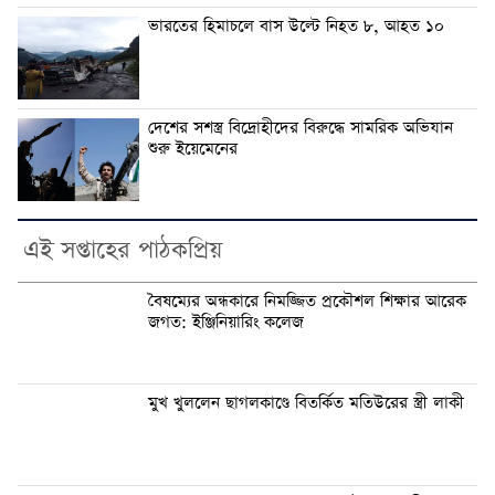
ভারতের হিমাচলে বাস উল্টে নিহত ৮, আহত ১০
দেশের সশস্ত্র বিদ্রোহীদের বিরুদ্ধে সামরিক অভিযান
শুরু ইয়েমেনের
এই সপ্তাহের পাঠকপ্রিয়
বৈষম্যের অন্ধকারে নিমজ্জিত প্রকৌশল শিক্ষার আরেক
জগত: ইঞ্জিনিয়ারিং কলেজ
মুখ খুললেন ছাগলকাণ্ডে বিতর্কিত মতিউরের স্ত্রী লাকী