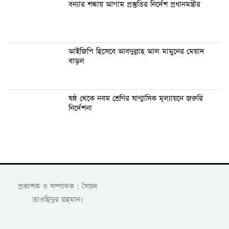
বন্যার শঙ্কায় আগাম প্রস্তুতির নির্দেশ প্রধানমন্ত্রীর
আইজিপি হিসেবে আবদুল্লাহ আল মামুনের মেয়াদ
বাড়ল
ষষ্ঠ থেকে নবম শ্রেণির ষাণ্মাসিক মূল্যায়নে জরুরি
নির্দেশনা
প্রকাশক ও সম্পাদক : সৈয়দ
তাওহিদুর রহমান।