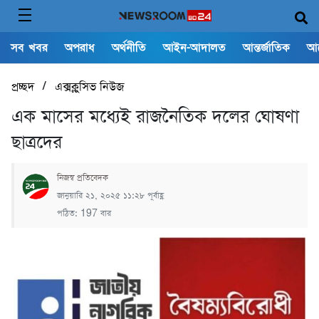
সব খবর
অপরাধ
অর্থনীতি
আইন-আদালত
আন্তর্জাতিক
আ
/
প্রচ্ছদ
এক্সক্লুসিভ নিউজ
এক মাসের মধ্যেই রাজনৈতিক দলের ঘোষণা
ছাত্রদের
নিজস্ব প্রতিবেদক
জানুয়ারি ২১, ২০২৫ ১১:২৮ পূর্বাহ্ণ
পঠিত: 197 বার