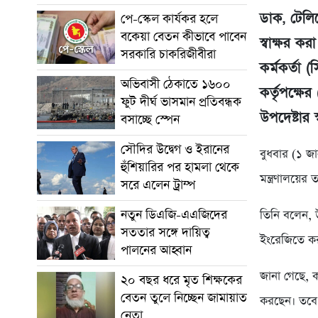
ডাক, টেলিয
পে-স্কেল কার্যকর হলে
বকেয়া বেতন কীভাবে পাবেন
স্বাক্ষর কর
সরকারি চাকরিজীবীরা
কর্মকর্তা 
অভিবাসী ঠেকাতে ১৬০০
কর্তৃপক্
ফুট দীর্ঘ ভাসমান প্রতিবন্ধক
উপদেষ্টার 
বসাচ্ছে স্পেন
সৌদির উদ্বেগ ও ইরানের
বুধবার (১ জ
হুঁশিয়ারির পর হামলা থেকে
মন্ত্রণালয়ের
সরে এলেন ট্রাম্প
নতুন ডিএজি-এএজিদের
তিনি বলেন, 
সততার সঙ্গে দায়িত্ব
ইংরেজিতে কর
পালনের আহ্বান
জানা গেছে, ক
২০ বছর ধরে মৃত শিক্ষকের
বেতন তুলে নিচ্ছেন জামায়াত
করছেন। তবে চ
নেতা