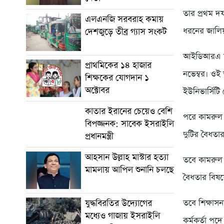
তার প্রথম দ
এলএনজি সরবরাহ কমায়
ধরনের জালিয়
দেশজুড়ে তীব্র গ্যাস সংকট
আইডিআরএ সূ
প্রাথমিকের ১৪ হাজার
নভেম্বর। ওই
শিক্ষকের যোগদান ১
অক্টোবর
ইউনিভার্সিট
কাতার ইরানের চেয়েও বেশি
পরে কামরুল 
বিপজ্জনক: সাবেক ইসরাইলি
দুটির বৈধতা
প্রধানমন্ত্রী
আহসান উল্লাহ মাস্টার হত্যা
তবে কামরুল 
মামলায় আপিল শুনানি চলছে
বৈধতার বিষয়
যুদ্ধবিরতির উদ্যোগের
তবে শিক্ষাসনদ
মধ্যেও গাজায় ইসরাইলি
কর্মকর্তা প