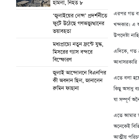
হামলা, নিহত ৮
এরপর গত বছ
‘জুলাইয়ের লেন্স’ প্রদর্শনীতে
ফুটে উঠেছে গণঅভ্যুত্থানের
খন্দকার। এ 
ভয়াবহতা
উপদেষ্টা না
মধ্যপ্রাচ্যে নতুন ফ্রন্টে যুদ্ধ,
এদিকে, গত ২
মিসরের গ্যাস বন্দরে
বিস্ফোরণ
আধাসরকারি প
জুলাই আন্দোলনে বিএনপির
এতে বলা হয়েছ
কী অবদান ছিল, জানালেন
রুমিন ফাহানা
কিছু অসাধু ব
যা সম্পূর্ণ অ
এতে আমার সু
অনেকেই বিভি
আত্মীয় পরিচ