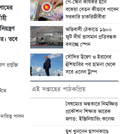
পে-স্কেল কার্যকর হলে
সলামের
বকেয়া বেতন কীভাবে পাবেন
সরকারি চাকরিজীবীরা
বাহী
য়ন্ত্রণ
অভিবাসী ঠেকাতে ১৬০০
ফুট দীর্ঘ ভাসমান প্রতিবন্ধক
ার। তবে
বসাচ্ছে স্পেন
সৌদির উদ্বেগ ও ইরানের
হুঁশিয়ারির পর হামলা থেকে
 প্রযুক্তি
সরে এলেন ট্রাম্প
এই সপ্তাহের পাঠকপ্রিয়
টিতে
বৈষম্যের অন্ধকারে নিমজ্জিত
প্রকৌশল শিক্ষার আরেক
 দায়িত্ব পালন
জগত: ইঞ্জিনিয়ারিং কলেজ
মুখ খুললেন ছাগলকাণ্ডে