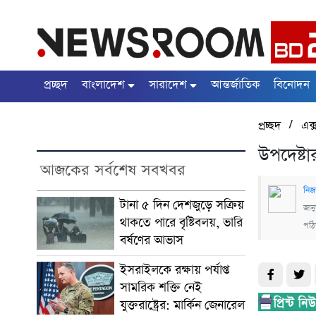
প্রচ্ছদ
বাংলাদেশ
সারাদেশ
আন্তর্জাতিক
বিনোদন
/
প্রচ্ছদ
এক্
উপদেষ্ট
আজকের সর্বশেষ সবখবর
নিজ
টানা ৫ দিন দেশজুড়ে সক্রিয়
জানু
থাকতে পারে বৃষ্টিবলয়, ভারি
পঠ
বর্ষণের আভাস
ইসরাইলকে রক্ষায় পর্যাপ্ত
সামরিক শক্তি নেই
যুক্তরাষ্ট্রের: মার্কিন জেনারেল