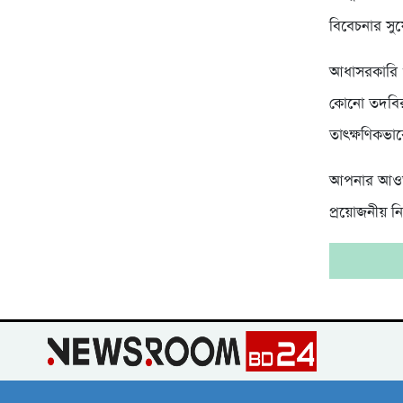
বিবেচনার সু
আধাসরকারি ও
কোনো তদবির
তাৎক্ষণিকভা
আপনার আওতাধ
প্রয়োজনীয় ন