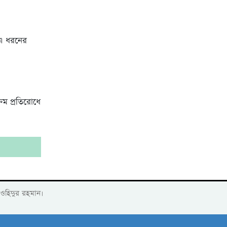
 এ ধরনের
রম প্রতিরোধে
াওহিদুর রহমান।