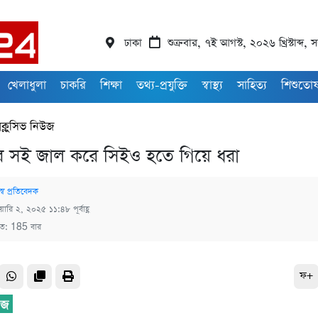
ঢাকা
শুক্রবার, ৭ই আগস্ট, ২০২৬ খ্রিস্টাব্দ
খেলাধুলা
চাকরি
শিক্ষা
তথ্য-প্রযুক্তি
স্বাস্থ্য
সাহিত্য
শিশুতো
সক্লুসিভ নিউজ
ার সই জাল করে সিইও হতে গিয়ে ধরা
স্ব প্রতিবেদক
য়ারি ২, ২০২৫ ১১:৪৮ পূর্বাহ্ণ
িত: 185 বার
ফ+