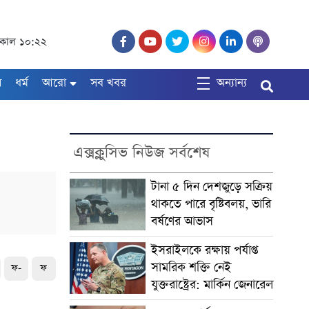
, সকাল ১০:২২
ষ
ধর্ম
আরো
সব খবর
অন্যান্য
এক্সক্লুসিভ নিউজ সর্বশেষ
টানা ৫ দিন দেশজুড়ে সক্রিয়
থাকতে পারে বৃষ্টিবলয়, ভারি
বর্ষণের আভাস
ইসরাইলকে রক্ষায় পর্যাপ্ত
সামরিক শক্তি নেই
ফ-
ফ
যুক্তরাষ্ট্রের: মার্কিন জেনারেল