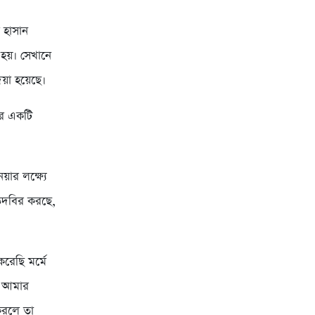
 হাসান
 হয়। সেখানে
েয়া হয়েছে।
বর একটি
য়ার লক্ষ্যে
 তদবির করছে,
রেছি মর্মে
। আমার
করলে তা