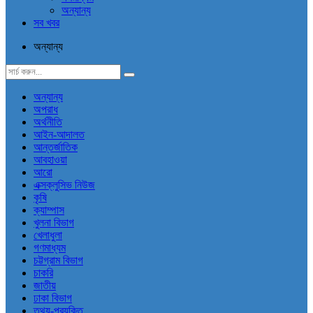
অন্যান্য
সব খবর
অন্যান্য
অন্যান্য
অপরাধ
অর্থনীতি
আইন-আদালত
আন্তর্জাতিক
আবহাওয়া
আরো
এক্সক্লুসিভ নিউজ
কৃষি
ক্যাম্পাস
খুলনা বিভাগ
খেলাধুলা
গণমাধ্যম
চট্টগ্রাম বিভাগ
চাকরি
জাতীয়
ঢাকা বিভাগ
তথ্য-প্রযুক্তি