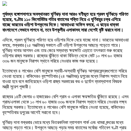
পূর্বমধ্য বঙ্গোপসাগরে অবস্থানরত ঘূর্ণিঝড় দানা আরও ঘণীভূত হয়ে প্রবল ঘূর্ণিঝড়ে পরিণত
হয়েছে, ঘণ্টায় ১১০ কিলোমিটার গতির বাতাসের শক্তি নিয়ে এ ঘূর্ণিবায়ুর চক্র এগিয়ে
যাচ্ছে ভারতের ওড়িশা উপকূলের দিকে। আবহাওয়া অফিস বলছে, এ ঝড়ের ধাক্কা
বাংলাদেশে সেভাবে লাগবে না, তবে উপকূলীয় এলাকাসহ সারা দেশেই বৃষ্টি ঝরাবে দানা।
এদিকে, প্রবল ঘূর্ণিঝড়ে পরিণত হয়ে ওড়িশার দিকে ধেয়ে যাচ্ছে দানা। ভারতের আবহাওয়া
বলছে, শুক্রবার (২৫ অক্টোবর) সকালে এটি ওড়িশা উপকূলের আছড়ে পড়েতে পারে।
ঘূর্ণিঝড় দানার আগমন এবং তার জেরে সম্ভাব্য ক্ষয়ক্ষতি এড়াতে তৎপরতা শুরু করেছে
ওড়িশার রাজ্য সরকার। রাজ্যের ঝুঁকিতে থাকা বিভিন্ন থেকে মোট ১০ লাখ ৬০ হাজার
৩৩৬ জন মানুষকে নিরাপদ স্থানে সরিয়ে নেওয়ার কাজ শুরু হয়েছে।
ইতোমধ্যে ৪ লাখেরও বেশি মানুষকে স্থায়ী-অস্থায়ী ঘূর্ণিঝড় আশ্রয়কেন্দ্রগুলোতে সরিয়ে
নেওয়া হয়েছে। বাকিদেরও বৃহস্পতিবার (২৪ অক্টোবর) দুপুরের মধ্যে নিরাপদ স্থানে নিয়ে
যাওয়া হবে বলে জানিয়েছেন ওড়িশা রাজ্য সরকারের কর ও দুর্যোগ ব্যবস্থাপনা বিষয়ক
মন্ত্রী সুরেশ পূজারী।
রাজ্যের ১৪টি জেলার ৩ হাজারেরও বেশি গ্রাম ও এলাকা ক্ষয়ক্ষতির ঝুঁকিতে রয়েছে। এসব
গ্রাম/এলাকা থেকে ১০ লাখ ৬০ হাজার ৩৩৬ জনকে নিরাপদ স্থানে সরিয়ে নেওয়ার লক্ষ্য
নিয়েছে সরকার। ইতোমধ্যে ৪ লাখেরও বেশি মানুষকে সরিয়ে নেওয়া হয়েছে, বাকিদেরও
বৃহস্পতিবার দুপুরের আগেই সরানো হবে।
ঘূর্ণিঝড় দানা শুক্রবার ভোরে মধ্যে ভিতরকনিকা ন্যাশনাল পার্ক এবং ধামরা বন্দরের মধ্যে
আছড়ে পড়তে পারে। উপকূলে আছড়ে পড়ার সময় বাতাসের সর্বোচ্চ গতিবেগ ঘণ্টা প্রায়