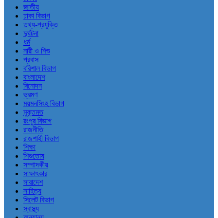
জাতীয়
ঢাকা বিভাগ
তথ্য-প্রযুক্তি
দুর্ঘটনা
ধর্ম
নারী ও শিশু
প্রবাস
বরিশাল বিভাগ
বাংলাদেশ
বিনোদন
ভ্রমণ
ময়মনসিংহ বিভাগ
মুক্তমত
রংপুর বিভাগ
রাজনীতি
রাজশাহী বিভাগ
শিক্ষা
শিশুতোষ
সম্পাদকীয়
সাক্ষাৎকার
সারাদেশ
সাহিত্য
সিলেট বিভাগ
স্বাস্থ্য
অন্যান্য