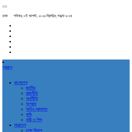
ঢাকা
শনিবার, ৮ই আগস্ট, ২০২৬ খ্রিস্টাব্দ, সন্ধ্যা ৬:৩৪
প্রচ্ছদ
বাংলাদেশ
জাতীয়
রাজনীতি
অর্থনীতি
অপরাধ
আইন-আদালত
কৃষি
নারী ও শিশু
সারাদেশ
ঢাকা বিভাগ