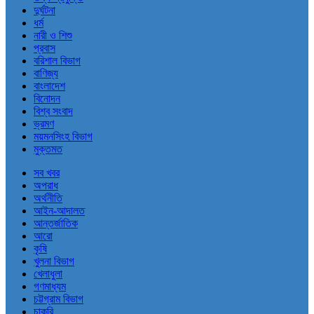
দুর্ঘটনা
ধর্ম
নারী ও শিশু
প্রবাস
বরিশাল বিভাগ
বাণিজ্য
বাংলাদেশ
বিনোদন
বিশ্ব সংবাদ
ভ্রমণ
ময়মনসিংহ বিভাগ
মুক্তমত
সব খবর
অপরাধ
অর্থনীতি
আইন-আদালত
আন্তর্জাতিক
আরো
কৃষি
খুলনা বিভাগ
খেলাধুলা
গণমাধ্যম
চট্টগ্রাম বিভাগ
চাকরি