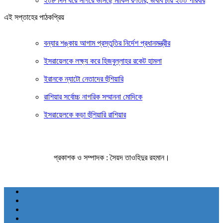
২০৮ দিন ধরে সাগরে ভাসছে মার্কিন রণতরি, জবাব চায় ২০০ পরিবার
এই সপ্তাহের পাঠকপ্রিয়
বন্যার শঙ্কায় আগাম প্রস্তুতির নির্দেশ প্রধানমন্ত্রীর
ইসরায়েলকে লক্ষ্য করে হিজবুল্লাহর রকেট হামলা
ইরানকে ন্যাটো নেতাদের হুঁশিয়ারি
রাশিয়ার সর্বোচ্চ নাগরিক সম্মাননা মোদিকে
ইসরায়েলকে কড়া হুঁশিয়ারি রাশিয়ার
প্রকাশক ও সম্পাদক : সৈয়দ তাওহিদুর রহমান।