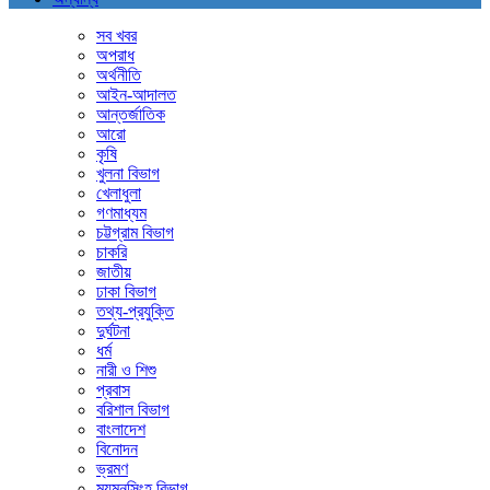
সব খবর
অপরাধ
অর্থনীতি
আইন-আদালত
আন্তর্জাতিক
আরো
কৃষি
খুলনা বিভাগ
খেলাধুলা
গণমাধ্যম
চট্টগ্রাম বিভাগ
চাকরি
জাতীয়
ঢাকা বিভাগ
তথ্য-প্রযুক্তি
দুর্ঘটনা
ধর্ম
নারী ও শিশু
প্রবাস
বরিশাল বিভাগ
বাংলাদেশ
বিনোদন
ভ্রমণ
ময়মনসিংহ বিভাগ