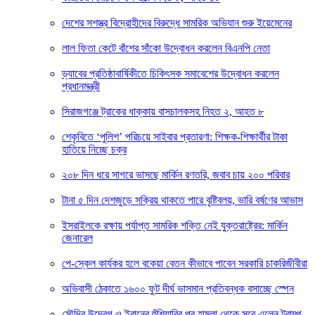
দেশের সশস্ত্র বিদ্রোহীদের বিরুদ্ধে সামরিক অভিযান শুরু ইয়েমেনের
লাল ফিতা কেটে বাঁশের সাঁকো উদ্বোধন করলেন বিএনপি নেতা
ড্যাবের প্রতিষ্ঠাবার্ষিকীতে চিকিৎসক সমাবেশের উদ্বোধন করলেন
প্রধানমন্ত্রী
সিরাজগঞ্জে ট্রাকের ধাক্কায় বাসচালকসহ নিহত ২, আহত ৮
শেকৃবিতে ‘পুলিশ’ পরিচয়ে সাইবার প্রতারণা: শিক্ষক-শিক্ষার্থীর টাকা
হাতিয়ে নিচ্ছে চক্র
২০৮ দিন ধরে সাগরে ভাসছে মার্কিন রণতরি, জবাব চায় ২০০ পরিবার
টানা ৫ দিন দেশজুড়ে সক্রিয় থাকতে পারে বৃষ্টিবলয়, ভারি বর্ষণের আভাস
ইসরাইলকে রক্ষায় পর্যাপ্ত সামরিক শক্তি নেই যুক্তরাষ্ট্রের: মার্কিন
জেনারেল
পে-স্কেল কার্যকর হলে বকেয়া বেতন কীভাবে পাবেন সরকারি চাকরিজীবীরা
অভিবাসী ঠেকাতে ১৬০০ ফুট দীর্ঘ ভাসমান প্রতিবন্ধক বসাচ্ছে স্পেন
সৌদির উদ্বেগ ও ইরানের হুঁশিয়ারির পর হামলা থেকে সরে এলেন ট্রাম্প