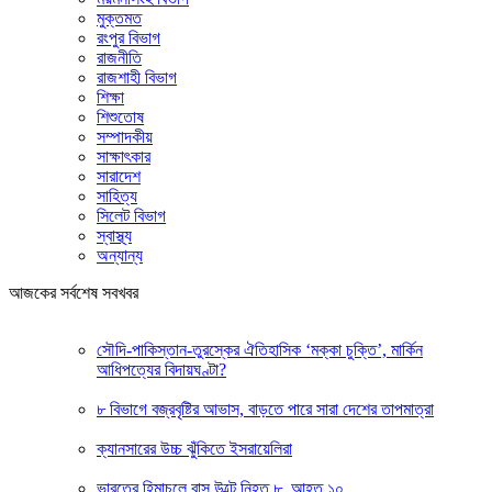
মুক্তমত
রংপুর বিভাগ
রাজনীতি
রাজশাহী বিভাগ
শিক্ষা
শিশুতোষ
সম্পাদকীয়
সাক্ষাৎকার
সারাদেশ
সাহিত্য
সিলেট বিভাগ
স্বাস্থ্য
অন্যান্য
আজকের সর্বশেষ সবখবর
সৌদি-পাকিস্তান-তুরস্কের ঐতিহাসিক ‘মক্কা চুক্তি’, মার্কিন
আধিপত্যের বিদায়ঘণ্টা?
৮ বিভাগে বজ্রবৃষ্টির আভাস, বাড়তে পারে সারা দেশের তাপমাত্রা
ক্যানসারের উচ্চ ঝুঁকিতে ইসরায়েলিরা
ভারতের হিমাচলে বাস উল্টে নিহত ৮, আহত ১০