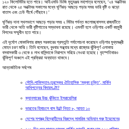
১২০ কিলোমিটার হতে পারে। আইএমডি ডিজি মৃত্যুঞ্জয় মহাপাত্র বলেছেন, ‘২৪ অক্টোবর
রাত থেকে ২৫ অক্টোবর সকালের মধ্যে ঘূর্ণিঝড় আছড়ে পড়ার সময় ভারি বৃষ্টি ও ঝড়ো
বাতাস এবং ঢেউ শীর্ষে পৌঁছাবে।’
ঘূর্ণিঝড় দানা স্থলভাগে আছড়ে পড়ার সময় ২ মিটার পর্যন্ত জলোচ্ছ্বাসসহ রাজ্যটিতে
ভারী থেকে অতি ভারী বৃষ্টিপাতের সম্ভাবনা রয়েছে। এমনটি হলে ওড়িশায় একটি বহুমুখী
বিপদের সম্মুখীন হতে পারে।
এই দূর্যোগ মোকাবিলায় রাজ্য সরকারের প্রস্তুতি পর্যালোচনা করেছেন ওড়িশার মুখ্যমন্ত্রী
মোহন চরণ মাঝি। তিনি বলেছেন, বুধবার সন্ধ্যার মধ্যে রাজ্যের ঝুঁকিপূর্ণ এলাকায়
বসবাসকারী ৩ থেকে ৪ লাখ বাসিন্দাকে নিরাপদে সরিয়ে নেওয়া হয়েছে। বৃহস্পতিবারও
ঝুঁকিপূর্ণ অঞ্চলে এই প্রক্রিয়া অব্যাহত থাকবে।
আন্তর্জাতিক সর্বশেষ
সৌদি-পাকিস্তান-তুরস্কের ঐতিহাসিক ‘মক্কা চুক্তি’, মার্কিন
আধিপত্যের বিদায়ঘণ্টা?
ক্যানসারের উচ্চ ঝুঁকিতে ইসরায়েলিরা
ভারতের হিমাচলে বাস উল্টে নিহত ৮, আহত ১০
দেশের সশস্ত্র বিদ্রোহীদের বিরুদ্ধে সামরিক অভিযান শুরু ইয়েমেনের