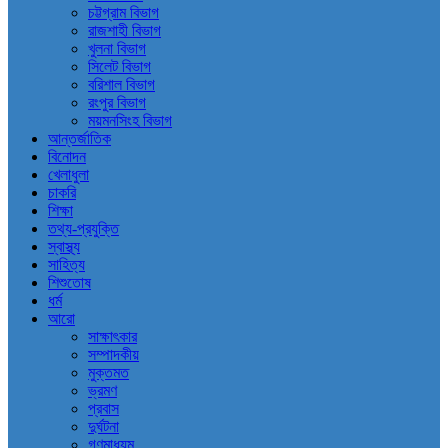
চট্টগ্রাম বিভাগ
রাজশাহী বিভাগ
খুলনা বিভাগ
সিলেট বিভাগ
বরিশাল বিভাগ
রংপুর বিভাগ
ময়মনসিংহ বিভাগ
আন্তর্জাতিক
বিনোদন
খেলাধুলা
চাকরি
শিক্ষা
তথ্য-প্রযুক্তি
স্বাস্থ্য
সাহিত্য
শিশুতোষ
ধর্ম
আরো
সাক্ষাৎকার
সম্পাদকীয়
মুক্তমত
ভ্রমণ
প্রবাস
দুর্ঘটনা
গণমাধ্যম