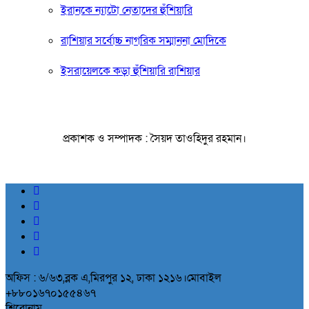
ইরানকে ন্যাটো নেতাদের হুঁশিয়ারি
রাশিয়ার সর্বোচ্চ নাগরিক সম্মাননা মোদিকে
ইসরায়েলকে কড়া হুঁশিয়ারি রাশিয়ার
প্রকাশক ও সম্পাদক : সৈয়দ তাওহিদুর রহমান।
অফিস : ৬/৬৩,ব্লক এ,মিরপুর ১২, ঢাকা ১২১৬।মোবাইল
+৮৮০১৬৭০১৫৫৪৬৭
শিরোনাম