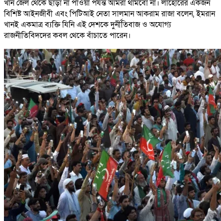
খান জেল থেকে ছাড়া না পাওয়া পর্যন্ত আমরা থামবো না। লাহোরের একজন
বিশিষ্ট আইনজীবী এবং পিটিআই নেতা সালমান আকরাম রাজা বলেন, ইমরান
খানই একমাত্র ব্যক্তি যিনি এই দেশকে দুর্নীতিবাজ ও অযোগ্য
রাজনীতিবিদদের কবল থেকে বাঁচাতে পারেন।