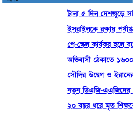
টানা ৫ দিন দেশজুড়ে সক্রিয় 
ইসরাইলকে রক্ষায় পর্যাপ্ত সামর
পে-স্কেল কার্যকর হলে বকে
অভিবাসী ঠেকাতে ১৬০০ ফুট দী
সৌদির উদ্বেগ ও ইরানের হুঁশ
নতুন ডিএজি-এএজিদের সততার
২০ বছর ধরে মৃত শিক্ষকের 