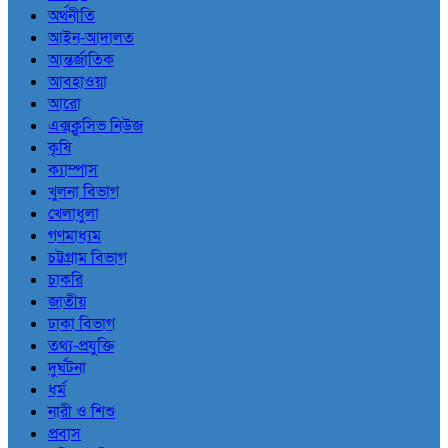
অর্থনীতি
আইন-আদালত
আন্তর্জাতিক
আবহাওয়া
আরো
এক্সক্লুসিভ নিউজ
কৃষি
ক্যাম্পাস
খুলনা বিভাগ
খেলাধুলা
গণমাধ্যম
চট্টগ্রাম বিভাগ
চাকরি
জাতীয়
ঢাকা বিভাগ
তথ্য-প্রযুক্তি
দুর্ঘটনা
ধর্ম
নারী ও শিশু
প্রবাস