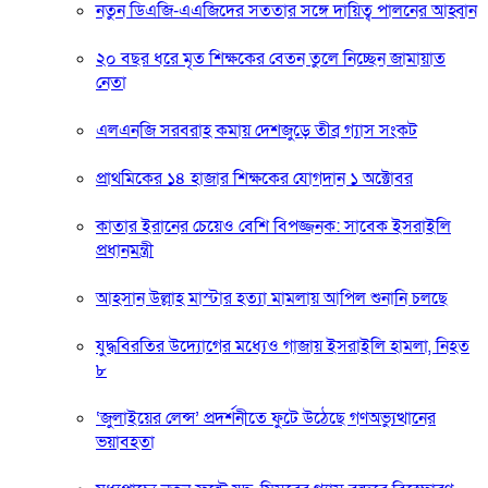
নতুন ডিএজি-এএজিদের সততার সঙ্গে দায়িত্ব পালনের আহ্বান
২০ বছর ধরে মৃত শিক্ষকের বেতন তুলে নিচ্ছেন জামায়াত
নেতা
এলএনজি সরবরাহ কমায় দেশজুড়ে তীব্র গ্যাস সংকট
প্রাথমিকের ১৪ হাজার শিক্ষকের যোগদান ১ অক্টোবর
কাতার ইরানের চেয়েও বেশি বিপজ্জনক: সাবেক ইসরাইলি
প্রধানমন্ত্রী
আহসান উল্লাহ মাস্টার হত্যা মামলায় আপিল শুনানি চলছে
যুদ্ধবিরতির উদ্যোগের মধ্যেও গাজায় ইসরাইলি হামলা, নিহত
৮
‘জুলাইয়ের লেন্স’ প্রদর্শনীতে ফুটে উঠেছে গণঅভ্যুত্থানের
ভয়াবহতা