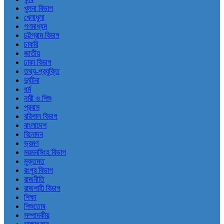
খুলনা বিভাগ
খেলাধুলা
গণমাধ্যম
চট্টগ্রাম বিভাগ
চাকরি
জাতীয়
ঢাকা বিভাগ
তথ্য-প্রযুক্তি
দুর্ঘটনা
ধর্ম
নারী ও শিশু
প্রবাস
বরিশাল বিভাগ
বাংলাদেশ
বিনোদন
ভ্রমণ
ময়মনসিংহ বিভাগ
মুক্তমত
রংপুর বিভাগ
রাজনীতি
রাজশাহী বিভাগ
শিক্ষা
শিশুতোষ
সম্পাদকীয়