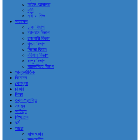
আইন-আদালত
কৃষি
নারী ও শিশু
সারাদেশ
ঢাকা বিভাগ
চট্টগ্রাম বিভাগ
রাজশাহী বিভাগ
খুলনা বিভাগ
সিলেট বিভাগ
বরিশাল বিভাগ
রংপুর বিভাগ
ময়মনসিংহ বিভাগ
আন্তর্জাতিক
বিনোদন
খেলাধুলা
চাকরি
শিক্ষা
তথ্য-প্রযুক্তি
স্বাস্থ্য
সাহিত্য
শিশুতোষ
ধর্ম
আরো
সাক্ষাৎকার
সম্পাদকীয়