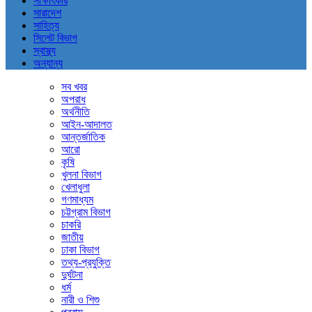
সাক্ষাৎকার
সারাদেশ
সাহিত্য
সিলেট বিভাগ
স্বাস্থ্য
অন্যান্য
সব খবর
অপরাধ
অর্থনীতি
আইন-আদালত
আন্তর্জাতিক
আরো
কৃষি
খুলনা বিভাগ
খেলাধুলা
গণমাধ্যম
চট্টগ্রাম বিভাগ
চাকরি
জাতীয়
ঢাকা বিভাগ
তথ্য-প্রযুক্তি
দুর্ঘটনা
ধর্ম
নারী ও শিশু