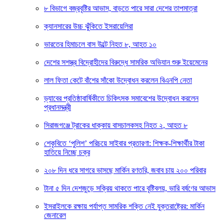
৮ বিভাগে বজ্রবৃষ্টির আভাস, বাড়তে পারে সারা দেশের তাপমাত্রা
ক্যানসারের উচ্চ ঝুঁকিতে ইসরায়েলিরা
ভারতের হিমাচলে বাস উল্টে নিহত ৮, আহত ১০
দেশের সশস্ত্র বিদ্রোহীদের বিরুদ্ধে সামরিক অভিযান শুরু ইয়েমেনের
লাল ফিতা কেটে বাঁশের সাঁকো উদ্বোধন করলেন বিএনপি নেতা
ড্যাবের প্রতিষ্ঠাবার্ষিকীতে চিকিৎসক সমাবেশের উদ্বোধন করলেন
প্রধানমন্ত্রী
সিরাজগঞ্জে ট্রাকের ধাক্কায় বাসচালকসহ নিহত ২, আহত ৮
শেকৃবিতে ‘পুলিশ’ পরিচয়ে সাইবার প্রতারণা: শিক্ষক-শিক্ষার্থীর টাকা
হাতিয়ে নিচ্ছে চক্র
২০৮ দিন ধরে সাগরে ভাসছে মার্কিন রণতরি, জবাব চায় ২০০ পরিবার
টানা ৫ দিন দেশজুড়ে সক্রিয় থাকতে পারে বৃষ্টিবলয়, ভারি বর্ষণের আভাস
ইসরাইলকে রক্ষায় পর্যাপ্ত সামরিক শক্তি নেই যুক্তরাষ্ট্রের: মার্কিন
জেনারেল