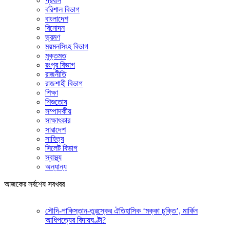
প্রবাস
বরিশাল বিভাগ
বাংলাদেশ
বিনোদন
ভ্রমণ
ময়মনসিংহ বিভাগ
মুক্তমত
রংপুর বিভাগ
রাজনীতি
রাজশাহী বিভাগ
শিক্ষা
শিশুতোষ
সম্পাদকীয়
সাক্ষাৎকার
সারাদেশ
সাহিত্য
সিলেট বিভাগ
স্বাস্থ্য
অন্যান্য
আজকের সর্বশেষ সবখবর
সৌদি-পাকিস্তান-তুরস্কের ঐতিহাসিক ‘মক্কা চুক্তি’, মার্কিন
আধিপত্যের বিদায়ঘণ্টা?