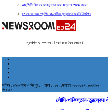
আইজিপি হিসেবে আবদুল্লাহ আল মামুনের মেয়াদ বাড়ল
ষষ্ঠ থেকে নবম শ্রেণির ষাণ্মাসিক মূল্যায়নে জরুরি নির্দেশনা
প্রকাশক ও সম্পাদক : সৈয়দ তাওহিদুর রহমান।
অফিস : ৬/৬৩,ব্লক এ,মিরপুর ১২, ঢাকা ১২১৬।মোবাইল +৮৮০১৬৭০১৫৫৪৬৭
শিরোনাম
সৌদি-পাকিস্তান-তুরস্কের ঐতিহ