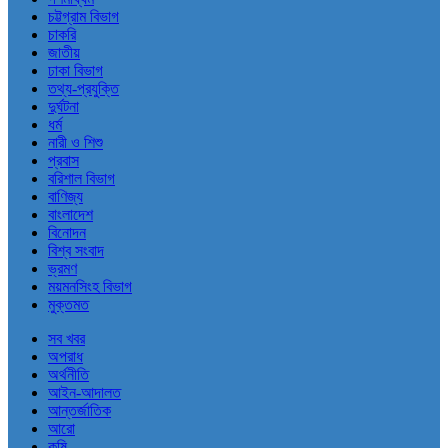
চট্টগ্রাম বিভাগ
চাকরি
জাতীয়
ঢাকা বিভাগ
তথ্য-প্রযুক্তি
দুর্ঘটনা
ধর্ম
নারী ও শিশু
প্রবাস
বরিশাল বিভাগ
বাণিজ্য
বাংলাদেশ
বিনোদন
বিশ্ব সংবাদ
ভ্রমণ
ময়মনসিংহ বিভাগ
মুক্তমত
সব খবর
অপরাধ
অর্থনীতি
আইন-আদালত
আন্তর্জাতিক
আরো
কৃষি