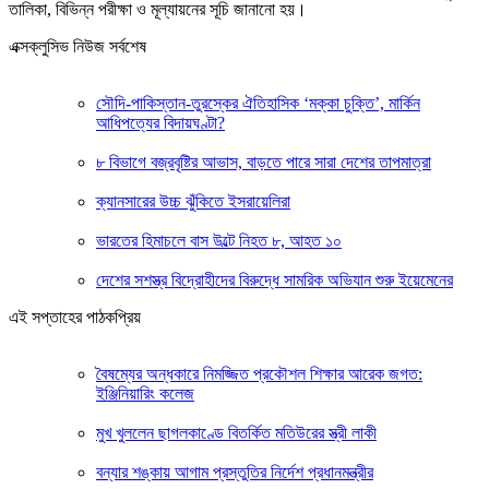
তালিকা, বিভিন্ন পরীক্ষা ও মূল্যায়নের সূচি জানানো হয়।
এক্সক্লুসিভ নিউজ সর্বশেষ
সৌদি-পাকিস্তান-তুরস্কের ঐতিহাসিক ‘মক্কা চুক্তি’, মার্কিন
আধিপত্যের বিদায়ঘণ্টা?
৮ বিভাগে বজ্রবৃষ্টির আভাস, বাড়তে পারে সারা দেশের তাপমাত্রা
ক্যানসারের উচ্চ ঝুঁকিতে ইসরায়েলিরা
ভারতের হিমাচলে বাস উল্টে নিহত ৮, আহত ১০
দেশের সশস্ত্র বিদ্রোহীদের বিরুদ্ধে সামরিক অভিযান শুরু ইয়েমেনের
এই সপ্তাহের পাঠকপ্রিয়
বৈষম্যের অন্ধকারে নিমজ্জিত প্রকৌশল শিক্ষার আরেক জগত:
ইঞ্জিনিয়ারিং কলেজ
মুখ খুললেন ছাগলকাণ্ডে বিতর্কিত মতিউরের স্ত্রী লাকী
বন্যার শঙ্কায় আগাম প্রস্তুতির নির্দেশ প্রধানমন্ত্রীর