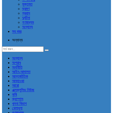
মুক্তমত
ভ্রমণ
প্রবাস
দুর্ঘটনা
গণমাধ্যম
অন্যান্য
সব খবর
অন্যান্য
অন্যান্য
অপরাধ
অর্থনীতি
আইন-আদালত
আন্তর্জাতিক
আবহাওয়া
আরো
এক্সক্লুসিভ নিউজ
কৃষি
ক্যাম্পাস
খুলনা বিভাগ
খেলাধুলা
গণমাধ্যম