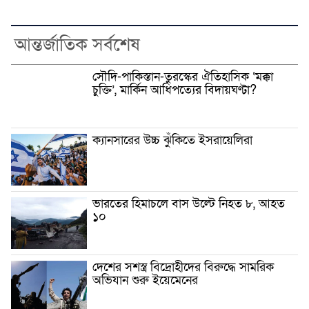
আন্তর্জাতিক সর্বশেষ
সৌদি-পাকিস্তান-তুরস্কের ঐতিহাসিক ‘মক্কা
চুক্তি’, মার্কিন আধিপত্যের বিদায়ঘণ্টা?
ক্যানসারের উচ্চ ঝুঁকিতে ইসরায়েলিরা
ভারতের হিমাচলে বাস উল্টে নিহত ৮, আহত
১০
দেশের সশস্ত্র বিদ্রোহীদের বিরুদ্ধে সামরিক
অভিযান শুরু ইয়েমেনের