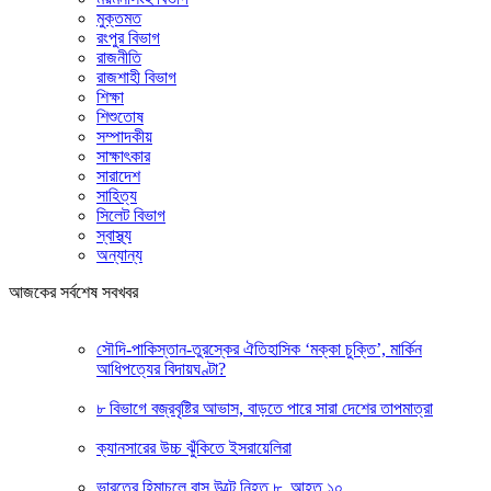
মুক্তমত
রংপুর বিভাগ
রাজনীতি
রাজশাহী বিভাগ
শিক্ষা
শিশুতোষ
সম্পাদকীয়
সাক্ষাৎকার
সারাদেশ
সাহিত্য
সিলেট বিভাগ
স্বাস্থ্য
অন্যান্য
আজকের সর্বশেষ সবখবর
সৌদি-পাকিস্তান-তুরস্কের ঐতিহাসিক ‘মক্কা চুক্তি’, মার্কিন
আধিপত্যের বিদায়ঘণ্টা?
৮ বিভাগে বজ্রবৃষ্টির আভাস, বাড়তে পারে সারা দেশের তাপমাত্রা
ক্যানসারের উচ্চ ঝুঁকিতে ইসরায়েলিরা
ভারতের হিমাচলে বাস উল্টে নিহত ৮, আহত ১০