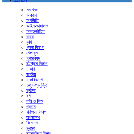
সব খবর
অপরাধ
অর্থনীতি
আইন-আদালত
আন্তর্জাতিক
আরো
কৃষি
খুলনা বিভাগ
খেলাধুলা
গণমাধ্যম
চট্টগ্রাম বিভাগ
চাকরি
জাতীয়
ঢাকা বিভাগ
তথ্য-প্রযুক্তি
দুর্ঘটনা
ধর্ম
নারী ও শিশু
প্রবাস
বরিশাল বিভাগ
বাংলাদেশ
বিনোদন
ভ্রমণ
ময়মনসিংহ বিভাগ