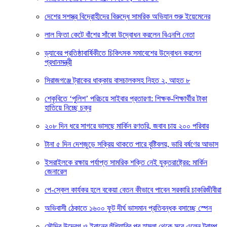
দেশের সশস্ত্র বিদ্রোহীদের বিরুদ্ধে সামরিক অভিযান শুরু ইয়েমেনের
লাল ফিতা কেটে বাঁশের সাঁকো উদ্বোধন করলেন বিএনপি নেতা
ড্যাবের প্রতিষ্ঠাবার্ষিকীতে চিকিৎসক সমাবেশের উদ্বোধন করলেন
প্রধানমন্ত্রী
সিরাজগঞ্জে ট্রাকের ধাক্কায় বাসচালকসহ নিহত ২, আহত ৮
শেকৃবিতে ‘পুলিশ’ পরিচয়ে সাইবার প্রতারণা: শিক্ষক-শিক্ষার্থীর টাকা
হাতিয়ে নিচ্ছে চক্র
২০৮ দিন ধরে সাগরে ভাসছে মার্কিন রণতরি, জবাব চায় ২০০ পরিবার
টানা ৫ দিন দেশজুড়ে সক্রিয় থাকতে পারে বৃষ্টিবলয়, ভারি বর্ষণের আভাস
ইসরাইলকে রক্ষায় পর্যাপ্ত সামরিক শক্তি নেই যুক্তরাষ্ট্রের: মার্কিন
জেনারেল
পে-স্কেল কার্যকর হলে বকেয়া বেতন কীভাবে পাবেন সরকারি চাকরিজীবীরা
অভিবাসী ঠেকাতে ১৬০০ ফুট দীর্ঘ ভাসমান প্রতিবন্ধক বসাচ্ছে স্পেন
সৌদির উদ্বেগ ও ইরানের হুঁশিয়ারির পর হামলা থেকে সরে এলেন ট্রাম্প