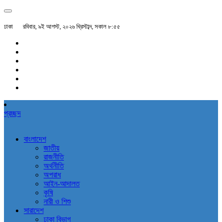
ঢাকা
রবিবার, ৯ই আগস্ট, ২০২৬ খ্রিস্টাব্দ, সকাল ৮:৫৫
প্রচ্ছদ
বাংলাদেশ
জাতীয়
রাজনীতি
অর্থনীতি
অপরাধ
আইন-আদালত
কৃষি
নারী ও শিশু
সারাদেশ
ঢাকা বিভাগ