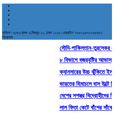
অফিস : ৬/৬৩,ব্লক এ,মিরপুর ১২, ঢাকা ১২১৬।মোবাইল +৮৮০১৬৭০১৫৫৪৬৭
শিরোনাম
সৌদি-পাকিস্তান-তুরস্কের ঐতি
৮ বিভাগে বজ্রবৃষ্টির আভাস, 
ক্যানসারের উচ্চ ঝুঁকিতে ইসরা
ভারতের হিমাচলে বাস উল্টে 
দেশের সশস্ত্র বিদ্রোহীদের বি
লাল ফিতা কেটে বাঁশের সাঁকো