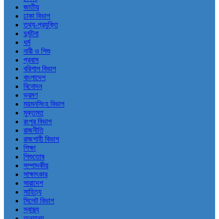
জাতীয়
ঢাকা বিভাগ
তথ্য-প্রযুক্তি
দুর্ঘটনা
ধর্ম
নারী ও শিশু
প্রবাস
বরিশাল বিভাগ
বাংলাদেশ
বিনোদন
ভ্রমণ
ময়মনসিংহ বিভাগ
মুক্তমত
রংপুর বিভাগ
রাজনীতি
রাজশাহী বিভাগ
শিক্ষা
শিশুতোষ
সম্পাদকীয়
সাক্ষাৎকার
সারাদেশ
সাহিত্য
সিলেট বিভাগ
স্বাস্থ্য
অন্যান্য