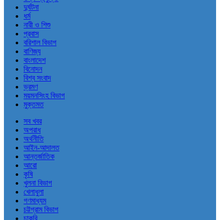
দুর্ঘটনা
ধর্ম
নারী ও শিশু
প্রবাস
বরিশাল বিভাগ
বাণিজ্য
বাংলাদেশ
বিনোদন
বিশ্ব সংবাদ
ভ্রমণ
ময়মনসিংহ বিভাগ
মুক্তমত
সব খবর
অপরাধ
অর্থনীতি
আইন-আদালত
আন্তর্জাতিক
আরো
কৃষি
খুলনা বিভাগ
খেলাধুলা
গণমাধ্যম
চট্টগ্রাম বিভাগ
চাকরি