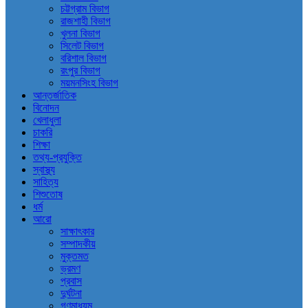
চট্টগ্রাম বিভাগ
রাজশাহী বিভাগ
খুলনা বিভাগ
সিলেট বিভাগ
বরিশাল বিভাগ
রংপুর বিভাগ
ময়মনসিংহ বিভাগ
আন্তর্জাতিক
বিনোদন
খেলাধুলা
চাকরি
শিক্ষা
তথ্য-প্রযুক্তি
স্বাস্থ্য
সাহিত্য
শিশুতোষ
ধর্ম
আরো
সাক্ষাৎকার
সম্পাদকীয়
মুক্তমত
ভ্রমণ
প্রবাস
দুর্ঘটনা
গণমাধ্যম