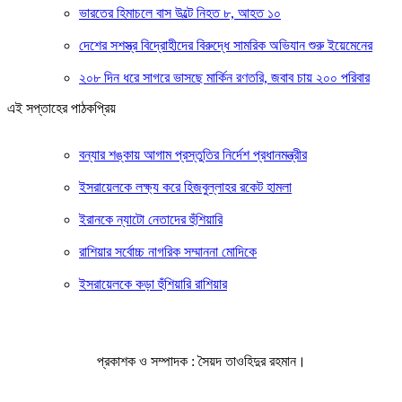
ভারতের হিমাচলে বাস উল্টে নিহত ৮, আহত ১০
দেশের সশস্ত্র বিদ্রোহীদের বিরুদ্ধে সামরিক অভিযান শুরু ইয়েমেনের
২০৮ দিন ধরে সাগরে ভাসছে মার্কিন রণতরি, জবাব চায় ২০০ পরিবার
এই সপ্তাহের পাঠকপ্রিয়
বন্যার শঙ্কায় আগাম প্রস্তুতির নির্দেশ প্রধানমন্ত্রীর
ইসরায়েলকে লক্ষ্য করে হিজবুল্লাহর রকেট হামলা
ইরানকে ন্যাটো নেতাদের হুঁশিয়ারি
রাশিয়ার সর্বোচ্চ নাগরিক সম্মাননা মোদিকে
ইসরায়েলকে কড়া হুঁশিয়ারি রাশিয়ার
প্রকাশক ও সম্পাদক : সৈয়দ তাওহিদুর রহমান।