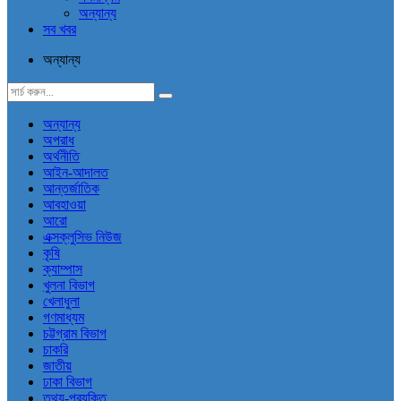
অন্যান্য
সব খবর
অন্যান্য
অন্যান্য
অপরাধ
অর্থনীতি
আইন-আদালত
আন্তর্জাতিক
আবহাওয়া
আরো
এক্সক্লুসিভ নিউজ
কৃষি
ক্যাম্পাস
খুলনা বিভাগ
খেলাধুলা
গণমাধ্যম
চট্টগ্রাম বিভাগ
চাকরি
জাতীয়
ঢাকা বিভাগ
তথ্য-প্রযুক্তি