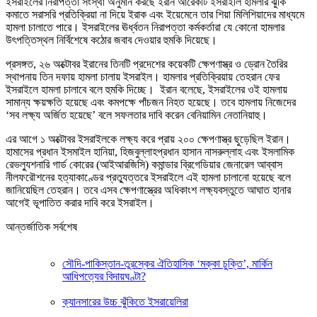
ইসরাইলের নিরাপত্তা সংস্থা অনুমান করছে ইরান আরেকটি ইসরাইলি হামলার ঝুঁকি
কমাতে সরাসরি প্রতিক্রিয়া না দিয়ে ইরাক এবং ইয়েমেনে তার শিয়া মিলিশিয়াদের মাধ্যমে
হামলা চালাতে পারে। ইসরাইলের ঊর্ধ্বতন নিরাপত্তা কর্মকর্তারা যে কোনো হামলার
উৎপত্তিস্থল নির্বিশেষে কঠোর জবাব দেওয়ার হুমকি দিয়েছে।
প্রসঙ্গত, ২৬ অক্টোবর ইরানের তিনটি প্রদেশের কয়েকটি ক্ষেপণাস্ত্র ও ড্রোন তৈরির
স্থাপনায় তিন দফায় হামলা চালায় ইসরাইল। হামলার প্রতিক্রিয়ায় তেহরান ফের
ইসরাইলে হামলা চালাবে বলে হুমকি দিচ্ছে। ইরান বলেছে, ইসরাইলের ওই হামলায়
সামান্য ক্ষয়ক্ষতি হয়েছে এবং কমপক্ষে পাঁচজন নিহত হয়েছে। তবে হামলায় নিজেদের
‘সব লক্ষ্য অর্জিত হয়েছে’ বলে সফলতার দাবি করেন বেনিয়ামিন নেতানিয়াহু।
এর আগে ১ অক্টোবর ইসরাইলকে লক্ষ্য করে প্রায় ২০০ ক্ষেপণাস্ত্র ছুড়েছিল ইরান।
হামাসের প্রধান ইসমাইল হানিয়া, হিজবুল্লাহপ্রধান হাসান নাসরুল্লাহ এবং ইসলামিক
রেভল্যুশনারি গার্ড কোরের (আইআরজিসি) কমান্ডার ব্রিগেডিয়ার জেনারেল আব্বাস
নীলফরৌশনের হত্যাকাণ্ডের প্রত্যুত্তরে ইসরাইলে এই হামলা চালানো হয়েছে বলে
জানিয়েছিল তেহরান। তবে এসব ক্ষেপণাস্ত্রের অধিকাংশ লক্ষ্যবস্তুতে আঘাত হানার
আগেই ভূপাতিত করার দাবি করে ইসরাইল।
আন্তর্জাতিক সর্বশেষ
সৌদি-পাকিস্তান-তুরস্কের ঐতিহাসিক ‘মক্কা চুক্তি’, মার্কিন
আধিপত্যের বিদায়ঘণ্টা?
ক্যানসারের উচ্চ ঝুঁকিতে ইসরায়েলিরা