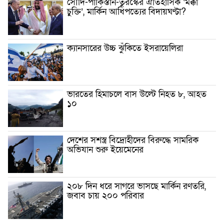
সৌদি-পাকিস্তান-তুরস্কের ঐতিহাসিক ‘মক্কা
চুক্তি’, মার্কিন আধিপত্যের বিদায়ঘণ্টা?
ক্যানসারের উচ্চ ঝুঁকিতে ইসরায়েলিরা
ভারতের হিমাচলে বাস উল্টে নিহত ৮, আহত
১০
দেশের সশস্ত্র বিদ্রোহীদের বিরুদ্ধে সামরিক
অভিযান শুরু ইয়েমেনের
২০৮ দিন ধরে সাগরে ভাসছে মার্কিন রণতরি,
জবাব চায় ২০০ পরিবার