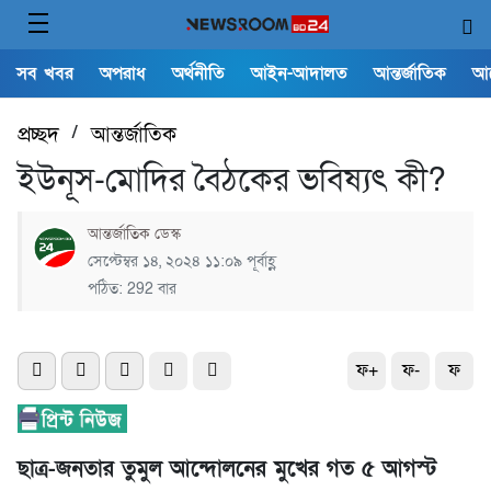
সব খবর
অপরাধ
অর্থনীতি
আইন-আদালত
আন্তর্জাতিক
আ
প্রচ্ছদ
/
আন্তর্জাতিক
ইউনূস-মোদির বৈঠকের ভবিষ্যৎ কী?
আন্তর্জাতিক ডেস্ক
সেপ্টেম্বর ১৪, ২০২৪ ১১:০৯ পূর্বাহ্ণ
পঠিত: 292 বার
ফ+
ফ-
ফ
ছাত্র-জনতার তুমুল আন্দোলনের মুখের গত ৫ আগস্ট