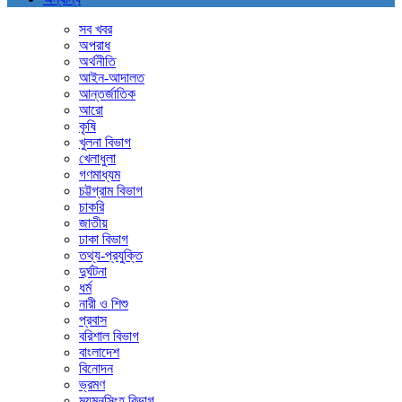
সব খবর
অপরাধ
অর্থনীতি
আইন-আদালত
আন্তর্জাতিক
আরো
কৃষি
খুলনা বিভাগ
খেলাধুলা
গণমাধ্যম
চট্টগ্রাম বিভাগ
চাকরি
জাতীয়
ঢাকা বিভাগ
তথ্য-প্রযুক্তি
দুর্ঘটনা
ধর্ম
নারী ও শিশু
প্রবাস
বরিশাল বিভাগ
বাংলাদেশ
বিনোদন
ভ্রমণ
ময়মনসিংহ বিভাগ