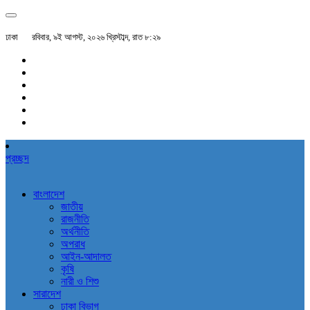
ঢাকা
রবিবার, ৯ই আগস্ট, ২০২৬ খ্রিস্টাব্দ, রাত ৮:২৯
প্রচ্ছদ
বাংলাদেশ
জাতীয়
রাজনীতি
অর্থনীতি
অপরাধ
আইন-আদালত
কৃষি
নারী ও শিশু
সারাদেশ
ঢাকা বিভাগ