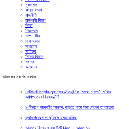
মুক্তমত
রংপুর বিভাগ
রাজনীতি
রাজশাহী বিভাগ
শিক্ষা
শিশুতোষ
সম্পাদকীয়
সাক্ষাৎকার
সারাদেশ
সাহিত্য
সিলেট বিভাগ
স্বাস্থ্য
অন্যান্য
আজকের সর্বশেষ সবখবর
সৌদি-পাকিস্তান-তুরস্কের ঐতিহাসিক ‘মক্কা চুক্তি’, মার্কিন
আধিপত্যের বিদায়ঘণ্টা?
৮ বিভাগে বজ্রবৃষ্টির আভাস, বাড়তে পারে সারা দেশের তাপমাত্রা
ক্যানসারের উচ্চ ঝুঁকিতে ইসরায়েলিরা
ভারতের হিমাচলে বাস উল্টে নিহত ৮, আহত ১০