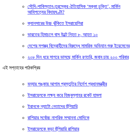
সৌদি-পাকিস্তান-তুরস্কের ঐতিহাসিক ‘মক্কা চুক্তি’, মার্কিন
আধিপত্যের বিদায়ঘণ্টা?
ক্যানসারের উচ্চ ঝুঁকিতে ইসরায়েলিরা
ভারতের হিমাচলে বাস উল্টে নিহত ৮, আহত ১০
দেশের সশস্ত্র বিদ্রোহীদের বিরুদ্ধে সামরিক অভিযান শুরু ইয়েমেনের
২০৮ দিন ধরে সাগরে ভাসছে মার্কিন রণতরি, জবাব চায় ২০০ পরিবার
এই সপ্তাহের পাঠকপ্রিয়
বন্যার শঙ্কায় আগাম প্রস্তুতির নির্দেশ প্রধানমন্ত্রীর
ইসরায়েলকে লক্ষ্য করে হিজবুল্লাহর রকেট হামলা
ইরানকে ন্যাটো নেতাদের হুঁশিয়ারি
রাশিয়ার সর্বোচ্চ নাগরিক সম্মাননা মোদিকে
ইসরায়েলকে কড়া হুঁশিয়ারি রাশিয়ার