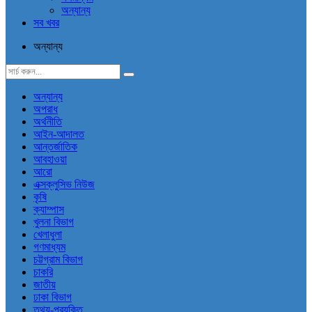
অন্যান্য
সব খবর
অন্যান্য
অন্যান্য
অপরাধ
অর্থনীতি
আইন-আদালত
আন্তর্জাতিক
আবহাওয়া
আরো
এক্সক্লুসিভ নিউজ
কৃষি
ক্যাম্পাস
খুলনা বিভাগ
খেলাধুলা
গণমাধ্যম
চট্টগ্রাম বিভাগ
চাকরি
জাতীয়
ঢাকা বিভাগ
তথ্য-প্রযুক্তি