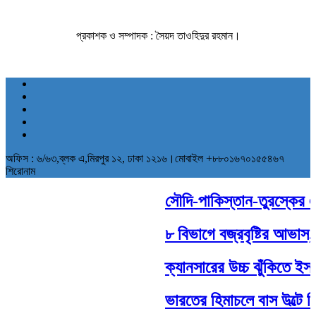
প্রকাশক ও সম্পাদক : সৈয়দ তাওহিদুর রহমান।
অফিস : ৬/৬৩,ব্লক এ,মিরপুর ১২, ঢাকা ১২১৬।মোবাইল +৮৮০১৬৭০১৫৫৪৬৭
শিরোনাম
সৌদি-পাকিস্তান-তুরস্কের ঐতি
৮ বিভাগে বজ্রবৃষ্টির আভাস, 
ক্যানসারের উচ্চ ঝুঁকিতে ইসর
ভারতের হিমাচলে বাস উল্টে 