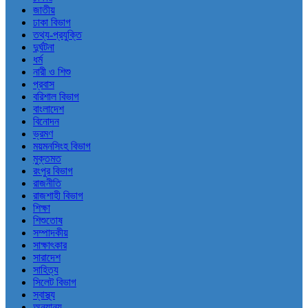
জাতীয়
ঢাকা বিভাগ
তথ্য-প্রযুক্তি
দুর্ঘটনা
ধর্ম
নারী ও শিশু
প্রবাস
বরিশাল বিভাগ
বাংলাদেশ
বিনোদন
ভ্রমণ
ময়মনসিংহ বিভাগ
মুক্তমত
রংপুর বিভাগ
রাজনীতি
রাজশাহী বিভাগ
শিক্ষা
শিশুতোষ
সম্পাদকীয়
সাক্ষাৎকার
সারাদেশ
সাহিত্য
সিলেট বিভাগ
স্বাস্থ্য
অন্যান্য