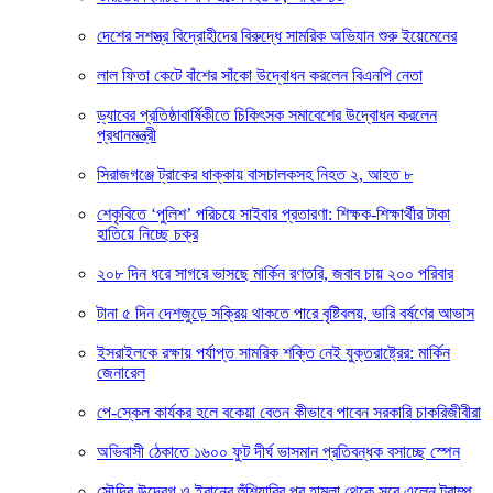
দেশের সশস্ত্র বিদ্রোহীদের বিরুদ্ধে সামরিক অভিযান শুরু ইয়েমেনের
লাল ফিতা কেটে বাঁশের সাঁকো উদ্বোধন করলেন বিএনপি নেতা
ড্যাবের প্রতিষ্ঠাবার্ষিকীতে চিকিৎসক সমাবেশের উদ্বোধন করলেন
প্রধানমন্ত্রী
সিরাজগঞ্জে ট্রাকের ধাক্কায় বাসচালকসহ নিহত ২, আহত ৮
শেকৃবিতে ‘পুলিশ’ পরিচয়ে সাইবার প্রতারণা: শিক্ষক-শিক্ষার্থীর টাকা
হাতিয়ে নিচ্ছে চক্র
২০৮ দিন ধরে সাগরে ভাসছে মার্কিন রণতরি, জবাব চায় ২০০ পরিবার
টানা ৫ দিন দেশজুড়ে সক্রিয় থাকতে পারে বৃষ্টিবলয়, ভারি বর্ষণের আভাস
ইসরাইলকে রক্ষায় পর্যাপ্ত সামরিক শক্তি নেই যুক্তরাষ্ট্রের: মার্কিন
জেনারেল
পে-স্কেল কার্যকর হলে বকেয়া বেতন কীভাবে পাবেন সরকারি চাকরিজীবীরা
অভিবাসী ঠেকাতে ১৬০০ ফুট দীর্ঘ ভাসমান প্রতিবন্ধক বসাচ্ছে স্পেন
সৌদির উদ্বেগ ও ইরানের হুঁশিয়ারির পর হামলা থেকে সরে এলেন ট্রাম্প