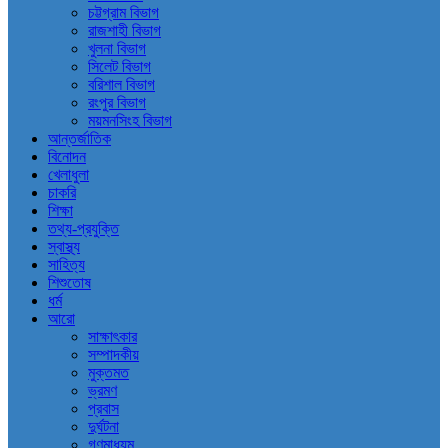
চট্টগ্রাম বিভাগ
রাজশাহী বিভাগ
খুলনা বিভাগ
সিলেট বিভাগ
বরিশাল বিভাগ
রংপুর বিভাগ
ময়মনসিংহ বিভাগ
আন্তর্জাতিক
বিনোদন
খেলাধুলা
চাকরি
শিক্ষা
তথ্য-প্রযুক্তি
স্বাস্থ্য
সাহিত্য
শিশুতোষ
ধর্ম
আরো
সাক্ষাৎকার
সম্পাদকীয়
মুক্তমত
ভ্রমণ
প্রবাস
দুর্ঘটনা
গণমাধ্যম