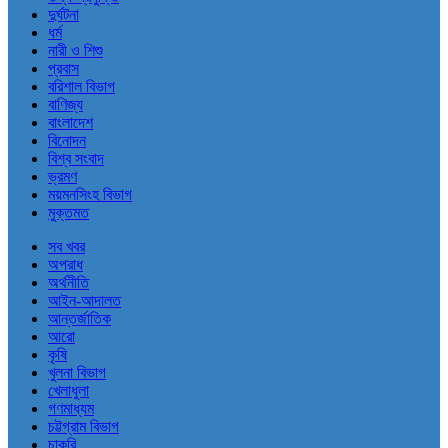
দুর্ঘটনা
ধর্ম
নারী ও শিশু
প্রবাস
বরিশাল বিভাগ
বাণিজ্য
বাংলাদেশ
বিনোদন
বিশ্ব সংবাদ
ভ্রমণ
ময়মনসিংহ বিভাগ
মুক্তমত
সব খবর
অপরাধ
অর্থনীতি
আইন-আদালত
আন্তর্জাতিক
আরো
কৃষি
খুলনা বিভাগ
খেলাধুলা
গণমাধ্যম
চট্টগ্রাম বিভাগ
চাকরি