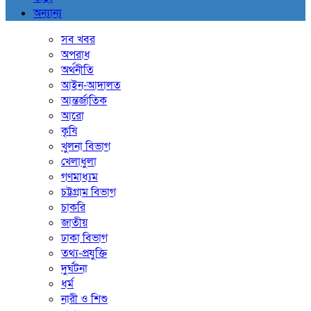
অন্যান্য
সব খবর
অপরাধ
অর্থনীতি
আইন-আদালত
আন্তর্জাতিক
আরো
কৃষি
খুলনা বিভাগ
খেলাধুলা
গণমাধ্যম
চট্টগ্রাম বিভাগ
চাকরি
জাতীয়
ঢাকা বিভাগ
তথ্য-প্রযুক্তি
দুর্ঘটনা
ধর্ম
নারী ও শিশু