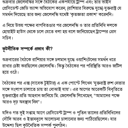
শুক্রবার জেলেনস্কির সঙ্গে বৈঠকের একপর্যায়ে ট্রাম্প এবং তার ভাইস
প্রেসিডেন্ট জেডি ভ্যান্স অভিযোগ করেন, (রাশিয়ার বিরুদ্ধে যুদ্ধে) যুক্তরাষ্ট্র যে
সমর্থন দিয়েছে তার জন্য জেলেনস্কি যথেষ্ট ‘কৃতজ্ঞতা প্রকাশ’ করেননি।
এ নিয়ে উভয় পক্ষের বাগবিতণ্ডার পর জেলেনস্কি ও তার প্রতিনিধি দলকে
হোয়াইট হাউস থেকে চলে যেতে বলা হয় বলে জানিয়েছেন ট্রাম্পের প্রেস
সচিব।
কূটনীতিক সম্পর্কে প্রভাব কী?
শুক্রবারের বৈঠকে রাশিয়ার সঙ্গে চলমান যুদ্ধে ওয়াশিংটনের সমর্থন ধরে
রাখার চেষ্টা করছিলেন জেলেনস্কি। কিন্তু বৈঠকের পর পরিস্থিতি আরও জটিল
হয়ে ওঠে।
বৈঠকের পর এক্স (সাবেক টুইটার) এ এক পোস্টে লিখেন ‘যুক্তরাষ্ট্র রুশ নেতার
সঙ্গে সংলাপ চালাতে চায় তা বোঝাই যায়’। এর আগের আরেকটি বিবৃতিতে
যুক্তরাষ্ট্রের প্রতি আহবান জানিয়ে মি. জেলেনস্কি লিখেছেন, “আমাদের পক্ষে
আরও দৃঢ় অবস্থান নিন”।
যদিও গত দুই সপ্তাহ আগে প্রেসিডেন্ট ট্রাম্প ও পুতিন তাদের প্রতিনিধিদের
সৌদি আরব ও ইস্তানবুলে আলোচনা চালানোর জন্য পাঠিয়েছিলেন। যার
উদ্দেশ্য ছিল কূটনৈতিক সম্পর্ক পুনর্গঠন।