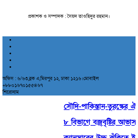
প্রকাশক ও সম্পাদক : সৈয়দ তাওহিদুর রহমান।
অফিস : ৬/৬৩,ব্লক এ,মিরপুর ১২, ঢাকা ১২১৬।মোবাইল
+৮৮০১৬৭০১৫৫৪৬৭
শিরোনাম
সৌদি-পাকিস্তান-তুরস্কের ঐতিহা
৮ বিভাগে বজ্রবৃষ্টির আভাস, 
ক্যানসারের উচ্চ ঝুঁকিতে ইসর