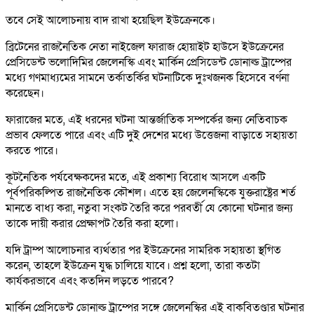
তবে সেই আলোচনায় বাদ রাখা হয়েছিল ইউক্রেনকে।
ব্রিটেনের রাজনৈতিক নেতা নাইজেল ফারাজ হোয়াইট হাউসে ইউক্রেনের
প্রেসিডেন্ট ভলোদিমির জেলেনস্কি এবং মার্কিন প্রেসিডেন্ট ডোনাল্ড ট্রাম্পের
মধ্যে গণমাধ্যমের সামনে তর্কাতর্কির ঘটনাটিকে দুঃখজনক হিসেবে বর্ণনা
করেছেন।
ফারাজের মতে, এই ধরনের ঘটনা আন্তর্জাতিক সম্পর্কের জন্য নেতিবাচক
প্রভাব ফেলতে পারে এবং এটি দুই দেশের মধ্যে উত্তেজনা বাড়াতে সহায়তা
করতে পারে।
কূটনৈতিক পর্যবেক্ষকদের মতে, এই প্রকাশ্য বিরোধ আসলে একটি
পূর্বপরিকল্পিত রাজনৈতিক কৌশল। এতে হয় জেলেনস্কিকে যুক্তরাষ্ট্রের শর্ত
মানতে বাধ্য করা, নতুবা সংকট তৈরি করে পরবর্তী যে কোনো ঘটনার জন্য
তাকে দায়ী করার প্রেক্ষাপট তৈরি করা হলো।
যদি ট্রাম্প আলোচনার ব্যর্থতার পর ইউক্রেনের সামরিক সহায়তা স্থগিত
করেন, তাহলে ইউক্রেন যুদ্ধ চালিয়ে যাবে। প্রশ্ন হলো, তারা কতটা
কার্যকরভাবে এবং কতদিন লড়তে পারবে?
মার্কিন প্রেসিডেন্ট ডোনাল্ড ট্রাম্পের সঙ্গে জেলেনস্কির এই বাকবিতণ্ডার ঘটনার