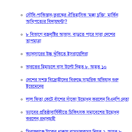
সৌদি-পাকিস্তান-তুরস্কের ঐতিহাসিক ‘মক্কা চুক্তি’, মার্কিন
আধিপত্যের বিদায়ঘণ্টা?
৮ বিভাগে বজ্রবৃষ্টির আভাস, বাড়তে পারে সারা দেশের
তাপমাত্রা
ক্যানসারের উচ্চ ঝুঁকিতে ইসরায়েলিরা
ভারতের হিমাচলে বাস উল্টে নিহত ৮, আহত ১০
দেশের সশস্ত্র বিদ্রোহীদের বিরুদ্ধে সামরিক অভিযান শুরু
ইয়েমেনের
লাল ফিতা কেটে বাঁশের সাঁকো উদ্বোধন করলেন বিএনপি নেতা
ড্যাবের প্রতিষ্ঠাবার্ষিকীতে চিকিৎসক সমাবেশের উদ্বোধন
করলেন প্রধানমন্ত্রী
সিরাজগঞ্জে ট্রাকের ধাক্কায় বাসচালকসহ নিহত ২, আহত ৮