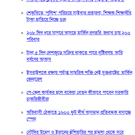
শেকৃবিতে ‘পুলিশ’ পরিচয়ে সাইবার প্রতারণা: শিক্ষক-শিক্ষার্থীর
টাকা হাতিয়ে নিচ্ছে চক্র
২০৮ দিন ধরে সাগরে ভাসছে মার্কিন রণতরি, জবাব চায় ২০০
পরিবার
টানা ৫ দিন দেশজুড়ে সক্রিয় থাকতে পারে বৃষ্টিবলয়, ভারি
বর্ষণের আভাস
ইসরাইলকে রক্ষায় পর্যাপ্ত সামরিক শক্তি নেই যুক্তরাষ্ট্রের: মার্কিন
জেনারেল
পে-স্কেল কার্যকর হলে বকেয়া বেতন কীভাবে পাবেন সরকারি
চাকরিজীবীরা
অভিবাসী ঠেকাতে ১৬০০ ফুট দীর্ঘ ভাসমান প্রতিবন্ধক বসাচ্ছে
স্পেন
সৌদির উদ্বেগ ও ইরানের হুঁশিয়ারির পর হামলা থেকে সরে