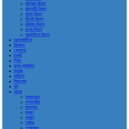
চট্টগ্রাম বিভাগ
রাজশাহী বিভাগ
খুলনা বিভাগ
সিলেট বিভাগ
বরিশাল বিভাগ
রংপুর বিভাগ
ময়মনসিংহ বিভাগ
আন্তর্জাতিক
বিনোদন
খেলাধুলা
চাকরি
শিক্ষা
তথ্য-প্রযুক্তি
স্বাস্থ্য
সাহিত্য
শিশুতোষ
ধর্ম
আরো
সাক্ষাৎকার
সম্পাদকীয়
মুক্তমত
ভ্রমণ
প্রবাস
দুর্ঘটনা
গণমাধ্যম