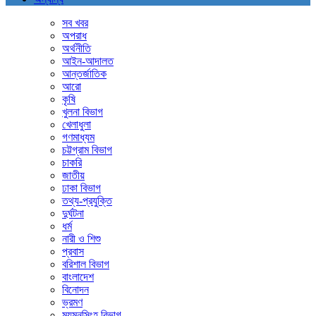
সব খবর
অপরাধ
অর্থনীতি
আইন-আদালত
আন্তর্জাতিক
আরো
কৃষি
খুলনা বিভাগ
খেলাধুলা
গণমাধ্যম
চট্টগ্রাম বিভাগ
চাকরি
জাতীয়
ঢাকা বিভাগ
তথ্য-প্রযুক্তি
দুর্ঘটনা
ধর্ম
নারী ও শিশু
প্রবাস
বরিশাল বিভাগ
বাংলাদেশ
বিনোদন
ভ্রমণ
ময়মনসিংহ বিভাগ