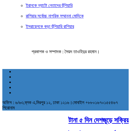
ইরানকে ন্যাটো নেতাদের হুঁশিয়ারি
রাশিয়ার সর্বোচ্চ নাগরিক সম্মাননা মোদিকে
ইসরায়েলকে কড়া হুঁশিয়ারি রাশিয়ার
প্রকাশক ও সম্পাদক : সৈয়দ তাওহিদুর রহমান।
অফিস : ৬/৬৩,ব্লক এ,মিরপুর ১২, ঢাকা ১২১৬।মোবাইল +৮৮০১৬৭০১৫৫৪৬৭
শিরোনাম
টানা ৫ দিন দেশজুড়ে সক্রিয় থা