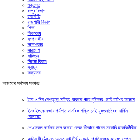
মুক্তমত
রংপুর বিভাগ
রাজনীতি
রাজশাহী বিভাগ
শিক্ষা
শিশুতোষ
সম্পাদকীয়
সাক্ষাৎকার
সারাদেশ
সাহিত্য
সিলেট বিভাগ
স্বাস্থ্য
অন্যান্য
আজকের সর্বশেষ সবখবর
টানা ৫ দিন দেশজুড়ে সক্রিয় থাকতে পারে বৃষ্টিবলয়, ভারি বর্ষণের আভাস
ইসরাইলকে রক্ষায় পর্যাপ্ত সামরিক শক্তি নেই যুক্তরাষ্ট্রের: মার্কিন
জেনারেল
পে-স্কেল কার্যকর হলে বকেয়া বেতন কীভাবে পাবেন সরকারি চাকরিজীবীরা
অভিবাসী ঠেকাতে ১৬০০ ফুট দীর্ঘ ভাসমান প্রতিবন্ধক বসাচ্ছে স্পেন