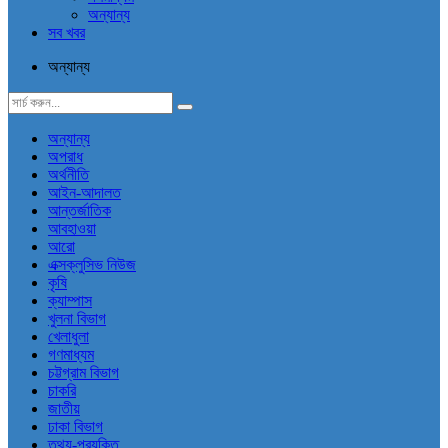
অন্যান্য
সব খবর
অন্যান্য
অন্যান্য
অপরাধ
অর্থনীতি
আইন-আদালত
আন্তর্জাতিক
আবহাওয়া
আরো
এক্সক্লুসিভ নিউজ
কৃষি
ক্যাম্পাস
খুলনা বিভাগ
খেলাধুলা
গণমাধ্যম
চট্টগ্রাম বিভাগ
চাকরি
জাতীয়
ঢাকা বিভাগ
তথ্য-প্রযুক্তি