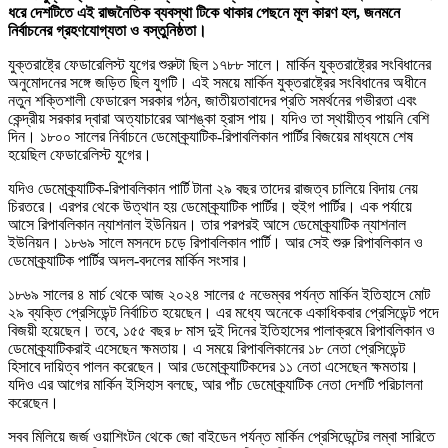
ধরে দেশটিতে এই রাজনৈতিক ব্যবস্থা টিকে থাকার পেছনে মূল কারণ হল, জনমনে
নির্বাচনের গ্রহণযোগ্যতা ও বস্তুনিষ্ঠতা।
যুক্তরাষ্ট্রে ফেডারেলিস্ট যুগের শুরুটা ছিল ১৭৮৮ সালে। মার্কিন যুক্তরাষ্ট্রের সংবিধানের
অনুমোদনের সঙ্গে জড়িত ছিল যুগটি। এই সময়ে মার্কিন যুক্তরাষ্ট্রের সংবিধানের অধীনে
নতুন শক্তিশালী ফেডারেল সরকার গঠন, জাতীয়তাবাদের প্রতি সমর্থনের গভীরতা এবং
কেন্দ্রীয় সরকার দ্বারা অত্যাচারের আশঙ্কা হ্রাস পায়। যদিও তা স্থায়ীত্ব পায়নি বেশি
দিন। ১৮০০ সালের নির্বাচনে ডেমোক্র্যাটিক-রিপাবলিকান পার্টির বিজয়ের মাধ্যমে শেষ
হয়েছিল ফেডারেলিস্ট যুগের।
যদিও ডেমোক্র্যাটিক-রিপাবলিকান পার্টি টানা ২৯ বছর তাদের রাজত্ব চালিয়ে বিদায় নেয়
চিরতরে। এরপর থেকে উত্থান হয় ডেমোক্র্যাটিক পার্টির। হুইগ পার্টির। এক পর্যায়ে
আসে রিপাবলিকান ন্যাশনাল ইউনিয়ন। তার পরপরই আসে ডেমোক্র্যাটিক ন্যাশনাল
ইউনিয়ন। ১৮৬৯ সালে মসনদে চড়ে রিপাবলিকান পার্টি। আর সেই শুরু রিপাবলিকান ও
ডেমোক্র্যাটিক পার্টির অদল-বদলের মার্কিন সংসার।
১৮৬৯ সালের ৪ মার্চ থেকে আজ ২০২৪ সালের ৫ নভেম্বর পর্যন্ত মার্কিন ইতিহাসে মোট
২৯ ব্যক্তি প্রেসিডেন্ট নির্বাচিত হয়েছেন। এর মধ্যে অনেকে একাধিকবার প্রেসিডেন্ট পদে
বিজয়ী হয়েছেন। তবে, ১৫৫ বছর ৮ মাস দুই দিনের ইতিহাসের পালাক্রমে রিপাবলিকান ও
ডেমোক্র্যাটিকরাই এসেছেন ক্ষমতায়। এ সময়ে রিপাবলিকানের ১৮ নেতা প্রেসিডেন্ট
হিসাবে দায়িত্ব পালন করেছেন। আর ডেমোক্র্যাটিকদের ১১ নেতা এসেছেন ক্ষমতায়।
যদিও এর আগের মার্কিন ইসিহাস বলছে, আর পাঁচ ডেমোক্র্যাটিক নেতা দেশটি পরিচালনা
করেছেন।
সবব মিলিয়ে জর্জ ওয়াশিংটন থেকে জো বাইডেন পর্যন্ত মার্কিন প্রেসিডেন্টের লম্বা সারিতে