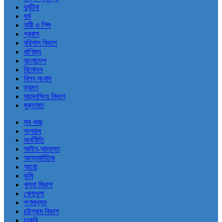
দুর্ঘটনা
ধর্ম
নারী ও শিশু
প্রবাস
বরিশাল বিভাগ
বাণিজ্য
বাংলাদেশ
বিনোদন
বিশ্ব সংবাদ
ভ্রমণ
ময়মনসিংহ বিভাগ
মুক্তমত
সব খবর
অপরাধ
অর্থনীতি
আইন-আদালত
আন্তর্জাতিক
আরো
কৃষি
খুলনা বিভাগ
খেলাধুলা
গণমাধ্যম
চট্টগ্রাম বিভাগ
চাকরি