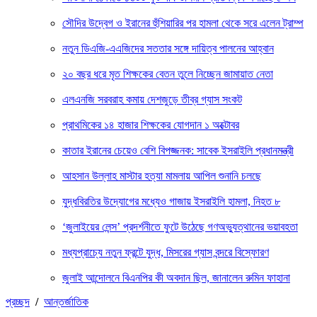
সৌদির উদ্বেগ ও ইরানের হুঁশিয়ারির পর হামলা থেকে সরে এলেন ট্রাম্প
নতুন ডিএজি-এএজিদের সততার সঙ্গে দায়িত্ব পালনের আহ্বান
২০ বছর ধরে মৃত শিক্ষকের বেতন তুলে নিচ্ছেন জামায়াত নেতা
এলএনজি সরবরাহ কমায় দেশজুড়ে তীব্র গ্যাস সংকট
প্রাথমিকের ১৪ হাজার শিক্ষকের যোগদান ১ অক্টোবর
কাতার ইরানের চেয়েও বেশি বিপজ্জনক: সাবেক ইসরাইলি প্রধানমন্ত্রী
আহসান উল্লাহ মাস্টার হত্যা মামলায় আপিল শুনানি চলছে
যুদ্ধবিরতির উদ্যোগের মধ্যেও গাজায় ইসরাইলি হামলা, নিহত ৮
‘জুলাইয়ের লেন্স’ প্রদর্শনীতে ফুটে উঠেছে গণঅভ্যুত্থানের ভয়াবহতা
মধ্যপ্রাচ্যে নতুন ফ্রন্টে যুদ্ধ, মিসরের গ্যাস বন্দরে বিস্ফোরণ
জুলাই আন্দোলনে বিএনপির কী অবদান ছিল, জানালেন রুমিন ফাহানা
প্রচ্ছদ
/
আন্তর্জাতিক