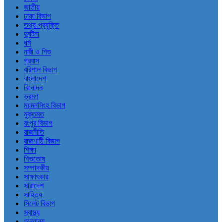
জাতীয়
ঢাকা বিভাগ
তথ্য-প্রযুক্তি
দুর্ঘটনা
ধর্ম
নারী ও শিশু
প্রবাস
বরিশাল বিভাগ
বাংলাদেশ
বিনোদন
ভ্রমণ
ময়মনসিংহ বিভাগ
মুক্তমত
রংপুর বিভাগ
রাজনীতি
রাজশাহী বিভাগ
শিক্ষা
শিশুতোষ
সম্পাদকীয়
সাক্ষাৎকার
সারাদেশ
সাহিত্য
সিলেট বিভাগ
স্বাস্থ্য
অন্যান্য