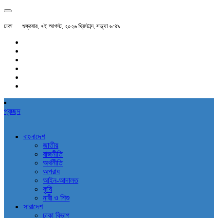
ঢাকা
শুক্রবার, ৭ই আগস্ট, ২০২৬ খ্রিস্টাব্দ, সন্ধ্যা ৬:৪৯
প্রচ্ছদ
বাংলাদেশ
জাতীয়
রাজনীতি
অর্থনীতি
অপরাধ
আইন-আদালত
কৃষি
নারী ও শিশু
সারাদেশ
ঢাকা বিভাগ