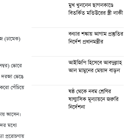
মুখ খুললেন ছাগলকাণ্ডে
বিতর্কিত মতিউরের স্ত্রী লাকী
বন্যার শঙ্কায় আগাম প্রস্তুতির
েজ (ঢামেক)
নির্দেশ প্রধানমন্ত্রীর
আইজিপি হিসেবে আবদুল্লাহ
ম্বর) ভোরে
আল মামুনের মেয়াদ বাড়ল
 দরজা ভেঙে
ুকরো পেঁচিয়ে
ষষ্ঠ থেকে নবম শ্রেণির
ষাণ্মাসিক মূল্যায়নে জরুরি
নির্দেশনা
াকায় আসেন।
দের মধ্যে
যা প্ররোচণায়