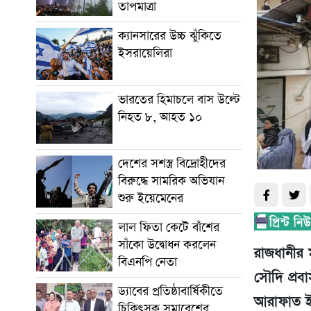
তাপমাত্রা
ক্যানসারের উচ্চ ঝুঁকিতে
ইসরায়েলিরা
ভারতের হিমাচলে বাস উল্টে
নিহত ৮, আহত ১০
দেশের সশস্ত্র বিদ্রোহীদের
বিরুদ্ধে সামরিক অভিযান
শুরু ইয়েমেনের
লাল ফিতা কেটে বাঁশের
সাঁকো উদ্বোধন করলেন
রাজধানীর
বিএনপি নেতা
সৌদি প্রব
ড্যাবের প্রতিষ্ঠাবার্ষিকীতে
আরাফাত ইস
চিকিৎসক সমাবেশের