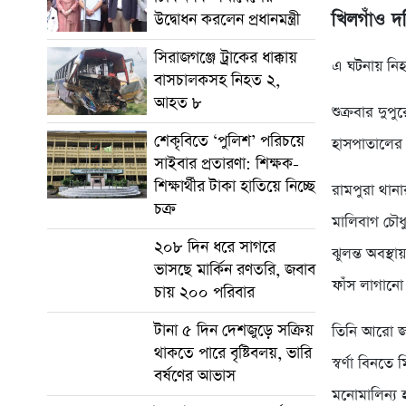
খিলগাঁও দ
উদ্বোধন করলেন প্রধানমন্ত্রী
সিরাজগঞ্জে ট্রাকের ধাক্কায়
এ ঘটনায় নিহত
বাসচালকসহ নিহত ২,
আহত ৮
শুক্রবার দু
শেকৃবিতে ‘পুলিশ’ পরিচয়ে
হাসপাতালের 
সাইবার প্রতারণা: শিক্ষক-
শিক্ষার্থীর টাকা হাতিয়ে নিচ্ছে
রামপুরা থান
চক্র
মালিবাগ চৌ
২০৮ দিন ধরে সাগরে
ঝুলন্ত অবস্
ভাসছে মার্কিন রণতরি, জবাব
ফাঁস লাগানো
চায় ২০০ পরিবার
টানা ৫ দিন দেশজুড়ে সক্রিয়
তিনি আরো জা
থাকতে পারে বৃষ্টিবলয়, ভারি
স্বর্ণা বিনত
বর্ষণের আভাস
মনোমালিন্য হ