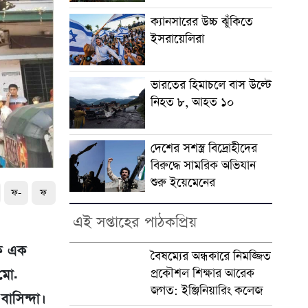
ক্যানসারের উচ্চ ঝুঁকিতে
ইসরায়েলিরা
ভারতের হিমাচলে বাস উল্টে
নিহত ৮, আহত ১০
দেশের সশস্ত্র বিদ্রোহীদের
বিরুদ্ধে সামরিক অভিযান
শুরু ইয়েমেনের
ফ-
ফ
এই সপ্তাহের পাঠকপ্রিয়
কে এক
বৈষম্যের অন্ধকারে নিমজ্জিত
প্রকৌশল শিক্ষার আরেক
 মো.
জগত: ইঞ্জিনিয়ারিং কলেজ
াসিন্দা।