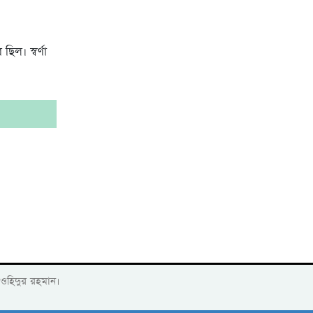
ল। স্বর্ণা
াওহিদুর রহমান।