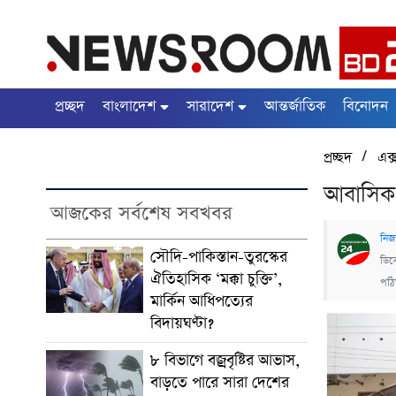
প্রচ্ছদ
বাংলাদেশ
সারাদেশ
আন্তর্জাতিক
বিনোদন
/
প্রচ্ছদ
এক্
আবাসিক হ
আজকের সর্বশেষ সবখবর
নিজ
সৌদি-পাকিস্তান-তুরস্কের
ডিস
ঐতিহাসিক ‘মক্কা চুক্তি’,
পঠ
মার্কিন আধিপত্যের
বিদায়ঘণ্টা?
৮ বিভাগে বজ্রবৃষ্টির আভাস,
বাড়তে পারে সারা দেশের