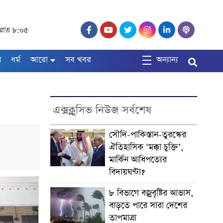
, রাত ৮:০৫
ষ
ধর্ম
আরো
সব খবর
অন্যান্য
এক্সক্লুসিভ নিউজ সর্বশেষ
সৌদি-পাকিস্তান-তুরস্কের
ঐতিহাসিক ‘মক্কা চুক্তি’,
মার্কিন আধিপত্যের
বিদায়ঘণ্টা?
৮ বিভাগে বজ্রবৃষ্টির আভাস,
বাড়তে পারে সারা দেশের
তাপমাত্রা