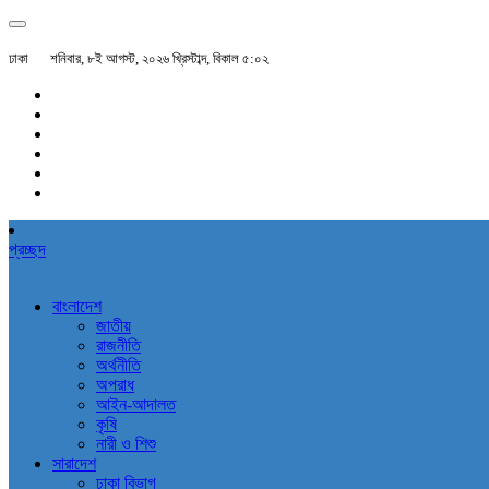
ঢাকা
শনিবার, ৮ই আগস্ট, ২০২৬ খ্রিস্টাব্দ, বিকাল ৫:০২
প্রচ্ছদ
বাংলাদেশ
জাতীয়
রাজনীতি
অর্থনীতি
অপরাধ
আইন-আদালত
কৃষি
নারী ও শিশু
সারাদেশ
ঢাকা বিভাগ