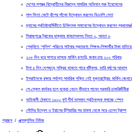
দেশের সশস্ত্র বিদ্রোহীদের বিরুদ্ধে সামরিক অভিযান শুরু ইয়েমেনের
লাল ফিতা কেটে বাঁশের সাঁকো উদ্বোধন করলেন বিএনপি নেতা
ড্যাবের প্রতিষ্ঠাবার্ষিকীতে চিকিৎসক সমাবেশের উদ্বোধন করলেন প্রধানমন্ত্
সিরাজগঞ্জে ট্রাকের ধাক্কায় বাসচালকসহ নিহত ২, আহত ৮
শেকৃবিতে ‘পুলিশ’ পরিচয়ে সাইবার প্রতারণা: শিক্ষক-শিক্ষার্থীর টাকা হাতিয়ে
২০৮ দিন ধরে সাগরে ভাসছে মার্কিন রণতরি, জবাব চায় ২০০ পরিবার
টানা ৫ দিন দেশজুড়ে সক্রিয় থাকতে পারে বৃষ্টিবলয়, ভারি বর্ষণের আভাস
ইসরাইলকে রক্ষায় পর্যাপ্ত সামরিক শক্তি নেই যুক্তরাষ্ট্রের: মার্কিন জেনার
পে-স্কেল কার্যকর হলে বকেয়া বেতন কীভাবে পাবেন সরকারি চাকরিজীবীরা
অভিবাসী ঠেকাতে ১৬০০ ফুট দীর্ঘ ভাসমান প্রতিবন্ধক বসাচ্ছে স্পেন
সৌদির উদ্বেগ ও ইরানের হুঁশিয়ারির পর হামলা থেকে সরে এলেন ট্রাম্প
প্রচ্ছদ
/
এক্সক্লুসিভ নিউজ