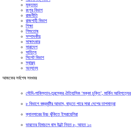
মুক্তমত
রংপুর বিভাগ
রাজনীতি
রাজশাহী বিভাগ
শিক্ষা
শিশুতোষ
সম্পাদকীয়
সাক্ষাৎকার
সারাদেশ
সাহিত্য
সিলেট বিভাগ
স্বাস্থ্য
অন্যান্য
আজকের সর্বশেষ সবখবর
সৌদি-পাকিস্তান-তুরস্কের ঐতিহাসিক ‘মক্কা চুক্তি’, মার্কিন আধিপত্যের 
৮ বিভাগে বজ্রবৃষ্টির আভাস, বাড়তে পারে সারা দেশের তাপমাত্রা
ক্যানসারের উচ্চ ঝুঁকিতে ইসরায়েলিরা
ভারতের হিমাচলে বাস উল্টে নিহত ৮, আহত ১০