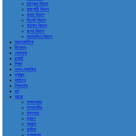
চট্টগ্রাম বিভাগ
রাজশাহী বিভাগ
খুলনা বিভাগ
সিলেট বিভাগ
বরিশাল বিভাগ
রংপুর বিভাগ
ময়মনসিংহ বিভাগ
আন্তর্জাতিক
বিনোদন
খেলাধুলা
চাকরি
শিক্ষা
তথ্য-প্রযুক্তি
স্বাস্থ্য
সাহিত্য
শিশুতোষ
ধর্ম
আরো
সাক্ষাৎকার
সম্পাদকীয়
মুক্তমত
ভ্রমণ
প্রবাস
দুর্ঘটনা
গণমাধ্যম