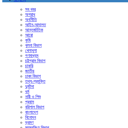
সব খবর
অপরাধ
অর্থনীতি
আইন-আদালত
আন্তর্জাতিক
আরো
কৃষি
খুলনা বিভাগ
খেলাধুলা
গণমাধ্যম
চট্টগ্রাম বিভাগ
চাকরি
জাতীয়
ঢাকা বিভাগ
তথ্য-প্রযুক্তি
দুর্ঘটনা
ধর্ম
নারী ও শিশু
প্রবাস
বরিশাল বিভাগ
বাংলাদেশ
বিনোদন
ভ্রমণ
ময়মনসিংহ বিভাগ