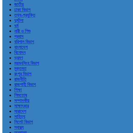
জাতীয়
ঢাকা বিভাগ
তথ্য-প্রযুক্তি
দুর্ঘটনা
ধর্ম
নারী ও শিশু
প্রবাস
বরিশাল বিভাগ
বাংলাদেশ
বিনোদন
ভ্রমণ
ময়মনসিংহ বিভাগ
মুক্তমত
রংপুর বিভাগ
রাজনীতি
রাজশাহী বিভাগ
শিক্ষা
শিশুতোষ
সম্পাদকীয়
সাক্ষাৎকার
সারাদেশ
সাহিত্য
সিলেট বিভাগ
স্বাস্থ্য
অন্যান্য