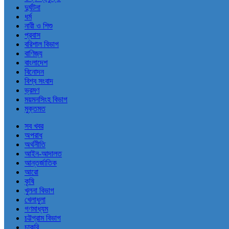
দুর্ঘটনা
ধর্ম
নারী ও শিশু
প্রবাস
বরিশাল বিভাগ
বাণিজ্য
বাংলাদেশ
বিনোদন
বিশ্ব সংবাদ
ভ্রমণ
ময়মনসিংহ বিভাগ
মুক্তমত
সব খবর
অপরাধ
অর্থনীতি
আইন-আদালত
আন্তর্জাতিক
আরো
কৃষি
খুলনা বিভাগ
খেলাধুলা
গণমাধ্যম
চট্টগ্রাম বিভাগ
চাকরি