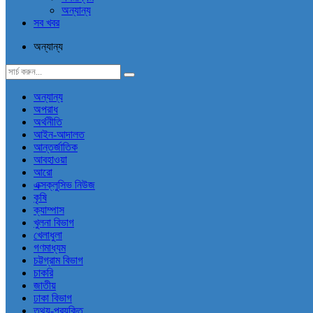
অন্যান্য
সব খবর
অন্যান্য
অন্যান্য
অপরাধ
অর্থনীতি
আইন-আদালত
আন্তর্জাতিক
আবহাওয়া
আরো
এক্সক্লুসিভ নিউজ
কৃষি
ক্যাম্পাস
খুলনা বিভাগ
খেলাধুলা
গণমাধ্যম
চট্টগ্রাম বিভাগ
চাকরি
জাতীয়
ঢাকা বিভাগ
তথ্য-প্রযুক্তি