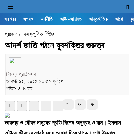
সব খবর
অপরাধ
অর্থনীতি
আইন-আদালত
আন্তর্জাতিক
আরো
কৃ
প্রচ্ছদ
এক্সক্লুসিভ নিউজ
/
আদর্শ জাতি গঠনে যুবশক্তির গুরুত্ব
নিজস্ব প্রতিবেদক
আগস্ট ১৫, ২০২৪ ১১:৩৫ পূর্বাহ্ণ
পঠিত: 215 বার
ফ+
ফ-
ফ
তারুণ্য ও যৌবন মানুষের প্রতি বিশেষ অনুগ্রহ ও দান। ইসলাম
এটাকে জীবনের শ্রেষ্ঠ সময় আখ্যা দিয়ে থাকে। তাই ইসলাম