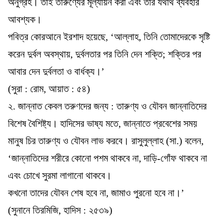
অনুগ্রহ। তাই তারুণ্যের মূল্যায়ন করা এবং তার যথার্থ ব্যবহার
আবশ্যক।
পবিত্র কোরআনে ইরশাদ হয়েছে, ‘আল্লাহ, তিনি তোমাদেরকে সৃষ্টি
করেন দুর্বল অবস্থায়, দুর্বলতার পর তিনি দেন শক্তি; শক্তির পর
আবার দেন দুর্বলতা ও বার্ধক্য।’
(সুরা : রোম, আয়াত : ৫৪)
২. জান্নাত কেবল তরুণদের জন্য : তারুণ্য ও যৌবন জান্নাতিদের
বিশেষ বৈশিষ্ট্য। হাদিসের ভাষ্য মতে, জান্নাতে প্রবেশের সময়
মানুষ চির তারুণ্য ও যৌবন লাভ করবে। রাসুলুল্লাহ (সা.) বলেন,
‘জান্নাতিদের শরীরে কোনো পশম থাকবে না, দাড়ি-গোঁফ থাকবে না
এবং চোখে সুরমা লাগানো থাকবে।
কখনো তাদের যৌবন শেষ হবে না, জামাও পুরনো হবে না।’
(সুনানে তিরমিজি, হাদিস : ২৫৩৯)