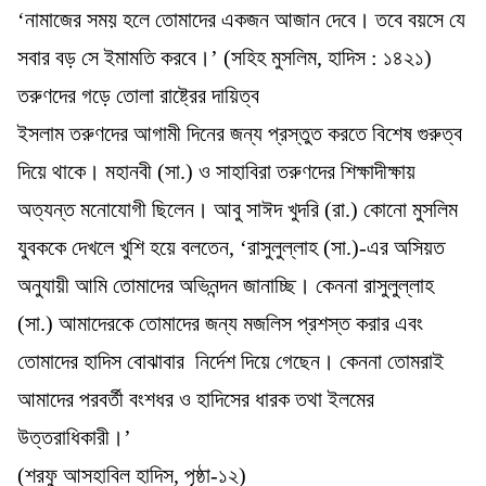
‘নামাজের সময় হলে তোমাদের একজন আজান দেবে। তবে বয়সে যে
সবার বড় সে ইমামতি করবে।’ (সহিহ মুসলিম, হাদিস : ১৪২১)
তরুণদের গড়ে তোলা রাষ্ট্রের দায়িত্ব
ইসলাম তরুণদের আগামী দিনের জন্য প্রস্তুত করতে বিশেষ গুরুত্ব
দিয়ে থাকে। মহানবী (সা.) ও সাহাবিরা তরুণদের শিক্ষাদীক্ষায়
অত্যন্ত মনোযোগী ছিলেন। আবু সাঈদ খুদরি (রা.) কোনো মুসলিম
যুবককে দেখলে খুশি হয়ে বলতেন, ‘রাসুলুল্লাহ (সা.)-এর অসিয়ত
অনুযায়ী আমি তোমাদের অভিনন্দন জানাচ্ছি। কেননা রাসুলুল্লাহ
(সা.) আমাদেরকে তোমাদের জন্য মজলিস প্রশস্ত করার এবং
তোমাদের হাদিস বোঝাবার নির্দেশ দিয়ে গেছেন। কেননা তোমরাই
আমাদের পরবর্তী বংশধর ও হাদিসের ধারক তথা ইলমের
উত্তরাধিকারী।’
(শরফু আসহাবিল হাদিস, পৃষ্ঠা-১২)