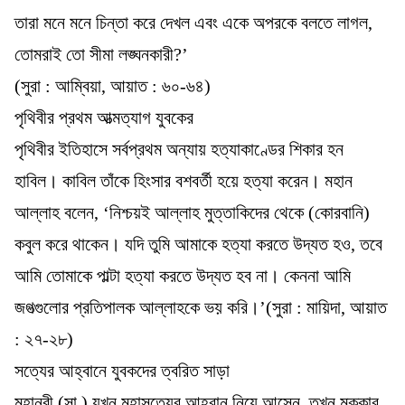
তারা মনে মনে চিন্তা করে দেখল এবং একে অপরকে বলতে লাগল,
তোমরাই তো সীমা লঙ্ঘনকারী?’
(সুরা : আম্বিয়া, আয়াত : ৬০-৬৪)
পৃথিবীর প্রথম আত্মত্যাগ যুবকের
পৃথিবীর ইতিহাসে সর্বপ্রথম অন্যায় হত্যাকাণ্ডের শিকার হন
হাবিল। কাবিল তাঁকে হিংসার বশবর্তী হয়ে হত্যা করেন। মহান
আল্লাহ বলেন, ‘নিশ্চয়ই আল্লাহ মুত্তাকিদের থেকে (কোরবানি)
কবুল করে থাকেন। যদি তুমি আমাকে হত্যা করতে উদ্যত হও, তবে
আমি তোমাকে পাল্টা হত্যা করতে উদ্যত হব না। কেননা আমি
জগত্গুলোর প্রতিপালক আল্লাহকে ভয় করি।’(সুরা : মায়িদা, আয়াত
: ২৭-২৮)
সত্যের আহ্বানে যুবকদের ত্বরিত সাড়া
মহানবী (সা.) যখন মহাসত্যের আহ্বান নিয়ে আসেন, তখন মক্কার