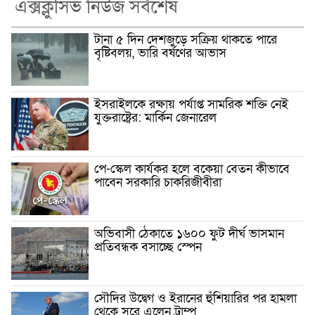
এক্সক্লুসিভ নিউজ সর্বশেষ
টানা ৫ দিন দেশজুড়ে সক্রিয় থাকতে পারে
বৃষ্টিবলয়, ভারি বর্ষণের আভাস
ইসরাইলকে রক্ষায় পর্যাপ্ত সামরিক শক্তি নেই
যুক্তরাষ্ট্রের: মার্কিন জেনারেল
পে-স্কেল কার্যকর হলে বকেয়া বেতন কীভাবে
পাবেন সরকারি চাকরিজীবীরা
অভিবাসী ঠেকাতে ১৬০০ ফুট দীর্ঘ ভাসমান
প্রতিবন্ধক বসাচ্ছে স্পেন
সৌদির উদ্বেগ ও ইরানের হুঁশিয়ারির পর হামলা
থেকে সরে এলেন ট্রাম্প