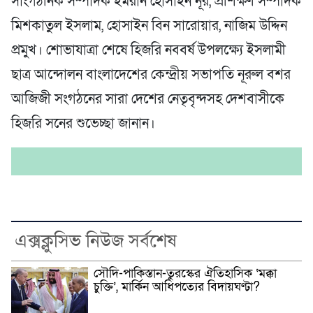
সাংগঠনিক সম্পাদক ইমরান হোসাইন নূর, প্রশিক্ষণ সম্পাদক
মিশকাতুল ইসলাম, হোসাইন বিন সারোয়ার, নাজিম উদ্দিন
প্রমুখ। শোভাযাত্রা শেষে হিজরি নববর্ষ উপলক্ষ্যে ইসলামী
ছাত্র আন্দোলন বাংলাদেশের কেন্দ্রীয় সভাপতি নূরুল বশর
আজিজী সংগঠনের সারা দেশের নেতৃবৃন্দসহ দেশবাসীকে
হিজরি সনের শুভেচ্ছা জানান।
এক্সক্লুসিভ নিউজ সর্বশেষ
সৌদি-পাকিস্তান-তুরস্কের ঐতিহাসিক ‘মক্কা
চুক্তি’, মার্কিন আধিপত্যের বিদায়ঘণ্টা?