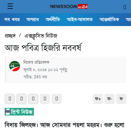
সব খবর
অপরাধ
অর্থনীতি
আইন-আদালত
আন্তর্জাতিক
আ
প্রচ্ছদ
/
এক্সক্লুসিভ নিউজ
আজ পবিত্র হিজরি নববর্ষ
নিজেস্ব প্রতিবেদক
জুলাই ৮, ২০২৪ ১০:২২ পূর্বাহ্ণ
পঠিত: 245 বার
ফ+
ফ-
ফ
বিদায় জিলহজ। আজ সোমবার পয়লা মহরম। শুরু হলো