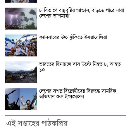
৮ বিভাগে বজ্রবৃষ্টির আভাস, বাড়তে পারে সারা
দেশের তাপমাত্রা
ক্যানসারের উচ্চ ঝুঁকিতে ইসরায়েলিরা
ভারতের হিমাচলে বাস উল্টে নিহত ৮, আহত
১০
দেশের সশস্ত্র বিদ্রোহীদের বিরুদ্ধে সামরিক
অভিযান শুরু ইয়েমেনের
এই সপ্তাহের পাঠকপ্রিয়